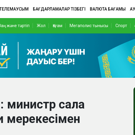
 ТЕЛЕМАУСЫМ
БАҒДАРЛАМАЛАР ТІЗБЕГІ
ВАЛЮТА БАҒАМЫ
АУ
Заң және тәртіп
Жол
Қоғам
Мегаполис тынысы
Спорт
: министр сала
и мерекесімен