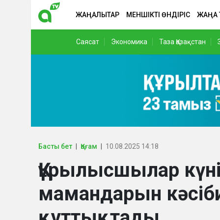
ЖАҢАЛЫҚТАР
МЕНШІКТІ ӨНДІРІС
ЖАҢА
Саясат
Экономика
Таза Қазақстан
Басты бет
Қоғам
10.08.2025 14:18
Құрылысшылар күні
мамандарын кәсіб
құттықтады