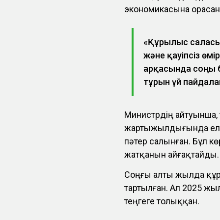
экономикасына орасан 
«Құрылыс саласы
және қауіпсіз өмі
арқасында соңғы 
тұрғын үй пайдалан
Министрдің айтуынша
жартыжылдығында елім
пәтер салынған. Бұл к
жатқанын айғақтайды.
Соңғы алты жылда құр
тартылған. Ал 2025 жы
теңгеге толыққан.