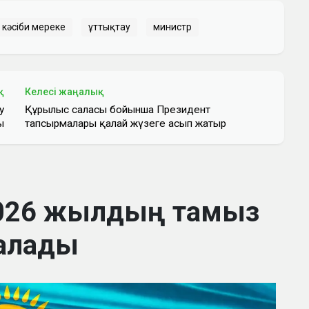
кәсіби мереке
Құттықтау
министр
қ
Келесі жаңалық
у
Құрылыс саласы бойынша Президент
ы
тапсырмалары қалай жүзеге асып жатыр
2026 жылдың тамыз
алады