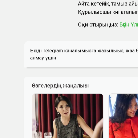
Айта кетейік, тамыз а
Құрылысшы күні аталып
Оқи отырыңыз:
Бүгін 
Біздің Telegram каналымызға жазылыңыз, жаң
алмау үшін