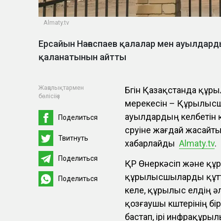
Аlmaty.tv
Ерсайын Нағаспаев қалалар мен ауылдард
қаланатынын айтты
Жаңалықтармен
Бүгін Қазақстанда құр
бөлісіңіз
мерекесін – Құрылысшыл
ауылдардың келбетін 
Поделиться
сүруіне жағдай жасайт
Твитнуть
хабарлайды
Аlmaty.tv
.
Поделиться
ҚР Өнеркәсіп және құ
құрылысшыларды құтты
Поделиться
келе, құрылыс елдің ә
қозғаушы күштерінің бі
бастап, ірі инфрақұры