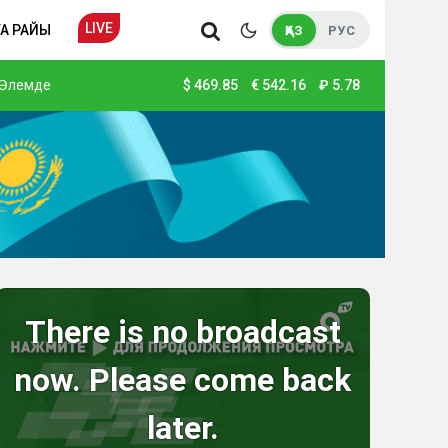
LIVE
А РАЙЫ
ҚАЗ
РУС
Әлемде
$
469.85
€
542.16
₽
5.78