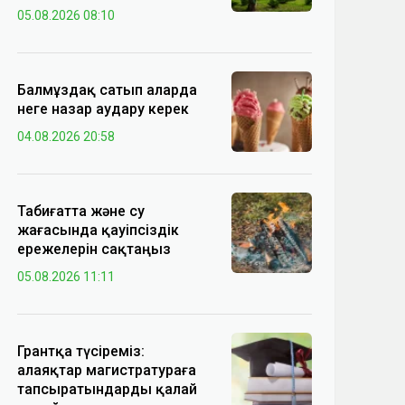
05.08.2026 08:10
Балмұздақ сатып аларда
неге назар аудару керек
04.08.2026 20:58
Табиғатта және су
жағасында қауіпсіздік
ережелерін сақтаңыз
05.08.2026 11:11
Грантқа түсіреміз:
алаяқтар магистратураға
тапсыратындарды қалай