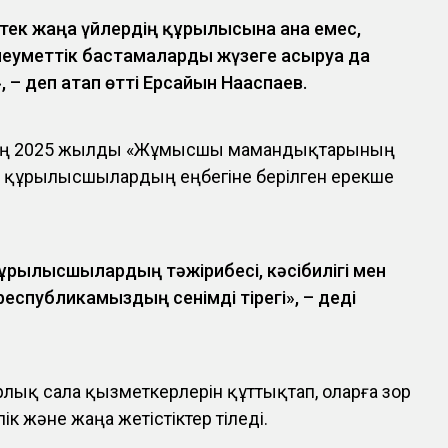
 тек жаңа үйлердің құрылысына ғана емес,
еуметтік бастамаларды жүзеге асыруға да
 – деп атап өтті Ерсайын Нағаспаев.
ң 2025 жылды «Жұмысшы мамандықтарының
 құрылысшылардың еңбегіне берілген ерекше
ұрылысшылардың тәжірибесі, кәсібилігі мен
республикамыздың сенімді тірегі», – деді
арлық сала қызметкерлерін құттықтап, оларға зор
ік және жаңа жетістіктер тіледі.