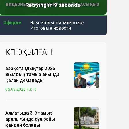
Эфирде
Қорытынды жаңалықтар/
Итоговые новости
КӨП ОҚЫЛҒАН
Қазақстандықтар 2026
жылдың тамыз айында
қалай демалады
05.08.2026 13:15
Алматыда 3-9 тамыз
аралығында ауа райы
қандай болады