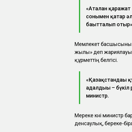
«Аталған қаражат
сонымен қатар әл
бағытталып отыр»,
Мемлекет басшысыны
жылы» деп жариялауы
құрметтің белгісі.
«Қазақстандағы қ
адалдығы – бүкіл 
министр.
Мереке күні министр б
денсаулық, береке-бірл