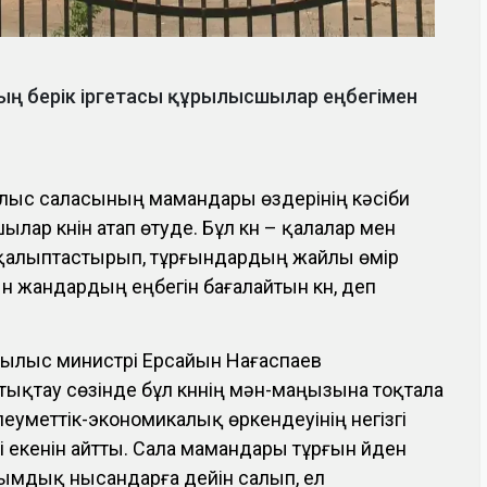
ың берік іргетасы құрылысшылар еңбегімен
ылыс саласының мамандары өздерінің кәсіби
ар күнін атап өтуде. Бұл күн – қалалар мен
қалыптастырып, тұрғындардың жайлы өмір
ын жандардың еңбегін бағалайтын күн, деп
рылыс министрі Ерсайын Нағаспаев
қтау сөзінде бұл күннің мән-маңызына тоқтала
леуметтік-экономикалық өркендеуінің негізгі
рі екенін айтты. Сала мамандары тұрғын үйден
лымдық нысандарға дейін салып, ел