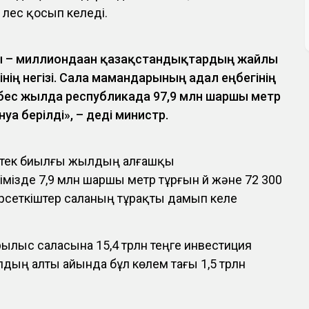
үлес қосып келеді.
 – миллиондаған қазақстандықтардың жайлы
рінің негізі. Сала мамандарының адал еңбегінің
бес жылда республикада 97,9 млн шаршы метр
уға берілді», – деді министр.
, тек биылғы жылдың алғашқы
ізде 7,9 млн шаршы метр тұрғын үй және 72 300
өрсеткіштер саланың тұрақты дамып келе
ылыс саласына 15,4 трлн теңге инвестиция
лдың алты айында бұл көлем тағы 1,5 трлн