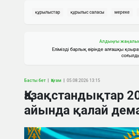
құрылыстар
құрылыс саласы
мереке
Алдыңғы жаңалы
Еліміздің барлық өңірінде алғашқы қоңыра
соғылд
Басты бет
Қоғам
05.08.2026 13:15
Қазақстандықтар 
айында қалай дем