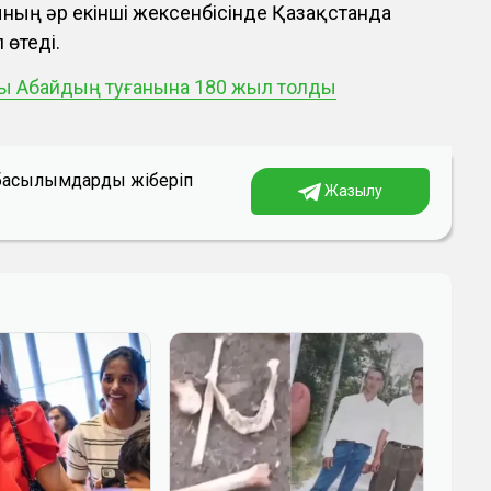
йының әр екінші жексенбісінде Қазақстанда
 өтеді.
Ұлы Абайдың туғанына 180 жыл толды
а басылымдарды жіберіп
Жазылу