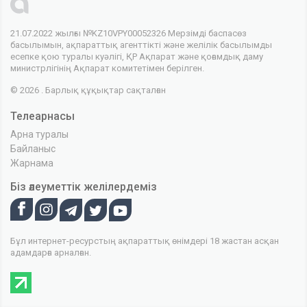
21.07.2022 жылғы №KZ10VPY00052326 Мерзімді баспасөз
басылымын, ақпараттық агенттікті және желілік басылымды
есепке қою туралы куәлігі, ҚР Ақпарат және қоғамдық даму
министрлігінің Ақпарат комитетімен берілген.
© 2026 . Барлық құқықтар сақталған
Телеарнасы
Арна туралы
Байланыс
Жарнама
Біз әлеуметтік желілердеміз
Бұл интернет-ресурстың ақпараттық өнімдері 18 жастан асқан
адамдарға арналған.