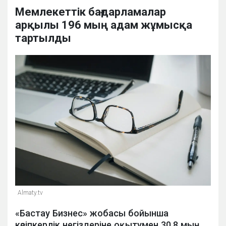
Мемлекеттік бағдарламалар
арқылы 196 мың адам жұмысқа
тартылды
Almaty.tv
«Бастау Бизнес» жобасы бойынша
кәсіпкерлік негіздеріне оқытумен 30,8 мың