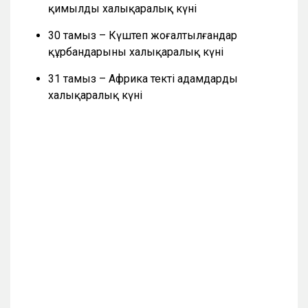
қимылдың халықаралық күні
30 тамыз – Күштеп жоғалтылғандар
құрбандарының халықаралық күні
31 тамыз – Африка текті адамдардың
халықаралық күні