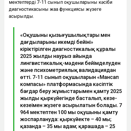
мектептердің 7-11 сынып оқушыларының кәсіби
диагностикасының жаңа функциясы жүзеге
асырылды.
«Оқушының қызығушылықтары мен
дағдыларының икемді бейіні»
кіріктірілген диагностикалық құралы
2025 жылдың наурыз айында
лингвистикалық-мәдени бейімделуден
және психометриялық валидациядан
өтті. 7-11 сынып оқушыларын «Мансап
компасы» платформасында кәсіптік
бағдар беру жұмыстарымен қамту 2025
жылдың қыркүйегінде басталып, кезең-
кезеңімен жүзеге асырылатын болады. 7
964 мектептен 100 мың оқушыны қамту
жоспарлануда: қыркүйекте – 40 мың;
қазанда – 35 мың адам; қарашада – 25