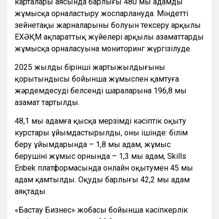
карталары аясында барлығы 480 мың адамды
жұмысқа орналастыру жоспарлануда. Міндетті
зейнетақы жарналарының болуын тексеру арқылы
ЕХӘҚМ ақпараттық жүйелері арқылы азаматтардың
жұмысқа орналасуына мониторинг жүргізілуде.
2025 жылдың бірінші жартыжылдығының
қорытындысы бойынша жұмыспен қамтуға
жәрдемдесудің белсенді шараларына 196,8 мың
азамат тартылды.
48,1 мың адамға қысқа мерзімді кәсіптік оқыту
курстары ұйымдастырылды, оның ішінде: білім
беру ұйымдарында – 1,8 мың адам, жұмыс
берушінің жұмыс орнында – 1,3 мың адам, Skills
Enbek платформасында онлайн оқытумен 45 мың
адам қамтылды. Оқуды барлығы 42,2 мың адам
аяқтады.
«Бастау Бизнес» жобасы бойынша кәсіпкерлік