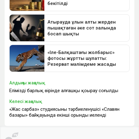
Алдыңғы жаңалық
Еліміздің барлық өңірінде алғашқы қоңырау соғылды
Келесі жаңалық
«Жас сарбаз» студиясының тәрбиеленушісі «Славян
базары» байқауында екінші орынды иеленді