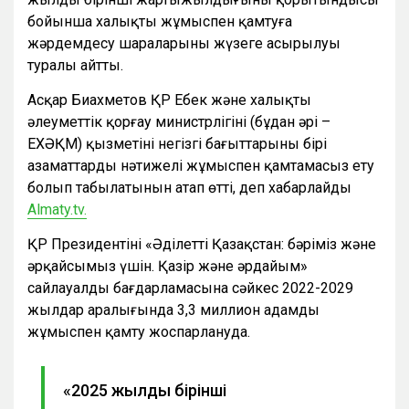
бойынша халықты жұмыспен қамтуға
жәрдемдесу шараларының жүзеге асырылуы
туралы айтты.
Асқар Биахметов ҚР Еңбек және халықты
әлеуметтiк қорғау министрлiгiнiң (бұдан әрi –
ЕХӘҚМ) қызметiнiң негiзгi бағыттарының бiрi
азаматтарды нәтижелi жұмыспен қамтамасыз ету
болып табылатынын атап өттi, деп хабарлайды
Almaty.tv.
ҚР Президентінің «Әділетті Қазақстан: бәріміз және
әрқайсымыз үшін. Қазір және әрдайым»
сайлауалды бағдарламасына сәйкес 2022-2029
жылдар аралығында 3,3 миллион адамды
жұмыспен қамту жоспарлануда.
«2025 жылдың бірінші