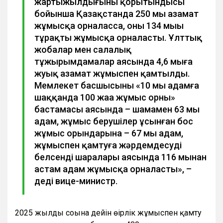
жартыжылдығының қорытындысы
бойынша Қазақстанда 250 мың азамат
жұмысқа орналасса, оның 134 мыңы
тұрақты жұмысқа орналасты. Ұлттық
жобалар мен салалық
тұжырымдамалар аясында 4,6 мыңға
жуық азамат жұмыспен қамтылды.
Мемлекет басшысының «10 мың адамға
шаққанда 100 жаңа жұмыс орны»
бастамасы аясында – шамамен 63 мың
адам, жұмыс берушілер ұсынған бос
жұмыс орындарына – 67 мың адам,
жұмыспен қамтуға жәрдемдесудің
белсенді шаралары аясында 116 мыңнан
астам адам жұмысқа орналасты», –
деді вице-министр.
2025 жылдың соңына дейін өңірлік жұмыспен қамту