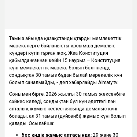
Тамыз айында қазақстандықтарды мемлекеттік
мерекелерге байланысты қосымша демалыс
күндері күтіп тұрған жоқ. Жаңа Конституция
қабылданғаннан кейін 15 наурыз – Конституция
күні мемлекеттік мереке болып белгіленді,
сондықтан 30 тамыз бұдан былай мерекелік күн
болып саналмайды, - деп хабарлайды Almaty.tv.
Сонымен бірге, 2026 жылғы 30 тамыз жексенбіге
сәйкес келеді, сондықтан бұл күн әдеттегі пән
апталық жұмыс кестесі аясында демалыс күні
болады, ал 31 тамыз (дүйсенбі) жұмыс күні болып
қалады. Осылайша:
бес күндік жұмыс аптасында:
29 және 30