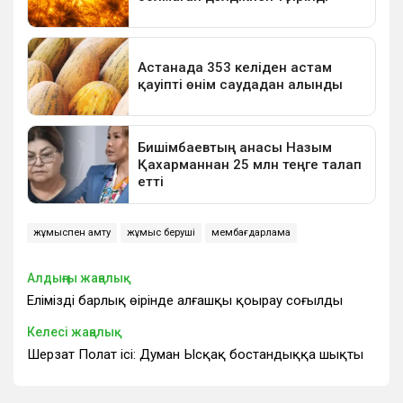
жұмыспен қамту
жұмыс беруші
мембағдарлама
Алдыңғы жаңалық
Еліміздің барлық өңірінде алғашқы қоңырау соғылды
Келесі жаңалық
Шерзат Полат ісі: Думан Ысқақ бостандыққа шықты