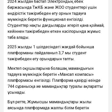
2024 жылдан бастап Электрондық еңбек
биржасында ТжКБ және ЖОО студенттері үшін
өндірістік тәжірибеден өту орнын таңдауға
мүмкіндік беретін функционал енгізілді.
Студенттер нақты дағдыларды игеріп қана қоймай,
кейіннен тәжірибеден өткен кәсіпорында жұмыс
таба алады.
2025 жылдың 1 шілдесіндегі жағдай бойынша
платформаны пайдаланып 3,7 мың студент
тәжірибеден өту орындарын тапты.
Мектеп оқушыларына болашақ мамандығын
таңдауға мүмкіндік беретін «Мансап компасы»
платформасы енгізілді. Платформа қазірдің өзінде
744 сұранысқа ие мамандықтар туралы ақпаратты
ұсынады.
Бұл ретте, Жұмысшы мамандықтары жылы
аясында платформада жалпы білім беретін