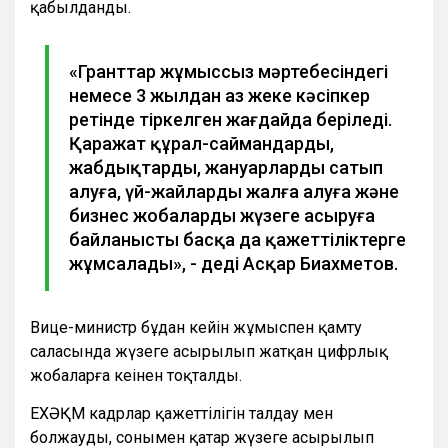
қабылданды.
«Гранттар жұмыссыз мәртебесіндегі
немесе 3 жылдан аз жеке кәсіпкер
ретінде тіркелген жағдайда беріледі.
Қаражат құрал-саймандарды,
жабдықтарды, жануарларды сатып
алуға, үй-жайларды жалға алуға және
бизнес жобаларды жүзеге асыруға
байланысты басқа да қажеттіліктерге
жұмсалады», - деді Асқар Биахметов.
Вице-министр бұдан кейін жұмыспен қамту
саласында жүзеге асырылып жатқан цифрлық
жобаларға кеңінен тоқталды.
ЕХӘҚМ кадрлар қажеттілігін талдау мен
болжауды, сонымен қатар жүзеге асырылып