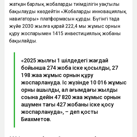
жатқан барлық жобалардың тиімділігін уақтылы
бақылауды көздейтін «Жобалардың инновациялық
навигаторы» платформасын құрды. Бүгінгі таңда
жүйе 2030 жылға қарай 222,4 мың жұмыс орнын
құру жоспарымен 1415 инвестициялық жобаны
бақылайды.
«2025 жылғы 1 шілдедегі жағдай
бойынша 274 жоба іске қосылды, 27
198 жаңа жұмыс орнын құру
жоспарлануда. Іс жүзінде 10 016 жұмыс
орны ашылды, ал ағымдағы жылдың
соңына дейін 47 820 жаңа жұмыс орнын
ашумен тағы 427 жобаны іске қосу
жоспарлануда», – деп қосты
Биахметов.