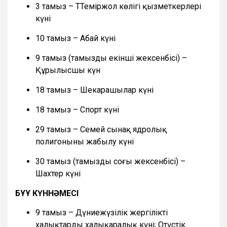
3 тамыз – ТТеміржол көлігі қызметкерлері
күні
10 тамыз – Абай күні
9 тамыз (тамыздың екінші жексенбісі) –
Құрылысшы күн
18 тамыз – Шекарашылар күні
18 тамыз – Спорт күні
29 тамыз – Семей сынақ ядролық
полигонының жабылу күні
30 тамыз (тамыздың соңғы жексенбісі) –
Шахтер күні
БҰҰ КҮННӘМЕСІ
9 тамыз – Дүниежүзілік жергілікті
халықтардың халықаралық күні; Оңтүстік