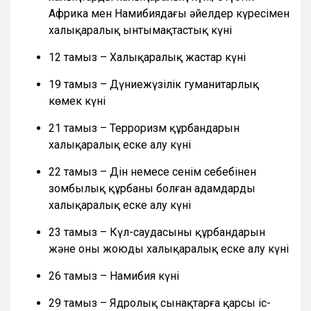
Африка мен Намибиядағы әйелдер күресімен
халықаралық ынтымақтастық күні
12 тамыз – Халықаралық жастар күні
19 тамыз – Дүниежүзілік гуманитарлық
көмек күні
21 тамыз – Терроризм құрбандарын
халықаралық еске алу күні
22 тамыз – Дін немесе сенім себебінен
зомбылық құрбаны болған адамдарды
халықаралық еске алу күні
23 тамыз – Күл-саудасының құрбандарын
және оны жоюды халықаралық еске алу күні
26 тамыз – Намибия күні
29 тамыз – Ядролық сынақтарға қарсы іс-