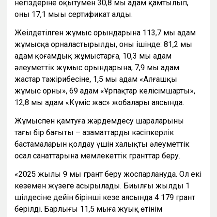
негіздеріне оқытумен 30,8 мың адам қамтылып,
оның 17,1 мыңы сертификат алды.
Жеңілдетілген жұмыс орындарына 113,7 мың адам
жұмысқа орналастырылды, оның ішінде: 81,2 мың
адам қоғамдық жұмыстарға, 10,3 мың адам
әлеуметтік жұмыс орындарына, 7,9 мың адам
жастар тәжірибесіне, 1,5 мың адам «Алғашқы
жұмыс орны», 69 адам «Ұрпақтар келісімшарты»,
12,8 мың адам «Күміс жас» жобалары аясында.
Жұмыспен қамтуға жәрдемдесу шараларының
тағы бір бағыты – азаматтардың кәсіпкерлік
бастамаларын қолдау үшін халықтың әлеуметтік
осал санаттарына мемлекеттік гранттар беру.
«2025 жылы 9 мың грант беру жоспарлануда. Ол екі
кезеңмен жүзеге асырылады. Биылғы жылдың 1
шілдесіне дейін бірінші кезең аясында 4 179 грант
берілді. Барлығы 11,5 мыңға жуық өтінім