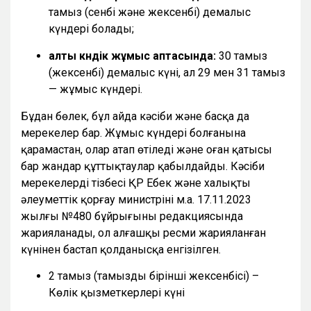
тамыз (сенбі және жексенбі) демалыс
күндері болады;
алты күндік жұмыс аптасында:
30 тамыз
(жексенбі) демалыс күні, ал 29 мен 31 тамыз
— жұмыс күндері.
Бұдан бөлек, бұл айда кәсіби және басқа да
мерекелер бар. Жұмыс күндері болғанына
қарамастан, олар атап өтіледі және оған қатысы
бар жандар құттықтаулар қабылдайды. Кәсіби
мерекелердің тізбесі ҚР Еңбек және халықты
әлеуметтік қорғау министрінің м.а. 17.11.2023
жылғы №480 бұйрығының редакциясында
жарияланады, ол алғашқы ресми жарияланған
күнінен бастап қолданысқа енгізілген.
2 тамыз (тамыздың бірінші жексенбісі) –
Көлік қызметкерлері күні