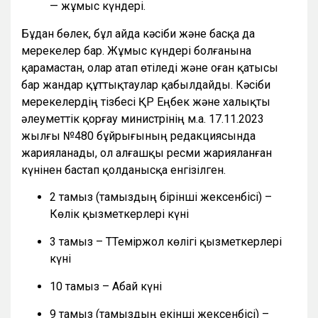
— жұмыс күндері.
Бұдан бөлек, бұл айда кәсіби және басқа да
мерекелер бар. Жұмыс күндері болғанына
қарамастан, олар атап өтіледі және оған қатысы
бар жандар құттықтаулар қабылдайды. Кәсіби
мерекелердің тізбесі ҚР Еңбек және халықты
әлеуметтік қорғау министрінің м.а. 17.11.2023
жылғы №480 бұйрығының редакциясында
жарияланады, ол алғашқы ресми жарияланған
күнінен бастап қолданысқа енгізілген.
2 тамыз (тамыздың бірінші жексенбісі) –
Көлік қызметкерлері күні
3 тамыз – ТТеміржол көлігі қызметкерлері
күні
10 тамыз – Абай күні
9 тамыз (тамыздың екінші жексенбісі) –