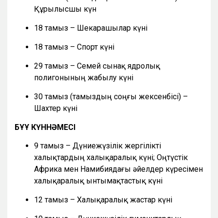
Құрылысшы күн
18 тамыз – Шекарашылар күні
18 тамыз – Спорт күні
29 тамыз – Семей сынақ ядролық
полигонының жабылу күні
30 тамыз (тамыздың соңғы жексенбісі) –
Шахтер күні
БҰҰ КҮННӘМЕСІ
9 тамыз – Дүниежүзілік жергілікті
халықтардың халықаралық күні; Оңтүстік
Африка мен Намибиядағы әйелдер күресімен
халықаралық ынтымақтастық күні
12 тамыз – Халықаралық жастар күні