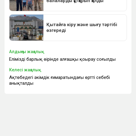
Алдыңғы жаңалық
Еліміздің барлық өңірінде алғашқы қоңырау соғылды
Келесі жаңалық
Ақтөбедегі әкімдік ғимаратындағы өрттің себебі
анықталды