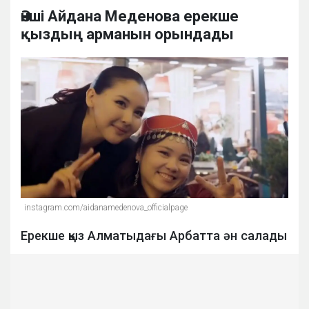
Әнші Айдана Меденова ерекше
қыздың арманын орындады
instagram.com/aidanamedenova_officialpage
Ерекше қыз Алматыдағы Арбатта ән салады