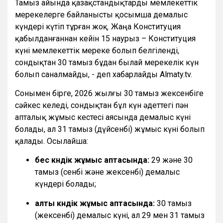
Тамыз айында қазақстандықтарды мемлекеттік
мерекелерге байланысты қосымша демалыс
күндері күтіп тұрған жоқ. Жаңа Конституция
қабылданғаннан кейін 15 наурыз – Конституция
күні мемлекеттік мереке болып белгіленді,
сондықтан 30 тамыз бұдан былай мерекелік күн
болып саналмайды, - деп хабарлайды Almaty.tv.
Сонымен бірге, 2026 жылғы 30 тамыз жексенбіге
сәйкес келеді, сондықтан бұл күн әдеттегі пән
апталық жұмыс кестесі аясында демалыс күні
болады, ал 31 тамыз (дүйсенбі) жұмыс күні болып
қалады. Осылайша:
бес күндік жұмыс аптасында:
29 және 30
тамыз (сенбі және жексенбі) демалыс
күндері болады;
алты күндік жұмыс аптасында:
30 тамыз
(жексенбі) демалыс күні, ал 29 мен 31 тамыз