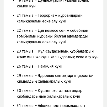
19 тамыз – Дүниежүзілік гуманитарлық
көмек күні
21 тамыз – Терроризм құрбандарын
халықаралық еске алу күні
22 тамыз – Дін немесе сенім себебінен
зомбылық құрбаны болған адамдарды
халықаралық еске алу күні
23 тамыз – Күл-саудасының құрбандарын
және оны жоюды халықаралық еске алу күні
26 тамыз – Намибия күні
29 тамыз – Ядролық сынақтарға қарсы іс-
қимылдың халықаралық күні
30 тамыз – Күштеп жоғалтылғандар
құрбандарының халықаралық күні
31 тамыз – Африка текті адамдардың