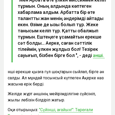
тұрмын. Оның алдында көптеген
хабарлама алдым. Арбатта бір өте
талантты жан менің әндерімді айтады
екен. Өзіме де қызық болып тұр. Жеке
танысқым келіп тұр. Қатты қобалжып
тұрмын. Ештеңеге ұқсамайтын ерекше
сәт болды… Ақерке, саған сәттілік
тілеймін, үлкен жұлдыз бол! Тезірек
сауығып, бізбен бірге бол ", - деді
әнші.
Әнші ерекше қызға гүл шоқтарын сыйлап, бірге ән
салды. Ал мұндай тосынсый күтпеген Ақерке көз
жасына ерік берді.
Желіде жұрт әншінің мейірімділігіне сүйсініп,
жылы лебізін білдіріп жатыр.
Оқи отырыңыз:
"Сүйінші, ағайын!": Төреғали