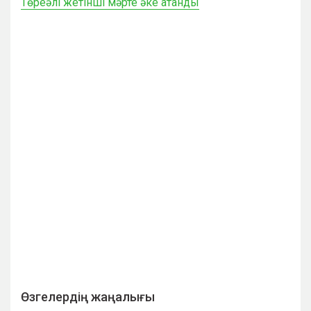
Төреәлі жетінші мәрте әке атанды