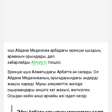
Әнші Айдана Меденова арбадағы ерекше қыздың
арманын орындады, деп
хабарлайды
Almaty.tv
тілшісі.
Ерекше қыз Алматыдағы Арбатта ән салады. Ол
Айдана Меденованың орындауындағы әндерді
жақсы көреді. Мұны әлеуметтік желіде
оқырмандары әншіге хат жазып, жеткізген.
Осыдан кейін әнші арнайы өзі іздеп келді.
"Мен Арбатқа өте үлкен миссиямен келіп