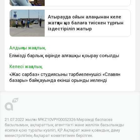
Алдыңғы жаңалық
Еліміздің барлық өңірінде алғашқы қоңырау соғылды
Келесі жаңалық
«Жас сарбаз» студиясының тәрбиеленушісі «Славян
базары» байқауында екінші орынды иеленді
21.07.2022 жылғы №KZ10VPY00052326 Мерзімді баспасөз
басылымын, ақпараттық агенттікті және желілік басылымды
есепке қою туралы куәлігі, ҚР Ақпарат және қоғамдық даму
министрлігінің Ақпарат комитетімен берілген.