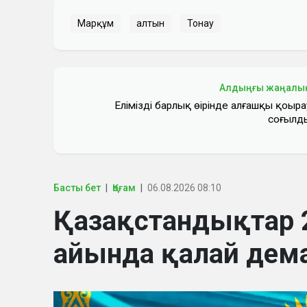
Марқұм
алтын
Тонау
Алдыңғы жаңалы
Еліміздің барлық өңірінде алғашқы қоңыра
соғылд
Басты бет
Қоғам
06.08.2026 08:10
Қазақстандықтар
айында қалай дем