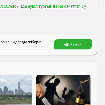
 облысында ауыл тұрғындары сағаттап су
а басылымдарды жіберіп
Жазылу