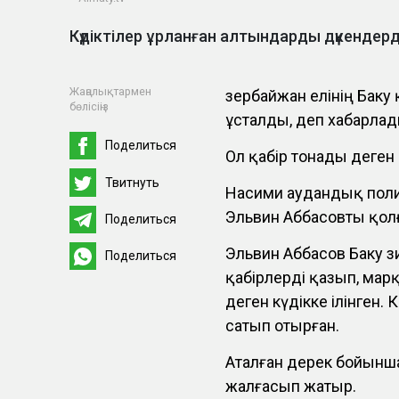
Күдіктілер ұрланған алтындарды дүкендерд
Жаңалықтармен
Әзербайжан елінің Бак
бөлісіңіз
ұсталды, деп хабарлады 
Поделиться
Ол қабір тонады деген
Твитнуть
Насими аудандық пол
Эльвин Аббасовты қолғ
Поделиться
Эльвин Аббасов Баку з
Поделиться
қабірлерді қазып, ма
деген күдікке ілінген.
сатып отырған.
Аталған дерек бойынш
жалғасып жатыр.