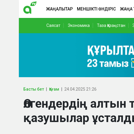
ЖАҢАЛЫҚТАР
МЕНШІКТІ ӨНДІРІС
ЖАҢА
Саясат
Экономика
Таза Қазақстан
Басты бет
Қоғам
24.04.2025 21:26
Өлгендердің алтын т
қазушылар ұстал