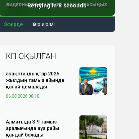
Эфирде
Өмір иірімі
КӨП ОҚЫЛҒАН
Қазақстандықтар 2026
жылдың тамыз айында
қалай демалады
06.08.2026 08:10
Алматыда 3-9 тамыз
аралығында ауа райы
қандай болады