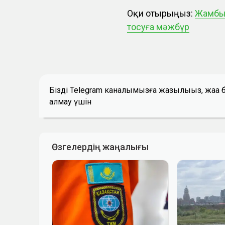
Оқи отырыңыз:
Жамбыл
тосуға мәжбүр
Біздің Telegram каналымызға жазылыңыз, жаң
алмау үшін