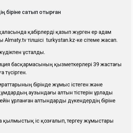
ің біріне сатып отырған
у қаласында қабірлерді қазып жүрген ер адам
Almaty.tv тілшісі turkystan.kz-ке сітеме жасап.
 күдікпен ұсталды.
иция басқармасының қызметкерлері 39 жастағы
а түсірген.
ираттарының бірінде жұмыс істеген және
рқұмдардың аузындағы алтын тістерін ұрлады
 Кейін ұрланған алтындарды дүкендердің біріне
а қылмыстық іс қозғалып, тергеу жұмыстары