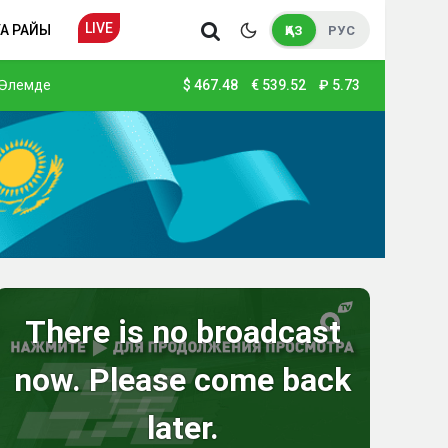
LIVE
А РАЙЫ
ҚАЗ
РУС
Әлемде
$
467.48
€
539.52
₽
5.73