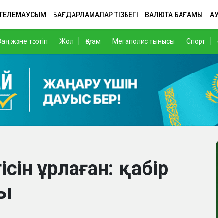
 ТЕЛЕМАУСЫМ
БАҒДАРЛАМАЛАР ТІЗБЕГІ
ВАЛЮТА БАҒАМЫ
АУ
Заң және тәртіп
Жол
Қоғам
Мегаполис тынысы
Спорт
ісін ұрлаған: қабір
ды