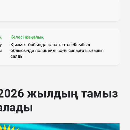
қ
Келесі жаңалық
у
Қызмет бабында қаза тапты: Жамбыл
ы
облысында полицейді соңғы сапарға шығарып
салды
 2026 жылдың тамыз
алады