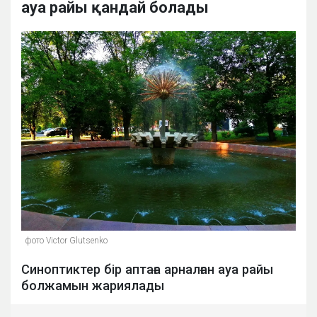
ауа райы қандай болады
фото Victor Glutsenko
Синоптиктер бір аптаға арналған ауа райы
болжамын жариялады