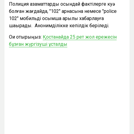
Полиция азаматтарды осындай фактілерге куә
болған жағдайда, "102" арнасына немесе "police
102" мобильді қосымша арқылы хабарлауға
шақырады. Анонимділікке кепілдік беріледі.
Оқи отырыңыз:
Қостанайда 25 рет жол ережесін
бұзған жүргізуші ұсталды