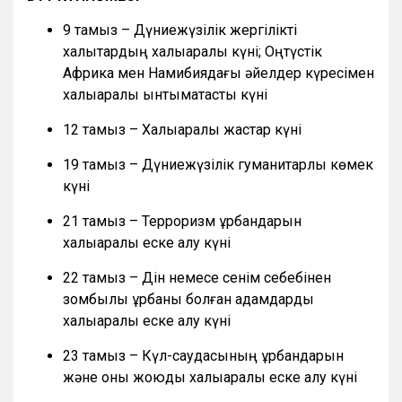
9 тамыз – Дүниежүзілік жергілікті
халықтардың халықаралық күні; Оңтүстік
Африка мен Намибиядағы әйелдер күресімен
халықаралық ынтымақтастық күні
12 тамыз – Халықаралық жастар күні
19 тамыз – Дүниежүзілік гуманитарлық көмек
күні
21 тамыз – Терроризм құрбандарын
халықаралық еске алу күні
22 тамыз – Дін немесе сенім себебінен
зомбылық құрбаны болған адамдарды
халықаралық еске алу күні
23 тамыз – Күл-саудасының құрбандарын
және оны жоюды халықаралық еске алу күні