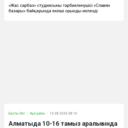
«Жас сарбаз» студиясының тәрбиеленушісі «Славян
базары» байқауында екінші орынды иеленді
Басты бет
Ауа райы
10.08.2026 08:10
Алматыда 10-16 тамыз аралығында