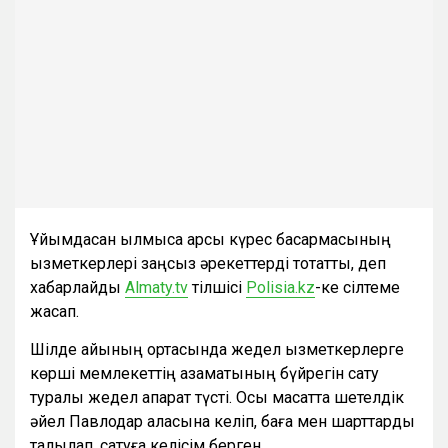
Ұйымдасқан қылмысқа қарсы күрес басқармасының
қызметкерлері заңсыз әрекеттерді тоқтатты, деп
хабарлайды
Almaty.tv
тілшісі
Polisia.kz
-ке сілтеме
жасап.
Шілде айының ортасында жедел қызметкерлерге
көрші мемлекеттің азаматының бүйрегін сату
туралы жедел ақпарат түсті. Осы мақсатта шетелдік
әйел Павлодар қаласына келіп, баға мен шарттарды
талқылап, сатуға келісім берген.