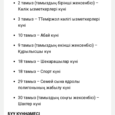
2 тамыз (тамыздың бірінші жексенбісі) –
Көлік қызметкерлері күні
3 тамыз – ТТеміржол көлігі қызметкерлері
күні
10 тамыз – Абай күні
9 тамыз (тамыздың екінші жексенбісі) –
Құрылысшы күн
18 тамыз – Шекарашылар күні
18 тамыз – Спорт күні
29 тамыз – Семей сынақ ядролық
полигонының жабылу күні
30 тамыз (тамыздың соңғы жексенбісі) –
Шахтер күні
БҰҰ КҮННӘМЕСІ