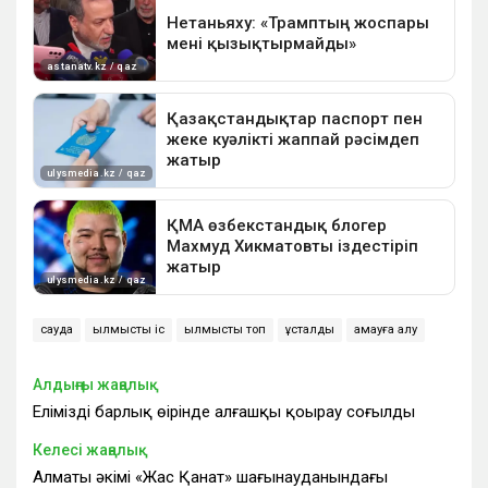
сауда
қылмыстық іс
қылмыстық топ
ұсталды
қамауға алу
Алдыңғы жаңалық
Еліміздің барлық өңірінде алғашқы қоңырау соғылды
Келесі жаңалық
Алматы әкімі «Жас Қанат» шағынауданындағы