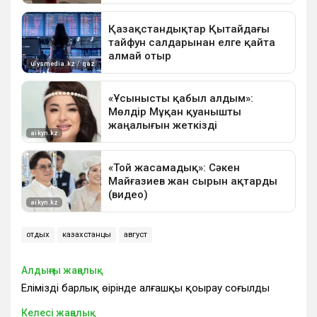
отдых
казахстанцы
август
Алдыңғы жаңалық
Еліміздің барлық өңірінде алғашқы қоңырау соғылды
Келесі жаңалық