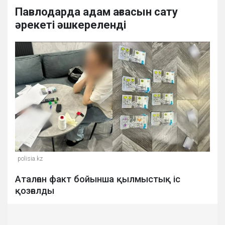
Павлодарда адам ағзасын сату
әрекеті әшкереленді
polisia.kz
Аталған факт бойынша қылмыстық іс
қозғалды