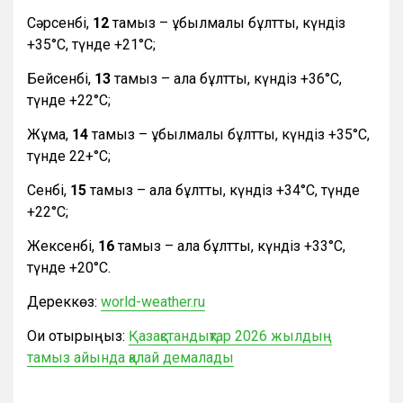
Сәрсенбі,
12
тамыз – құбылмалы бұлтты, күндіз
+35°С, түнде +21°С;
Бейсенбі,
13
тамыз – ала бұлтты, күндіз +36°С,
түнде +22°С;
Жұма,
14
тамыз – құбылмалы бұлтты, күндіз +35°С,
түнде 22+°С;
Сенбі,
15
тамыз – ала бұлтты, күндіз +34°С, түнде
+22°С;
Жексенбі,
16
тамыз – ала бұлтты, күндіз +33°С,
түнде +20°С.
Дереккөз:
world-weather.ru
Оқи отырыңыз:
Қазақстандықтар 2026 жылдың
тамыз айында қалай демалады