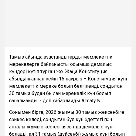
Тамыз айында қазақстандықтарды мемлекеттік
мерекелерге байланысты қосымша демалыс
күндері күтіп тұрған жоқ. Жаңа Конституция
қабылданғаннан кейін 15 наурыз – Конституция күні
мемлекеттік мереке болып белгіленді, сондықтан
30 тамыз бұдан былай мерекелік күн болып
саналмайды, - деп хабарлайды Almaty.tv.
Сонымен бірге, 2026 жылғы 30 тамыз жексенбіге
сәйкес келеді, сондықтан бұл күн әдеттегі пән
апталық жұмыс кестесі аясында демалыс күні
болады, ал 31 тамыз (дүйсенбі) жұмыс күні болып