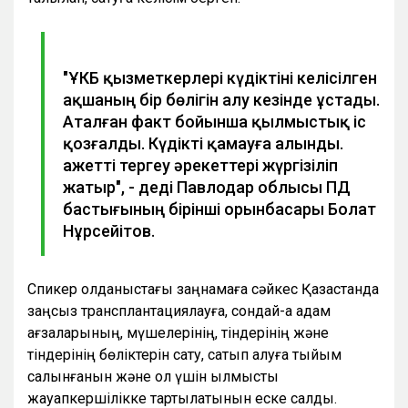
"ҰҚҚКБ қызметкерлері күдіктіні келісілген
ақшаның бір бөлігін алу кезінде ұстады.
Аталған факт бойынша қылмыстық іс
қозғалды. Күдікті қамауға алынды.
Қажетті тергеу әрекеттері жүргізіліп
жатыр", - деді Павлодар облысы ПД
бастығының бірінші орынбасары Болат
Нұрсейітов.
Спикер қолданыстағы заңнамаға сәйкес Қазақстанда
заңсыз трансплантациялауға, сондай-ақ адам
ағзаларының, мүшелерінің, тіндерінің және
тіндерінің бөліктерін сату, сатып алуға тыйым
салынғанын және ол үшін қылмыстық
жауапкершілікке тартылатынын еске салды.