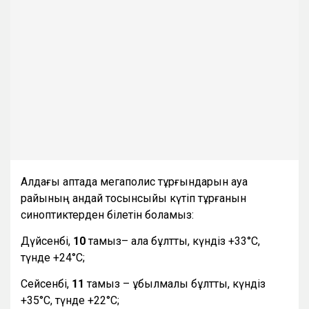
Алдағы аптада мегаполис тұрғындарын ауа
райының қандай тосынсыйы күтіп тұрғанын
синоптиктерден білетін боламыз:
Дүйсенбі,
10
тамыз– ала бұлтты, күндіз +33°С,
түнде +24°С;
Сейсенбі,
11
тамыз – құбылмалы бұлтты, күндіз
+35°С, түнде +22°С;