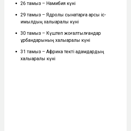
26 тамыз – Намибия күні
29 тамыз – Ядролық сынақтарға қарсы іс-
қимылдың халықаралық күні
30 тамыз – Күштеп жоғалтылғандар
құрбандарының халықаралық күні
31 тамыз – Африка текті адамдардың
халықаралық күні