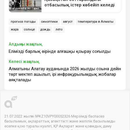
прогноз погоды
синоптики
август
температура в Алматы
жара
солнце
дождь
лето
Алдыңғы жаңалық
Еліміздің барлық өңірінде алғашқы қоңырау соғылды
Келесі жаңалық
Алматының Алатау ауданында 2026 жылдың соңына дейін
төрт мектеп ашылып, ірі инфрақұрылымдық жобалар
аяқталады
21.07.2022 жылғы №KZ10VPY00052326 Мерзімді баспасөз
басылымын, ақпараттық агенттікті және желілік басылымды
есепке қою туралы куәлігі, ҚР Ақпарат және қоғамдық даму