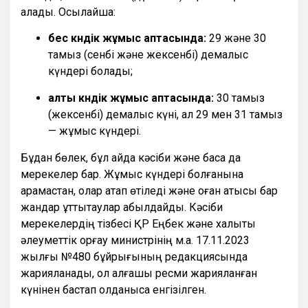
қалады. Осылайша:
бес күндік жұмыс аптасында:
29 және 30
тамыз (сенбі және жексенбі) демалыс
күндері болады;
алты күндік жұмыс аптасында:
30 тамыз
(жексенбі) демалыс күні, ал 29 мен 31 тамыз
— жұмыс күндері.
Бұдан бөлек, бұл айда кәсіби және басқа да
мерекелер бар. Жұмыс күндері болғанына
қарамастан, олар атап өтіледі және оған қатысы бар
жандар құттықтаулар қабылдайды. Кәсіби
мерекелердің тізбесі ҚР Еңбек және халықты
әлеуметтік қорғау министрінің м.а. 17.11.2023
жылғы №480 бұйрығының редакциясында
жарияланады, ол алғашқы ресми жарияланған
күнінен бастап қолданысқа енгізілген.