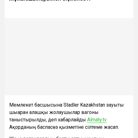
Мемлекет басшысына Stadler Kazakhstan зауыты
шығарған алғашқы жолаушылар вагоны
таныстырылды, деп хабарлайды
Аlmaty.tv
Ақорданың баспасөз қызметіне сілтеме жасап.