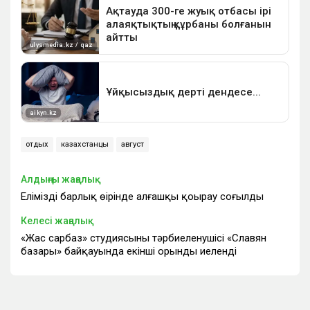
отдых
казахстанцы
август
Алдыңғы жаңалық
Еліміздің барлық өңірінде алғашқы қоңырау соғылды
Келесі жаңалық
«Жас сарбаз» студиясының тәрбиеленушісі «Славян
базары» байқауында екінші орынды иеленді