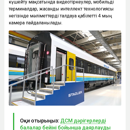
күшейту мақсатында видеотіркеулер, мобильді
терминалдар, жасанды интеллект технологиясы
негізінде мәліметтерді талдауға қабілетті 4 мың
камера пайдаланылады.
Оқи отырыңыз:
ДСМ дәрігерлерді
балалар бейіні бойынша даярлауды