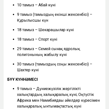
10 тамыз – Абай күні
9 тамыз (тамыздың екінші жексенбісі) –
Құрылысшы күн
18 тамыз – Шекарашылар күні
18 тамыз – Спорт күні
29 тамыз – Семей сынақ ядролық
полигонының жабылу күні
30 тамыз (тамыздың соңғы жексенбісі) –
Шахтер күні
БҰҰ КҮННӘМЕСІ
9 тамыз – Дүниежүзілік жергілікті
халықтардың халықаралық күні; Оңтүстік
Африка мен Намибиядағы әйелдер күресімен
халықаралық ынтымақтастық күні