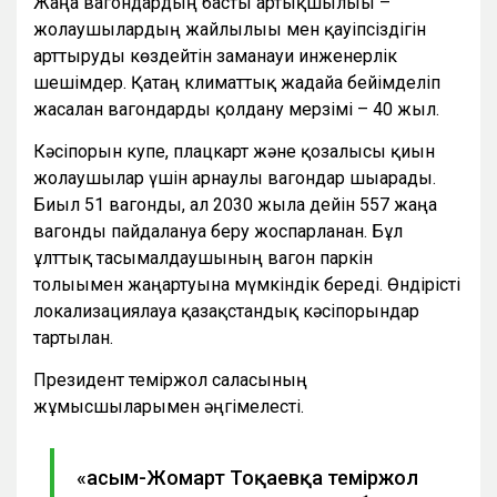
Жаңа вагондардың басты артықшылығы –
жолаушылардың жайлылығы мен қауіпсіздігін
арттыруды көздейтін заманауи инженерлік
шешімдер. Қатаң климаттық жағдайға бейімделіп
жасалған вагондарды қолдану мерзімі – 40 жыл.
Кәсіпорын купе, плацкарт және қозғалысы қиын
жолаушылар үшін арнаулы вагондар шығарады.
Биыл 51 вагонды, ал 2030 жылға дейін 557 жаңа
вагонды пайдалануға беру жоспарланған. Бұл
ұлттық тасымалдаушының вагон паркін
толығымен жаңартуына мүмкіндік береді. Өндірісті
локализациялауға қазақстандық кәсіпорындар
тартылған.
Президент теміржол саласының
жұмысшыларымен әңгімелесті.
«Қасым-Жомарт Тоқаевқа теміржол