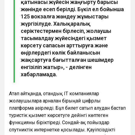
қатынасы жүйесін жаңғырту барысы
жөнінде есеп берілді. Бүкіл ел бойынша
125 вокзалға жөндеу жұмыстары
жүргізілуде. Халықаралық
серіктестермен бірлесіп, жолаушы
тасымалдау жүйесіндегі қызмет
көрсету сапасын арттыруға және
өңірлердегі көлік байланысын
жақсартуға бағытталған шешімдер
енгізіліп жатыр», - делінген
хабарламада.
Атап айтқанда, отандық ІТ компаниялар
жолаушыларға арналған бірыңғай цифрлы
платформа әзірледі. Бұл билет сатып алудан бастап
туристік қызмет көрсетуге дейінгі көптеген
функцияны біріктіреді. Сондай-ақ пойыздар
спутниктік интернетке қосылады. Қауіпсіздікті