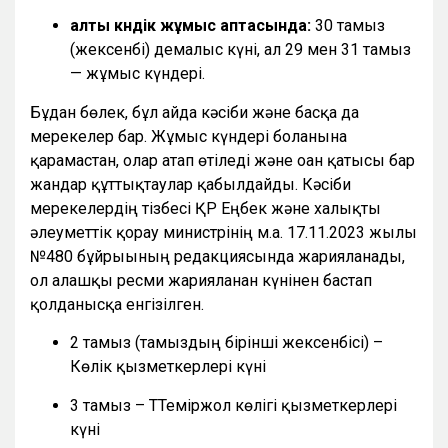
алты күндік жұмыс аптасында:
30 тамыз
(жексенбі) демалыс күні, ал 29 мен 31 тамыз
— жұмыс күндері.
Бұдан бөлек, бұл айда кәсіби және басқа да
мерекелер бар. Жұмыс күндері болғанына
қарамастан, олар атап өтіледі және оған қатысы бар
жандар құттықтаулар қабылдайды. Кәсіби
мерекелердің тізбесі ҚР Еңбек және халықты
әлеуметтік қорғау министрінің м.а. 17.11.2023 жылғы
№480 бұйрығының редакциясында жарияланады,
ол алғашқы ресми жарияланған күнінен бастап
қолданысқа енгізілген.
2 тамыз (тамыздың бірінші жексенбісі) –
Көлік қызметкерлері күні
3 тамыз – ТТеміржол көлігі қызметкерлері
күні