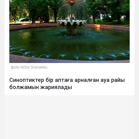
фото Victor Glutsenko
Синоптиктер бір аптаға арналған ауа райы
болжамын жариялады