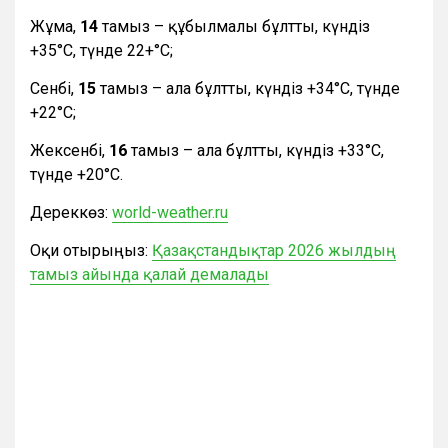
Жұма,
14
тамыз – құбылмалы бұлтты, күндіз
+35°С, түнде 22+°С;
Сенбі,
15
тамыз – ала бұлтты, күндіз +34°С, түнде
+22°С;
Жексенбі,
16
тамыз – ала бұлтты, күндіз +33°С,
түнде +20°С.
Дереккөз:
world-weather.ru
Оқи отырыңыз:
Қазақстандықтар 2026 жылдың
тамыз айында қалай демалады