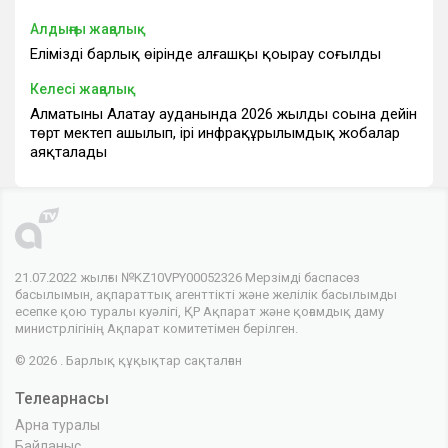
Алдыңғы жаңалық
Еліміздің барлық өңірінде алғашқы қоңырау соғылды
Келесі жаңалық
Алматының Алатау ауданында 2026 жылдың соңына дейін
төрт мектеп ашылып, ірі инфрақұрылымдық жобалар
аяқталады
21.07.2022 жылғы №KZ10VPY00052326 Мерзімді баспасөз
басылымын, ақпараттық агенттікті және желілік басылымды
есепке қою туралы куәлігі, ҚР Ақпарат және қоғамдық даму
министрлігінің Ақпарат комитетімен берілген.
© 2026 . Барлық құқықтар сақталған
Телеарнасы
Арна туралы
Байланыс