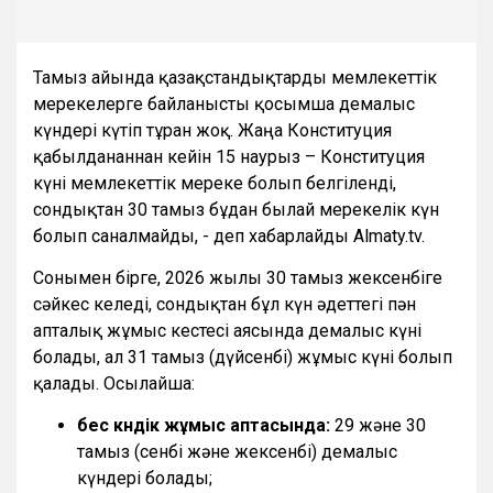
Тамыз айында қазақстандықтарды мемлекеттік
мерекелерге байланысты қосымша демалыс
күндері күтіп тұрған жоқ. Жаңа Конституция
қабылданғаннан кейін 15 наурыз – Конституция
күні мемлекеттік мереке болып белгіленді,
сондықтан 30 тамыз бұдан былай мерекелік күн
болып саналмайды, - деп хабарлайды Almaty.tv.
Сонымен бірге, 2026 жылғы 30 тамыз жексенбіге
сәйкес келеді, сондықтан бұл күн әдеттегі пән
апталық жұмыс кестесі аясында демалыс күні
болады, ал 31 тамыз (дүйсенбі) жұмыс күні болып
қалады. Осылайша:
бес күндік жұмыс аптасында:
29 және 30
тамыз (сенбі және жексенбі) демалыс
күндері болады;