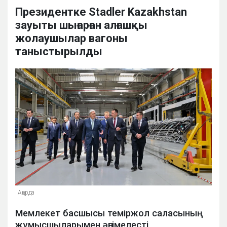
Президентке Stadler Kazakhstan
зауыты шығарған алғашқы
жолаушылар вагоны
таныстырылды
Ақорда
Мемлекет басшысы теміржол саласының
жұмысшыларымен әңгімелесті