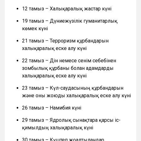
12 тамыз – Халықаралық жастар күні
19 тамыз – Дүниежүзілік гуманитарлық
көмек күні
21 тамыз – Терроризм құрбандарын
халықаралық еске алу күні
22 тамыз – Дін немесе сенім себебінен
зомбылық құрбаны болған адамдарды
халықаралық еске алу күні
23 тамыз – Күл-саудасының құрбандарын
және оны жоюды халықаралық еске алу күні
26 тамыз – Намибия күні
29 тамыз – Ядролық сынақтарға қарсы іс-
қимылдың халықаралық күні
30 тамыз – Күштеп жоғалтылғандар