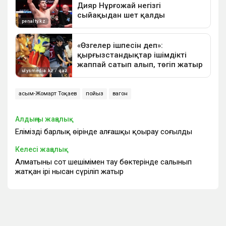
Қасым-Жомарт Тоқаев
пойыз
вагон
Алдыңғы жаңалық
Еліміздің барлық өңірінде алғашқы қоңырау соғылды
Келесі жаңалық
Алматының сот шешімімен тау бөктерінде салынып
жатқан ірі нысан сүріліп жатыр