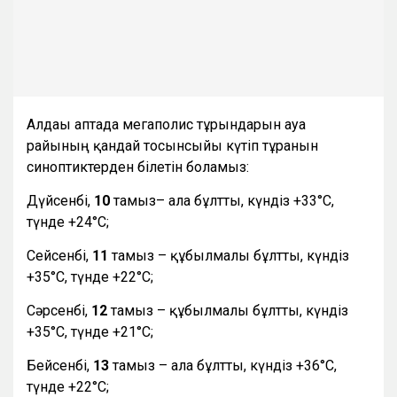
Алдағы аптада мегаполис тұрғындарын ауа
райының қандай тосынсыйы күтіп тұрғанын
синоптиктерден білетін боламыз:
Дүйсенбі,
10
тамыз– ала бұлтты, күндіз +33°С,
түнде +24°С;
Сейсенбі,
11
тамыз – құбылмалы бұлтты, күндіз
+35°С, түнде +22°С;
Сәрсенбі,
12
тамыз – құбылмалы бұлтты, күндіз
+35°С, түнде +21°С;
Бейсенбі,
13
тамыз – ала бұлтты, күндіз +36°С,
түнде +22°С;