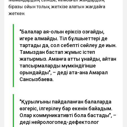
біразы ойын толық жеткізе алатын жағдайға
жеткен.
"Балалар аяқ-қолын еріксіз қозғайды,
игере алмайды. Тіл бұлшықеттері де
тартады да, сол себепті сөйлеу де қиын.
Тамыздан бастап жұмыс істеп
жатырмыз. Аманға қатты ұнайды, айтқан
тапсырмаларды мүмкіндігінше
орындайды", – деді ата-ана Ақмарал
Сансызбаева.
"Құрылғыны пайдаланған балаларда
өзгеріс, ілгерілеу бар екенін байқадым.
Олар коммуникативті бола бастады", –
деді нейрологопед-дефектолог