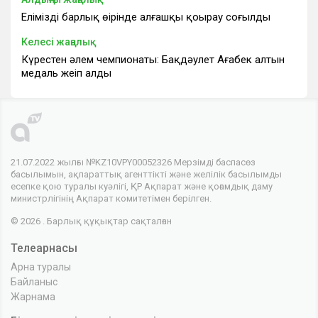
Еліміздің барлық өңірінде алғашқы қоңырау соғылды
Келесі жаңалық
Күрестен әлем чемпионаты: Бақдәулет Ағабек алтын
медаль жеңіп алды
21.07.2022 жылғы №KZ10VPY00052326 Мерзімді баспасөз
басылымын, ақпараттық агенттікті және желілік басылымды
есепке қою туралы куәлігі, ҚР Ақпарат және қоғамдық даму
министрлігінің Ақпарат комитетімен берілген.
© 2026 . Барлық құқықтар сақталған
Телеарнасы
Арна туралы
Байланыс
Жарнама