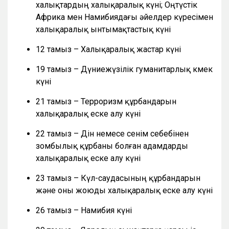
халықтардың халықаралық күні; Оңтүстік
Африка мен Намибиядағы әйелдер күресімен
халықаралық ынтымақтастық күні
12 тамыз – Халықаралық жастар күні
19 тамыз – Дүниежүзілік гуманитарлық көмек
күні
21 тамыз – Терроризм құрбандарын
халықаралық еске алу күні
22 тамыз – Дін немесе сенім себебінен
зомбылық құрбаны болған адамдарды
халықаралық еске алу күні
23 тамыз – Күл-саудасының құрбандарын
және оны жоюды халықаралық еске алу күні
26 тамыз – Намибия күні