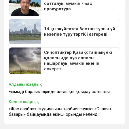
Алдыңғы жаңалық
Еліміздің барлық өңірінде алғашқы қоңырау соғылды
Келесі жаңалық
«Жас сарбаз» студиясының тәрбиеленушісі «Славян
базары» байқауында екінші орынды иеленді