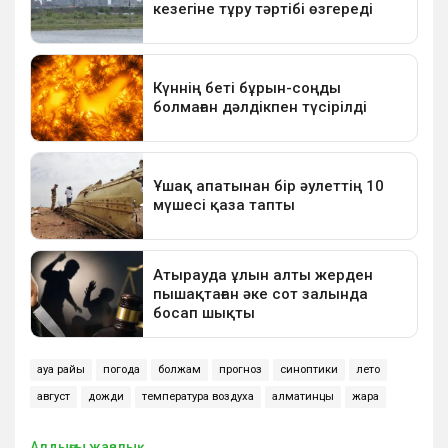
ауа райы
погода
болжам
прогноз
синоптики
лето
август
дожди
температура воздуха
алматинцы
жара
Алдыңғы жаңалық