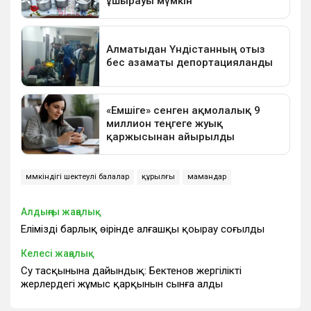
мүмкіндігі шектеулі балалар
құрылғы
мамандар
Алдыңғы жаңалық
Еліміздің барлық өңірінде алғашқы қоңырау соғылды
Келесі жаңалық
Су тасқынына дайындық: Бектенов жергілікті
жерлердегі жұмыс қарқынын сынға алды