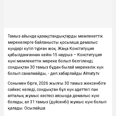
Тамыз айында қазақстандықтарды мемлекеттік
мерекелерге байланысты қосымша демалыс
күндері күтіп тұрған жоқ. Жаңа Конституция
қабылданғаннан кейін 15 наурыз – Конституция
күні мемлекеттік мереке болып белгіленді,
сондықтан 30 тамыз бұдан былай мерекелік күн
болып саналмайды, - деп хабарлайды Almaty.tv.
Сонымен бірге, 2026 жылғы 30 тамыз жексенбіге
сәйкес келеді, сондықтан бұл күн әдеттегі пән
апталық жұмыс кестесі аясында демалыс күні
болады, ал 31 тамыз (дүйсенбі) жұмыс күні болып
қалады. Осылайша: