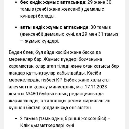
бес күндік жұмыс аптасында:
29 және 30
тамыз (сенбі және жексенбі) демалыс
күндері болады;
алты күндік жұмыс аптасында:
30 тамыз
(жексенбі) демалыс күні, ал 29 мен 31 тамыз
— жұмыс күндері.
Бұдан бөлек, бұл айда кәсіби және басқа да
мерекелер бар. Жұмыс күндері болғанына
қарамастан, олар атап өтіледі және оған қатысы бар
жандар құттықтаулар қабылдайды. Кәсіби
мерекелердің тізбесі ҚР Еңбек және халықты
әлеуметтік қорғау министрінің м.а. 17.11.2023
жылғы №480 бұйрығының редакциясында
жарияланады, ол алғашқы ресми жарияланған
күнінен бастап қолданысқа енгізілген.
2 тамыз (тамыздың бірінші жексенбісі) –
Көлік қызметкерлері күні