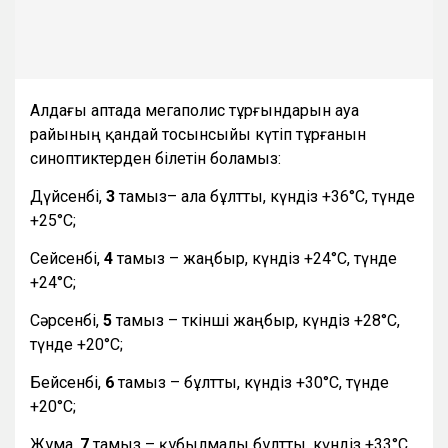
Алдағы аптада мегаполис тұрғындарын ауа
райының қандай тосынсыйы күтіп тұрғанын
синоптиктерден білетін боламыз:
Дүйсенбі,
3
тамыз– ала бұлтты, күндіз +36°С, түнде
+25°С;
Сейсенбі,
4
тамыз – жаңбыр, күндіз +24°С, түнде
+24°С;
Сәрсенбі,
5
тамыз – өткінші жаңбыр, күндіз +28°С,
түнде +20°С;
Бейсенбі,
6
тамыз – бұлтты, күндіз +30°С, түнде
+20°С;
Жұма,
7
тамыз – құбылмалы бұлтты, күндіз +33°С,