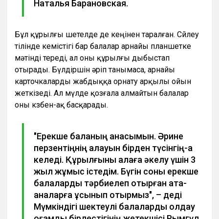
Наталья Барановская.
Бұл құрылғы шетелде де кеңінен таралған. Сөйлеу
тілінде кемістігі бар балалар арнайы планшетке
мәтінді тереді, ал оны құрылғы дыбыстап
отырады. Бүлдіршін әріп танымаса, арнайы
карточкаларды жабдыққа орнату арқылы ойын
жеткізеді. Ал мүлде қозғала алмайтын балалар
оны көзбен-ақ басқарады.
"Ерекше баланың анасымын. Әрине
перзентіңнің қалауын бірден түсінгің-ақ
келеді. Құрылғыны қалаға әкелу үшін 3
жыл жұмыс істедім. Бүгін соны ерекше
балаларды тәрбиелеп отырған ата-
аналарға ұсынып отырмыз", – деді
Мүмкіндігі шектеулі балаларды қолдау
қоғамдық бірлестігінің жетекшісі Рымгүл