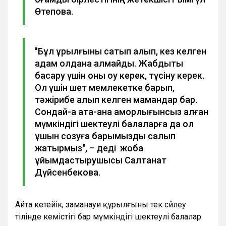
Өтепова.
"Бұл құрылғыны сатып алып, кез келген
адам қолдана алмайды. Жабдықты
басқару үшін оны оқу керек, түсіну керек.
Ол үшін шет мемлекетке барып,
тәжірибе алып келген мамандар бар.
Сондай-ақ ата-ана қамқорлығынсыз қалған
мүмкіндігі шектеулі балаларға да қол
ұшын созуға барымызды салып
жатырмыз", – деді жоба
ұйымдастырушысы Салтанат
Дүйсенбекова.
Айта кетейік, заманауи құрылғыны тек сөйлеу
тілінде кемістігі бар мүмкіндігі шектеулі балалар