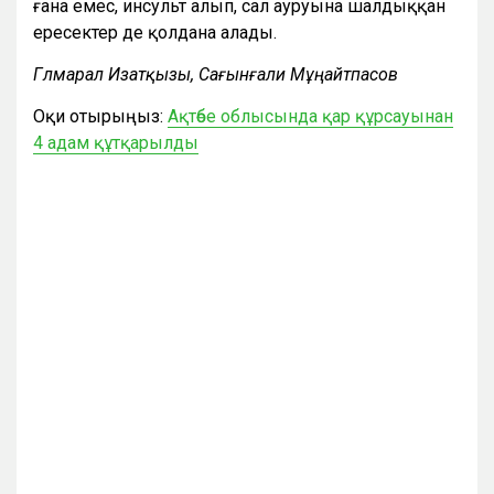
ғана емес, инсульт алып, сал ауруына шалдыққан
ересектер де қолдана алады.
Гүлмарал Изатқызы, Сағынғали Мұңайтпасов
Оқи отырыңыз:
Ақтөбе облысында қар құрсауынан
4 адам құтқарылды