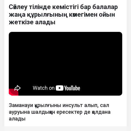
Сөйлеу тілінде кемістігі бар балалар
жаңа құрылғының көмегімен ойын
жеткізе алады
Заманауи құрылғыны инсульт алып, сал
ауруына шалдыққан ересектер де қолдана
алады