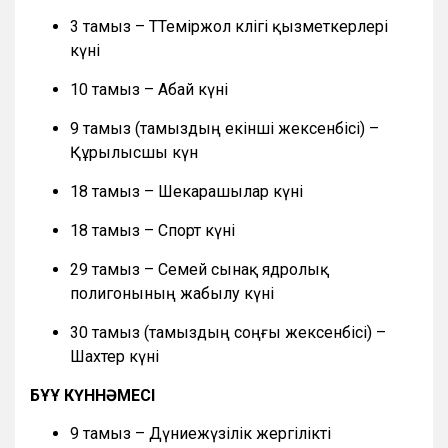
3 тамыз – ТТеміржол көлігі қызметкерлері
күні
10 тамыз – Абай күні
9 тамыз (тамыздың екінші жексенбісі) –
Құрылысшы күн
18 тамыз – Шекарашылар күні
18 тамыз – Спорт күні
29 тамыз – Семей сынақ ядролық
полигонының жабылу күні
30 тамыз (тамыздың соңғы жексенбісі) –
Шахтер күні
БҰҰ КҮННӘМЕСІ
9 тамыз – Дүниежүзілік жергілікті