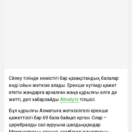
Сөйлеу тілінде кемістігі бар қазақстандық балалар
енді ойын жеткізе алады. Ерекше күтімді қажет
ететін жандарға арналған жаңа құрылғы елге де
жетті, деп хабарлайды
Almaty.tv
тілшісі.
Бұл құрылғы Алматыға жеткізілгелі ерекше
қажеттілігі бар 69 бала байқап көрген. Олар –
церебралды сал ауруына шалдыққандар.
Мамандардың сөзінше, кембағал жандардың