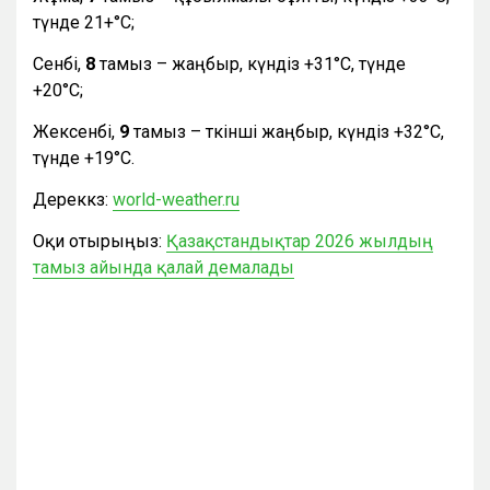
түнде 21+°С;
Сенбі,
8
тамыз – жаңбыр, күндіз +31°С, түнде
+20°С;
Жексенбі,
9
тамыз – өткінші жаңбыр, күндіз +32°С,
түнде +19°С.
Дереккөз:
world-weather.ru
Оқи отырыңыз:
Қазақстандықтар 2026 жылдың
тамыз айында қалай демалады