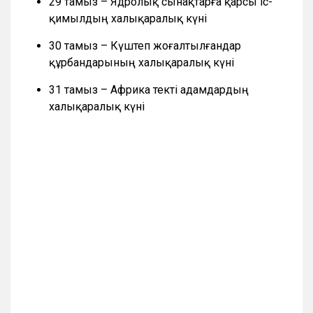
29 тамыз – Ядролық сынақтарға қарсы іс-
қимылдың халықаралық күні
30 тамыз – Күштеп жоғалтылғандар
құрбандарының халықаралық күні
31 тамыз – Африка текті адамдардың
халықаралық күні