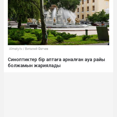
Аlmaty.tv / Виталий Фатчев
Синоптиктер бір аптаға арналған ауа райы
болжамын жариялады