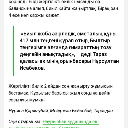
көрінеді. Енді жергілікті билік нысанды өз
балансына алып, биыл қайта жаңғыртпақ. Бірақ оған
4 есе көп қаржы қажет.
«Биыл жоба әзірледік, сметалық құны
417 млн теңгені құрап отыр, Былтыр
теңгерімге алғанда ғимараттың тозу
деңгейін анықтадық», – деді Тараз
қаласы әкімінің орынбасары Нұрсұлтан
Исабеков.
Жергілікті билік 2 айдан соң жаңғырту жұмысын
бастамақ. Құрылыс барысы жыл соңына дейін
созылуы мүмкін.
Нұрғиса Қаржаубай, Мейіржан Бейсебай, Тараздан
Оқи отырыңыз:
Наурызбай ауданында екі