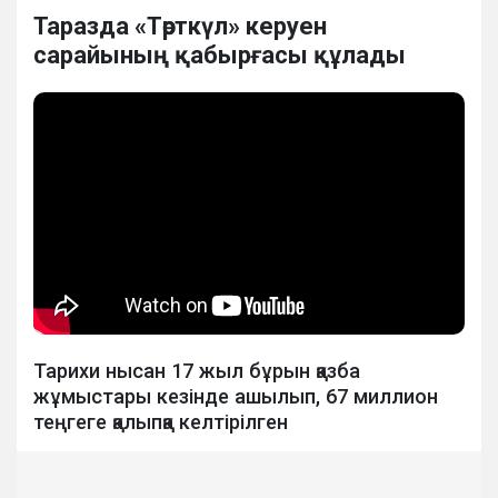
Таразда «Төрткүл» керуен
сарайының қабырғасы құлады
Тарихи нысан 17 жыл бұрын қазба
жұмыстары кезінде ашылып, 67 миллион
теңгеге қалыпқа келтірілген