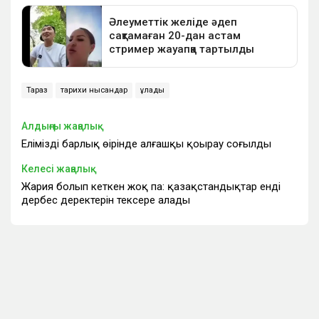
Тараз
тарихи нысандар
құлады
Алдыңғы жаңалық
Еліміздің барлық өңірінде алғашқы қоңырау соғылды
Келесі жаңалық
Жария болып кеткен жоқ па: қазақстандықтар енді
дербес деректерін тексере алады