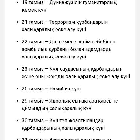
19 тамыз – Дүниежүзілік гуманитарлық
көмек күні
21 тамыз – Терроризм құрбандарын
халықаралық еске алу күні
22 тамыз – Дін немесе сенім себебінен
зомбылық құрбаны болған адамдарды
халықаралық еске алу күні
23 тамыз – Күл-саудасының құрбандарын
және оны жоюды халықаралық еске алу күні
26 тамыз – Намибия күні
29 тамыз – Ядролық сынақтарға қарсы іс-
қимылдың халықаралық күні
30 тамыз – Күштеп жоғалтылғандар
құрбандарының халықаралық күні