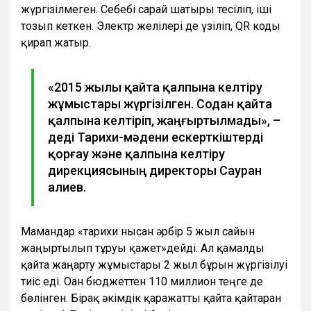
жүргізілмеген. Себебі сарай шатыры тесіліп, іші
тозып кеткен. Электр желілері де үзіліп, QR коды
қирап жатыр.
«2015 жылы қайта қалпына келтіру
жұмыстары жүргізілген. Содан қайта
қалпына келтіріп, жаңғыртылмады», –
деді Тарихи-мәдени ескерткіштерді
қорғау және қалпына келтіру
дирекциясының директоры Сауран
Қалиев.
Мамандар «тарихи нысан әрбір 5 жыл сайын
жаңғыртылып тұруы қажет»дейді. Ал қамалды
қайта жаңарту жұмыстары 2 жыл бұрын жүргізілуі
тиіс еді. Оған бюджеттен 110 миллион теңге де
бөлінген. Бірақ әкімдік қаражатты қайта қайтарған