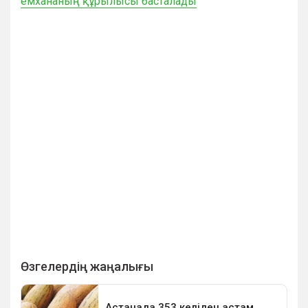
емхананың құрылысы басталады