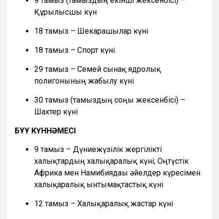
9 тамыз (тамыздың екінші жексенбісі) –
Құрылысшы күн
18 тамыз – Шекарашылар күні
18 тамыз – Спорт күні
29 тамыз – Семей сынақ ядролық
полигонының жабылу күні
30 тамыз (тамыздың соңғы жексенбісі) –
Шахтер күні
БҰҰ КҮННӘМЕСІ
9 тамыз – Дүниежүзілік жергілікті
халықтардың халықаралық күні; Оңтүстік
Африка мен Намибиядағы әйелдер күресімен
халықаралық ынтымақтастық күні
12 тамыз – Халықаралық жастар күні