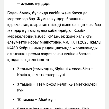
— жұмыс күндері.
Бұдан бөлек, бұл айда кәсіби және басқа да
мерекелер бар. Жұмыс күндері болғанына
қарамастан, олар атап өтіледі және оған қатысы бар
жандар құттықтаулар қабылдайды. Кәсіби
мерекелердің тізбесі ҚР Еңбек және халықты
әлеуметтік қорғау министрінің м.а. 17.11.2023 жылғы
№480 бұйрығының редакциясында жарияланады,
ол алғашқы ресми жарияланған күнінен бастап
қолданысқа енгізілген.
2 тамыз (тамыздың бірінші жексенбісі) –
Көлік қызметкерлері күні
3 тамыз – ТТеміржол көлігі қызметкерлері
күні
10 тамыз – Абай күні