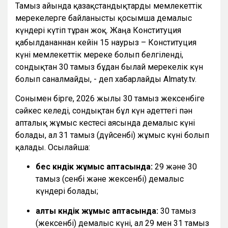
Тамыз айында қазақстандықтарды мемлекеттік
мерекелерге байланысты қосымша демалыс
күндері күтіп тұрған жоқ. Жаңа Конституция
қабылданғаннан кейін 15 наурыз – Конституция
күні мемлекеттік мереке болып белгіленді,
сондықтан 30 тамыз бұдан былай мерекелік күн
болып саналмайды, - деп хабарлайды Almaty.tv.
Сонымен бірге, 2026 жылғы 30 тамыз жексенбіге
сәйкес келеді, сондықтан бұл күн әдеттегі пән
апталық жұмыс кестесі аясында демалыс күні
болады, ал 31 тамыз (дүйсенбі) жұмыс күні болып
қалады. Осылайша:
бес күндік жұмыс аптасында:
29 және 30
тамыз (сенбі және жексенбі) демалыс
күндері болады;
алты күндік жұмыс аптасында:
30 тамыз
(жексенбі) демалыс күні, ал 29 мен 31 тамыз