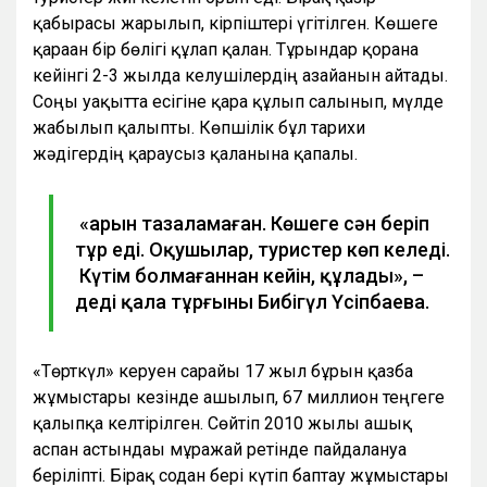
қабырғасы жарылып, кірпіштері үгітілген. Көшеге
қараған бір бөлігі құлап қалған. Тұрғындар қорғанға
кейінгі 2-3 жылда келушілердің азайғанын айтады.
Соңғы уақытта есігіне қара құлып салынып, мүлде
жабылып қалыпты. Көпшілік бұл тарихи
жәдігердің қараусыз қалғанына қапалы.
«Қарын тазаламаған. Көшеге сән беріп
тұр еді. Оқушылар, туристер көп келеді.
Күтім болмағаннан кейін, құлады», –
деді қала тұрғыны Бибігүл Үсіпбаева.
«Төрткүл» керуен сарайы 17 жыл бұрын қазба
жұмыстары кезінде ашылып, 67 миллион теңгеге
қалыпқа келтірілген. Сөйтіп 2010 жылы ашық
аспан астындағы мұражай ретінде пайдалануға
беріліпті. Бірақ содан бері күтіп баптау жұмыстары