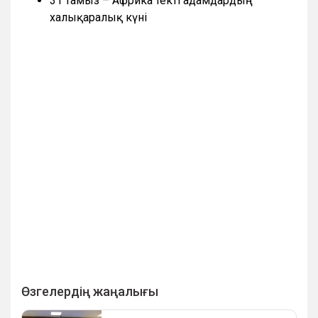
31 тамыз – Африка текті адамдардың
халықаралық күні