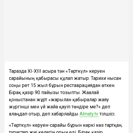
Таразда XI-XIII ғасырға тән «Төрткүл» керуен
сарайының қабырғасы құлап жатыр. Тарихи нысан
соңғы рет 15 жыл бұрын реставрациядан өткен.
Бірақ қазір 90 пайызы тозыпты. Жағалай
қоныстанған жұрт «жарылған қабырғалар жаяу
жүргінші мен үй жайға қауіп төндіре ме?» деп
алаңдап отыр, деп хабарлайды
Almaty.tv
тілшісі.
«Төрткүл» керуен-сарайы бұрын көркі көз тартқан,
туристер жиі келетін орын еді. Бірақ қазір