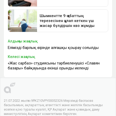
Алдыңғы жаңалық
Еліміздің барлық өңірінде алғашқы қоңырау соғылды
Келесі жаңалық
«Жас сарбаз» студиясының тәрбиеленушісі «Славян
базары» байқауында екінші орынды иеленді
21.07.2022 жылғы №KZ10VPY00052326 Мерзімді баспасөз
басылымын, ақпараттық агенттікті және желілік басылымды
есепке қою туралы куәлігі, ҚР Ақпарат және қоғамдық даму
министрлігінің Ақпарат комитетімен берілген.