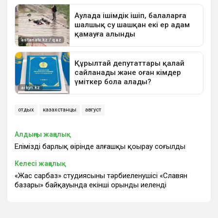
отдых
казахстанцы
август
Алдыңғы жаңалық
Еліміздің барлық өңірінде алғашқы қоңырау соғылды
Келесі жаңалық
«Жас сарбаз» студиясының тәрбиеленушісі «Славян
базары» байқауында екінші орынды иеленді