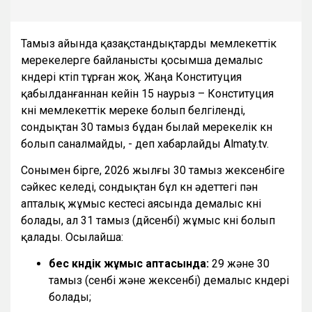
Тамыз айында қазақстандықтарды мемлекеттік
мерекелерге байланысты қосымша демалыс
күндері күтіп тұрған жоқ. Жаңа Конституция
қабылданғаннан кейін 15 наурыз – Конституция
күні мемлекеттік мереке болып белгіленді,
сондықтан 30 тамыз бұдан былай мерекелік күн
болып саналмайды, - деп хабарлайды Almaty.tv.
Сонымен бірге, 2026 жылғы 30 тамыз жексенбіге
сәйкес келеді, сондықтан бұл күн әдеттегі пән
апталық жұмыс кестесі аясында демалыс күні
болады, ал 31 тамыз (дүйсенбі) жұмыс күні болып
қалады. Осылайша:
бес күндік жұмыс аптасында:
29 және 30
тамыз (сенбі және жексенбі) демалыс күндері
болады;