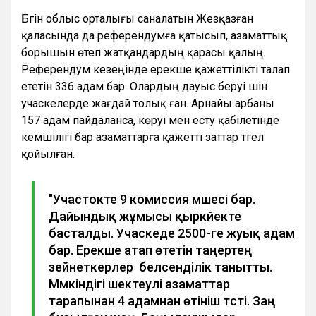
Бүгін облыс орталығы саналатын Жезқазған
қаласында да референдумға қатысып, азаматтық
борышын өтеп жатқандардың қарасы қалың.
Референдум кезеңінде ерекше қажеттілікті талап
ететін 336 адам бар. Олардың дауыс беруі үшін
учаскелерде жағдай толық ған. Арнайы арбаны
157 адам пайдаланса, көруі мен есту қабілетінде
кемшілігі бар азаматтарға қажетті заттар түгел
қойылған.
"Участокте 9 комиссия мүшесі бар.
Дайындық жұмысы қыркүйекте
басталды. Учаскеде 2500-ге жуық адам
бар. Ерекше атап өтетін таңертең
зейнеткерлер белсенділік танытты.
Мүмкіндігі шектеулі азаматтар
тарапынан 4 адамнан өтініш түсті. Заң