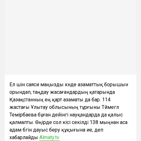
Ел үшін саяси маңызды күнде азаматтық борышын
орындап, таңдау жасағандардың қатарында
Қазақстанның ең қарт азаматы да бар. 114
жастағы Ұлытау облысының тұрғыны Түймегүл
Темірбаева бұған дейінгі науқандарда да қалыс
қалмапты. Өңірде сол кісі секілді 138 мыңнан аса
адам бүгін дауыс беру құқығына ие, деп
хабарлайды
Almaty.tv.