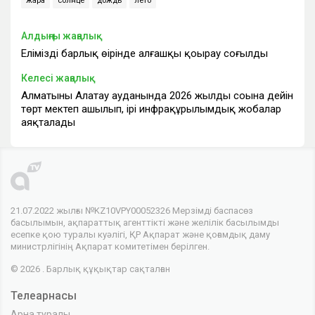
жара
солнце
дождь
лето
Алдыңғы жаңалық
Еліміздің барлық өңірінде алғашқы қоңырау соғылды
Келесі жаңалық
Алматының Алатау ауданында 2026 жылдың соңына дейін
төрт мектеп ашылып, ірі инфрақұрылымдық жобалар
аяқталады
21.07.2022 жылғы №KZ10VPY00052326 Мерзімді баспасөз
басылымын, ақпараттық агенттікті және желілік басылымды
есепке қою туралы куәлігі, ҚР Ақпарат және қоғамдық даму
министрлігінің Ақпарат комитетімен берілген.
© 2026 . Барлық құқықтар сақталған
Телеарнасы
Арна туралы