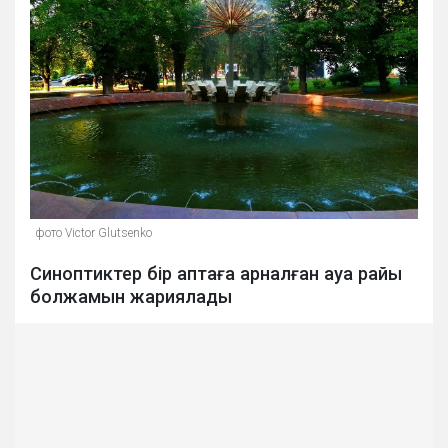
фото Victor Glutsenko
Синоптиктер бір аптаға арналған ауа райы
болжамын жариялады