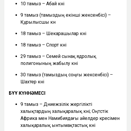
10 тамыз – Абай күні
9 тамыз (тамыздың екінші жексенбісі) –
Құрылысшы күн
18 тамыз – Шекарашылар күні
18 тамыз – Спорт күні
29 тамыз – Семей сынақ ядролық
полигонының жабылу күні
30 тамыз (тамыздың соңғы жексенбісі) –
Шахтер күні
БҰҰ КҮННӘМЕСІ
9 тамыз – Дүниежүзілік жергілікті
халықтардың халықаралық күні; Оңтүстік
Африка мен Намибиядағы әйелдер күресімен
халықаралық ынтымақтастық күні