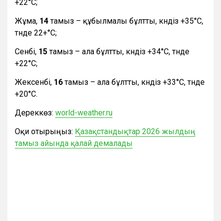
+22°С;
Жұма,
14
тамыз – құбылмалы бұлтты, күндіз +35°С,
түнде 22+°С;
Сенбі,
15
тамыз – ала бұлтты, күндіз +34°С, түнде
+22°С;
Жексенбі,
16
тамыз – ала бұлтты, күндіз +33°С, түнде
+20°С.
Дереккөз:
world-weather.ru
Оқи отырыңыз:
Қазақстандықтар 2026 жылдың
тамыз айында қалай демалады