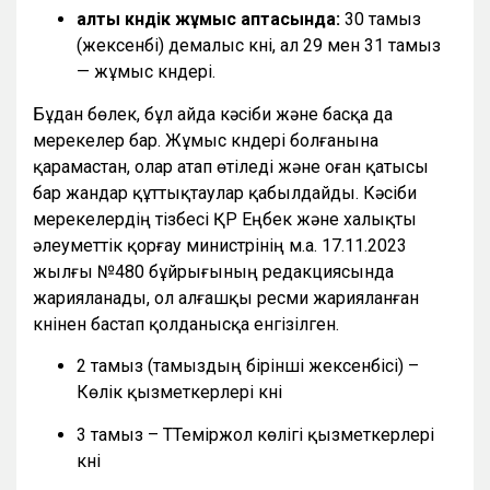
алты күндік жұмыс аптасында:
30 тамыз
(жексенбі) демалыс күні, ал 29 мен 31 тамыз
— жұмыс күндері.
Бұдан бөлек, бұл айда кәсіби және басқа да
мерекелер бар. Жұмыс күндері болғанына
қарамастан, олар атап өтіледі және оған қатысы
бар жандар құттықтаулар қабылдайды. Кәсіби
мерекелердің тізбесі ҚР Еңбек және халықты
әлеуметтік қорғау министрінің м.а. 17.11.2023
жылғы №480 бұйрығының редакциясында
жарияланады, ол алғашқы ресми жарияланған
күнінен бастап қолданысқа енгізілген.
2 тамыз (тамыздың бірінші жексенбісі) –
Көлік қызметкерлері күні
3 тамыз – ТТеміржол көлігі қызметкерлері
күні