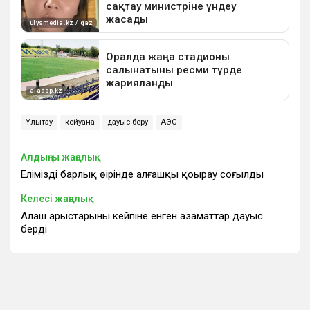
Ұлытау
кейуана
дауыс беру
АЭС
Алдыңғы жаңалық
Еліміздің барлық өңірінде алғашқы қоңырау соғылды
Келесі жаңалық
Алаш арыстарының кейпіне енген азаматтар дауыс
берді