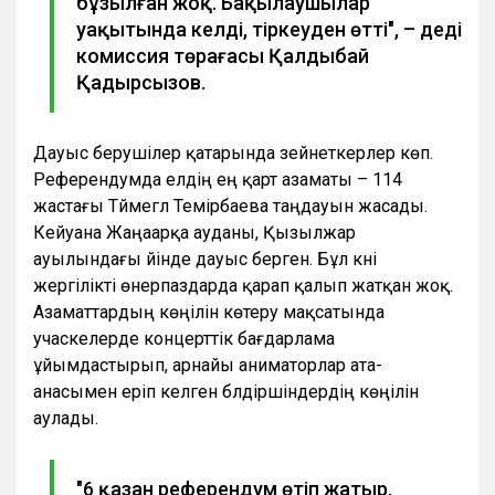
бұзылған жоқ. Бақылаушылар
уақытында келді, тіркеуден өтті", – деді
комиссия төрағасы Қалдыбай
Қадырсызов.
Дауыс берушілер қатарында зейнеткерлер көп.
Референдумда елдің ең қарт азаматы – 114
жастағы Түймегүл Темірбаева таңдауын жасады.
Кейуана Жаңаарқа ауданы, Қызылжар
ауылындағы үйінде дауыс берген. Бұл күні
жергілікті өнерпаздарда қарап қалып жатқан жоқ.
Азаматтардың көңілін көтеру мақсатында
учаскелерде концерттік бағдарлама
ұйымдастырып, арнайы аниматорлар ата-
анасымен еріп келген бүлдіршіндердің көңілін
аулады.
"6 қазан референдум өтіп жатыр,