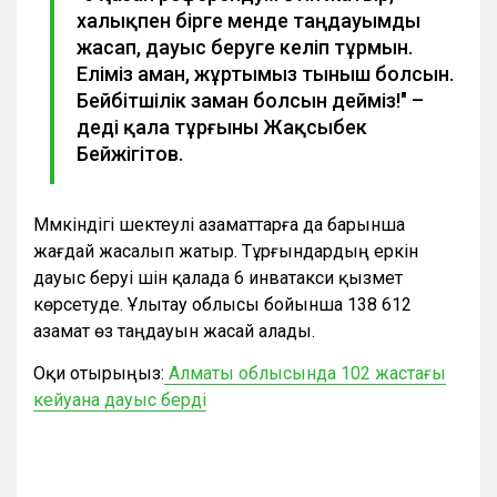
халықпен бірге менде таңдауымды
жасап, дауыс беруге келіп тұрмын.
Еліміз аман, жұртымыз тыныш болсын.
Бейбітшілік заман болсын дейміз!" –
деді қала тұрғыны Жақсыбек
Бейжігітов.
Мүмкіндігі шектеулі азаматтарға да барынша
жағдай жасалып жатыр. Тұрғындардың еркін
дауыс беруі үшін қалада 6 инватакси қызмет
көрсетуде. Ұлытау облысы бойынша 138 612
азамат өз таңдауын жасай алады.
Оқи отырыңыз:
Алматы облысында 102 жастағы
кейуана дауыс берді