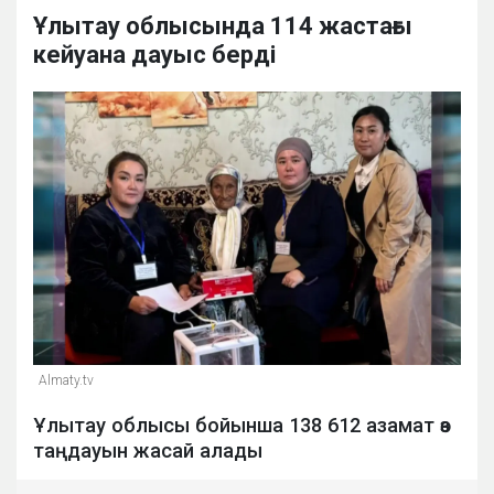
Ұлытау облысында 114 жастағы
кейуана дауыс берді
Almaty.tv
Ұлытау облысы бойынша 138 612 азамат өз
таңдауын жасай алады