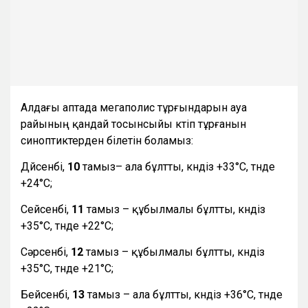
Алдағы аптада мегаполис тұрғындарын ауа
райының қандай тосынсыйы күтіп тұрғанын
синоптиктерден білетін боламыз:
Дүйсенбі,
10
тамыз– ала бұлтты, күндіз +33°С, түнде
+24°С;
Сейсенбі,
11
тамыз – құбылмалы бұлтты, күндіз
+35°С, түнде +22°С;
Сәрсенбі,
12
тамыз – құбылмалы бұлтты, күндіз
+35°С, түнде +21°С;
Бейсенбі,
13
тамыз – ала бұлтты, күндіз +36°С, түнде