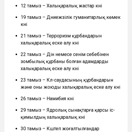
12 тамыз – Халықаралық жастар күні
19 тамыз – Дүниежүзілік гуманитарлық көмек
күні
21 тамыз – Терроризм құрбандарын
халықаралық еске алу күні
22 тамыз – Дін немесе сенім себебінен
зомбылық құрбаны болған адамдарды
халықаралық еске алу күні
23 тамыз – Күл-саудасының құрбандарын
және оны жоюды халықаралық еске алу күні
26 тамыз – Намибия күні
29 тамыз – Ядролық сынақтарға қарсы іс-
қимылдың халықаралық күні
30 тамыз – Күштеп жоғалтылғандар