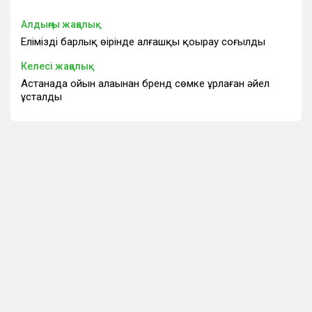
Алдыңғы жаңалық
Еліміздің барлық өңірінде алғашқы қоңырау соғылды
Келесі жаңалық
Астанада ойын алаңынан бренд сөмке ұрлаған әйел
ұсталды