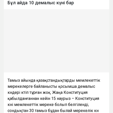
Бұл айда 10 демалыс күні бар
Тамыз айында қазақстандықтарды мемлекеттік
мерекелерге байланысты қосымша демалыс
күндері күтіп тұрған жоқ. Жаңа Конституция
қабылданғаннан кейін 15 наурыз – Конституция
күні мемлекеттік мереке болып белгіленді,
сондықтан 30 тамыз бұдан былай мерекелік күн