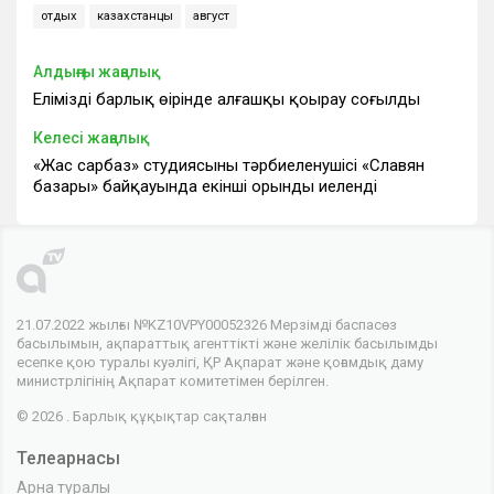
отдых
казахстанцы
август
Алдыңғы жаңалық
Еліміздің барлық өңірінде алғашқы қоңырау соғылды
Келесі жаңалық
«Жас сарбаз» студиясының тәрбиеленушісі «Славян
базары» байқауында екінші орынды иеленді
21.07.2022 жылғы №KZ10VPY00052326 Мерзімді баспасөз
басылымын, ақпараттық агенттікті және желілік басылымды
есепке қою туралы куәлігі, ҚР Ақпарат және қоғамдық даму
министрлігінің Ақпарат комитетімен берілген.
© 2026 . Барлық құқықтар сақталған
Телеарнасы
Арна туралы