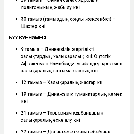
29 тамыз – Семей сынақ ядролық
полигонының жабылу күні
30 тамыз (тамыздың соңғы жексенбісі) –
Шахтер күні
БҰҰ КҮННӘМЕСІ
9 тамыз – Дүниежүзілік жергілікті
халықтардың халықаралық күні; Оңтүстік
Африка мен Намибиядағы әйелдер күресімен
халықаралық ынтымақтастық күні
12 тамыз – Халықаралық жастар күні
19 тамыз – Дүниежүзілік гуманитарлық көмек
күні
21 тамыз – Терроризм құрбандарын
халықаралық еске алу күні
22 тамыз – Дін немесе сенім себебінен