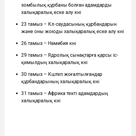
зомбылық құрбаны болған адамдарды
халықаралық еске алу күні
23 тамыз – Күл-саудасының құрбандарын
және оны жоюды халықаралық еске алу күні
26 тамыз – Намибия күні
29 тамыз – Ядролық сынақтарға қарсы іс-
қимылдың халықаралық күні
30 тамыз – Күштеп жоғалтылғандар
құрбандарының халықаралық күні
31 тамыз – Африка текті адамдардың
халықаралық күні