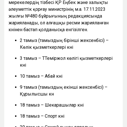
мерекелердің тізбесі ҚР Еңбек және халықты
әлеуметтік қорғау министрінің м.а. 17.11.2023
жылғы №480 бұйрығының редакциясында
жарияланады, ол алғашқы ресми жарияланған
күнінен бастап қолданысқа енгізілген.
2 тамыз (тамыздың бірінші жексенбісі) –
Көлік қызметкерлері күні
3 тамыз – ТТеміржол көлігі қызметкерлері
күні
10 тамыз – Абай күні
9 тамыз (тамыздың екінші жексенбісі) –
Құрылысшы күн
18 тамыз – Шекарашылар күні
18 тамыз – Спорт күні