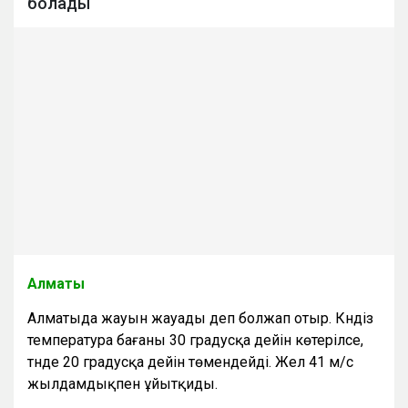
болады
Алматы
Алматыда жауын жауады деп болжап отыр. Күндіз
температура бағаны 30 градусқа дейін көтерілсе,
түнде 20 градусқа дейін төмендейді. Жел 41 м/с
жылдамдықпен ұйытқиды.