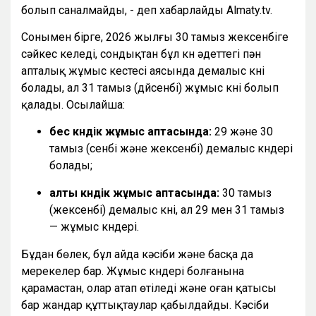
болып саналмайды, - деп хабарлайды Almaty.tv.
Сонымен бірге, 2026 жылғы 30 тамыз жексенбіге
сәйкес келеді, сондықтан бұл күн әдеттегі пән
апталық жұмыс кестесі аясында демалыс күні
болады, ал 31 тамыз (дүйсенбі) жұмыс күні болып
қалады. Осылайша:
бес күндік жұмыс аптасында:
29 және 30
тамыз (сенбі және жексенбі) демалыс күндері
болады;
алты күндік жұмыс аптасында:
30 тамыз
(жексенбі) демалыс күні, ал 29 мен 31 тамыз
— жұмыс күндері.
Бұдан бөлек, бұл айда кәсіби және басқа да
мерекелер бар. Жұмыс күндері болғанына
қарамастан, олар атап өтіледі және оған қатысы
бар жандар құттықтаулар қабылдайды. Кәсіби