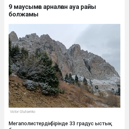
9 маусымға арналған ауа райы
болжамы
Victor Glutsenko
Мегаполистердің бірінде 33 градус ыстық