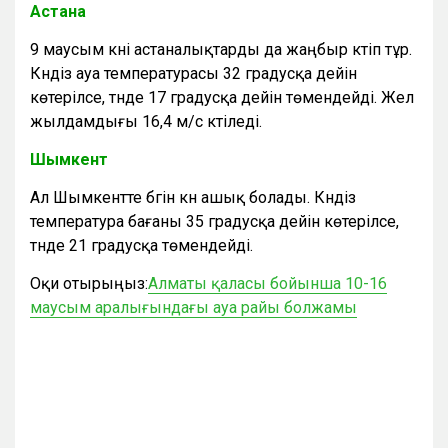
Астана
9 маусым күні астаналықтарды да жаңбыр күтіп тұр.
Күндіз ауа температурасы 32 градусқа дейін
көтерілсе, түнде 17 градусқа дейін төмендейді. Жел
жылдамдығы 16,4 м/с күтіледі.
Шымкент
Ал Шымкентте бүгін күн ашық болады. Күндіз
температура бағаны 35 градусқа дейін көтерілсе,
түнде 21 градусқа төмендейді.
Оқи отырыңыз:
Алматы қаласы бойынша 10-16
маусым аралығындағы ауа райы болжамы