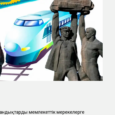
андықтарды мемлекеттік мерекелерге