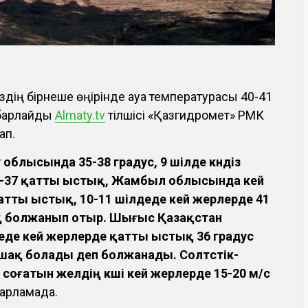
міздің бірнеше өңірінде ауа температурасы 40-41
абарлайды
Аlmaty.tv
тілшісі «Қазгидромет» РМК
ап.
у облысында 35-38 градус, 9 шілде күндіз
5-37 қатты ыстық, Жамбыл облысында кей
атты ыстық, 10-11 шілдеде кей жерлерде 41
қ болжанып отыр. Шығыс Қазақстан
еде кей жерлерде қатты ыстық 36 градус
шақ болады деп болжанады. Солтүстік-
оғатын желдің күші кей жерлерде 15-20 м/с
барламада.