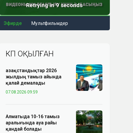
Эфирде
Мультфильмдер
КӨП ОҚЫЛҒАН
Қазақстандықтар 2026
жылдың тамыз айында
қалай демалады
07.08.2026 09:59
Алматыда 10-16 тамыз
аралығында ауа райы
қандай болады