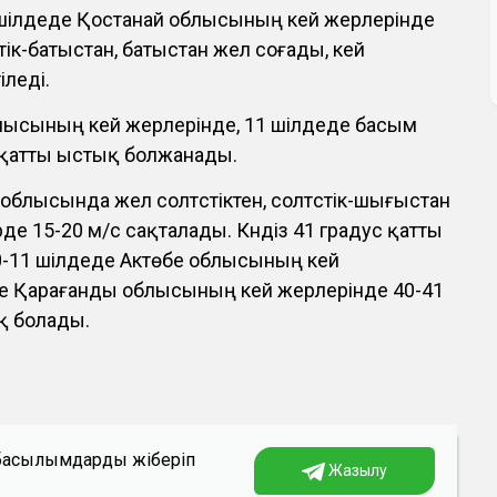
9 шілдеде Қостанай облысының кей жерлерінде
үстік-батыстан, батыстан жел соғады, кей
іледі.
лысының кей жерлерінде, 11 шілдеде басым
с қатты ыстық болжанады.
блысында жел солтүстіктен, солтүстік-шығыстан
рде 15-20 м/с сақталады. Күндіз 41 градус қатты
 10-11 шілдеде Актөбе облысының кей
де Қарағанды облысының кей жерлерінде 40-41
қ болады.
а басылымдарды жіберіп
Жазылу