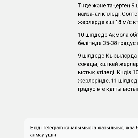
Түнде және таңертең 
найзағай күтіледі. Солт
жерлерде күші 18 м/с күт
10 шілдеде Ақмола об
бөлігінде 35-38 граду
9 шілдеде Қызылорда о
соғады, күші кей жерле
ыстық күтіледі. Күндіз
жерлерінде, 11 шілде
градус өте қатты ысты
Біздің Telegram каналымызға жазылыңыз, жаң
алмау үшін