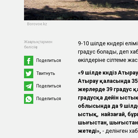
Borovoe.kz
Жаңалықтармен
9-10 шілде күндері елі
бөлісіңіз
градус болады, деп х
өкілдеріне сілтеме жас
Поделиться
«9 шілде күндіз Атыра
Твитнуть
Атырау қаласында 3
Поделиться
жерлерде 39 градус қ
градусқа дейін ысты
Поделиться
облысында да 9 шілд
ыстық, найзағай, бұр
шығыстан, шығыстан с
жетеді»,
- делінген ха