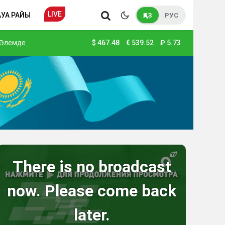
LIVE
АУА РАЙЫ
ҚАЗ
РУС
Әлемде
$
467.48
€
539.52
₽
5.73