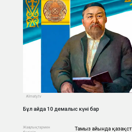
Almaty.tv
Бұл айда 10 демалыс күні бар
Жаңалықтармен
Тамыз айында қазақст