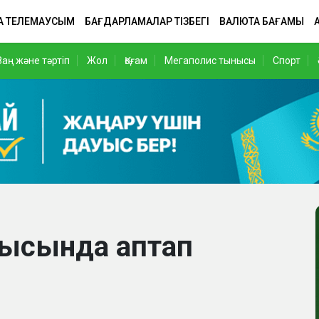
А ТЕЛЕМАУСЫМ
БАҒДАРЛАМАЛАР ТІЗБЕГІ
ВАЛЮТА БАҒАМЫ
Заң және тәртіп
Жол
Қоғам
Мегаполис тынысы
Спорт
лысында аптап