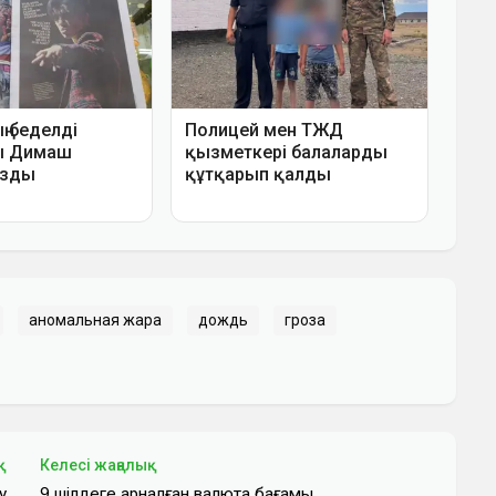
аномальная жара
дождь
гроза
қ
Келесі жаңалық
у
9 шілдеге арналған валюта бағамы