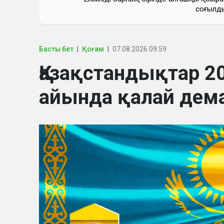
соғылд
Басты бет
Қоғам
07.08.2026 09:59
Қазақстандықтар 
айында қалай дем