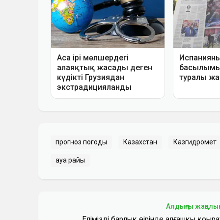
прогноз погоды
Казахстан
Казгидромет
ауа райы
Алдыңғы жаңалы
Еліміздің барлық өңірінде алғашқы қоңыра