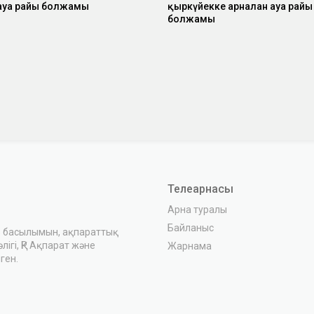
 ауа райы болжамы
қыркүйекке арналған ауа райы
болжамы
Телеарнасы
Арна туралы
Байланыс
з басылымын, ақпараттық
ігі, ҚР Ақпарат және
Жарнама
ген.