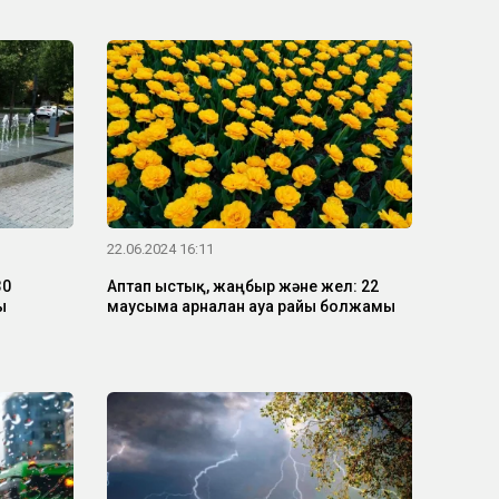
22.06.2024 16:11
30
Аптап ыстық, жаңбыр және жел: 22
ы
маусымға арналған ауа райы болжамы