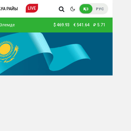
LIVE
АУА РАЙЫ
ҚАЗ
РУС
Әлемде
$
469.93
€
541.64
₽
5.71