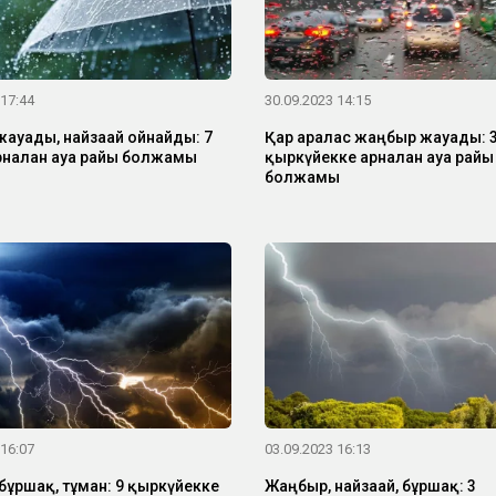
 17:44
30.09.2023 14:15
ауады, найзағай ойнайды: 7
Қар аралас жаңбыр жауады: 
арналған ауа райы болжамы
қыркүйекке арналған ауа райы
болжамы
 16:07
03.09.2023 16:13
бұршақ, тұман: 9 қыркүйекке
Жаңбыр, найзағай, бұршақ: 3