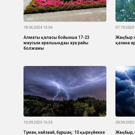
18.06.2024 13:36
07.10.2023
Алматы қаласы бойынша 17-23
Жаңбыр ж
маусым аралығындағы ауа райы
қазанға 
болжамы
10.09.2023 16:35
09.09.2023
Тұман, найзағай, бұршақ: 10 қыркүйекке
Жаңбыр, 