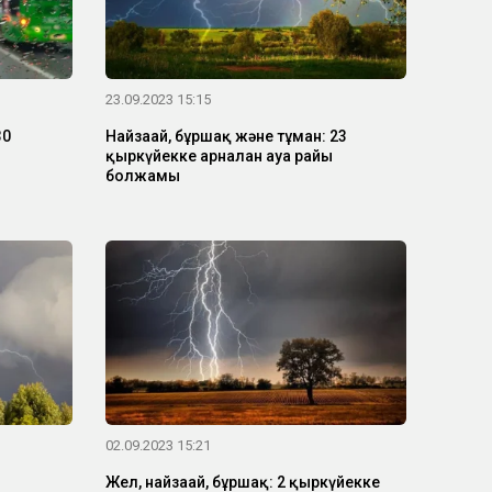
23.09.2023 15:15
30
Найзағай, бұршақ және тұман: 23
қыркүйекке арналған ауа райы
болжамы
02.09.2023 15:21
Жел, найзағай, бұршақ: 2 қыркүйекке