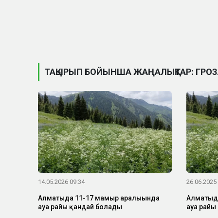
ТАҚЫРЫП БОЙЫНША ЖАҢАЛЫҚТАР: ГРОЗ
14.05.2026 09:34
26.06.2025
Алматыда 11-17 мамыр аралығында
Алматыда
ауа райы қандай болады
ауа райы