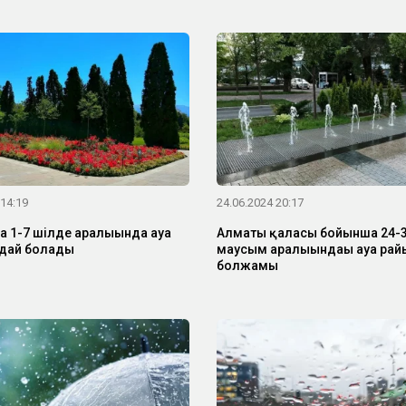
 14:19
24.06.2024 20:17
 1-7 шілде аралығында ауа
Алматы қаласы бойынша 24-
дай болады
маусым аралығындағы ауа рай
болжамы