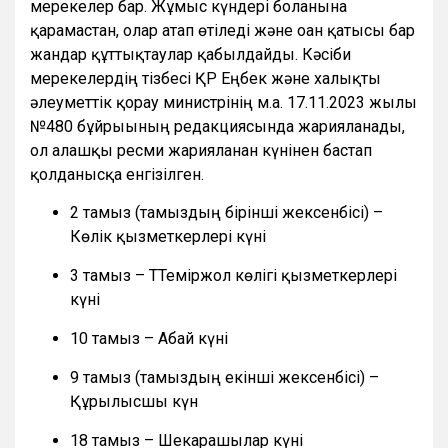
мерекелер бар. Жұмыс күндері болғанына
қарамастан, олар атап өтіледі және оған қатысы бар
жандар құттықтаулар қабылдайды. Кәсіби
мерекелердің тізбесі ҚР Еңбек және халықты
әлеуметтік қорғау министрінің м.а. 17.11.2023 жылғы
№480 бұйрығының редакциясында жарияланады,
ол алғашқы ресми жарияланған күнінен бастап
қолданысқа енгізілген.
2 тамыз (тамыздың бірінші жексенбісі) –
Көлік қызметкерлері күні
3 тамыз – ТТеміржол көлігі қызметкерлері
күні
10 тамыз – Абай күні
9 тамыз (тамыздың екінші жексенбісі) –
Құрылысшы күн
18 тамыз – Шекарашылар күні