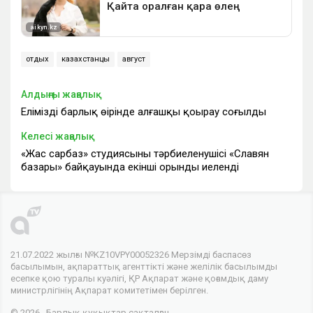
отдых
казахстанцы
август
Алдыңғы жаңалық
Еліміздің барлық өңірінде алғашқы қоңырау соғылды
Келесі жаңалық
«Жас сарбаз» студиясының тәрбиеленушісі «Славян
базары» байқауында екінші орынды иеленді
21.07.2022 жылғы №KZ10VPY00052326 Мерзімді баспасөз
басылымын, ақпараттық агенттікті және желілік басылымды
есепке қою туралы куәлігі, ҚР Ақпарат және қоғамдық даму
министрлігінің Ақпарат комитетімен берілген.
© 2026 . Барлық құқықтар сақталған