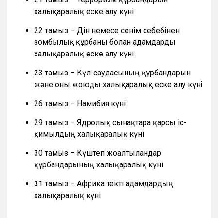
халықаралық еске алу күні
22 тамыз – Дін немесе сенім себебінен
зомбылық құрбаны болған адамдарды
халықаралық еске алу күні
23 тамыз – Күл-саудасының құрбандарын
және оны жоюды халықаралық еске алу күні
26 тамыз – Намибия күні
29 тамыз – Ядролық сынақтарға қарсы іс-
қимылдың халықаралық күні
30 тамыз – Күштеп жоғалтылғандар
құрбандарының халықаралық күні
31 тамыз – Африка текті адамдардың
халықаралық күні