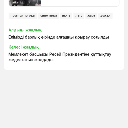
прогноз погоды
синоптики
июнь
лето
жара
дожди
Алдыңғы жаңалық
Еліміздің барлық өңірінде алғашқы қоңырау соғылды
Келесі жаңалық
Мемлекет басшысы Ресей Президентіне құттықтау
жеделхатын жолдады