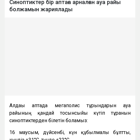
Синоптиктер бір аптаға арналған ауа райы
болжамын жариялады
Алдағы аптада мегаполис тұрғындарын ауа
райының қандай тосынсыйы күтіп тұрғанын
синоптиктерден білетін боламыз:
16 маусым, дүйсенбі, күн құбылмалы бұлтты,
күндіз +31°C, түнде +22°C.