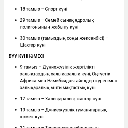
18 тамыз – Спорт күні
29 тамыз – Семей сынақ ядролық
полигонының жабылу күні
30 тамыз (тамыздың соңғы жексенбісі) –
Шахтер күні
БҰҰ КҮННӘМЕСІ
9 тамыз – Дүниежүзілік жергілікті
халықтардың халықаралық күні; Оңтүстік
Африка мен Намибиядағы әйелдер күресімен
халықаралық ынтымақтастық күні
12 тамыз – Халықаралық жастар күні
19 тамыз – Дүниежүзілік гуманитарлық
көмек күні
21 тамыз – Терроризм құрбандарын