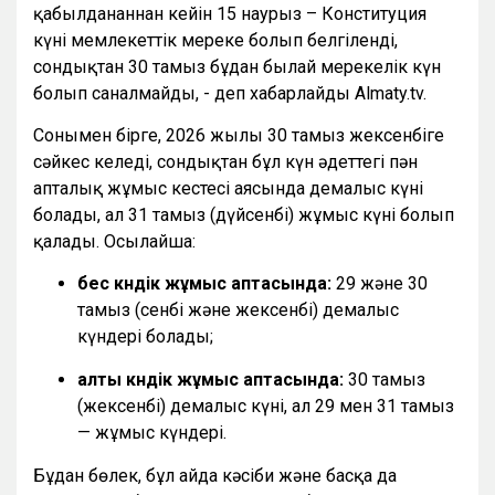
қабылданғаннан кейін 15 наурыз – Конституция
күні мемлекеттік мереке болып белгіленді,
сондықтан 30 тамыз бұдан былай мерекелік күн
болып саналмайды, - деп хабарлайды Almaty.tv.
Сонымен бірге, 2026 жылғы 30 тамыз жексенбіге
сәйкес келеді, сондықтан бұл күн әдеттегі пән
апталық жұмыс кестесі аясында демалыс күні
болады, ал 31 тамыз (дүйсенбі) жұмыс күні болып
қалады. Осылайша:
бес күндік жұмыс аптасында:
29 және 30
тамыз (сенбі және жексенбі) демалыс
күндері болады;
алты күндік жұмыс аптасында:
30 тамыз
(жексенбі) демалыс күні, ал 29 мен 31 тамыз
— жұмыс күндері.
Бұдан бөлек, бұл айда кәсіби және басқа да