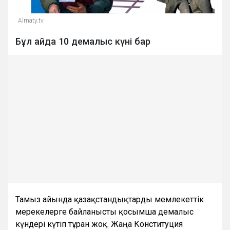
Almaty.tv
Бұл айда 10 демалыс күні бар
Тамыз айында қазақстандықтарды мемлекеттік
мерекелерге байланысты қосымша демалыс
күндері күтіп тұрған жоқ. Жаңа Конституция