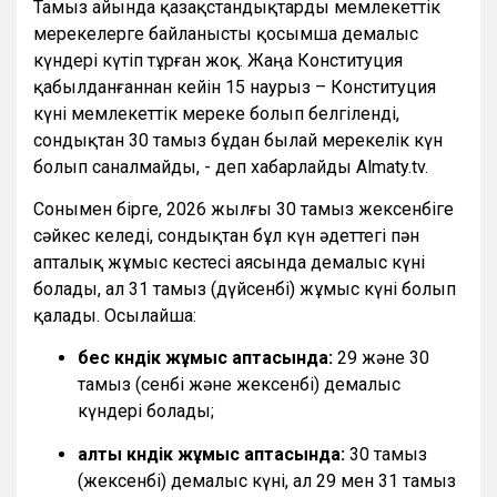
Тамыз айында қазақстандықтарды мемлекеттік
мерекелерге байланысты қосымша демалыс
күндері күтіп тұрған жоқ. Жаңа Конституция
қабылданғаннан кейін 15 наурыз – Конституция
күні мемлекеттік мереке болып белгіленді,
сондықтан 30 тамыз бұдан былай мерекелік күн
болып саналмайды, - деп хабарлайды Almaty.tv.
Сонымен бірге, 2026 жылғы 30 тамыз жексенбіге
сәйкес келеді, сондықтан бұл күн әдеттегі пән
апталық жұмыс кестесі аясында демалыс күні
болады, ал 31 тамыз (дүйсенбі) жұмыс күні болып
қалады. Осылайша:
бес күндік жұмыс аптасында:
29 және 30
тамыз (сенбі және жексенбі) демалыс
күндері болады;
алты күндік жұмыс аптасында:
30 тамыз
(жексенбі) демалыс күні, ал 29 мен 31 тамыз