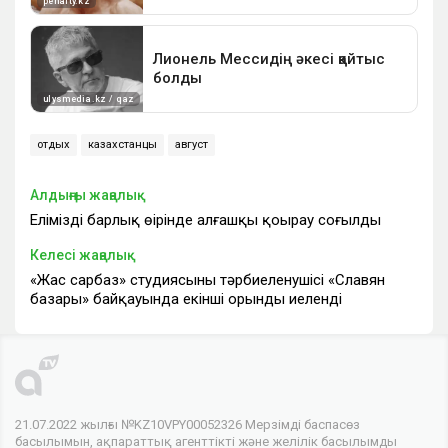
отдых
казахстанцы
август
Алдыңғы жаңалық
Еліміздің барлық өңірінде алғашқы қоңырау соғылды
Келесі жаңалық
«Жас сарбаз» студиясының тәрбиеленушісі «Славян
базары» байқауында екінші орынды иеленді
21.07.2022 жылғы №KZ10VPY00052326 Мерзімді баспасөз
басылымын, ақпараттық агенттікті және желілік басылымды