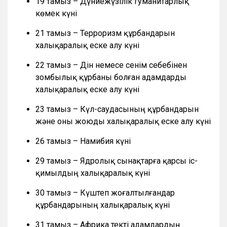
19 тамыз – Дүниежүзілік гуманитарлық
көмек күні
21 тамыз – Терроризм құрбандарын
халықаралық еске алу күні
22 тамыз – Дін немесе сенім себебінен
зомбылық құрбаны болған адамдарды
халықаралық еске алу күні
23 тамыз – Күл-саудасының құрбандарын
және оны жоюды халықаралық еске алу күні
26 тамыз – Намибия күні
29 тамыз – Ядролық сынақтарға қарсы іс-
қимылдың халықаралық күні
30 тамыз – Күштеп жоғалтылғандар
құрбандарының халықаралық күні
31 тамыз – Африка текті адамдардың