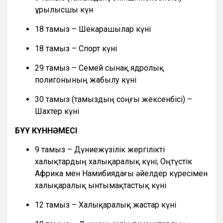
Құрылысшы күн
18 тамыз – Шекарашылар күні
18 тамыз – Спорт күні
29 тамыз – Семей сынақ ядролық
полигонының жабылу күні
30 тамыз (тамыздың соңғы жексенбісі) –
Шахтер күні
БҰҰ КҮННӘМЕСІ
9 тамыз – Дүниежүзілік жергілікті
халықтардың халықаралық күні; Оңтүстік
Африка мен Намибиядағы әйелдер күресімен
халықаралық ынтымақтастық күні
12 тамыз – Халықаралық жастар күні