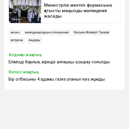
анонс
международные отношения
Касым-Жомарт Токаев
встречи
лидеры
Алдыңғы жаңалық
Еліміздің барлық өңірінде алғашқы қоңырау соғылды
Келесі жаңалық
Бір отбасының 4 адамы газға уланып көз жұмды