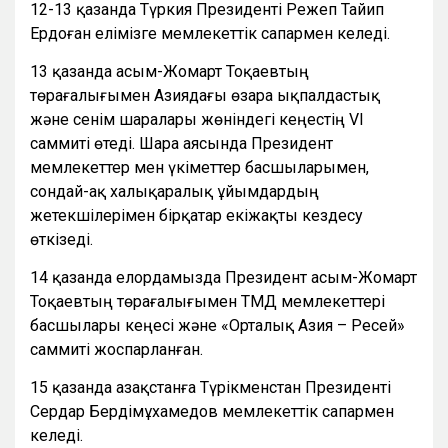
12-13 қазанда Түркия Президенті Режеп Тайип
Ердоған елімізге мемлекеттік сапармен келеді.
13 қазанда Қасым-Жомарт Тоқаевтың
төрағалығымен Азиядағы өзара ықпалдастық
және сенім шаралары жөніндегі кеңестің VI
саммиті өтеді. Шара аясында Президент
мемлекеттер мен үкіметтер басшыларымен,
сондай-ақ халықаралық ұйымдардың
жетекшілерімен бірқатар екіжақты кездесу
өткізеді.
14 қазанда елордамызда Президент Қасым-Жомарт
Тоқаевтың төрағалығымен ТМД мемлекеттері
басшылары кеңесі және «Орталық Азия – Ресей»
саммиті жоспарланған.
15 қазанда Қазақстанға Түрікменстан Президенті
Сердар Бердімұхамедов мемлекеттік сапармен
келеді.