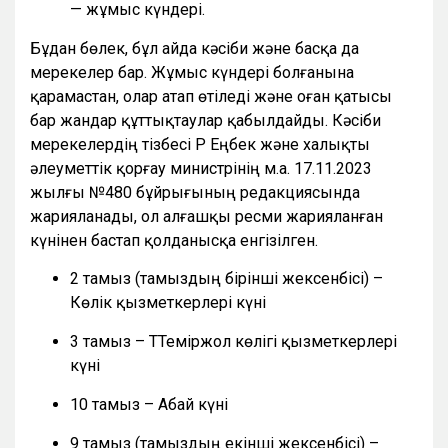
— жұмыс күндері.
Бұдан бөлек, бұл айда кәсіби және басқа да
мерекелер бар. Жұмыс күндері болғанына
қарамастан, олар атап өтіледі және оған қатысы
бар жандар құттықтаулар қабылдайды. Кәсіби
мерекелердің тізбесі ҚР Еңбек және халықты
әлеуметтік қорғау министрінің м.а. 17.11.2023
жылғы №480 бұйрығының редакциясында
жарияланады, ол алғашқы ресми жарияланған
күнінен бастап қолданысқа енгізілген.
2 тамыз (тамыздың бірінші жексенбісі) –
Көлік қызметкерлері күні
3 тамыз – ТТеміржол көлігі қызметкерлері
күні
10 тамыз – Абай күні
9 тамыз (тамыздың екінші жексенбісі) –