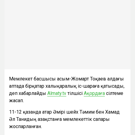
Мемлекет басшысы Қасым-Жомарт Тоқаев алдағы
аптада бірқатар халықаралық іс-шараға қатысады,
деп хабарлайды
Almaty.tv
тілшісі
Ақордаға
сілтеме
жасап.
11-12 қазанда Қатар Әмірі шейх Тәмим бен Хамад
Әл Танидың Қазақстанға мемлекеттік сапары
жоспарланған.