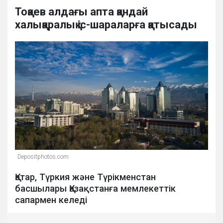
Тоқаев алдағы апта қандай
халықаралық іс-шараларға қатысады
Depositphotos.com
Қатар, Түркия және Түрікменстан
басшылары Қазақстанға мемлекеттік
сапармен келеді