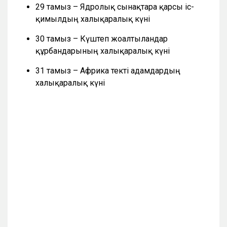
29 тамыз – Ядролық сынақтарға қарсы іс-
қимылдың халықаралық күні
30 тамыз – Күштеп жоғалтылғандар
құрбандарының халықаралық күні
31 тамыз – Африка текті адамдардың
халықаралық күні