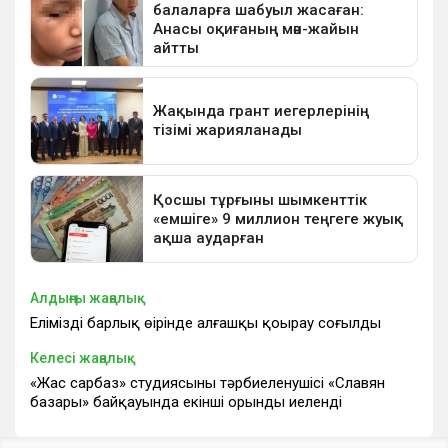
Алдыңғы жаңалық
Еліміздің барлық өңірінде алғашқы қоңырау соғылды
Келесі жаңалық
«Жас сарбаз» студиясының тәрбиеленушісі «Славян
базары» байқауында екінші орынды иеленді