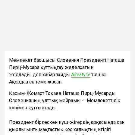
Мемлекет басшысы Словения Президенті Наташа
Пирц-Мусарға құттықтау жеделхатын
жолдады, деп хабарлайды
Аlmaty.tv
тілшісі
Ақордаға сілтеме жасап.
Қасым-Жомарт Тоқаев Наташа Пирц-Мусарды
Словенияның ұлттық мейрамы — Мемлекеттілік
күнімен құттықтады.
Президент бірлескен күш-жігердің арқасында сан
қырлы ынтымақтастық қос халықтың игілігі