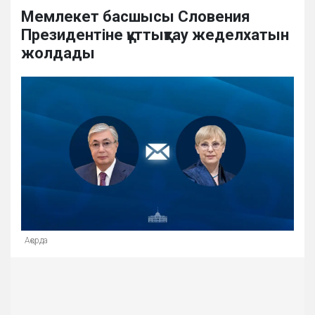
Мемлекет басшысы Словения
Президентіне құттықтау жеделхатын
жолдады
Ақорда