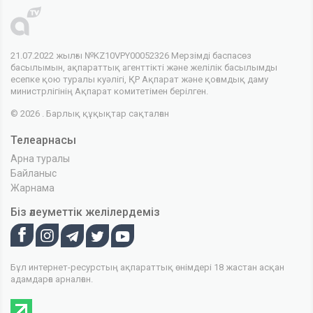
21.07.2022 жылғы №KZ10VPY00052326 Мерзімді баспасөз
басылымын, ақпараттық агенттікті және желілік басылымды
есепке қою туралы куәлігі, ҚР Ақпарат және қоғамдық даму
министрлігінің Ақпарат комитетімен берілген.
© 2026 . Барлық құқықтар сақталған
Телеарнасы
Арна туралы
Байланыс
Жарнама
Біз әлеуметтік желілердеміз
Бұл интернет-ресурстың ақпараттық өнімдері 18 жастан асқан
адамдарға арналған.