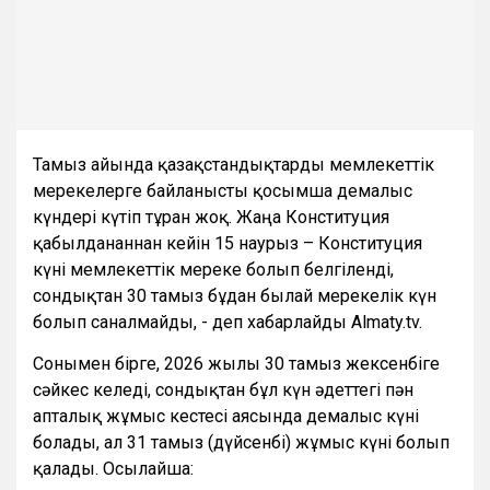
Тамыз айында қазақстандықтарды мемлекеттік
мерекелерге байланысты қосымша демалыс
күндері күтіп тұрған жоқ. Жаңа Конституция
қабылданғаннан кейін 15 наурыз – Конституция
күні мемлекеттік мереке болып белгіленді,
сондықтан 30 тамыз бұдан былай мерекелік күн
болып саналмайды, - деп хабарлайды Almaty.tv.
Сонымен бірге, 2026 жылғы 30 тамыз жексенбіге
сәйкес келеді, сондықтан бұл күн әдеттегі пән
апталық жұмыс кестесі аясында демалыс күні
болады, ал 31 тамыз (дүйсенбі) жұмыс күні болып
қалады. Осылайша: