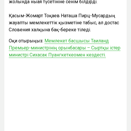
жолында нығая түсетініне сенім білдірді.
Қасым-Жомарт Тоқаев Наташа Пирц-Мусардың
жауапты мемлекеттік қызметіне табыс, ал достас
Словения халқына бақ-береке тіледі.
Оқи отырыңыз:
Мемлекет басшысы Таиланд
Премьер-министрінің орынбасары – Сыртқы істер
министрі Сихасак Пуангкеткеомен кездесті.