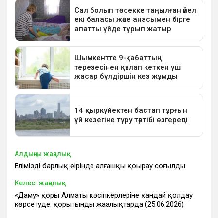
Алдыңғы жаңалық
Еліміздің барлық өңірінде алғашқы қоңырау соғылды
Келесі жаңалық
«Даму» қоры Алматы кәсіпкерлеріне қандай қолдау
көрсетуде: қорытынды жаңалықтарда (25.06.2026)