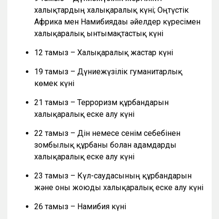
халықтардың халықаралық күні; Оңтүстік
Африка мен Намибиядағы әйелдер күресімен
халықаралық ынтымақтастық күні
12 тамыз – Халықаралық жастар күні
19 тамыз – Дүниежүзілік гуманитарлық
көмек күні
21 тамыз – Терроризм құрбандарын
халықаралық еске алу күні
22 тамыз – Дін немесе сенім себебінен
зомбылық құрбаны болған адамдарды
халықаралық еске алу күні
23 тамыз – Күл-саудасының құрбандарын
және оны жоюды халықаралық еске алу күні
26 тамыз – Намибия күні