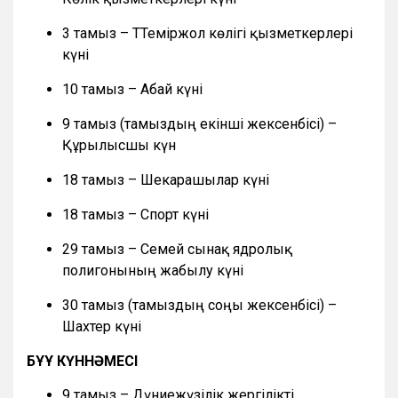
3 тамыз – ТТеміржол көлігі қызметкерлері
күні
10 тамыз – Абай күні
9 тамыз (тамыздың екінші жексенбісі) –
Құрылысшы күн
18 тамыз – Шекарашылар күні
18 тамыз – Спорт күні
29 тамыз – Семей сынақ ядролық
полигонының жабылу күні
30 тамыз (тамыздың соңғы жексенбісі) –
Шахтер күні
БҰҰ КҮННӘМЕСІ
9 тамыз – Дүниежүзілік жергілікті