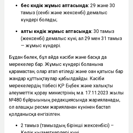
бес күндік жұмыс аптасында:
29 және 30
тамыз (сенбі және жексенбі) демалыс
күндері болады;
алты күндік жұмыс аптасында:
30 тамыз
(жексенбі) демалыс күні, ал 29 мен 31 тамыз
— жұмыс күндері.
Бұдан бөлек, бұл айда кәсіби және басқа да
мерекелер бар. Жұмыс күндері болғанына
қарамастан, олар атап өтіледі және оған қатысы бар
жандар құттықтаулар қабылдайды. Кәсіби
мерекелердің тізбесі ҚР Еңбек және халықты
әлеуметтік қорғау министрінің м.а. 17.11.2023 жылғы
№480 бұйрығының редакциясында жарияланады,
ол алғашқы ресми жарияланған күнінен бастап
қолданысқа енгізілген.
2 тамыз (тамыздың бірінші жексенбісі) –
Көлік қызметкерлері күні