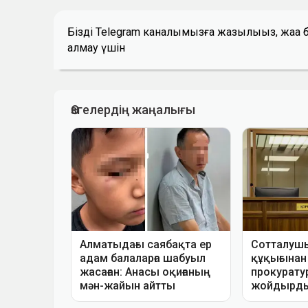
Біздің Telegram каналымызға жазылыңыз, жаң
алмау үшін