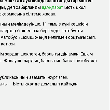
 Чок-Тал ауылында қазақстандықтар мінген
ды,
деп хабарлайды
ҚазАқпарат
Ыстықкөл
асқармасына сілтеме жасап.
ының мәлімдеуінше, 11 тамыз күні кешкісін
ктердің бірінен оза бергенде, автобусты
. Автобус «Lexus» жеңіл көлігімен соқтығысып,
кеткен.
м зардап шекпеген, барлығы дін аман. Ешкім
ген. Жолаушылардың барлығын басқа автобусқа
публикасының азаматы жүргізген.
ғы – Ыстықкөлде демалып қайтқан