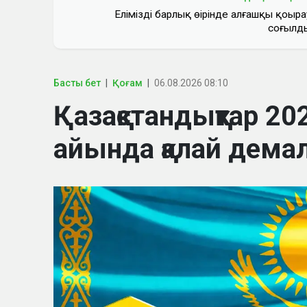
Еліміздің барлық өңірінде алғашқы қоңыра
соғылд
Басты бет
Қоғам
06.08.2026 08:10
Қазақстандықтар 
айында қалай дем