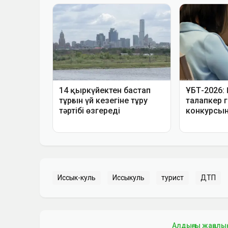
Иссык-куль
Иссыкуль
турист
ДТП
Алдыңғы жаңалы