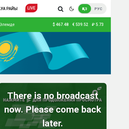
LIVE
АУА РАЙЫ
ҚАЗ
РУС
Әлемде
$
467.48
€
539.52
₽
5.73