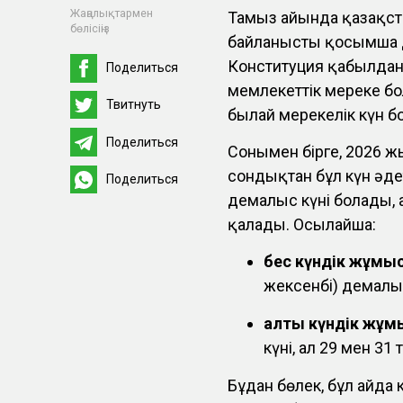
Жаңалықтармен
Тамыз айында қазақст
бөлісіңіз
байланысты қосымша д
Конституция қабылданғ
Поделиться
мемлекеттік мереке бо
Твитнуть
былай мерекелік күн б
Поделиться
Сонымен бірге, 2026 ж
сондықтан бұл күн әде
Поделиться
демалыс күні болады, 
қалады. Осылайша:
бес күндік жұмы
жексенбі) демалы
алты күндік жұм
күні, ал 29 мен 3
Бұдан бөлек, бұл айда