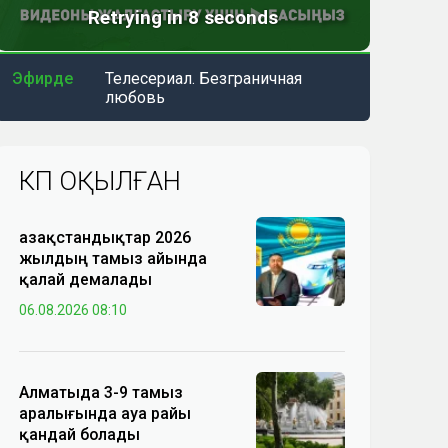
Эфирде
Телесериал. Безграничная
любовь
КӨП ОҚЫЛҒАН
Қазақстандықтар 2026
жылдың тамыз айында
қалай демалады
06.08.2026 08:10
Алматыда 3-9 тамыз
аралығында ауа райы
қандай болады