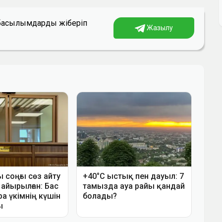
а басылымдарды жіберіп
Жазылу