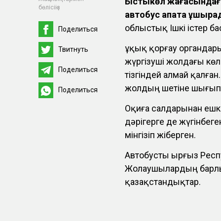
Ыстықкөл жағасындағы
бөлісіңіз
автобус апатқа ұшыра
облыстық Ішкі істер б
Поделиться
Құқық қорғау органдар
Твитнуть
жүргізуші жолдағы көлі
Поделиться
тізгіндей алмай қалған
жолдың шетіне шығып 
Поделиться
Оқиға салдарынан ешкі
дәрігерге де жүгінбе
мінгізіп жіберген.
Автобусты Қырғыз Рес
Жолаушылардың барлы
қазақстандықтар.