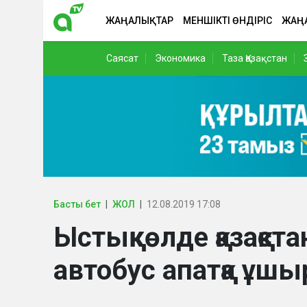
ЖАҢАЛЫҚТАР
МЕНШІКТІ ӨНДІРІС
ЖАҢ
Саясат
Экономика
Таза Қазақстан
Басты бет
ЖОЛ
12.08.2019 17:08
Ыстықкөлде қазақста
автобус апатқа ұш