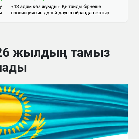
у
«43 адам көз жұмды»: Қытайдың бірнеше
ы
провинциясын дүлей дауыл ойрандап жатыр
2026 жылдың тамыз
алады