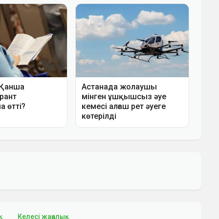
қ
Келесі жаңалық