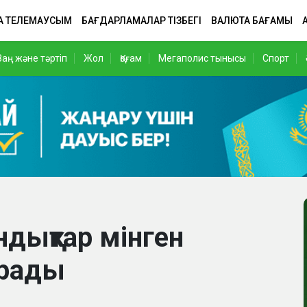
А ТЕЛЕМАУСЫМ
БАҒДАРЛАМАЛАР ТІЗБЕГІ
ВАЛЮТА БАҒАМЫ
Заң және тәртіп
Жол
Қоғам
Мегаполис тынысы
Спорт
ндықтар мінген
ырады