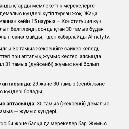
андықтарды мемлекеттік мерекелерге
емалыс күндері күтіп тұрған жоқ. Жаңа
аннан кейін 15 наурыз – Конституция күні
лып белгіленді, сондықтан 30 тамыз бұдан
олып саналмайды, - деп хабарлайды Almaty.tv.
ылғы 30 тамыз жексенбіге сәйкес келеді,
ттегі пән апталық жұмыс кестесі аясында
ал 31 тамыз (дүйсенбі) жұмыс күні болып
с аптасында:
29 және 30 тамыз (сенбі және
с күндері болады;
ыс аптасында:
30 тамыз (жексенбі) демалыс
1 тамыз — жұмыс күндері.
 кәсіби және басқа да мерекелер бар. Жұмыс