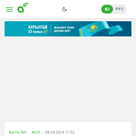
ҚАЗ
РУС
Басты бет
ЖОЛ
08.04.2024 17:52