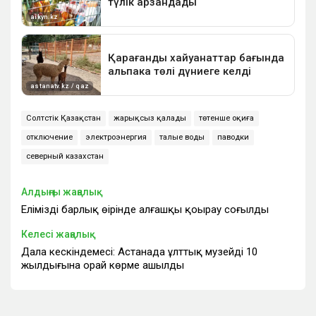
Солтүстік Қазақстан
жарықсыз қалады
төтенше оқиға
отключение
электроэнергия
талые воды
паводки
северный казахстан
Алдыңғы жаңалық
Еліміздің барлық өңірінде алғашқы қоңырау соғылды
Келесі жаңалық
Дала кескіндемесі: Астанада ұлттық музейдің 10
жылдығына орай көрме ашылды