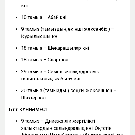
күні
10 тамыз – Абай күні
9 тамыз (тамыздың екінші жексенбісі) –
Құрылысшы күн
18 тамыз – Шекарашылар күні
18 тамыз – Спорт күні
29 тамыз – Семей сынақ ядролық
полигонының жабылу күні
30 тамыз (тамыздың соңғы жексенбісі) –
Шахтер күні
БҰҰ КҮННӘМЕСІ
9 тамыз – Дүниежүзілік жергілікті
халықтардың халықаралық күні; Оңтүстік