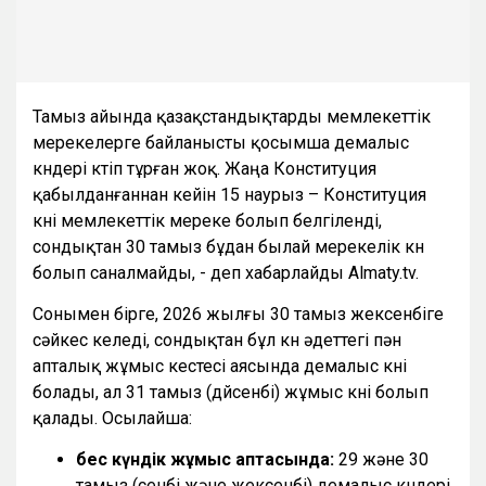
Тамыз айында қазақстандықтарды мемлекеттік
мерекелерге байланысты қосымша демалыс
күндері күтіп тұрған жоқ. Жаңа Конституция
қабылданғаннан кейін 15 наурыз – Конституция
күні мемлекеттік мереке болып белгіленді,
сондықтан 30 тамыз бұдан былай мерекелік күн
болып саналмайды, - деп хабарлайды Almaty.tv.
Сонымен бірге, 2026 жылғы 30 тамыз жексенбіге
сәйкес келеді, сондықтан бұл күн әдеттегі пән
апталық жұмыс кестесі аясында демалыс күні
болады, ал 31 тамыз (дүйсенбі) жұмыс күні болып
қалады. Осылайша:
бес күндік жұмыс аптасында:
29 және 30
тамыз (сенбі және жексенбі) демалыс күндері