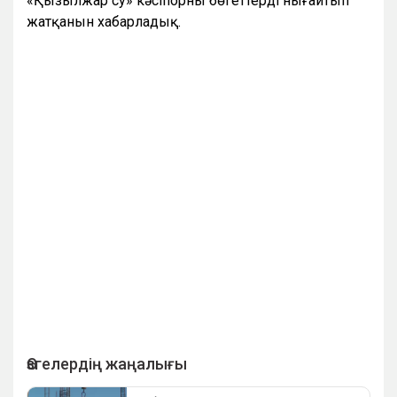
«Қызылжар су» кәсіпорны бөгеттерді нығайтып
жатқанын хабарладық.