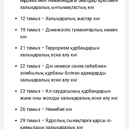
Африка мен Намибиядағы әйелдер күресімен
халықаралық ынтымақтастық күні
12 тамыз – Халықаралық жастар күні
19 тамыз – Дүниежүзілік гуманитарлық көмек
күні
21 тамыз – Терроризм құрбандарын
халықаралық еске алу күні
22 тамыз – Дін немесе сенім себебінен
зомбылық құрбаны болған адамдарды
халықаралық еске алу күні
23 тамыз – Күл-саудасының құрбандарын
және оны жоюды халықаралық еске алу күні
26 тамыз – Намибия күні
29 тамыз – Ядролық сынақтарға қарсы іс-
қимылдың халықаралық күні