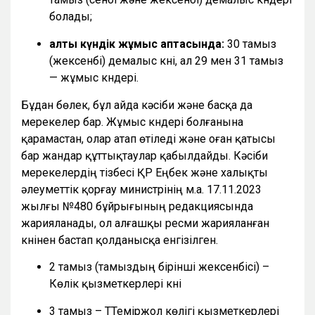
болады;
алты күндік жұмыс аптасында:
30 тамыз
(жексенбі) демалыс күні, ал 29 мен 31 тамыз
— жұмыс күндері.
Бұдан бөлек, бұл айда кәсіби және басқа да
мерекелер бар. Жұмыс күндері болғанына
қарамастан, олар атап өтіледі және оған қатысы
бар жандар құттықтаулар қабылдайды. Кәсіби
мерекелердің тізбесі ҚР Еңбек және халықты
әлеуметтік қорғау министрінің м.а. 17.11.2023
жылғы №480 бұйрығының редакциясында
жарияланады, ол алғашқы ресми жарияланған
күнінен бастап қолданысқа енгізілген.
2 тамыз (тамыздың бірінші жексенбісі) –
Көлік қызметкерлері күні
3 тамыз – ТТеміржол көлігі қызметкерлері