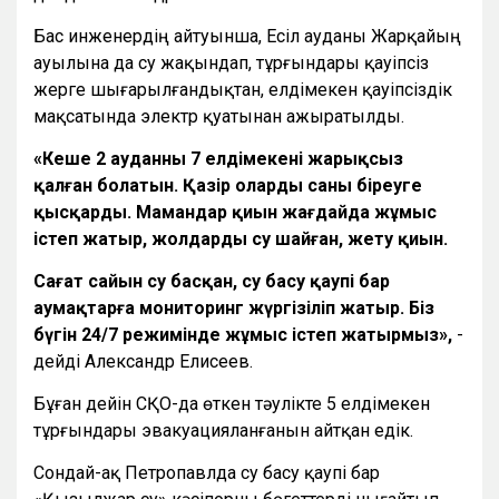
Бас инженердің айтуынша, Есіл ауданы Жарқайың
ауылына да су жақындап, тұрғындары қауіпсіз
жерге шығарылғандықтан, елдімекен қауіпсіздік
мақсатында электр қуатынан ажыратылды.
«Кеше 2 ауданның 7 елдімекені жарықсыз
қалған болатын. Қазір олардың саны біреуге
қысқарды.
Мамандар қиын жағдайда жұмыс
істеп жатыр, жолдарды су шайған, жету қиын.
Сағат сайын су басқан, су басу қаупі бар
аумақтарға мониторинг жүргізіліп жатыр. Біз
бүгін 24/7 режимінде жұмыс істеп жатырмыз»,
-
дейді Александр Елисеев.
Бұған дейін СҚО-да өткен тәулікте 5 елдімекен
тұрғындары эвакуацияланғанын айтқан едік.
Сондай-ақ Петропавлда су басу қаупі бар