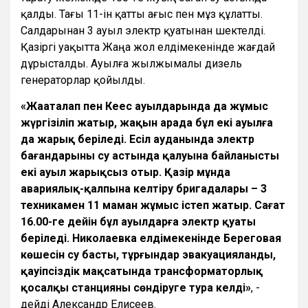
қалды. Тағы 11-ін қатты ағыс пен мұз құлатты.
Салдарынан 3 ауыл электр қуатынан шектелді.
Қазіргі уақытта Жаңа жол елдімекенінде жағдай
дұрысталды. Ауылға жылжымалы дизель
генераторлар қойылды.
«Жаңаталап пен Кеңес ауылдарында да жұмыс
жүргізіліп жатыр, жақын арада бұл екі ауылға
да жарық беріледі.
Есіл ауданында электр
бағандарының су астында қалуына байланысты
екі ауыл жарықсыз отыр. Қазір мұнда
авариялық-қалпына келтіру бригадалары – 3
техникамен 11 маман жұмыс істеп жатыр. Сағат
16.00-ге дейін бұл ауылдарға электр қуаты
беріледі. Н
иколаевка елдімекенінде Береговая
көшесін су басты, тұрғындар эвакуацияланды,
қауіпсіздік мақсатында трансформаторлық
қосалқы станцияны сөндіруге тура келді»
, -
дейді Александр Елисеев.