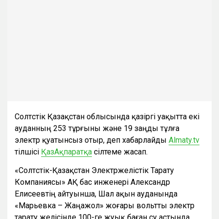
Солтүстік Қазақстан облысында қазіргі уақытта екі
ауданның 253 тұрғыны және 19 заңды тұлға
электр қуатынсыз отыр, деп хабарлайды
Almaty.tv
тілшісі
ҚазАқпаратқа
сілтеме жасап.
«Солтүстік-Қазақстан Электржелістік Тарату
Компаниясы» АҚ бас инженері Александр
Елисеевтің айтуынша, Шал ақын ауданында
«Марьевка – Жаңажол» жоғары вольтты электр
тарату желісінде 100-ге жуық баған су астында