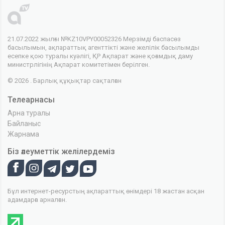
21.07.2022 жылғы №KZ10VPY00052326 Мерзімді баспасөз
басылымын, ақпараттық агенттікті және желілік басылымды
есепке қою туралы куәлігі, ҚР Ақпарат және қоғамдық даму
министрлігінің Ақпарат комитетімен берілген.
© 2026 . Барлық құқықтар сақталған
Телеарнасы
Арна туралы
Байланыс
Жарнама
Біз әлеуметтік желілердеміз
Бұл интернет-ресурстың ақпараттық өнімдері 18 жастан асқан
адамдарға арналған.