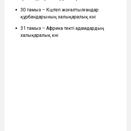
30 тамыз – Күштеп жоғалтылғандар
құрбандарының халықаралық күні
31 тамыз – Африка текті адамдардың
халықаралық күні