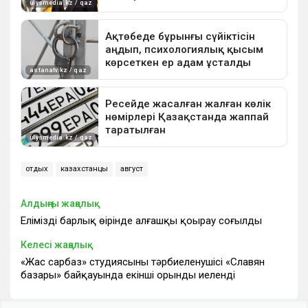
отдых
казахстанцы
август
Алдыңғы жаңалық
Еліміздің барлық өңірінде алғашқы қоңырау соғылды
Келесі жаңалық
«Жас сарбаз» студиясының тәрбиеленушісі «Славян
базары» байқауында екінші орынды иеленді