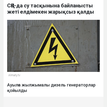
СҚО-да су тасқынына байланысты
жеті елдімекен жарықсыз қалды
Almaty.tv
Ауылға жылжымалы дизель генераторлар
қойылды