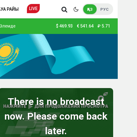
LIVE
АУА РАЙЫ
ҚАЗ
РУС
Әлемде
$
469.93
€
541.64
₽
5.71