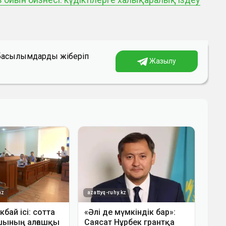
а басылымдарды жіберіп
Жазылу