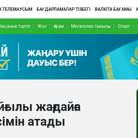
А ТЕЛЕМАУСЫМ
БАҒДАРЛАМАЛАР ТІЗБЕГІ
ВАЛЮТА БАҒАМЫ
Заң және тәртіп
Жол
Қоғам
Мегаполис тынысы
Спорт
ғылы жағдайға
імін атады