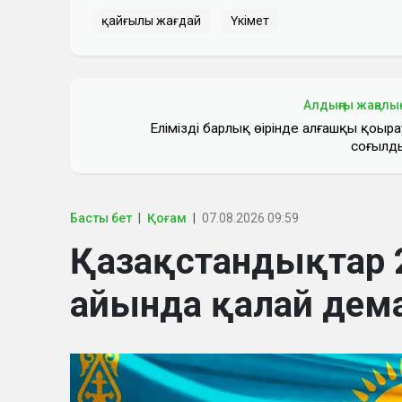
қайғылы жағдай
Үкімет
Алдыңғы жаңалы
Еліміздің барлық өңірінде алғашқы қоңыра
соғылд
Басты бет
Қоғам
07.08.2026 09:59
Қазақстандықтар
айында қалай дем