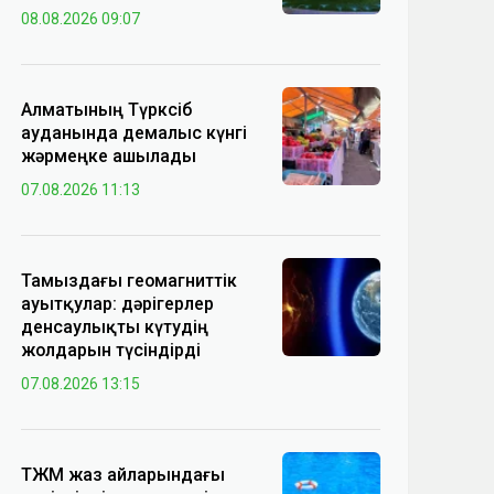
08.08.2026 09:07
Алматының Түрксіб
ауданында демалыс күнгі
жәрмеңке ашылады
07.08.2026 11:13
Тамыздағы геомагниттік
ауытқулар: дәрігерлер
денсаулықты күтудің
жолдарын түсіндірді
07.08.2026 13:15
ТЖМ жаз айларындағы