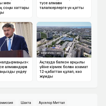
омиссия
Шахта
Арселор Миттал