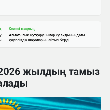
қ
Келесі жаңалық
у
Алматылық құтқарушылар су айдынындағы
ы
қауіпсіздік шараларын айтып берді
 2026 жылдың тамыз
алады