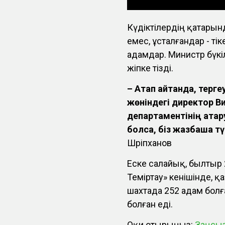
Күдіктілердің қатарын
емес, ұсталғандар - т
адамдар. Министр бүкіл
жіпке тізді.
– Атап айтқанда, терг
жөніндегі директор В
департаментінің атқар
болса, біз жазбаша т
Шәріпханов
Еске салайық, былтыр 
Теміртау» кенішінде, 
шахтада 252 адам болға
болған еді.
Оқи отырыңыз:
Заңсыз 