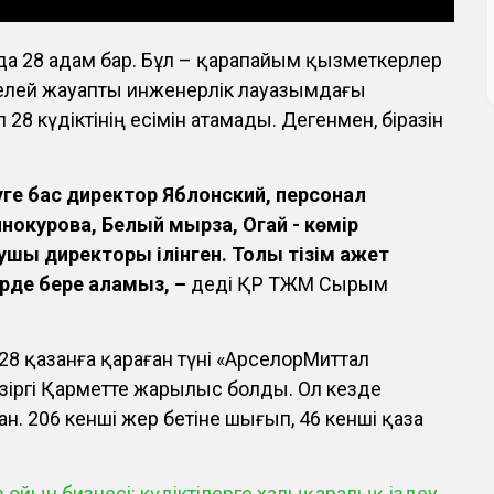
да 28 адам бар. Бұл – қарапайым қызметкерлер
ікелей жауапты инженерлік лауазымдағы
 28 күдіктінің есімін атамады. Дегенмен, біразін
еуге бас директор Яблонский, персонал
инокурова, Белый мырза, Огай - көмір
ушы директоры ілінген. Толық тізім қажет
үрде бере аламыз, –
деді ҚР ТЖМ Сырым
28 қазанға қараған түні «АрселорМиттал
қазіргі Қарметте жарылыс болды. Ол кезде
н. 206 кенші жер бетіне шығып, 46 кенші қаза
ойын бизнесі: күдіктілерге халықаралық іздеу