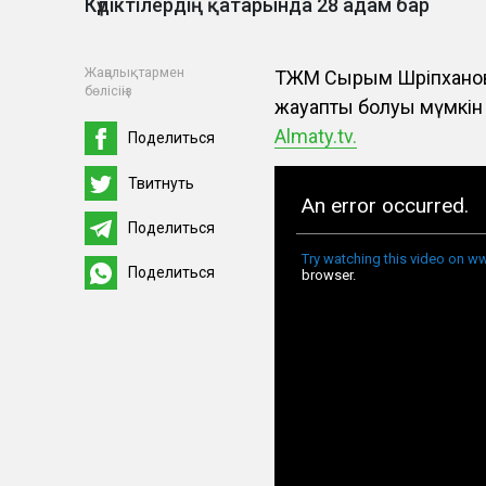
Күдіктілердің қатарында 28 адам бар
Жаңалықтармен
ТЖМ Сырым Шәріпхано
бөлісіңіз
жауапты болуы мүмкін 
Almaty.tv.
Поделиться
Твитнуть
Поделиться
Поделиться