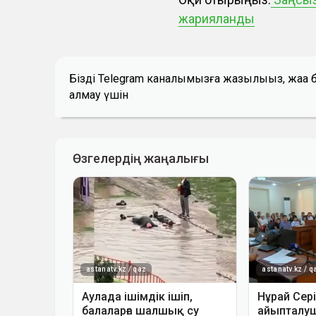
жарияланды
Біздің Telegram каналымызға жазылыңыз, жаң
алмау үшін