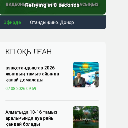
Эфирде
Отандық кино. Донор
КӨП ОҚЫЛҒАН
Қазақстандықтар 2026
жылдың тамыз айында
қалай демалады
07.08.2026 09:59
Алматыда 10-16 тамыз
аралығында ауа райы
қандай болады