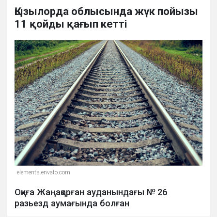
Қызылорда облысында жүк пойызы
11 қойды қағып кетті
elements.envato.com
Оқиға Жаңақорған ауданындағы № 26
разьезд аумағында болған