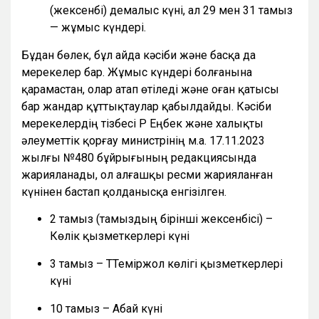
(жексенбі) демалыс күні, ал 29 мен 31 тамыз
— жұмыс күндері.
Бұдан бөлек, бұл айда кәсіби және басқа да
мерекелер бар. Жұмыс күндері болғанына
қарамастан, олар атап өтіледі және оған қатысы
бар жандар құттықтаулар қабылдайды. Кәсіби
мерекелердің тізбесі ҚР Еңбек және халықты
әлеуметтік қорғау министрінің м.а. 17.11.2023
жылғы №480 бұйрығының редакциясында
жарияланады, ол алғашқы ресми жарияланған
күнінен бастап қолданысқа енгізілген.
2 тамыз (тамыздың бірінші жексенбісі) –
Көлік қызметкерлері күні
3 тамыз – ТТеміржол көлігі қызметкерлері
күні
10 тамыз – Абай күні