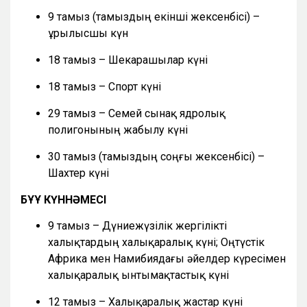
9 тамыз (тамыздың екінші жексенбісі) –
Құрылысшы күн
18 тамыз – Шекарашылар күні
18 тамыз – Спорт күні
29 тамыз – Семей сынақ ядролық
полигонының жабылу күні
30 тамыз (тамыздың соңғы жексенбісі) –
Шахтер күні
БҰҰ КҮННӘМЕСІ
9 тамыз – Дүниежүзілік жергілікті
халықтардың халықаралық күні; Оңтүстік
Африка мен Намибиядағы әйелдер күресімен
халықаралық ынтымақтастық күні
12 тамыз – Халықаралық жастар күні