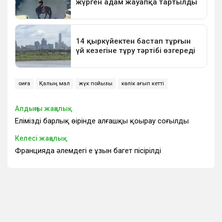
оқиға
Қалың мал
жүк пойызы
көлік қағып кетті
Алдыңғы жаңалық
Еліміздің барлық өңірінде алғашқы қоңырау соғылды
Келесі жаңалық
Францияда әлемдегі ең ұзын багет пісірілді