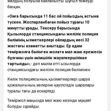
малдың болуына байланысты шұғыл тежеуді
басқан.
«Оқиға барысында 11 бас қой пойыздың астына
түскен. Жоспарланбаған пойыз тұрағы 10
минутты құрады. Тексеру барысында
Қызылорда станциясындағы желілік полиция
бөлімінің қызметкерлері қойлардың иесі 32
жастағы азаматты анықтады. Ер адам
теміржолға бөлінген жолақта мал жаю ережесін
бұзғаны үшін әкімшілік жауапкершілікке
тартылды»
,- деп мәлім етті Қызылорда
станциясындағы желілік полиция бөлімінен.
Көлік полициясының қызметкерлері шаруа
қожалығының иелеріне қауіпсіздік шаралары
туралы тағы да ескертеді.
Теміржол маңында мал жаю кезінде мұқият
болуды сұрайды.