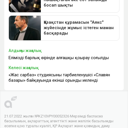
Алдыңғы жаңалық
Еліміздің барлық өңірінде алғашқы қоңырау соғылды
Келесі жаңалық
«Жас сарбаз» студиясының тәрбиеленушісі «Славян
базары» байқауында екінші орынды иеленді
21.07.2022 жылғы №KZ10VPY00052326 Мерзімді баспасөз
басылымын, ақпараттық агенттікті және желілік басылымды
есепке қою туралы куәлігі, ҚР Ақпарат және қоғамдық даму