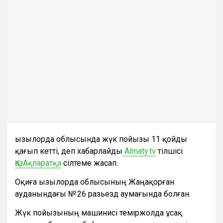
Қызылорда облысында жүк пойызы 11 қойды
қағып кетті, деп хабарлайды
Almaty.tv
тілшісі
ҚазАқпаратқа
сілтеме жасап.
Оқиға Қызылорда облысының Жаңақорған
ауданындағы № 26 разьезд аумағында болған.
Жүк пойызының машинисі теміржолда ұсақ