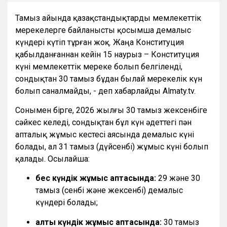
Тамыз айында қазақстандықтарды мемлекеттік
мерекелерге байланысты қосымша демалыс
күндері күтіп тұрған жоқ. Жаңа Конституция
қабылданғаннан кейін 15 наурыз – Конституция
күні мемлекеттік мереке болып белгіленді,
сондықтан 30 тамыз бұдан былай мерекелік күн
болып саналмайды, - деп хабарлайды Almaty.tv.
Сонымен бірге, 2026 жылғы 30 тамыз жексенбіге
сәйкес келеді, сондықтан бұл күн әдеттегі пән
апталық жұмыс кестесі аясында демалыс күні
болады, ал 31 тамыз (дүйсенбі) жұмыс күні болып
қалады. Осылайша:
бес күндік жұмыс аптасында:
29 және 30
тамыз (сенбі және жексенбі) демалыс
күндері болады;
алты күндік жұмыс аптасында:
30 тамыз