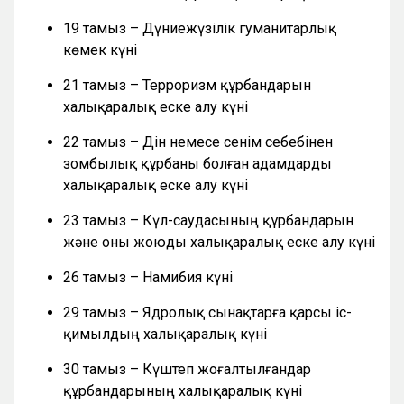
19 тамыз – Дүниежүзілік гуманитарлық
көмек күні
21 тамыз – Терроризм құрбандарын
халықаралық еске алу күні
22 тамыз – Дін немесе сенім себебінен
зомбылық құрбаны болған адамдарды
халықаралық еске алу күні
23 тамыз – Күл-саудасының құрбандарын
және оны жоюды халықаралық еске алу күні
26 тамыз – Намибия күні
29 тамыз – Ядролық сынақтарға қарсы іс-
қимылдың халықаралық күні
30 тамыз – Күштеп жоғалтылғандар
құрбандарының халықаралық күні