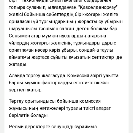
бірі – техногендік сипаттағы апат салдарынан
топырақ суланып, ылғалданған. "Қазселденқорғау"
желісі бойынша себептердің бірі-жоғары желіге
орналасқан үй тұрғындарының жерасты су құбырын
шаруашылық тәсілмен салған деген болжам бар.
Сонымен қатар мүмкін нұсқалардың қатарына
үйлердің жоғарғы желісінің тұрғындары дұрыс
орнатпаған нөсер кәріз құбыры, сондай-ақ таулы
аймақтағы жартасқа сұйықтық ағызатын септиктер де
жатады.
Алайда тергеу жалғасуда. Комиссия қазіргі уақытта
барлық мүмкін факторларды егжей-тегжейлі
зерттеп жатыр.
Тергеу қорытындысы бойынша комиссия
жұмысының нәтижелері туралы тиісті ақпарат
берілетін болады.
Ресми деректерге сенуіңізді сұраймыз.