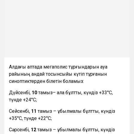
Алдағы аптада мегаполис тұрғындарын ауа
райының қандай тосынсыйы күтіп тұрғанын
синоптиктерден білетін боламыз:
Дүйсенбі,
10
тамыз– ала бұлтты, күндіз +33°С,
түнде +24°С;
Сейсенбі,
11
тамыз – құбылмалы бұлтты, күндіз
+35°С, түнде +22°С;
Сәрсенбі,
12
тамыз – құбылмалы бұлтты, күндіз