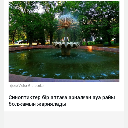
фото Victor Glutsenko
Синоптиктер бір аптаға арналған ауа райы
болжамын жариялады