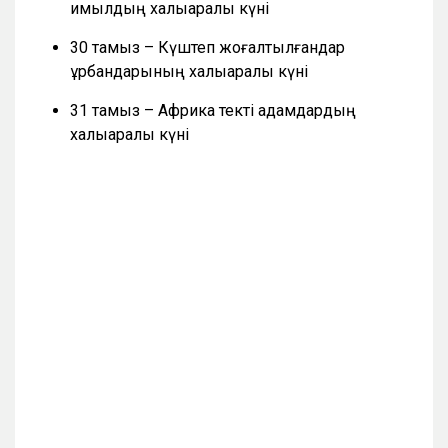
қимылдың халықаралық күні
30 тамыз – Күштеп жоғалтылғандар
құрбандарының халықаралық күні
31 тамыз – Африка текті адамдардың
халықаралық күні