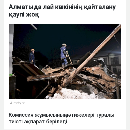
Алматыда лай көшкінінің қайталану
қаупі жоқ
Almaty.tv
Комиссия жұмысының нәтижелері туралы
тиісті ақпарат беріледі