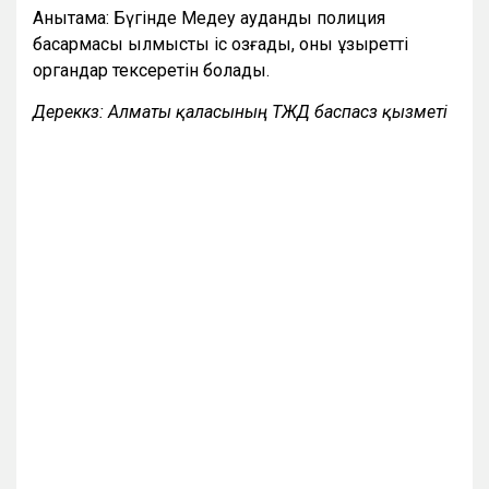
Анықтама: Бүгінде Медеу аудандық полиция
басқармасы қылмыстық іс қозғады, оны құзыретті
органдар тексеретін болады.
Дереккөз: Алматы қаласының ТЖД баспасөз қызметі