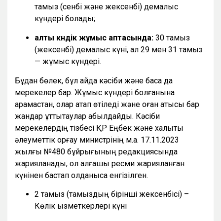
тамыз (сенбі және жексенбі) демалыс
күндері болады;
алты күндік жұмыс аптасында:
30 тамыз
(жексенбі) демалыс күні, ал 29 мен 31 тамыз
— жұмыс күндері.
Бұдан бөлек, бұл айда кәсіби және басқа да
мерекелер бар. Жұмыс күндері болғанына
қарамастан, олар атап өтіледі және оған қатысы бар
жандар құттықтаулар қабылдайды. Кәсіби
мерекелердің тізбесі ҚР Еңбек және халықты
әлеуметтік қорғау министрінің м.а. 17.11.2023
жылғы №480 бұйрығының редакциясында
жарияланады, ол алғашқы ресми жарияланған
күнінен бастап қолданысқа енгізілген.
2 тамыз (тамыздың бірінші жексенбісі) –
Көлік қызметкерлері күні