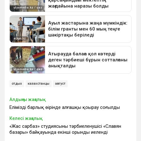
отдых
казахстанцы
август
Алдыңғы жаңалық
Еліміздің барлық өңірінде алғашқы қоңырау соғылды
Келесі жаңалық
«Жас сарбаз» студиясының тәрбиеленушісі «Славян
базары» байқауында екінші орынды иеленді