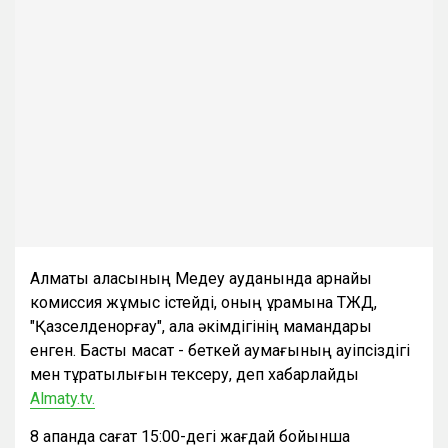
Алматы қаласының Медеу ауданында арнайы
комиссия жұмыс істейді, оның құрамына ТЖД,
"Қазселденқорғау", қала әкімдігінің мамандары
енген. Басты мақсат - беткей аумағының қауіпсіздігі
мен тұрақтылығын тексеру, деп хабарлайды
Almaty.tv.
8 ақпанда сағат 15:00-дегі жағдай бойынша