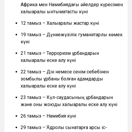
Африка мен Намибиядағы әйелдер күресімен
халықаралық ынтымақтастық күні
12 тамыз – Халықаралық жастар күні
19 тамыз – Дүниежүзілік гуманитарлық көмек
күні
21 тамыз – Терроризм құрбандарын
халықаралық еске алу күні
22 тамыз – Дін немесе сенім себебінен
зомбылық құрбаны болған адамдарды
халықаралық еске алу күні
23 тамыз – Күл-саудасының құрбандарын
және оны жоюды халықаралық еске алу күні
26 тамыз – Намибия күні
29 тамыз – Ядролық сынақтарға қарсы іс-