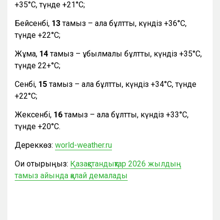
+35°С, түнде +21°С;
Бейсенбі,
13
тамыз – ала бұлтты, күндіз +36°С,
түнде +22°С;
Жұма,
14
тамыз – құбылмалы бұлтты, күндіз +35°С,
түнде 22+°С;
Сенбі,
15
тамыз – ала бұлтты, күндіз +34°С, түнде
+22°С;
Жексенбі,
16
тамыз – ала бұлтты, күндіз +33°С,
түнде +20°С.
Дереккөз:
world-weather.ru
Оқи отырыңыз:
Қазақстандықтар 2026 жылдың
тамыз айында қалай демалады