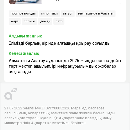
прогноз погоды
синоптики
август
температура в Алматы
жара
солнце
дождь
лето
Алдыңғы жаңалық
Еліміздің барлық өңірінде алғашқы қоңырау соғылды
Келесі жаңалық
Алматының Алатау ауданында 2026 жылдың соңына дейін
төрт мектеп ашылып, ірі инфрақұрылымдық жобалар
аяқталады
21.07.2022 жылғы №KZ10VPY00052326 Мерзімді баспасөз
басылымын, ақпараттық агенттікті және желілік басылымды
есепке қою туралы куәлігі, ҚР Ақпарат және қоғамдық даму
министрлігінің Ақпарат комитетімен берілген.