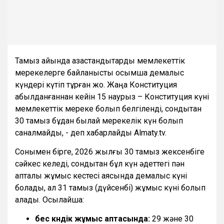
Тамыз айында қазақстандықтарды мемлекеттік
мерекелерге байланысты қосымша демалыс
күндері күтіп тұрған жоқ. Жаңа Конституция
қабылданғаннан кейін 15 наурыз – Конституция күні
мемлекеттік мереке болып белгіленді, сондықтан
30 тамыз бұдан былай мерекелік күн болып
саналмайды, - деп хабарлайды Almaty.tv.
Сонымен бірге, 2026 жылғы 30 тамыз жексенбіге
сәйкес келеді, сондықтан бұл күн әдеттегі пән
апталық жұмыс кестесі аясында демалыс күні
болады, ал 31 тамыз (дүйсенбі) жұмыс күні болып
қалады. Осылайша:
бес күндік жұмыс аптасында:
29 және 30