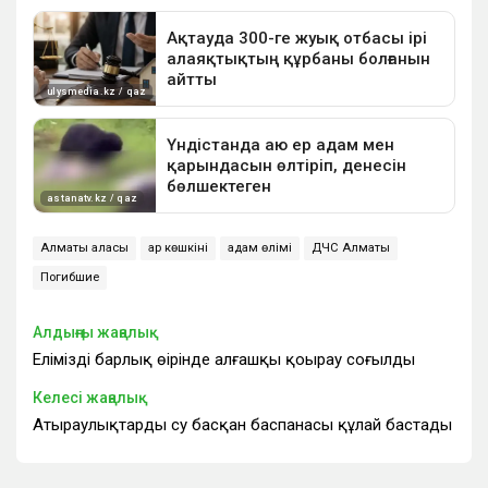
Алматы қаласы
қар көшкіні
адам өлімі
ДЧС Алматы
Погибшие
Алдыңғы жаңалық
Еліміздің барлық өңірінде алғашқы қоңырау соғылды
Келесі жаңалық
Атыраулықтардың су басқан баспанасы құлай бастады