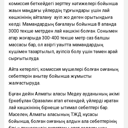
комиссия беткейдегі зерттеу нәтижелері бойынша
жақын маңдағы үйлердің тұрғындары үшін лай
көшкінінің қайталану қауіп жоқ деген қорытындыға
келді. Мамандардың бағалауы бойынша 8 ақпанда
3000 текше метрден лай көшкіні болған. Сонымен
қатар жоғарыда 300-400 текше метр саз балшық
массасы бар, ол қазіргі уақытта мамандардың
күшімен тазартылып, қауіпсіз болу үшін төмен қарай
сырғытылуда.
Айта кетерлігі, комиссия мүшелері болған оқиғаның
себептерін анықтау бойынша жұмысты
жалғастыруда.
Бұған дейін Алматы қаласы Медеу ауданының әкімі
Еркебұлан Оразалин атап өткендей, үйлерді қиратқан
лай көшкінінің бірнеше ықтимал себептері бар.
Мәселен, Алматы қаласының ТЖД нұсқасы
бойынша, болған оқиғаның алдын ала себептерінің