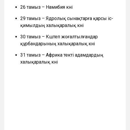
26 тамыз – Намибия күні
29 тамыз – Ядролық сынақтарға қарсы іс-
қимылдың халықаралық күні
30 тамыз – Күштеп жоғалтылғандар
құрбандарының халықаралық күні
31 тамыз – Африка текті адамдардың
халықаралық күні