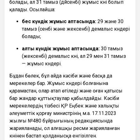
болады, ал 31 тамыз (дүйсенбі) жұмыс күні болып
қалады. Осылайша:
бес күндік жұмыс аптасында:
29 және 30
тамыз (сенбі және жексенбі) демалыс күндері
болады;
алты күндік жұмыс аптасында:
30 тамыз
(жексенбі) демалыс күні, ал 29 мен 31 тамыз
— жұмыс күндері.
Бұдан бөлек, бұл айда кәсіби және басқа да
мерекелер бар. Жұмыс күндері болғанына
қарамастан, олар атап өтіледі және оған қатысы
бар жандар құттықтаулар қабылдайды. Кәсіби
мерекелердің тізбесі ҚР Еңбек және халықты
әлеуметтік қорғау министрінің м.а. 17.11.2023
жылғы №480 бұйрығының редакциясында
жарияланады, ол алғашқы ресми жарияланған
күнінен бастап қолданысқа енгізілген.