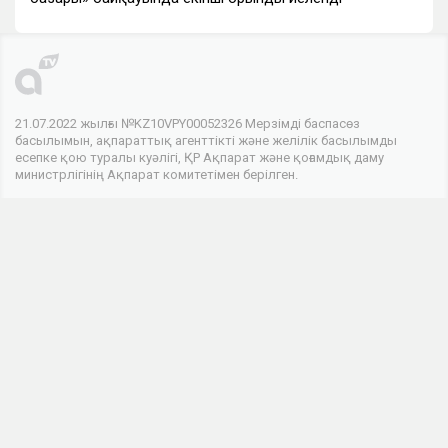
21.07.2022 жылғы №KZ10VPY00052326 Мерзімді баспасөз
басылымын, ақпараттық агенттікті және желілік басылымды
есепке қою туралы куәлігі, ҚР Ақпарат және қоғамдық даму
министрлігінің Ақпарат комитетімен берілген.
© 2026 . Барлық құқықтар сақталған
Телеарнасы
Арна туралы
Байланыс
Жарнама
Біз әлеуметтік желілердеміз
Бұл интернет-ресурстың ақпараттық өнімдері 18 жастан асқан
адамдарға арналған.