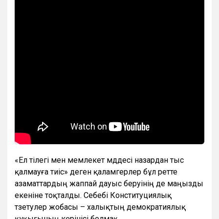
«Ел тілегі мен мемлекет мүддесі назардан тыс
қалмауға тиіс» деген қаламгерлер бұл ретте
азаматтардың жаппай дауыс беруінің де маңызды
екеніне тоқталды. Себебі Конституциялық
түзетулер жобасы – халықтың демократиялық
құқығының көрінісі болмақ.