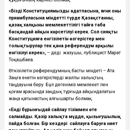
«Біздің Конституциямыздың аңдатпасына, яғни оның
приамбуласына міндетті түрде Қазақстанның,
қазақ халқының мемлекеттілігі тайға таңба
басқандай айқын көрсетілуі керек. Сол сияқты
Конституцияға енгізілетін өзгерістер мен
толықтырулар тек қана референдум арқылы
енгізілуі керек»,
– деді жазушы, публицист Марат
Тоқашбаев.
Өткізілетін референдумның басты міндеті – Ата
Заңға енетін өзгерістерді жалпы халықтың
таңдауына беру. Бұл дегеніміз мемлекет пен
қоғам арасында заңдық тұрғыда айқындалатын
жаңа қатынастың алғышарты болмақ.
«Енді бұрынғыдай сайлау тізіммен өте
салмайды. Қазір халықта мүдде, қызығушылық
пайда болған. Бір кездері сайлауға баруға ниет