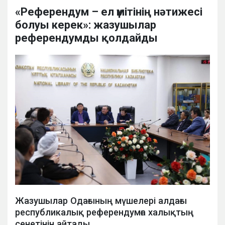
«Референдум – ел үмітінің нәтижесі
болуы керек»: жазушылар
референдумды қолдайды
Жазушылар Одағының мүшелері алдағы
республикалық референдумға халықтың
сенетінін айтады