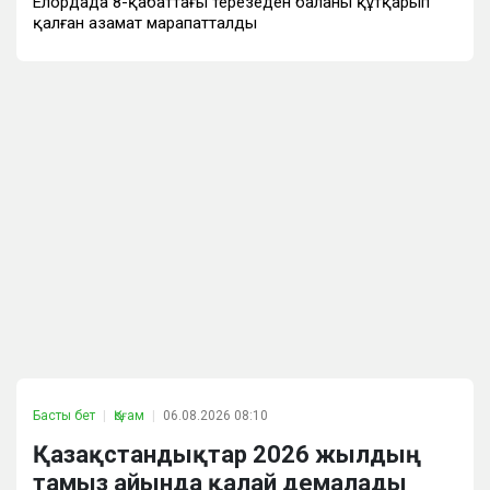
Елордада 8-қабаттағы терезеден баланы құтқарып
қалған азамат марапатталды
Басты бет
Қоғам
06.08.2026 08:10
Қазақстандықтар 2026 жылдың
тамыз айында қалай демалады