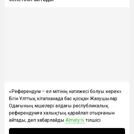
«Референдум – ел үмітінің нәтижесі болуы керек».
Бүгін Ұлттық кітапханада бас қосқан Жазушылар
Одағының мүшелері алдағы республикалық
референдумға халықтың қарайлап отырғанын
айтады, деп хабарлайды
Almaty.tv
тілшісі.