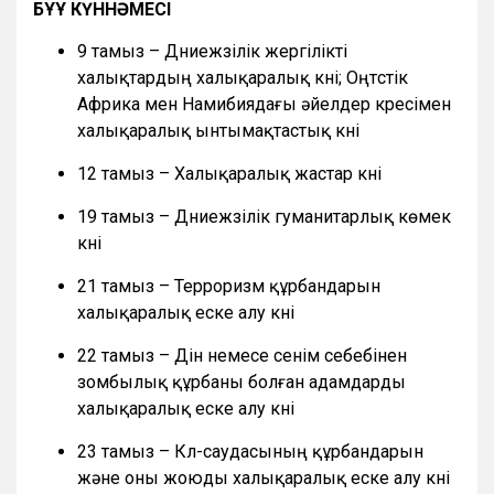
БҰҰ КҮННӘМЕСІ
9 тамыз – Дүниежүзілік жергілікті
халықтардың халықаралық күні; Оңтүстік
Африка мен Намибиядағы әйелдер күресімен
халықаралық ынтымақтастық күні
12 тамыз – Халықаралық жастар күні
19 тамыз – Дүниежүзілік гуманитарлық көмек
күні
21 тамыз – Терроризм құрбандарын
халықаралық еске алу күні
22 тамыз – Дін немесе сенім себебінен
зомбылық құрбаны болған адамдарды
халықаралық еске алу күні
23 тамыз – Күл-саудасының құрбандарын
және оны жоюды халықаралық еске алу күні