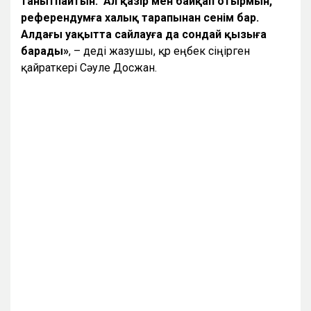
танытпайтын. Ал қазір мен байқап отырмын,
референдумға халық тарапынан сенім бар.
Алдағы уақытта сайлауға да сондай қызыға
барады»
, – деді жазушы, қр еңбек сіңірген
қайраткері Сәуле Досжан.