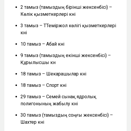
2 тамыз (тамыздың бірінші жексенбісі) –
Көлік қызметкерлері күні
3 тамыз – ТТеміржол көлігі қызметкерлері
күні
10 тамыз – Абай күні
9 тамыз (тамыздың екінші жексенбісі) –
Құрылысшы күн
18 тамыз – Шекарашылар күні
18 тамыз – Спорт күні
29 тамыз – Семей сынақ ядролық
полигонының жабылу күні
30 тамыз (тамыздың соңғы жексенбісі) –
Шахтер күні