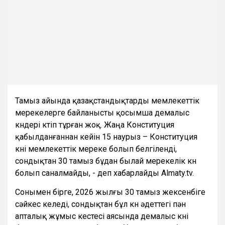
Тамыз айында қазақстандықтарды мемлекеттік
мерекелерге байланысты қосымша демалыс
күндері күтіп тұрған жоқ. Жаңа Конституция
қабылданғаннан кейін 15 наурыз – Конституция
күні мемлекеттік мереке болып белгіленді,
сондықтан 30 тамыз бұдан былай мерекелік күн
болып саналмайды, - деп хабарлайды Almaty.tv.
Сонымен бірге, 2026 жылғы 30 тамыз жексенбіге
сәйкес келеді, сондықтан бұл күн әдеттегі пән
апталық жұмыс кестесі аясында демалыс күні