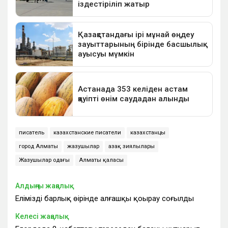
писатель
казахстанские писатели
казахстанцы
город Алматы
жазушылар
Қазақ зиялылары
Жазушылар одағы
Алматы қаласы
Алдыңғы жаңалық
Еліміздің барлық өңірінде алғашқы қоңырау соғылды
Келесі жаңалық