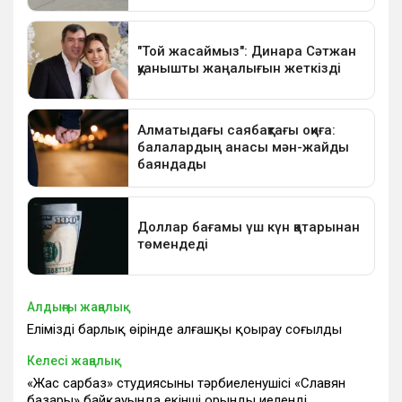
Алдыңғы жаңалық
Еліміздің барлық өңірінде алғашқы қоңырау соғылды
Келесі жаңалық
«Жас сарбаз» студиясының тәрбиеленушісі «Славян
базары» байқауында екінші орынды иеленді