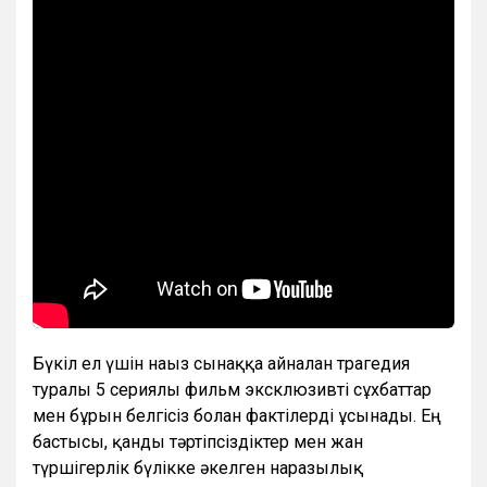
Бүкіл ел үшін нағыз сынаққа айналған трагедия
туралы 5 сериялы фильм эксклюзивті сұхбаттар
мен бұрын белгісіз болған фактілерді ұсынады. Ең
бастысы, қанды тәртіпсіздіктер мен жан
түршігерлік бүлікке әкелген наразылық