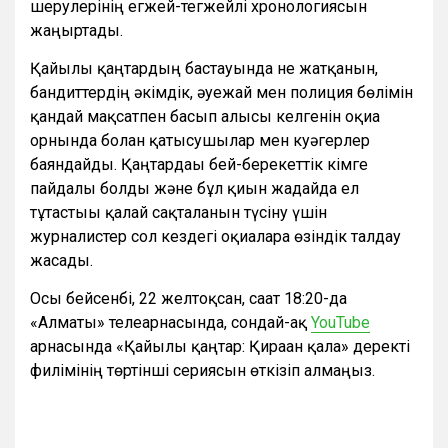
шерулерінің егжей-тегжейлі хронологиясын
жаңғыртады.
Қайғылы қаңтардың бастауында не жатқанын,
бандиттердің әкімдік, әуежай мен полиция бөлімін
қандай мақсатпен басып алғысы келгенін оқиға
орнында болған қатысушылар мен куәгерлер
баяндайды. Қаңтардағы бей-берекеттік кімге
пайдалы болды және бұл қиын жағдайда ел
тұтастығы қалай сақталғанын түсіну үшін
журналистер сол кездегі оқиғаларға өзіндік талдау
жасады.
Осы бейсенбі, 22 желтоқсан, сағат 18:20-да
«Алматы» телеарнасында, сондай-ақ
YouTube
арнасында «Қайғылы қаңтар: Қираған қала» деректі
филімінің төртінші сериясын өткізіп алмаңыз.