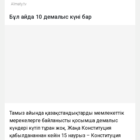
Almaty.tv
Бұл айда 10 демалыс күні бар
Тамыз айында қазақстандықтарды мемлекеттік
мерекелерге байланысты қосымша демалыс
күндері күтіп тұрған жоқ. Жаңа Конституция
қабылданғаннан кейін 15 наурыз – Конституция