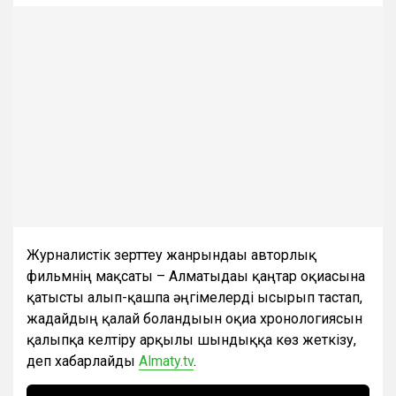
Журналистік зерттеу жанрындағы авторлық
фильмнің мақсаты – Алматыдағы қаңтар оқиғасына
қатысты алып-қашпа әңгімелерді ысырып тастап,
жағдайдың қалай болғандығын оқиға хронологиясын
қалыпқа келтіру арқылы шындыққа көз жеткізу,
деп хабарлайды
Almaty.tv
.