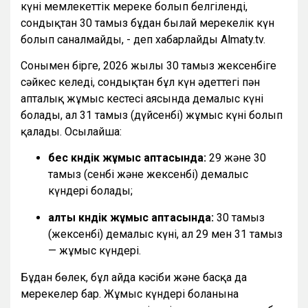
күні мемлекеттік мереке болып белгіленді,
сондықтан 30 тамыз бұдан былай мерекелік күн
болып саналмайды, - деп хабарлайды Almaty.tv.
Сонымен бірге, 2026 жылғы 30 тамыз жексенбіге
сәйкес келеді, сондықтан бұл күн әдеттегі пән
апталық жұмыс кестесі аясында демалыс күні
болады, ал 31 тамыз (дүйсенбі) жұмыс күні болып
қалады. Осылайша:
бес күндік жұмыс аптасында:
29 және 30
тамыз (сенбі және жексенбі) демалыс
күндері болады;
алты күндік жұмыс аптасында:
30 тамыз
(жексенбі) демалыс күні, ал 29 мен 31 тамыз
— жұмыс күндері.
Бұдан бөлек, бұл айда кәсіби және басқа да
мерекелер бар. Жұмыс күндері болғанына