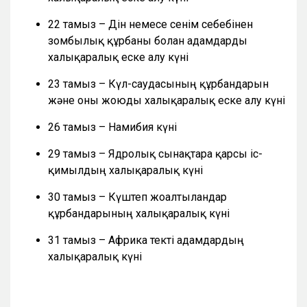
22 тамыз – Дін немесе сенім себебінен
зомбылық құрбаны болған адамдарды
халықаралық еске алу күні
23 тамыз – Күл-саудасының құрбандарын
және оны жоюды халықаралық еске алу күні
26 тамыз – Намибия күні
29 тамыз – Ядролық сынақтарға қарсы іс-
қимылдың халықаралық күні
30 тамыз – Күштеп жоғалтылғандар
құрбандарының халықаралық күні
31 тамыз – Африка текті адамдардың
халықаралық күні