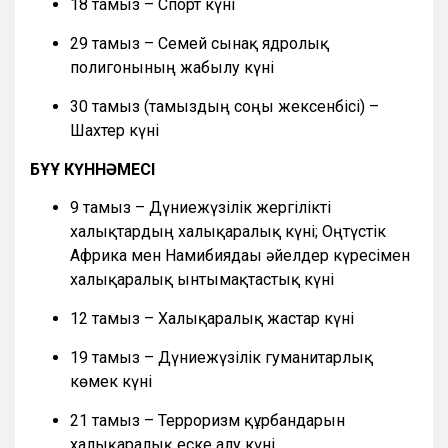
18 тамыз – Спорт күні
29 тамыз – Семей сынақ ядролық
полигонының жабылу күні
30 тамыз (тамыздың соңғы жексенбісі) –
Шахтер күні
БҰҰ КҮННӘМЕСІ
9 тамыз – Дүниежүзілік жергілікті
халықтардың халықаралық күні; Оңтүстік
Африка мен Намибиядағы әйелдер күресімен
халықаралық ынтымақтастық күні
12 тамыз – Халықаралық жастар күні
19 тамыз – Дүниежүзілік гуманитарлық
көмек күні
21 тамыз – Терроризм құрбандарын
халықаралық еске алу күні