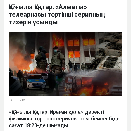
Қайғылы Қаңтар: «Алматы»
телеарнасы төртінші серияның
тизерін ұсынды
Almaty.tv.
«Қайғылы Қаңтар: Қираған қала» деректі
филімінің төртінші сериясы осы бейсенбіде
сағат 18:20-де шығады