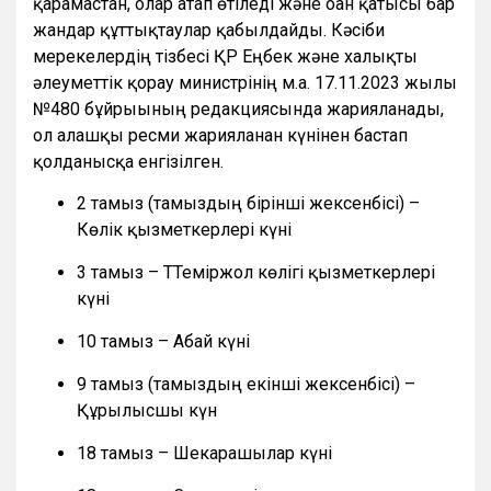
қарамастан, олар атап өтіледі және оған қатысы бар
жандар құттықтаулар қабылдайды. Кәсіби
мерекелердің тізбесі ҚР Еңбек және халықты
әлеуметтік қорғау министрінің м.а. 17.11.2023 жылғы
№480 бұйрығының редакциясында жарияланады,
ол алғашқы ресми жарияланған күнінен бастап
қолданысқа енгізілген.
2 тамыз (тамыздың бірінші жексенбісі) –
Көлік қызметкерлері күні
3 тамыз – ТТеміржол көлігі қызметкерлері
күні
10 тамыз – Абай күні
9 тамыз (тамыздың екінші жексенбісі) –
Құрылысшы күн
18 тамыз – Шекарашылар күні