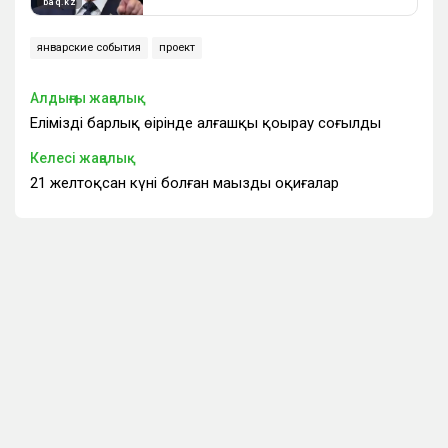
январские события
проект
Алдыңғы жаңалық
Еліміздің барлық өңірінде алғашқы қоңырау соғылды
Келесі жаңалық
21 желтоқсан күні болған маңызды оқиғалар