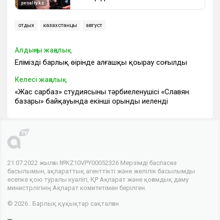
отдых
казахстанцы
август
Алдыңғы жаңалық
Еліміздің барлық өңірінде алғашқы қоңырау соғылды
Келесі жаңалық
«Жас сарбаз» студиясының тәрбиеленушісі «Славян
базары» байқауында екінші орынды иеленді
21.07.2022 жылғы №KZ10VPY00052326 Мерзімді баспасөз
басылымын, ақпараттық агенттікті және желілік басылымды
есепке қою туралы куәлігі, ҚР Ақпарат және қоғамдық даму
министрлігінің Ақпарат комитетімен берілген.
© 2026 . Барлық құқықтар сақталған