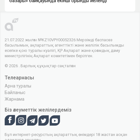
базары» байқауында екінші орынды иеленді
21.07.2022 жылғы №KZ10VPY00052326 Мерзімді баспасөз
басылымын, ақпараттық агенттікті және желілік басылымды
есепке қою туралы куәлігі, ҚР Ақпарат және қоғамдық даму
министрлігінің Ақпарат комитетімен берілген.
© 2026 . Барлық құқықтар сақталған
Телеарнасы
Арна туралы
Байланыс
Жарнама
Біз әлеуметтік желілердеміз
Бұл интернет-ресурстың ақпараттық өнімдері 18 жастан асқан
адамдарға арналған.