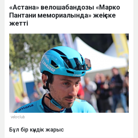
«Астана» велошабандозы «Марко
Пантани мемориалында» жеңіске
жетті
velo-club
Бұл бір күндік жарыс