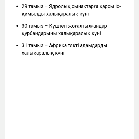
29 тамыз – Ядролық сынақтарға қарсы іс-
қимылдың халықаралық күні
30 тамыз – Күштеп жоғалтылғандар
құрбандарының халықаралық күні
31 тамыз – Африка текті адамдардың
халықаралық күні