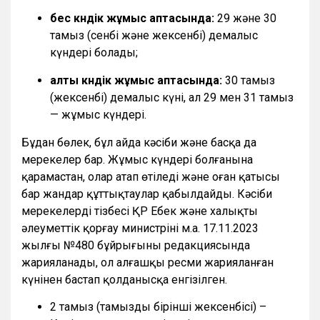
бес күндік жұмыс аптасында:
29 және 30
тамыз (сенбі және жексенбі) демалыс
күндері болады;
алты күндік жұмыс аптасында:
30 тамыз
(жексенбі) демалыс күні, ал 29 мен 31 тамыз
— жұмыс күндері.
Бұдан бөлек, бұл айда кәсіби және басқа да
мерекелер бар. Жұмыс күндері болғанына
қарамастан, олар атап өтіледі және оған қатысы
бар жандар құттықтаулар қабылдайды. Кәсіби
мерекелердің тізбесі ҚР Еңбек және халықты
әлеуметтік қорғау министрінің м.а. 17.11.2023
жылғы №480 бұйрығының редакциясында
жарияланады, ол алғашқы ресми жарияланған
күнінен бастап қолданысқа енгізілген.
2 тамыз (тамыздың бірінші жексенбісі) –