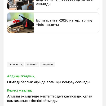
велосипед
жеңімпаз
спортшы
Алдыңғы жаңалық
Еліміздің барлық өңірінде алғашқы қоңырау соғылды
Келесі жаңалық
Алматы әкімдігінде мектептердегі қауіпсіздік қалай
қамтамасыз етілетіні айтылды