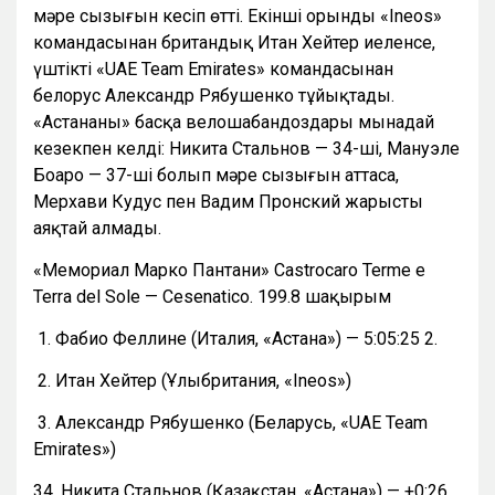
мәре сызығын кесіп өтті. Екінші орынды «Ineos»
командасынан британдық Итан Хейтер иеленсе,
үштікті «UAE Team Emirates» командасынан
белорус Александр Рябушенко тұйықтады.
«Астананың» басқа велошабандоздары мынадай
кезекпен келді: Никита Стальнов — 34-ші, Мануэле
Боаро — 37-ші болып мәре сызығын аттаса,
Мерхави Кудус пен Вадим Пронский жарысты
аяқтай алмады.
«Мемориал Марко Пантани» Castrocaro Terme e
Terra del Sole — Cesenatico. 199.8 шақырым
1. Фабио Феллине (Италия, «Астана») — 5:05:25 2.
2. Итан Хейтер (Ұлыбритания, «Ineos»)
3. Александр Рябушенко (Беларусь, «UAE Team
Emirates»)
34. Никита Стальнов (Қазақстан, «Астана») — +0:26