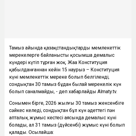
Тамыз айында қазақстандықтарды мемлекеттік
мерекелерге байланысты қосымша демалыс
күндері күтіп тұрған жоқ. Жаңа Конституция
қабылданғаннан кейін 15 наурыз – Конституция
күні мемлекеттік мереке болып белгіленді,
сондықтан 30 тамыз бұдан былай мерекелік күн
болып саналмайды, - деп хабарлайды Almaty.tv.
Сонымен бірге, 2026 жылғы 30 тамыз жексенбіге
сәйкес келеді, сондықтан бұл күн әдеттегі пән
апталық жұмыс кестесі аясында демалыс күні
болады, ал 31 тамыз (дүйсенбі) жұмыс күні болып
қалады. Осылайша: