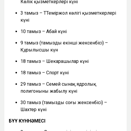
Көлік қызметкерлері күні
3 тамыз – ТТеміржол көлігі қызметкерлері
күні
10 тамыз – Абай күні
9 тамыз (тамыздың екінші жексенбісі) –
Құрылысшы күн
18 тамыз – Шекарашылар күні
18 тамыз – Спорт күні
29 тамыз – Семей сынақ ядролық
полигонының жабылу күні
30 тамыз (тамыздың соңғы жексенбісі) –
Шахтер күні
БҰҰ КҮННӘМЕСІ