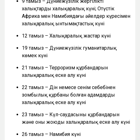
9 тамыз – Дүниежүзілік жергілікті
халықтардың халықаралық күні; Оңтүстік
Африка мен Намибиядағы әйелдер күресімен
халықаралық ынтымақтастық күні
12 тамыз – Халықаралық жастар күні
19 тамыз – Дүниежүзілік гуманитарлық
көмек күні
21 тамыз – Терроризм құрбандарын
халықаралық еске алу күні
22 тамыз – Дін немесе сенім себебінен
зомбылық құрбаны болған адамдарды
халықаралық еске алу күні
23 тамыз – Күл-саудасының құрбандарын
және оны жоюды халықаралық еске алу күні
26 тамыз – Намибия күні