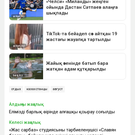
отдых
казахстанцы
август
Алдыңғы жаңалық
Еліміздің барлық өңірінде алғашқы қоңырау соғылды
Келесі жаңалық
«Жас сарбаз» студиясының тәрбиеленушісі «Славян