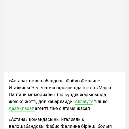
«Астана» велошабандозы Фабио Феллине
Италияның Чезенатико қаласында өткен «Марко
Пантани мемориалы» бір күндік жарысында
жеңіске жетті, деп хабарлайды
Almaty.tv
тілшісі
ҚазАқпарат
агенттігіне сілтеме жасап.
«Астана» командасының италиялық
велошабандозы Фабио Феллине бірінші болып