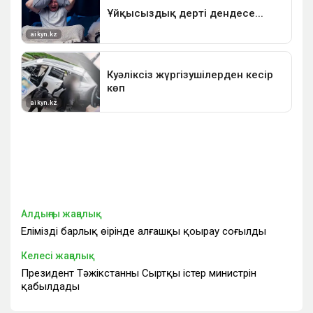
Алдыңғы жаңалық
Еліміздің барлық өңірінде алғашқы қоңырау соғылды
Келесі жаңалық
Президент Тәжікстанның Сыртқы істер министрін
қабылдады