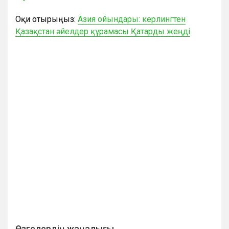
Оқи отырыңыз:
Азия ойындары: керлингтен
Қазақстан әйелдер құрамасы Қатарды жеңді