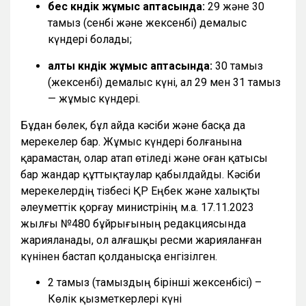
бес күндік жұмыс аптасында:
29 және 30
тамыз (сенбі және жексенбі) демалыс
күндері болады;
алты күндік жұмыс аптасында:
30 тамыз
(жексенбі) демалыс күні, ал 29 мен 31 тамыз
— жұмыс күндері.
Бұдан бөлек, бұл айда кәсіби және басқа да
мерекелер бар. Жұмыс күндері болғанына
қарамастан, олар атап өтіледі және оған қатысы
бар жандар құттықтаулар қабылдайды. Кәсіби
мерекелердің тізбесі ҚР Еңбек және халықты
әлеуметтік қорғау министрінің м.а. 17.11.2023
жылғы №480 бұйрығының редакциясында
жарияланады, ол алғашқы ресми жарияланған
күнінен бастап қолданысқа енгізілген.
2 тамыз (тамыздың бірінші жексенбісі) –
Көлік қызметкерлері күні