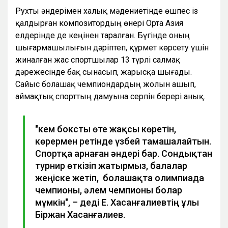
Рухты әндерімен халық мәдениетінде өшпес із
қалдырған композитордың өнері Орта Азия
елдерінде де кеңінен таралған. Бүгінде оның
шығармашылығын дәріптеп, құрмет көрсету үшін
жиналған жас спортшылар 13 түрлі салмақ
дәрежесінде бақ сынасып, жарысқа шығады.
Сайыс болашақ чемпиондардың жолын ашып,
аймақтық спорттың дамуына серпін берері анық.
"Әкем боксты өте жақсы көретін,
көрермен ретінде үзбей тамашалайтын.
Спортқа арнаған әндері бар. Сондықтан
турнир өткізіп жатырмыз, балалар
жеңіске жетіп, болашақта олимпиада
чемпионы, әлем чемпионы болар
мүмкін", – деді Е. Хасанғалиевтің ұлы
Біржан Хасанғалиев.