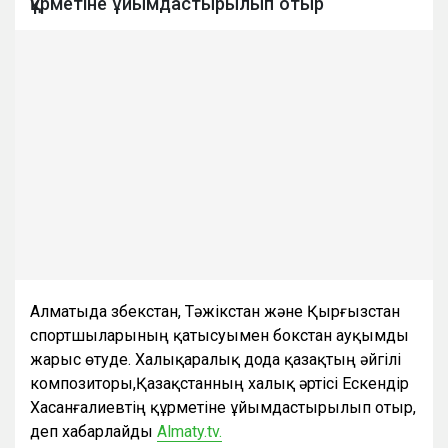
құрметіне ұйымдастырылып отыр
Алматыда Өзбекстан, Тәжікстан және Қырғызстан
спортшыларының қатысуымен бокстан ауқымды
жарыс өтуде. Халықаралық дода қазақтың әйгілі
композиторы,Қазақстанның халық әртісі Ескендір
Хасанғалиевтің құрметіне ұйымдастырылып отыр,
деп хабарлайды
Almaty.tv.