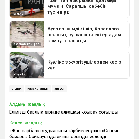
отдых
казахстанцы
август
Алдыңғы жаңалық
Еліміздің барлық өңірінде алғашқы қоңырау соғылды
Келесі жаңалық
«Жас сарбаз» студиясының тәрбиеленушісі «Славян
базары» байқауында екінші орынды иеленді