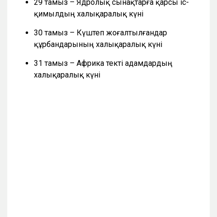
29 тамыз – Ядролық сынақтарға қарсы іс-
қимылдың халықаралық күні
30 тамыз – Күштеп жоғалтылғандар
құрбандарының халықаралық күні
31 тамыз – Африка текті адамдардың
халықаралық күні