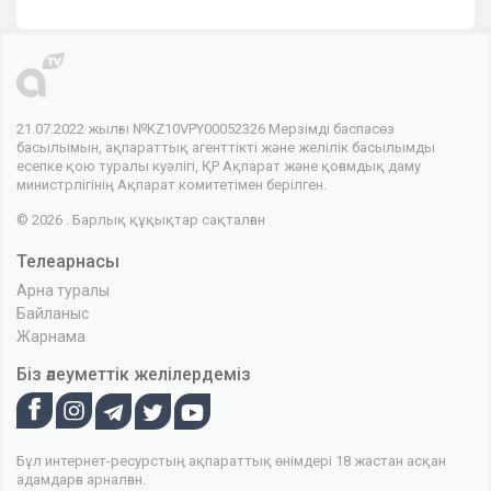
21.07.2022 жылғы №KZ10VPY00052326 Мерзімді баспасөз
басылымын, ақпараттық агенттікті және желілік басылымды
есепке қою туралы куәлігі, ҚР Ақпарат және қоғамдық даму
министрлігінің Ақпарат комитетімен берілген.
© 2026 . Барлық құқықтар сақталған
Телеарнасы
Арна туралы
Байланыс
Жарнама
Біз әлеуметтік желілердеміз
Бұл интернет-ресурстың ақпараттық өнімдері 18 жастан асқан
адамдарға арналған.