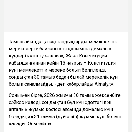
Тамыз айында қазақстандықтарды мемлекеттік
мерекелерге байланысты қосымша демалыс
күндері күтіп тұрған жоқ. Жаңа Конституция
қабылданғаннан кейін 15 наурыз – Конституция
күні мемлекеттік мереке болып белгіленді,
сондықтан 30 тамыз бұдан былай мерекелік күн
болып саналмайды, - деп хабарлайды Almaty.tv.
Сонымен бірге, 2026 жылғы 30 тамыз жексенбіге
сәйкес келеді, сондықтан бұл күн әдеттегі пән
апталық жұмыс кестесі аясында демалыс күні
болады, ал 31 тамыз (дүйсенбі) жұмыс күні болып
қалады. Осылайша: