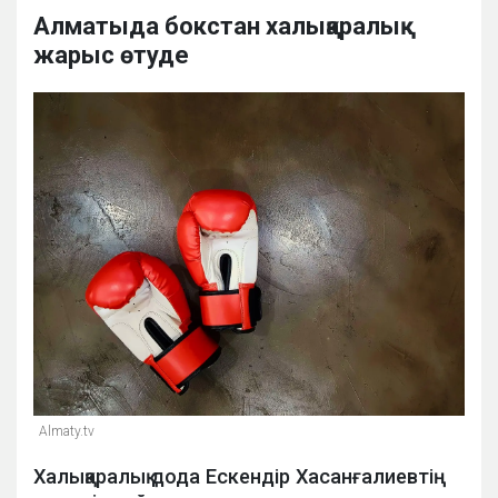
Алматыда бокстан халықаралық
жарыс өтуде
Almaty.tv
Халықаралық дода Ескендір Хасанғалиевтің