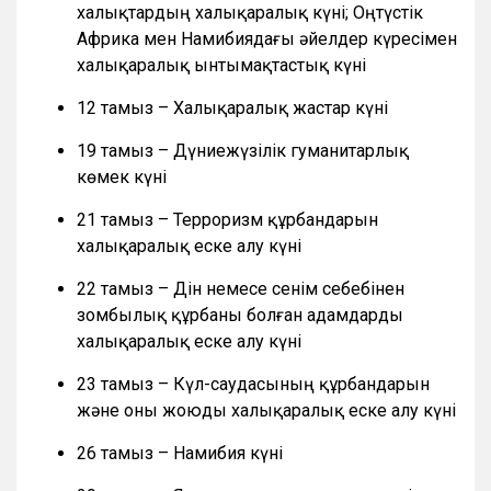
халықтардың халықаралық күні; Оңтүстік
Африка мен Намибиядағы әйелдер күресімен
халықаралық ынтымақтастық күні
12 тамыз – Халықаралық жастар күні
19 тамыз – Дүниежүзілік гуманитарлық
көмек күні
21 тамыз – Терроризм құрбандарын
халықаралық еске алу күні
22 тамыз – Дін немесе сенім себебінен
зомбылық құрбаны болған адамдарды
халықаралық еске алу күні
23 тамыз – Күл-саудасының құрбандарын
және оны жоюды халықаралық еске алу күні
26 тамыз – Намибия күні