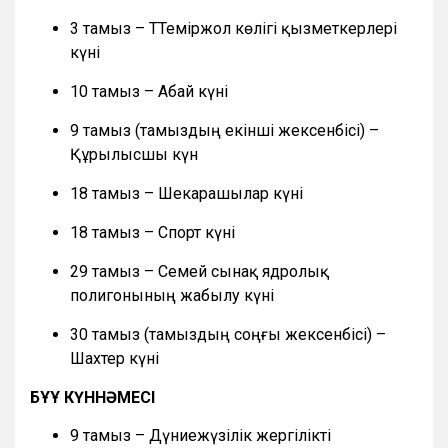
3 тамыз – ТТеміржол көлігі қызметкерлері
күні
10 тамыз – Абай күні
9 тамыз (тамыздың екінші жексенбісі) –
Құрылысшы күн
18 тамыз – Шекарашылар күні
18 тамыз – Спорт күні
29 тамыз – Семей сынақ ядролық
полигонының жабылу күні
30 тамыз (тамыздың соңғы жексенбісі) –
Шахтер күні
БҰҰ КҮННӘМЕСІ
9 тамыз – Дүниежүзілік жергілікті