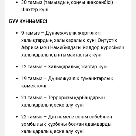
30 тамыз (тамыздың соңғы жексенбісі) –
Шахтер күні
БҰҰ КҮННӘМЕСІ
9 тамыз – Дүниежүзілік жергілікті
халықтардың халықаралық күні; Оңтүстік
Африка мен Намибиядағы әйелдер күресімен
халықаралық ынтымақтастық күні
12 тамыз – Халықаралық жастар күні
19 тамыз – Дүниежүзілік гуманитарлық
көмек күні
21 тамыз – Терроризм құрбандарын
халықаралық еске алу күні
22 тамыз – Дін немесе сенім себебінен
зомбылық құрбаны болған адамдарды
халықаралық еске алу күні