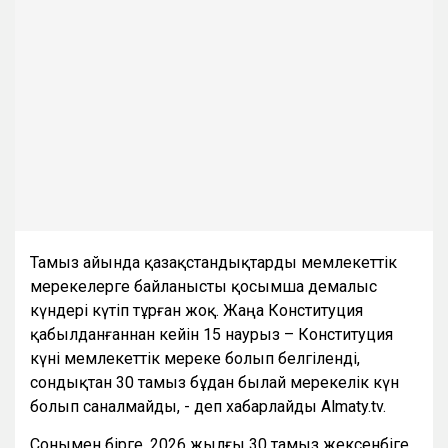
Тамыз айында қазақстандықтарды мемлекеттік
мерекелерге байланысты қосымша демалыс
күндері күтіп тұрған жоқ. Жаңа Конституция
қабылданғаннан кейін 15 наурыз – Конституция
күні мемлекеттік мереке болып белгіленді,
сондықтан 30 тамыз бұдан былай мерекелік күн
болып саналмайды, - деп хабарлайды Almaty.tv.
Сонымен бірге, 2026 жылғы 30 тамыз жексенбіге