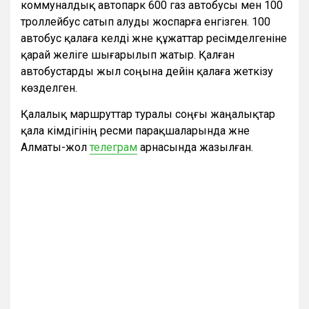
коммуналдық автопарк 600 газ автобусы мен 100
троллейбус сатып алуды жоспарға енгізген. 100
автобус қалаға келді және құжаттар ресімделгеніне
қарай желіге шығарылып жатыр. Қалған
автобустарды жыл соңына дейін қалаға жеткізу
көзделген.
Қалалық маршруттар туралы соңғы жаңалықтар
қала әкімдігінің ресми парақшаларында және
Алматы-жол
телеграм
арнасында жазылған.