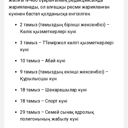
жылғы №480 бұйрығының редакциясында
жарияланады, ол алғашқы ресми жарияланған
күнінен бастап қолданысқа енгізілген.
2 тамыз (тамыздың бірінші жексенбісі) –
Көлік қызметкерлері күні
3 тамыз – ТТеміржол көлігі қызметкерлері
күні
10 тамыз – Абай күні
9 тамыз (тамыздың екінші жексенбісі) –
Құрылысшы күн
18 тамыз – Шекарашылар күні
18 тамыз – Спорт күні
29 тамыз – Семей сынақ ядролық
полигонының жабылу күні