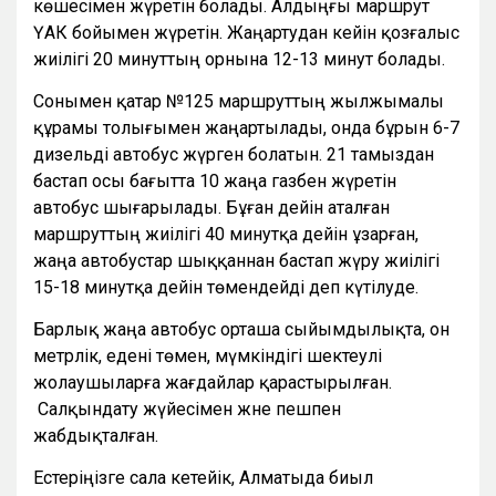
көшесімен жүретін болады. Алдыңғы маршрут
ҮАК бойымен жүретін. Жаңартудан кейін қозғалыс
жиілігі 20 минуттың орнына 12-13 минут болады.
Сонымен қатар №125 маршруттың жылжымалы
құрамы толығымен жаңартылады, онда бұрын 6-7
дизельді автобус жүрген болатын. 21 тамыздан
бастап осы бағытта 10 жаңа газбен жүретін
автобус шығарылады. Бұған дейін аталған
маршруттың жиілігі 40 минутқа дейін ұзарған,
жаңа автобустар шыққаннан бастап жүру жиілігі
15-18 минутқа дейін төмендейді деп күтілуде.
Барлық жаңа автобус орташа сыйымдылықта, он
метрлік, едені төмен, мүмкіндігі шектеулі
жолаушыларға жағдайлар қарастырылған.
Салқындату жүйесімен және пешпен
жабдықталған.
Естеріңізге сала кетейік, Алматыда биыл