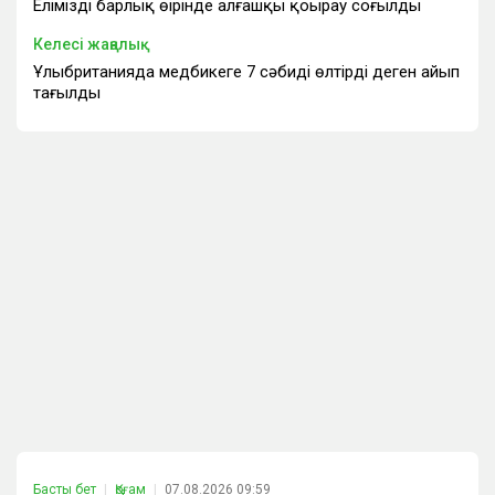
Еліміздің барлық өңірінде алғашқы қоңырау соғылды
Келесі жаңалық
Ұлыбританияда медбикеге 7 сәбиді өлтірді деген айып
тағылды
Басты бет
Қоғам
07.08.2026 09:59