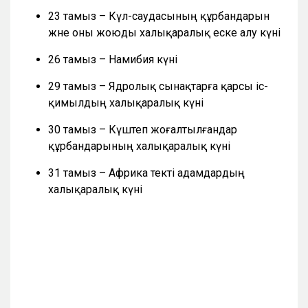
23 тамыз – Күл-саудасының құрбандарын
және оны жоюды халықаралық еске алу күні
26 тамыз – Намибия күні
29 тамыз – Ядролық сынақтарға қарсы іс-
қимылдың халықаралық күні
30 тамыз – Күштеп жоғалтылғандар
құрбандарының халықаралық күні
31 тамыз – Африка текті адамдардың
халықаралық күні