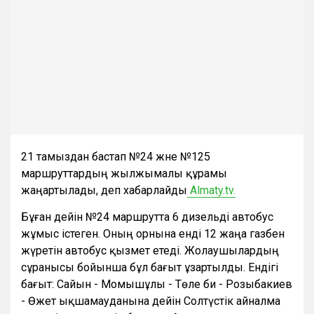
21 тамыздан бастап №24 және №125
маршруттардың жылжымалы құрамы
жаңартылады, деп хабарлайды
Almaty.tv.
Бұған дейін №24 маршрутта 6 дизельді автобус
жұмыс істеген. Оның орнына енді 12 жаңа газбен
жүретін автобус қызмет етеді. Жолаушылардың
сұранысы бойынша бұл бағыт ұзартылды. Ендігі
бағыт: Сайын - Момышұлы - Төле би - Розыбакиев
- Өжет ықшамауданына дейін Солтүстік айналма