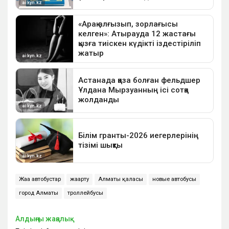
Жаңа автобустар
жаңарту
Алматы қаласы
новые автобусы
город Алматы
троллейбусы
Алдыңғы жаңалық