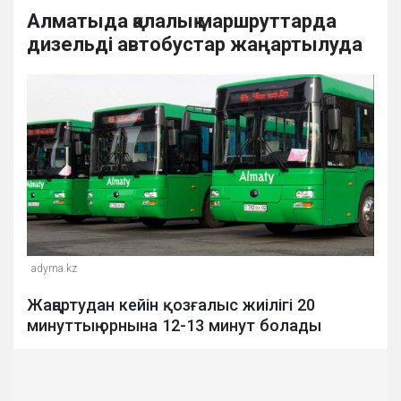
Алматыда қалалық маршруттарда
дизельді автобустар жаңартылуда
adyrna.kz
Жаңартудан кейін қозғалыс жиілігі 20
минуттың орнына 12-13 минут болады