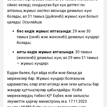
сәйкес келеді, сондықтан бұл күн әдеттегі пән
апталық жұмыс кестесі аясында демалыс күні
болады, ал 31 тамыз (дүйсенбі) жұмыс күні болып
қалады. Осылайша:
бес күндік жұмыс аптасында:
29 және 30
тамыз (сенбі және жексенбі) демалыс күндері
болады;
алты күндік жұмыс аптасында:
30 тамыз
(жексенбі) демалыс күні, ал 29 мен 31 тамыз
— жұмыс күндері.
Бұдан бөлек, бұл айда кәсіби және басқа да
мерекелер бар. Жұмыс күндері болғанына
қарамастан, олар атап өтіледі және оған қатысы бар
жандар құттықтаулар қабылдайды. Кәсіби
мерекелердің тізбесі ҚР Еңбек және халықты
әлеуметтік қорғау министрінің м.а. 17.11.2023