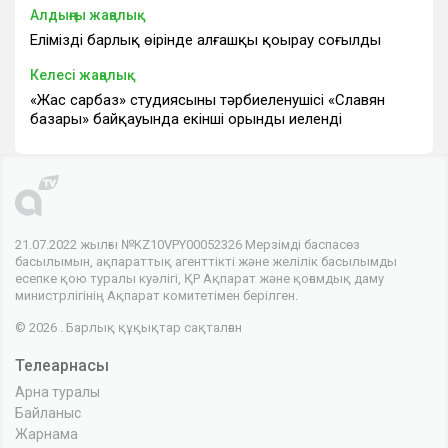
Алдыңғы жаңалық
Еліміздің барлық өңірінде алғашқы қоңырау соғылды
Келесі жаңалық
«Жас сарбаз» студиясының тәрбиеленушісі «Славян
базары» байқауында екінші орынды иеленді
21.07.2022 жылғы №KZ10VPY00052326 Мерзімді баспасөз
басылымын, ақпараттық агенттікті және желілік басылымды
есепке қою туралы куәлігі, ҚР Ақпарат және қоғамдық даму
министрлігінің Ақпарат комитетімен берілген.
© 2026 . Барлық құқықтар сақталған
Телеарнасы
Арна туралы
Байланыс
Жарнама