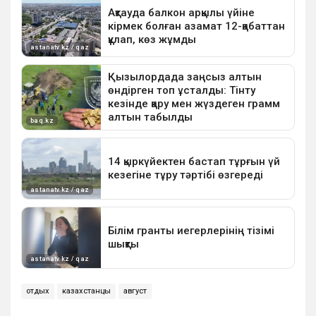
отдых
казахстанцы
август