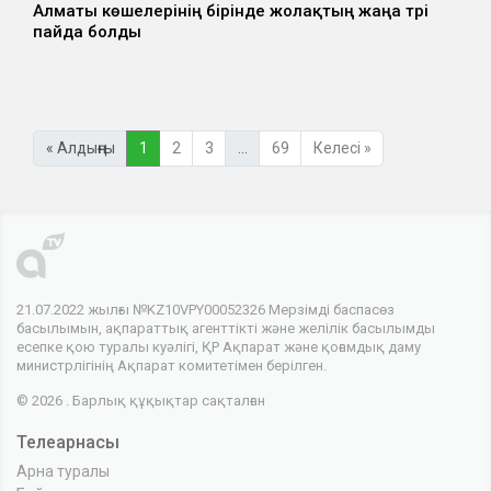
Алматы көшелерінің бірінде жолақтың жаңа түрі
пайда болды
« Алдыңғы
1
2
3
…
69
Келесі »
21.07.2022 жылғы №KZ10VPY00052326 Мерзімді баспасөз
басылымын, ақпараттық агенттікті және желілік басылымды
есепке қою туралы куәлігі, ҚР Ақпарат және қоғамдық даму
министрлігінің Ақпарат комитетімен берілген.
© 2026 . Барлық құқықтар сақталған
Телеарнасы
Арна туралы