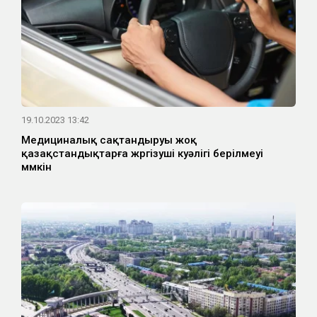
19.10.2023 13:42
Медициналық сақтандыруы жоқ
қазақстандықтарға жүргізуші куәлігі берілмеуі
мүмкін