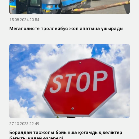
15.08.2024 20:54
Мегаполисте троллейбус жол апатына ұшырады
27.10.2023 22:49
Боралдай тасжолы бойынша қоғамдық көліктер
бағыты қалай өзгереді