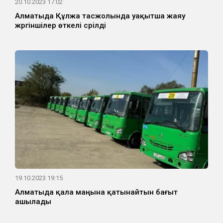
20.10.2023 17:02
Алматыда Құлжа тасжолында уақытша жаяу
жүргіншілер өткелі сүрілді
19.10.2023 19:15
Алматыда қала маңына қатынайтын бағыт
ашылады