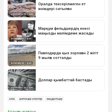
көлік
шетелдік көліктер
заңдастыру
Алдыңғы жаңалық