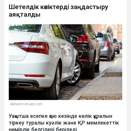
Шетелдік көліктерді заңдастыру
аяқталды
elements.envato.com
Уақытша есепке қою кезінде көлік құралын
тіркеу туралы куәлік және ҚР мемлекеттік
нөмірлік белгілері беріледі