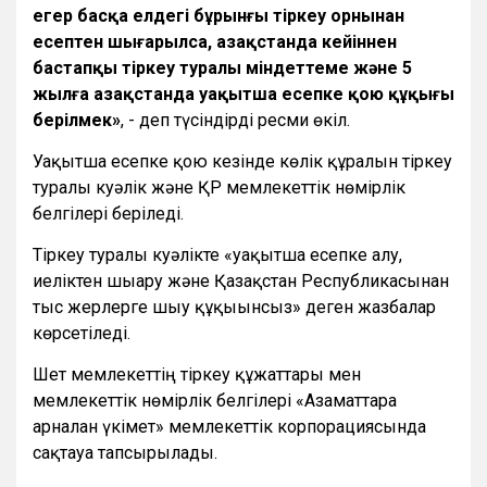
егер басқа елдегі бұрынғы тіркеу орнынан
есептен шығарылса, Қазақстанда кейіннен
бастапқы тіркеу туралы міндеттеме және 5
жылға Қазақстанда уақытша есепке қою құқығы
берілмек»
, - деп түсіндірді ресми өкіл.
Уақытша есепке қою кезінде көлік құралын тіркеу
туралы куәлік және ҚР мемлекеттік нөмірлік
белгілері беріледі.
Тіркеу туралы куәлікте «уақытша есепке алу,
иеліктен шығару және Қазақстан Республикасынан
тыс жерлерге шығу құқығынсыз» деген жазбалар
көрсетіледі.
Шет мемлекеттің тіркеу құжаттары мен
мемлекеттік нөмірлік белгілері «Азаматтарға
арналған үкімет» мемлекеттік корпорациясында
сақтауға тапсырылады.