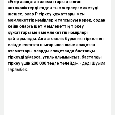
«Егер Қазақстан азаматтары аталған
автокөліктерді елден тыс жерлерге әкетуді
шешсе, олар ҚР тіркеу құжаттары мен
мемлекеттік нөмірлерін тапсыруы керек, содан
кейін оларға шет мемлекеттің тіркеу
құжаттары мен мемлекеттік нөмірлері
қайтарылады. Ал автокөлік бұрынғы тіркелген
елінде есептен шығарылса және Қазақстан
азаматтары оларды Қазақстанда бастапқы
тіркеуді ұйғарса, утиль алымынсыз, бастапқы
тіркеу үшін 200 000 теңге төлейді»
, - деді Шұғыла
Тұрлыбек.