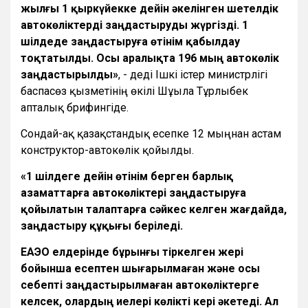
жылғы 1 қыркүйекке дейін әкелінген шетелдік
автокөліктерді заңдастыруды жүргізді. 1
шілдеде заңдастыруға өтінім қабылдау
тоқтатылды. Осы аралықта 196 мың автокөлік
заңдастырылды»
, - деді Ішкі істер министрлігі
баспасөз қызметінің өкілі Шұғыла Тұрлыбек
апталық брифингіде.
Сондай-ақ қазақстандық есепке 12 мыңнан астам
конструктор-автокөлік қойылды.
«1 шілдеге дейін өтінім берген барлық
азаматтарға автокөліктері заңдастыруға
қойылатын талаптарға сәйкес келген жағдайда,
заңдастыру құқығы беріледі.
ЕАЭО елдерінде бұрынғы тіркелген жері
бойынша есептен шығарылмаған және осы
себепті заңдастырылмаған автокөліктерге
келсек, олардың иелері көлікті кері әкетеді. Ал