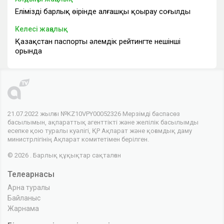
Еліміздің барлық өңірінде алғашқы қоңырау соғылды
Келесі жаңалық
Қазақстан паспорты әлемдік рейтингте нешінші
орында
21.07.2022 жылғы №KZ10VPY00052326 Мерзімді баспасөз
басылымын, ақпараттық агенттікті және желілік басылымды
есепке қою туралы куәлігі, ҚР Ақпарат және қоғамдық даму
министрлігінің Ақпарат комитетімен берілген.
© 2026 . Барлық құқықтар сақталған
Телеарнасы
Арна туралы
Байланыс
Жарнама