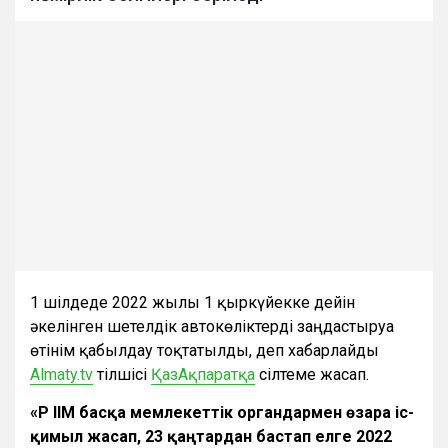
1 шілдеде 2022 жылғы 1 қыркүйекке дейін
әкелінген шетелдік автокөліктерді заңдастыруға
өтінім қабылдау тоқтатылды, деп хабарлайды
Almaty.tv
тілшісі
ҚазАқпаратқа
сілтеме жасап.
«ҚР ІІМ басқа мемлекеттік органдармен өзара іс-
қимыл жасап, 23 қаңтардан бастап елге 2022