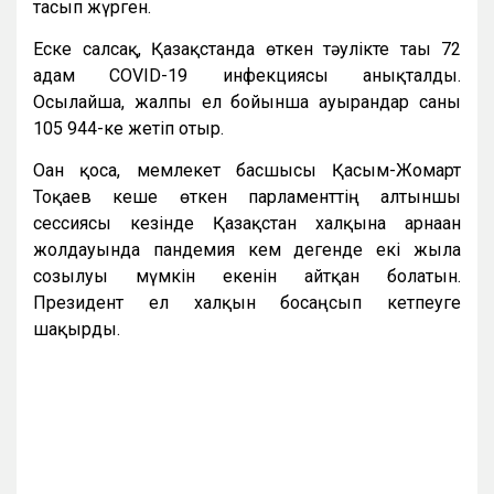
тасып жүрген.
Еске салсақ, Қазақстанда өткен тәулікте тағы 72
адам COVID-19 инфекциясы анықталды.
Осылайша, жалпы ел бойынша ауырғандар саны
105 944-ке жетіп отыр.
Оған қоса, мемлекет басшысы Қасым-Жомарт
Тоқаев кеше өткен парламенттің алтыншы
сессиясы кезінде Қазақстан халқына арнаған
жолдауында пандемия кем дегенде екі жылға
созылуы мүмкін екенін айтқан болатын.
Президент ел халқын босаңсып кетпеуге
шақырды.