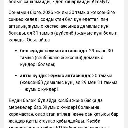
болып саналмайды, - деп хабарлайды Almaty.tv.
Сонымен бірге, 2026 жылғы 30 тамыз жексенбіге
сәйкес келеді, сондықтан бұл күн әдеттегі пән
апталық жұмыс кестесі аясында демалыс күні
болады, ал 31 тамыз (дүйсенбі) жұмыс күні болып
қалады. Осылайша:
бес күндік жұмыс аптасында:
29 және 30
тамыз (сенбі және жексенбі) демалыс
күндері болады;
алты күндік жұмыс аптасында:
30 тамыз
(жексенбі) демалыс күні, ал 29 мен 31 тамыз
— жұмыс күндері.
Бұдан бөлек, бұл айда кәсіби және басқа да
мерекелер бар. Жұмыс күндері болғанына
қарамастан, олар атап өтіледі және оған қатысы бар
жандар құттықтаулар қабылдайды. Кәсіби
мерекелердің тізбесі ҚР Еңбек және халықты