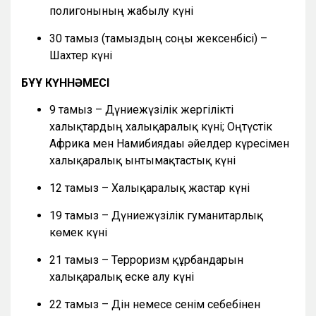
полигонының жабылу күні
30 тамыз (тамыздың соңғы жексенбісі) –
Шахтер күні
БҰҰ КҮННӘМЕСІ
9 тамыз – Дүниежүзілік жергілікті
халықтардың халықаралық күні; Оңтүстік
Африка мен Намибиядағы әйелдер күресімен
халықаралық ынтымақтастық күні
12 тамыз – Халықаралық жастар күні
19 тамыз – Дүниежүзілік гуманитарлық
көмек күні
21 тамыз – Терроризм құрбандарын
халықаралық еске алу күні
22 тамыз – Дін немесе сенім себебінен