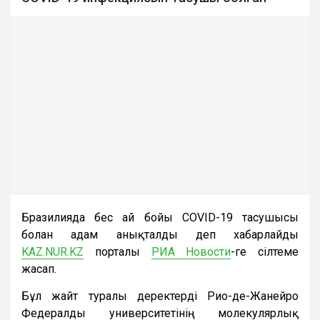
Бразилияда бес ай бойы COVID-19 тасушысы
болған адам анықталды деп хабарлайды
KAZ.NUR.KZ
порталы
РИА Новости
-ге сілтеме
жасап.
Бұл жайт туралы деректерді Рио-де-Жанейро
Федералды университетінің молекулярлық