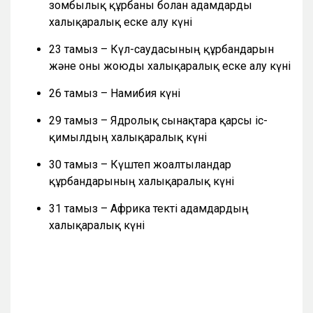
зомбылық құрбаны болған адамдарды
халықаралық еске алу күні
23 тамыз – Күл-саудасының құрбандарын
және оны жоюды халықаралық еске алу күні
26 тамыз – Намибия күні
29 тамыз – Ядролық сынақтарға қарсы іс-
қимылдың халықаралық күні
30 тамыз – Күштеп жоғалтылғандар
құрбандарының халықаралық күні
31 тамыз – Африка текті адамдардың
халықаралық күні