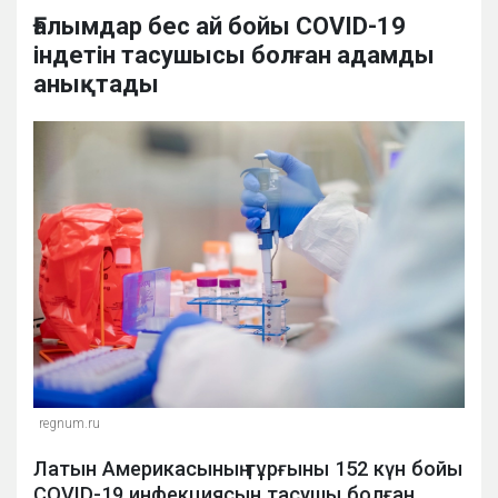
Ғалымдар бес ай бойы COVID-19
індетін тасушысы болған адамды
анықтады
regnum.ru
Латын Америкасының тұрғыны 152 күн бойы
COVID-19 инфекциясын тасушы болған