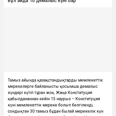
Бұл айда 10 демалыс күні бар
Тамыз айында қазақстандықтарды мемлекеттік
мерекелерге байланысты қосымша демалыс
күндері күтіп тұрған жоқ. Жаңа Конституция
қабылданғаннан кейін 15 наурыз – Конституция
күні мемлекеттік мереке болып белгіленді,
сондықтан 30 тамыз бұдан былай мерекелік күн