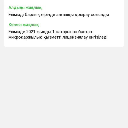
Алдыңғы жаңалық
Еліміздің барлық өңірінде алғашқы қоңырау соғылды
Келесі жаңалық
Елімізде 2021 жылдың 1 қаңтарынан бастап
микроқаржылық қызметті лицензиялау енгізіледі