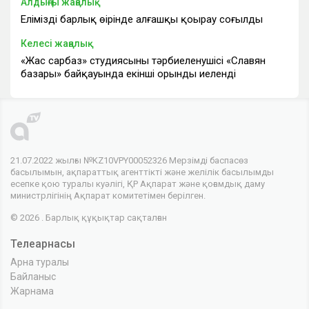
Алдыңғы жаңалық
Еліміздің барлық өңірінде алғашқы қоңырау соғылды
Келесі жаңалық
«Жас сарбаз» студиясының тәрбиеленушісі «Славян
базары» байқауында екінші орынды иеленді
21.07.2022 жылғы №KZ10VPY00052326 Мерзімді баспасөз
басылымын, ақпараттық агенттікті және желілік басылымды
есепке қою туралы куәлігі, ҚР Ақпарат және қоғамдық даму
министрлігінің Ақпарат комитетімен берілген.
© 2026 . Барлық құқықтар сақталған
Телеарнасы
Арна туралы
Байланыс
Жарнама