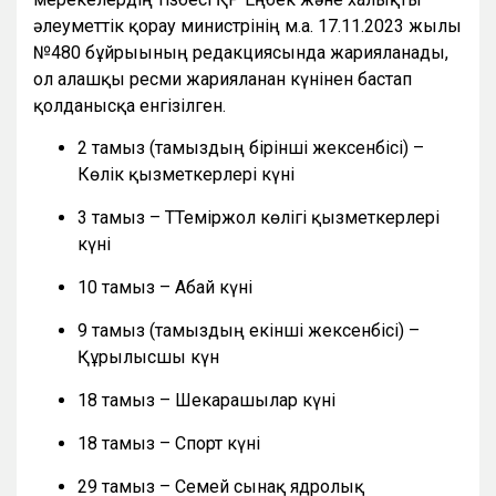
әлеуметтік қорғау министрінің м.а. 17.11.2023 жылғы
№480 бұйрығының редакциясында жарияланады,
ол алғашқы ресми жарияланған күнінен бастап
қолданысқа енгізілген.
2 тамыз (тамыздың бірінші жексенбісі) –
Көлік қызметкерлері күні
3 тамыз – ТТеміржол көлігі қызметкерлері
күні
10 тамыз – Абай күні
9 тамыз (тамыздың екінші жексенбісі) –
Құрылысшы күн
18 тамыз – Шекарашылар күні
18 тамыз – Спорт күні
29 тамыз – Семей сынақ ядролық