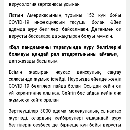
вирусология зертханасы ұсынған.
Латын Америкасының тұрғыны 152 күн бойы
COVID-19 инфекциясын тасушы болған. Әйел
адамда ауру белгілері байқалмаған. Дегенмен ол
вирусты басқаларға да жұқтырған болуы мүмкін.
«Бұл пандемияның таралуында ауру белгілерінің
болмауы қандай рөл атқаратынының айғағы»,
–
деп жазады басылым.
Есімін жасырған науқас денсаулық сақтау
саласында жұмыс істейді. Наурызда әйелде жеңіл
COVID-19 белгілері пайда болған. Осыдан кейін ол
үй карантиніне алынған. Сөйтіп бес айдан кейін ғана
жұмысқа қайта оралған.
Зерттеушілер 3000 адамға молекулалық сынақтар
жүргізді, олардың кейбіреулері ешқандай ауру
белгілерін сезбесе де, бірнеше күн бойы вирусты