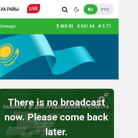
LIVE
АУА РАЙЫ
ҚАЗ
РУС
Әлемде
$
469.93
€
541.64
₽
5.71