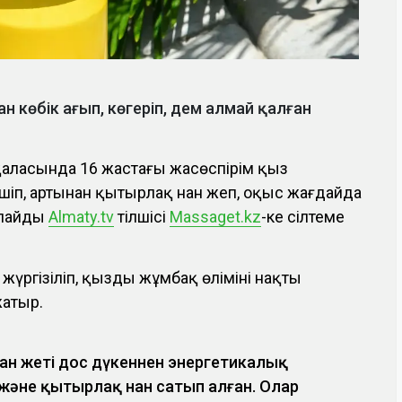
н көбік ағып, көгеріп, дем алмай қалған
 қаласында 16 жастағы жасөспірім қыз
шіп, артынан қытырлақ нан жеп, оқыс жағдайда
рлайды
Almaty.tv
тілшісі
Massaget.kz
-ке сілтеме
үргізіліп, қыздың жұмбақ өлімінің нақты
жатыр.
ан жеті дос дүкеннен энергетикалық
және қытырлақ нан сатып алған. Олар