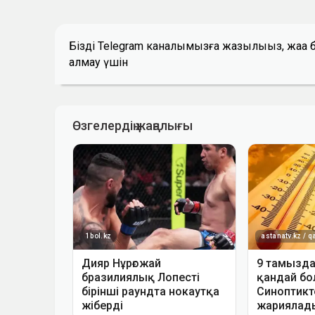
Біздің Telegram каналымызға жазылыңыз, жаң
алмау үшін