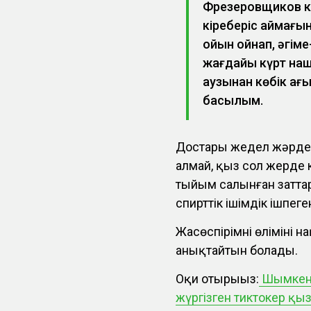
Фрезеровщиков кө
кіреберіс аймағын
ойын ойнап, әңгім
жағдайы күрт наш
аузынан көбік ағы
басылым.
Достары жедел жәрдем
алмай, қыз сол жерде 
тыйым салынған затта
спирттік ішімдік ішпеге
Жасөспірімнің өлімінің
анықтайтын болады.
Оқи отырыңыз:
Шымкент
жүргізген тиктокер қы