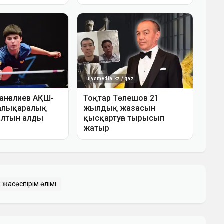
жасөспірім өлімі