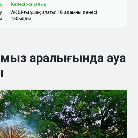
қ
Келесі жаңалық
у
АҚШ-ғы ұшақ апаты: 18 адамның денесі
ы
табылды
амыз аралығында ауа
ы