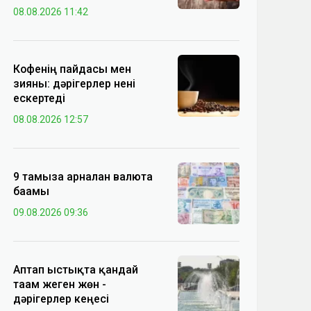
08.08.2026 11:42
Кофенің пайдасы мен
зияны: дәрігерлер нені
ескертеді
08.08.2026 12:57
9 тамызға арналған валюта
бағамы
09.08.2026 09:36
Аптап ыстықта қандай
тағам жеген жөн -
дәрігерлер кеңесі