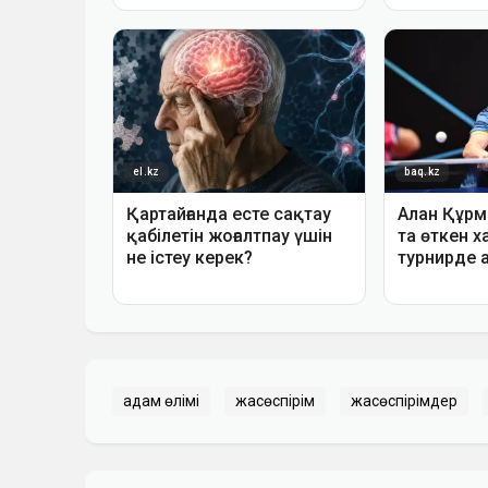
адам өлімі
жасөспірім
жасөспірімдер