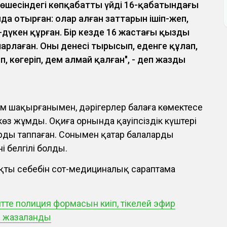
шесіндегі көпқабатты үйдің 16-қабатындағы
да отырған: олар алған заттарын ішіп-жеп,
е-дүкен құрған. Бір кезде 16 жастағы қыздың
арлаған. Оның денесі тырысып, еденге құлап,
п, көгеріп, дем алмай қалған", - деп жазды
 шақырғанымен, дәрігерлер балаға көмектесе
көз жұмды. Оқиға орнында қауіпсіздік күштері
рды таппаған. Сонымен қатар балалардың
ні белгілі болды.
 нақты себебін сот-медициналық сараптама
те полиция формасын киіп, тікелей эфир
з жазаланды