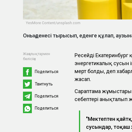
YesMore Content/unsplash.com
Оның денесі тырысып, еденге құлап, аузына
Жаңалықтармен
Ресейдің Екатеринбург
бөлісіңіз
энергетикалық сусын і
мерт болды, деп хаба
Поделиться
жасап.
Твитнуть
Сараптама жұмыстары ж
Поделиться
себептері анықталып 
Поделиться
"Мектептен қайтқ
сусындар, тоқаш 