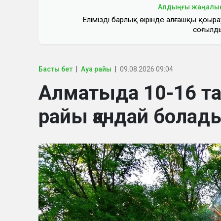
Алдыңғы жаңалы
Еліміздің барлық өңірінде алғашқы қоңыра
соғылд
Басты бет
Ауа райы
09.08.2026 09:04
Алматыда 10-16 т
райы қандай болад