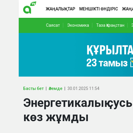
ЖАҢАЛЫҚТАР
МЕНШІКТІ ӨНДІРІС
ЖАҢ
Саясат
Экономика
Таза Қазақстан
Басты бет
Әлемде
30.01.2025 11:54
Энергетикалық сус
көз жұмды