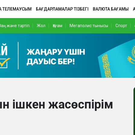
А ТЕЛЕМАУСЫМ
БАҒДАРЛАМАЛАР ТІЗБЕГІ
ВАЛЮТА БАҒАМЫ
Заң және тәртіп
Жол
Қоғам
Мегаполис тынысы
Спорт
ын ішкен жасөспірім