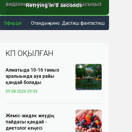
Эфирде
Отандық кино. Дастиш фантастиш
КӨП ОҚЫЛҒАН
Алматыда 10-16 тамыз
аралығында ауа райы
қандай болады
09.08.2026 09:04
Жеміс-жидек жеудің
пайдасы қандай -
диетолог кеңесі