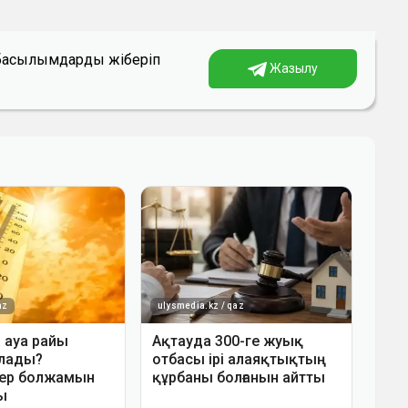
а басылымдарды жіберіп
Жазылу