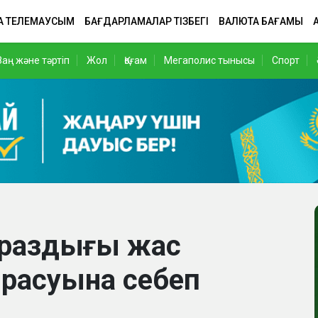
А ТЕЛЕМАУСЫМ
БАҒДАРЛАМАЛАР ТІЗБЕГІ
ВАЛЮТА БАҒАМЫ
Заң және тәртіп
Жол
Қоғам
Мегаполис тынысы
Спорт
араздығы жас
расуына себеп