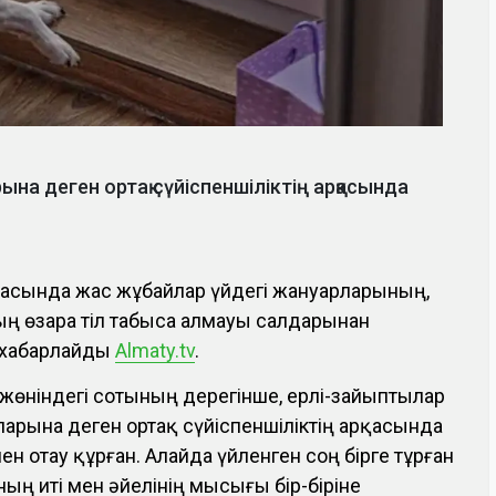
на деген ортақ сүйіспеншіліктің арқасында
ласында жас жұбайлар үйдегі жануарларының,
ың өзара тіл табыса алмауы салдарынан
 хабарлайды
Аlmaty.tv
.
 жөніндегі сотының дерегінше, ерлі-зайыптылар
арына деген ортақ сүйіспеншіліктің арқасында
н отау құрған. Алайда үйленген соң бірге тұрған
ың иті мен әйелінің мысығы бір-біріне