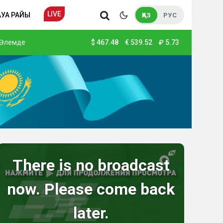
LIVE
АУА РАЙЫ
ҚАЗ
РУС
Әлемде
$
467.48
€
539.52
₽
5.73