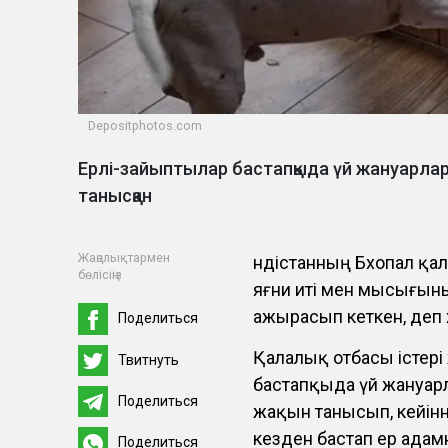
Depositphotos.com
Ерлі-зайыптылар бастапқыда үй жануарлары
танысқан
Жаңалықтармен
Үндістанның Бхопал қа
бөлісіңіз
яғни иті мен мысығын
ажырасып кеткен, деп
Поделиться
Қалалық отбасы істері
Твитнуть
бастапқыда үй жануарл
Поделиться
жақын танысып, кейінне
кезден бастап ер адамн
Поделиться