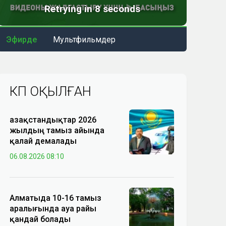
Эфирде
Мультфильмдер
КӨП ОҚЫЛҒАН
Қазақстандықтар 2026
жылдың тамыз айында
қалай демалады
06.08.2026 08:10
Алматыда 10-16 тамыз
аралығында ауа райы
қандай болады