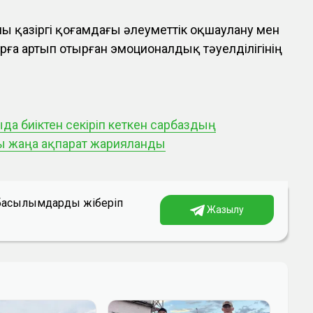
аны қазіргі қоғамдағы әлеуметтік оқшаулану мен
ға артып отырған эмоционалдық тәуелділігінің
да биіктен секіріп кеткен сарбаздың
ы жаңа ақпарат жарияланды
а басылымдарды жіберіп
Жазылу