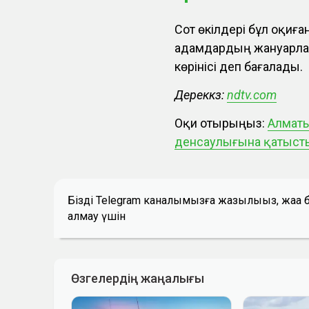
Сот өкілдері бұл оқиғ
адамдардың жануарлар
көрінісі деп бағалады.
Дереккөз:
ndtv.com
Оқи отырыңыз:
Алматы
денсаулығына қатыст
Біздің Telegram каналымызға жазылыңыз, жаң
алмау үшін