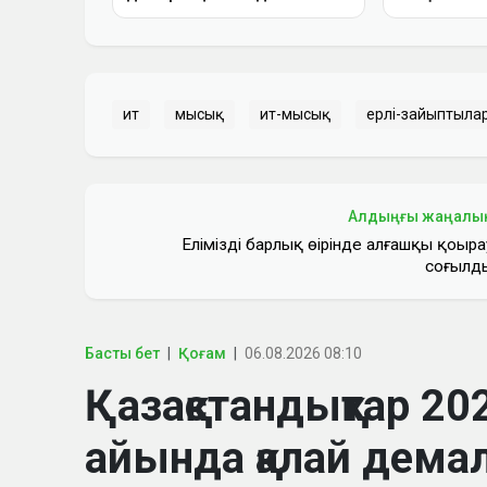
ит
мысық
ит-мысық
ерлі-зайыптыла
Алдыңғы жаңалы
Еліміздің барлық өңірінде алғашқы қоңыра
соғылд
Басты бет
Қоғам
06.08.2026 08:10
Қазақстандықтар 
айында қалай дем