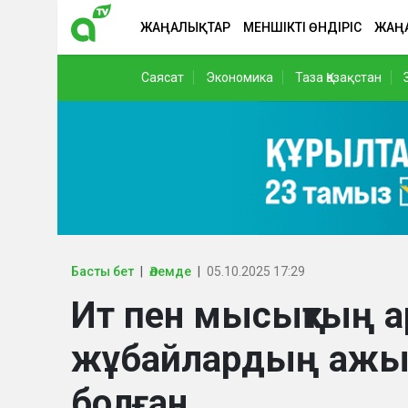
ЖАҢАЛЫҚТАР
МЕНШІКТІ ӨНДІРІС
ЖАҢ
Саясат
Экономика
Таза Қазақстан
Басты бет
Әлемде
05.10.2025 17:29
Ит пен мысықтың 
жұбайлардың ажы
болған