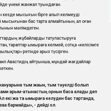
йде үнемі жанжал туындаған.
ен кезде мысығын бірге алып келмеуді
лі мысығынан бас тарта алмайтынын, ал оған
йтынын мәлімдеген.
гтардың жұбайларды татуластыруға
ан, тараптар ымыраға келмей, сотқа «келісімге
ылықтар» ретінде арыз түсірген.
ил Авастидің айтуынша, мұндай жағдайлар
кеткен.
жануарына тым жақын, тым тәуелді болып
адами қарым-қатынастың орнын баса алады деп
л екі жақ та ымыраға келуден бас тартқанда,
аққа бармайды», - дейді ол.