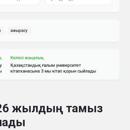
р
ажырасу
қ
Келесі жаңалық
у
Қазақстандық ғалым университет
ы
кітапханасына 3 мың кітап қорын сыйлады
2026 жылдың тамыз
алады