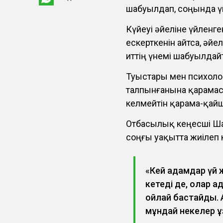
шабуылдап, соңында ү
Күйеуі әйеліне үйленг
ескерткенін айтса, әйе
иттің үнемі шабуылда
Туыстары мен психоло
талпынғанына қарамаст
келмейтін қарама-қайш
Отбасылық кеңесші Ша
соңғы уақытта жиілеп 
«Кей адамдар үй 
кетеді де, олар 
ойлай бастайды. А
мұндай некелер ұз