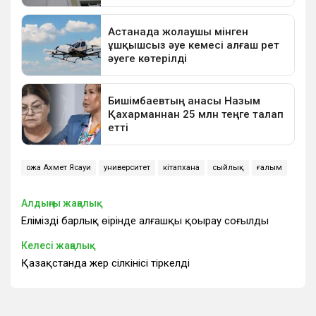
Қожа Ахмет Ясауи
университет
кітапхана
сыйлық
ғалым
Алдыңғы жаңалық
Еліміздің барлық өңірінде алғашқы қоңырау соғылды
Келесі жаңалық
Қазақстанда жер сілкінісі тіркелді