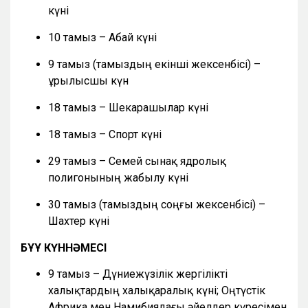
күні
10 тамыз – Абай күні
9 тамыз (тамыздың екінші жексенбісі) –
Құрылысшы күн
18 тамыз – Шекарашылар күні
18 тамыз – Спорт күні
29 тамыз – Семей сынақ ядролық
полигонының жабылу күні
30 тамыз (тамыздың соңғы жексенбісі) –
Шахтер күні
БҰҰ КҮННӘМЕСІ
9 тамыз – Дүниежүзілік жергілікті
халықтардың халықаралық күні; Оңтүстік
Африка мен Намибиядағы әйелдер күресімен