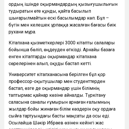
Қордың ішінде оқырмандардың қызығушылығын
тудыратын өте құнды, қайта басылып
шығарылмайтын ескі басылымдар көп. Бұл –
бүгін мен келешек ұрпаққа жасалған бағасы биік
рухани мұра.
Кітапхана қызметкерлері 3000 кітапты салалары
бойынша бөліп, өңдеуден өткізді. Арнайы базаға
енген кітаптарды оқырмандар кітапхана
сөрелерінен алып, оқуды бастап кетті.
Университет кітапханасына берілген бұл қор
профессор-оқытушылар мен студенттерден
бастап, өзге де оқырмандар үшін білімнің
таптырмас қайнар көзіне айналды. Түркітану
саласына саналы ғұмырын арнаған ғалымның
жылдар бойы жинаған білім көздерін оқу ордаға
сыйға тартуындағы басты мақсаты да осы еді.
Осылайша Шәкір Ибраев өзінен кейінгі жас