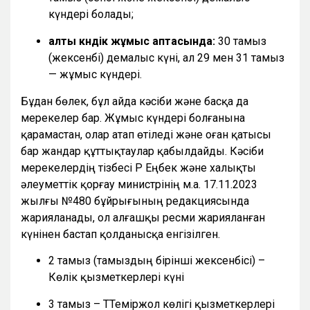
күндері болады;
алты күндік жұмыс аптасында:
30 тамыз
(жексенбі) демалыс күні, ал 29 мен 31 тамыз
— жұмыс күндері.
Бұдан бөлек, бұл айда кәсіби және басқа да
мерекелер бар. Жұмыс күндері болғанына
қарамастан, олар атап өтіледі және оған қатысы
бар жандар құттықтаулар қабылдайды. Кәсіби
мерекелердің тізбесі ҚР Еңбек және халықты
әлеуметтік қорғау министрінің м.а. 17.11.2023
жылғы №480 бұйрығының редакциясында
жарияланады, ол алғашқы ресми жарияланған
күнінен бастап қолданысқа енгізілген.
2 тамыз (тамыздың бірінші жексенбісі) –
Көлік қызметкерлері күні
3 тамыз – ТТеміржол көлігі қызметкерлері