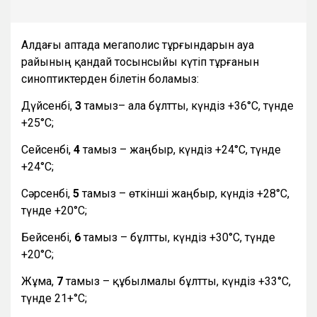
Алдағы аптада мегаполис тұрғындарын ауа
райының қандай тосынсыйы күтіп тұрғанын
синоптиктерден білетін боламыз:
Дүйсенбі,
3
тамыз– ала бұлтты, күндіз +36°С, түнде
+25°С;
Сейсенбі,
4
тамыз – жаңбыр, күндіз +24°С, түнде
+24°С;
Сәрсенбі,
5
тамыз – өткінші жаңбыр, күндіз +28°С,
түнде +20°С;
Бейсенбі,
6
тамыз – бұлтты, күндіз +30°С, түнде
+20°С;
Жұма,
7
тамыз – құбылмалы бұлтты, күндіз +33°С,
түнде 21+°С;