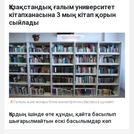
Қазақстандық ғалым университет
кітапханасына 3 мың кітап қорын
сыйлады
ҚР Ғылым және жоғары білім министрлігінің баспасөз қызметі
Қордың ішінде өте құнды, қайта басылып
шығарылмайтын ескі басылымдар көп