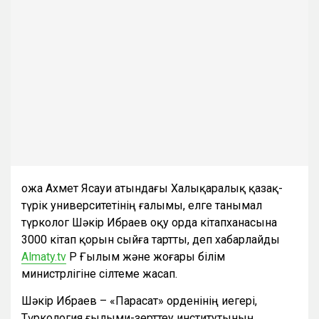
Қожа Ахмет Ясауи атындағы Халықаралық қазақ-
түрік университетінің ғалымы, елге танымал
түрколог Шәкір Ибраев оқу орда кітапханасына
3000 кітап қорын сыйға тартты, деп хабарлайды
Аlmaty.tv
ҚР Ғылым және жоғары білім
министрлігіне сілтеме жасап.
Шәкір Ибраев – «Парасат» орденінің иегері,
Түркология ғылыми-зерттеу институтының