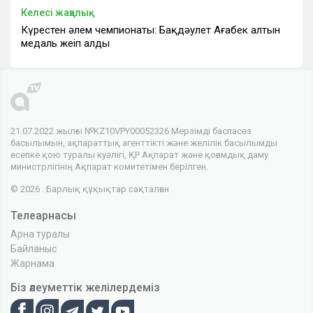
Келесі жаңалық
Күрестен әлем чемпионаты: Бақдәулет Ағабек алтын
медаль жеңіп алды
21.07.2022 жылғы №KZ10VPY00052326 Мерзімді баспасөз
басылымын, ақпараттық агенттікті және желілік басылымды
есепке қою туралы куәлігі, ҚР Ақпарат және қоғамдық даму
министрлігінің Ақпарат комитетімен берілген.
© 2026 . Барлық құқықтар сақталған
Телеарнасы
Арна туралы
Байланыс
Жарнама
Біз әлеуметтік желілердеміз