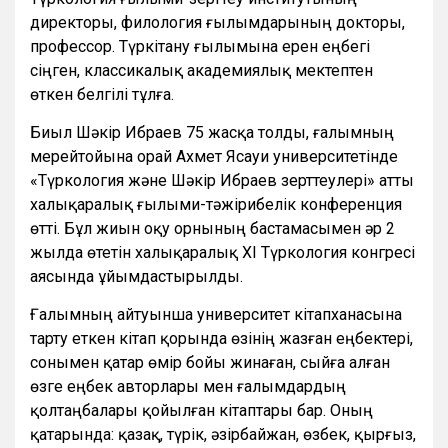
директоры, филология ғылымдарының докторы,
профессор. Түркітану ғылымына ерен еңбегі
сіңген, классикалық академиялық мектептен
өткен белгілі тұлға.
Биыл Шәкір Ибраев 75 жасқа толды, ғалымның
мерейтойына орай Ахмет Ясауи университетінде
«Түркология және Шәкір Ибраев зерттеулері» атты
халықаралық ғылыми-тәжірибелік конференция
өтті. Бұл жиын оқу орнының бастамасымен әр 2
жылда өтетін халықаралық ХІ Түркология конгресі
аясында ұйымдастырылды.
Ғалымның айтуынша университет кітапханасына
тарту еткен кітап қорында өзінің жазған еңбектері,
сонымен қатар өмір бойы жинаған, сыйға алған
өзге еңбек авторлары мен ғалымдардың
қолтаңбалары қойылған кітаптары бар. Оның
қатарында: қазақ, түрік, әзірбайжан, өзбек, қырғыз,