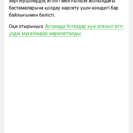
зерттеушілердің игілігі мен ғылым жолындағы
бастамаларына қолдау көрсету үшін өзіндегі бар
байлығымен бөлісті.
Оқи отырыңыз:
Астанада Ұстаздар күні аталып өтті:
үздік мұғалімдер марапатталды