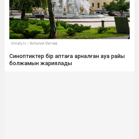
Аlmaty.tv / Виталий Фатчев
Синоптиктер бір аптаға арналған ауа райы
болжамын жариялады