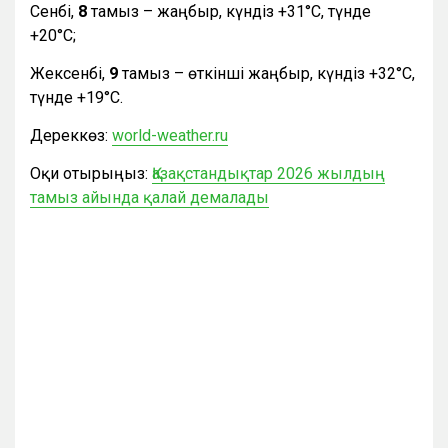
Сенбі,
8
тамыз – жаңбыр, күндіз +31°С, түнде
+20°С;
Жексенбі,
9
тамыз – өткінші жаңбыр, күндіз +32°С,
түнде +19°С.
Дереккөз:
world-weather.ru
Оқи отырыңыз:
Қазақстандықтар 2026 жылдың
тамыз айында қалай демалады