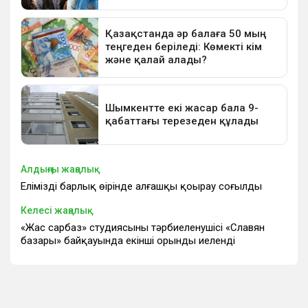
Алдыңғы жаңалық
Еліміздің барлық өңірінде алғашқы қоңырау соғылды
Келесі жаңалық
«Жас сарбаз» студиясының тәрбиеленушісі «Славян
базары» байқауында екінші орынды иеленді