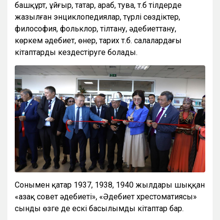
башқұрт, ұйғыр, татар, араб, тува, т.б тілдерде
жазылған энциклопедиялар, түрлі сөздіктер,
философия, фольклор, тілтану, әдебиеттану,
көркем әдебиет, өнер, тарих т.б. салалардағы
кітаптарды кездестіруге болады.
Сонымен қатар 1937, 1938, 1940 жылдары шыққан
«Қазақ совет әдебиеті», «Әдебиет хрестоматиясы»
сынды өзге де ескі басылымды кітаптар бар.