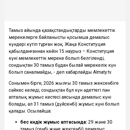
Тамыз айында қазақстандықтарды мемлекеттік
мерекелерге байланысты қосымша демалыс
күндері күтіп тұрған жоқ. Жаңа Конституция
қабылданғаннан кейін 15 наурыз – Конституция
күні мемлекеттік мереке болып белгіленді,
сондықтан 30 тамыз бұдан былай мерекелік күн
болып саналмайды, - деп хабарлайды Almaty.tv.
Сонымен бірге, 2026 жылғы 30 тамыз жексенбіге
сәйкес келеді, сондықтан бұл күн әдеттегі пән
апталық жұмыс кестесі аясында демалыс күні
болады, ал 31 тамыз (дүйсенбі) жұмыс күні болып
қалады. Осылайша:
бес күндік жұмыс аптасында:
29 және 30
тамыз (сенбі және жексенбі) демалыс