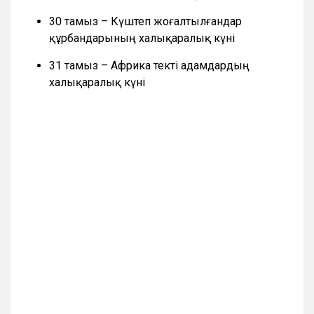
30 тамыз – Күштеп жоғалтылғандар
құрбандарының халықаралық күні
31 тамыз – Африка текті адамдардың
халықаралық күні