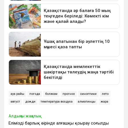
ауа райы
погода
болжам
прогноз
синоптики
лето
август
дожди
температура воздуха
алматинцы
жара
Алдыңғы жаңалық
Еліміздің барлық өңірінде алғашқы қоңырау соғылды