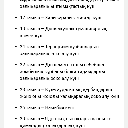
халықаралық ынтымақтастық күні
12 тамыз – Халықаралық жастар күні
19 тамыз – Дүниежүзілік гуманитарлық
көмек күні
21 тамыз – Терроризм құрбандарын
халықаралық еске алу күні
22 тамыз – Дін немесе сенім себебінен
зомбылық құрбаны болған адамдарды
халықаралық еске алу күні
23 тамыз – Күл-саудасының құрбандарын
және оны жоюды халықаралық еске алу күні
26 тамыз – Намибия күні
29 тамыз – Ядролық сынақтарға қарсы іс-
қимылдың халықаралық күні