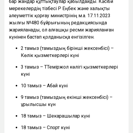
бар жандар құттықтаулар қабылдайды. Кәсіби
мерекелердің тізбесі ҚР Еңбек және халықты
әлеуметтік қорғау министрінің м.а. 17.11.2023
жылғы №480 бұйрығының редакциясында
жарияланады, ол алғашқы ресми жарияланған
күнінен бастап қолданысқа енгізілген.
2 тамыз (тамыздың бірінші жексенбісі) –
Көлік қызметкерлері күні
3 тамыз – ТТеміржол көлігі қызметкерлері
күні
10 тамыз – Абай күні
9 тамыз (тамыздың екінші жексенбісі) –
Құрылысшы күн
18 тамыз – Шекарашылар күні
18 тамыз – Спорт күні