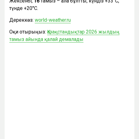
Жексенбі,
16
тамыз – ала бұлтты, күндіз +33°С,
түнде +20°С.
Дереккөз:
world-weather.ru
Оқи отырыңыз:
Қазақстандықтар 2026 жылдың
тамыз айында қалай демалады