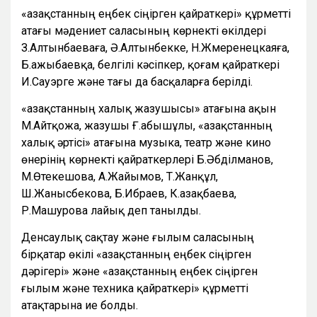
«Қазақстанның еңбек сіңірген қайраткері» құрметті
атағы мәдениет саласының көрнекті өкілдері
З.Алтынбаеваға, Ә.Алтынбекке, Н.Жмеренецкаяға,
Б.Қажыбаевқа, белгілі кәсіпкер, қоғам қайраткері
И.Сауэрге және тағы да басқаларға берілді.
«Қазақстанның халық жазушысы» атағына ақын
М.Айтқожа, жазушы Ғ.Қабышұлы, «Қазақстанның
халық әртісі» атағына музыка, театр және кино
өнерінің көрнекті қайраткерлері Б.Әбділманов,
М.Өтекешова, А.Жайымов, Т.Жанқұл,
Ш.Жанысбекова, Б.Ибраев, К.Қазақбаева,
Р.Машурова лайық деп танылды.
Денсаулық сақтау және ғылым саласының
бірқатар өкілі «Қазақстанның еңбек сіңірген
дәрігері» және «Қазақстанның еңбек сіңірген
ғылым және техника қайраткері» құрметті
атақтарына ие болды.