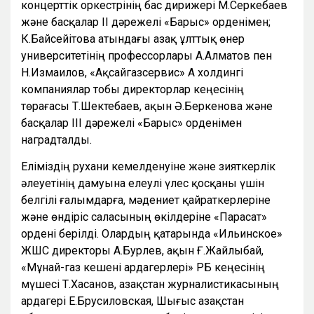
концерттік оркестрінің бас дирижері М.Серкебаев
және басқалар ІІ дәрежелі «Барыс» орденімен;
К.Байсейітова атындағы Қазақ ұлттық өнер
университетінің профессорлары А.Алматов пен
Н.Измаилов, «Ақсайгазсервис» АҚ холдингі
компаниялар тобы директорлар кеңесінің
төрағасы Т.Шектебаев, ақын Ә.Беркенова және
басқалар ІІІ дәрежелі «Барыс» орденімен
наградталды.
Еліміздің рухани кемелденуіне және зияткерлік
әлеуетінің дамуына елеулі үлес қосқаны үшін
белгілі ғалымдарға, мәдениет қайраткерлеріне
және өндіріс саласының өкілдеріне «Парасат»
ордені берілді. Олардың қатарында «Ильинское»
ЖШС директоры А.Бурлев, ақын Ғ.Жайлыбай,
«Мұнай-газ кешені ардагерлері» РҚБ кеңесінің
мүшесі Т.Хасанов, Қазақстан журналистикасының
ардагері Е.Брусиловская, Шығыс Қазақстан