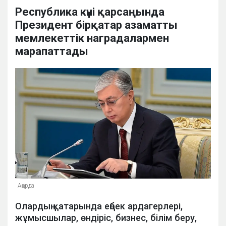
Республика күні қарсаңында
Президент бірқатар азаматты
мемлекеттік наградалармен
марапаттады
Ақорда
Олардың қатарында еңбек ардагерлері,
жұмысшылар, өндіріс, бизнес, білім беру,