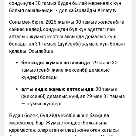
сондықтан 30 тамыз бұдан былай мерекелік күн
болып саналмайды, - деп хабарлайды Almaty.tv.
Сонымен бірге, 2026 жылғы 30 тамыз жексенбіге
сәйкес келеді, сондықтан бұл күн әдеттегі пән
апталық жұмыс кестесі аясында демалыс күні
болады, ал 31 тамыз (дүйсенбі) жұмыс күні болып
қалады. Осылайша:
бес күндік жұмыс аптасында:
29 және 30
тамыз (сенбі және жексенбі) демалыс
күндері болады;
алты күндік жұмыс аптасында:
30 тамыз
(жексенбі) демалыс күні, ал 29 мен 31 тамыз
— жұмыс күндері.
Бұдан бөлек, бұл айда кәсіби және басқа да
мерекелер бар. Жұмыс күндері болғанына
қарамастан, олар атап өтіледі және оған қатысы