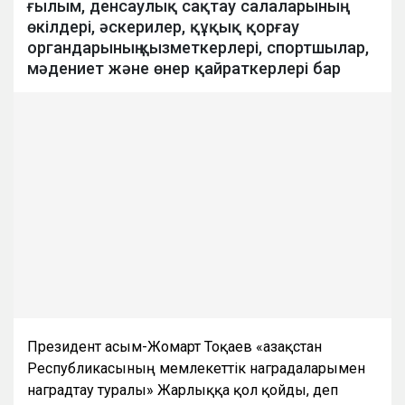
ғылым, денсаулық сақтау салаларының
өкілдері, әскерилер, құқық қорғау
органдарының қызметкерлері, спортшылар,
мәдениет және өнер қайраткерлері бар
Президент Қасым-Жомарт Тоқаев «Қазақстан
Республикасының мемлекеттік наградаларымен
наградтау туралы» Жарлыққа қол қойды, деп