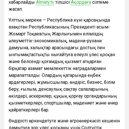
хабарлайды
Almaty.tv
тілшісі
Ақордаға
сілтеме
жасап.
Ұлттық мереке – Республика күні қарсаңында
Қазақстан Республикасының Президенті Қасым-
Жомарт Тоқаевтың Жарлығымен еліміздің
әлеуметтік-экономикалық, мәдени-рухани
дамуына, халықтар арасындағы достық пен
ынтымақтастықты нығайтуға елеулі үлес қосқан
және белсенді қоғамдық қызмет атқарған
бірқатар азамат мемлекеттік наградалармен
марапатталды. Олардың қатарында еңбек
ардагерлері, жұмысшылар, өндіріс, бизнес, білім
беру, ғылым, денсаулық сақтау салаларының
өкілдері, әскерилер, құқық қорғау органдарының
қызметкерлері, спортшылар, мәдениет және өнер
қайраткерлері бар.
Өндірісті өркендетуге және агроөнеркәсіп кешенін
дамытуға зор үлес қосқаны үшін Солтүстік