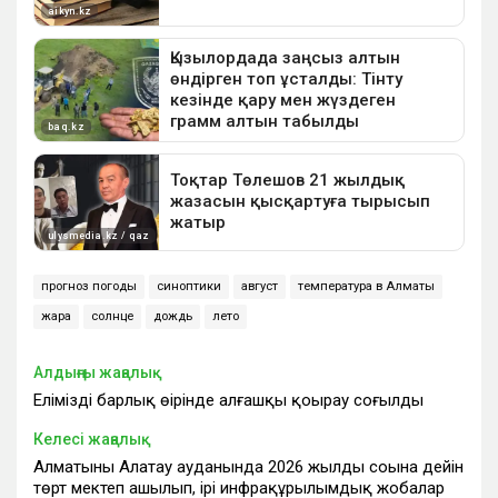
прогноз погоды
синоптики
август
температура в Алматы
жара
солнце
дождь
лето
Алдыңғы жаңалық
Еліміздің барлық өңірінде алғашқы қоңырау соғылды
Келесі жаңалық
Алматының Алатау ауданында 2026 жылдың соңына дейін
төрт мектеп ашылып, ірі инфрақұрылымдық жобалар