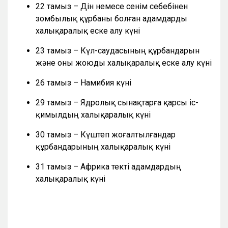
22 тамыз – Дін немесе сенім себебінен
зомбылық құрбаны болған адамдарды
халықаралық еске алу күні
23 тамыз – Күл-саудасының құрбандарын
және оны жоюды халықаралық еске алу күні
26 тамыз – Намибия күні
29 тамыз – Ядролық сынақтарға қарсы іс-
қимылдың халықаралық күні
30 тамыз – Күштеп жоғалтылғандар
құрбандарының халықаралық күні
31 тамыз – Африка текті адамдардың
халықаралық күні