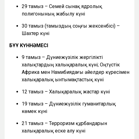
29 тамыз – Семей сынақ ядролық
полигонының жабылу күні
30 тамыз (тамыздың соңғы жексенбісі) –
Шахтер күні
БҰҰ КҮННӘМЕСІ
9 тамыз – Дүниежүзілік жергілікті
халықтардың халықаралық күні; Оңтүстік
Африка мен Намибиядағы әйелдер күресімен
халықаралық ынтымақтастық күні
12 тамыз – Халықаралық жастар күні
19 тамыз – Дүниежүзілік гуманитарлық
көмек күні
21 тамыз – Терроризм құрбандарын
халықаралық еске алу күні