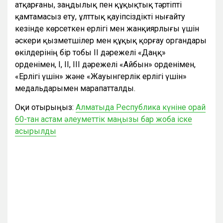
атқарғаны, заңдылық пен құқықтық тәртіпті
қамтамасыз ету, ұлттық қауіпсіздікті нығайту
кезінде көрсеткен ерлігі мен жанқиярлығы үшін
әскери қызметшілер мен құқық қорғау органдары
өкілдерінің бір тобы ІІ дәрежелі «Даңқ»
орденімен, I, ІІ, ІІІ дәрежелі «Айбын» орденімен,
«Ерлігі үшін» және «Жауынгерлік ерлігі үшін»
медальдарымен марапатталды.
Оқи отырыңыз:
Алматыда Республика күніне орай
60-тан астам әлеуметтік маңызы бар жоба іске
асырылды