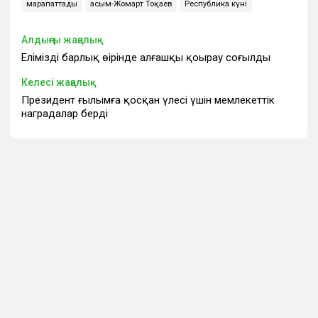
марапаттады
Қасым-Жомарт Тоқаев
Республика күні
Алдыңғы жаңалық
Еліміздің барлық өңірінде алғашқы қоңырау соғылды
Келесі жаңалық
Президент ғылымға қосқан үлесі үшін мемлекеттік
наградалар берді