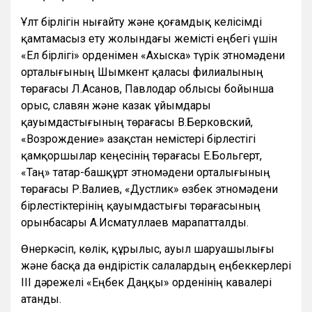
Ұлт бірлігін нығайту және қоғамдық келісімді
қамтамасыз ету жолындағы жемісті еңбегі үшін
«Ел бірлігі» орденімен «Ахыска» түрік этномәдени
орталығының Шымкент қаласы филиалының
төрағасы Л.Асанов, Павлодар облысы бойынша
орыс, славян және казак ұйымдары
қауымдастығының төрағасы В.Берковский,
«Возрождение» Қазақстан немістері бірлестігі
қамқоршылар кеңесінің төрағасы Е.Больгерт,
«Таң» татар-башқұрт этномәдени орталығының
төрағасы Р.Валиев, «Дустлик» өзбек этномәдени
бірлестіктерінің қауымдастығы төрағасының
орынбасары А.Исматуллаев марапатталды.
Өнеркәсіп, көлік, құрылыс, ауыл шаруашылығы
және басқа да өндірістік салалардың еңбеккерлері
III дәрежелі «Еңбек Даңқы» орденінің кавалері
атанды.