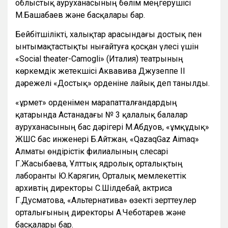
облыстық ауруханасының бөлім меңгерушісі
М.Башабаев және басқалары бар.
Бейбітшілікті, халықтар арасындағы достық пен
ынтымақтастықты нығайтуға қосқан үлесі үшін
«Social theater-Camogli» (Италия) театрының
көркемдік жетекшісі Аквавива Джузеппе ІІ
дәрежелі «Достық» орденіне лайық деп танылды.
«Құрмет» орденімен марапатталғандардың
қатарында Астанадағы № 3 қалалық балалар
ауруханасының бас дәрігері М.Абдуов, «Құмқұдық»
ЖШС бас инженері Б.Айтжан, «QazaqGaz Aimaq»
Алматы өндірістік филиалының слесарі
Г.Жасыбаева, Ұлттық ядролық орталықтың
лаборанты Ю.Карягин, Орталық мемлекеттік
архивтің директоры С.Шілдебай, актриса
Г.Дусматова, «Альтернатива» өзекті зерттеулер
орталығының директоры А.Чеботарев және
басқалары бар.