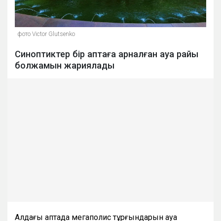
фото Victor Glutsenko
Синоптиктер бір аптаға арналған ауа райы
болжамын жариялады
Алдағы аптада мегаполис тұрғындарын ауа