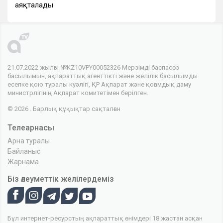
аяқталады
21.07.2022 жылғы №KZ10VPY00052326 Мерзімді баспасөз
басылымын, ақпараттық агенттікті және желілік басылымды
есепке қою туралы куәлігі, ҚР Ақпарат және қоғамдық даму
министрлігінің Ақпарат комитетімен берілген.
© 2026 . Барлық құқықтар сақталған
Телеарнасы
Арна туралы
Байланыс
Жарнама
Біз әлеуметтік желілердеміз
Бұл интернет-ресурстың ақпараттық өнімдері 18 жастан асқан