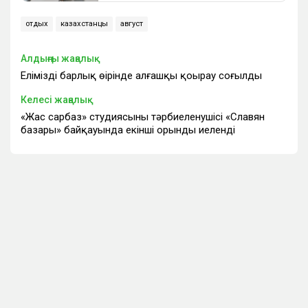
отдых
казахстанцы
август
Алдыңғы жаңалық
Еліміздің барлық өңірінде алғашқы қоңырау соғылды
Келесі жаңалық
«Жас сарбаз» студиясының тәрбиеленушісі «Славян
базары» байқауында екінші орынды иеленді