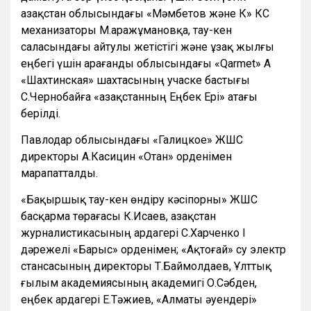
Қазақстан облысындағы «Мәмбетов және К» КС
механизаторы М.Қаражұмановқа, тау-кен
саласындағы айтулы жетістігі және ұзақ жылғы
еңбегі үшін Қарағанды облысындағы «Qarmet» АҚ
«Шахтинская» шахтасының учаске бастығы
С.Чернобайға «Қазақстанның Еңбек Ері» атағы
берілді.
Павлодар облысындағы «Галицкое» ЖШС
директоры А.Касицин «Отан» орденімен
марапатталды.
«Бақыршық тау-кен өндіру кәсіпорны» ЖШС
басқарма төрағасы К.Исаев, Қазақстан
журналистикасының ардагері С.Харченко І
дәрежелі «Барыс» орденімен; «Ақтоғай» су электр
стансасының директоры Т.Баймолдаев, Ұлттық
ғылым академиясының академигі О.Сәбден,
еңбек ардагері Е.Тәжиев, «Алматы әуендері»