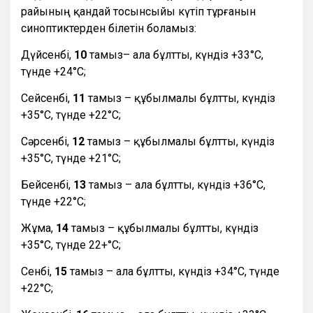
райының қандай тосынсыйы күтіп тұрғанын
синоптиктерден білетін боламыз:
Дүйсенбі,
10
тамыз– ала бұлтты, күндіз +33°С,
түнде +24°С;
Сейсенбі,
11
тамыз – құбылмалы бұлтты, күндіз
+35°С, түнде +22°С;
Сәрсенбі,
12
тамыз – құбылмалы бұлтты, күндіз
+35°С, түнде +21°С;
Бейсенбі,
13
тамыз – ала бұлтты, күндіз +36°С,
түнде +22°С;
Жұма,
14
тамыз – құбылмалы бұлтты, күндіз
+35°С, түнде 22+°С;
Сенбі,
15
тамыз – ала бұлтты, күндіз +34°С, түнде
+22°С;