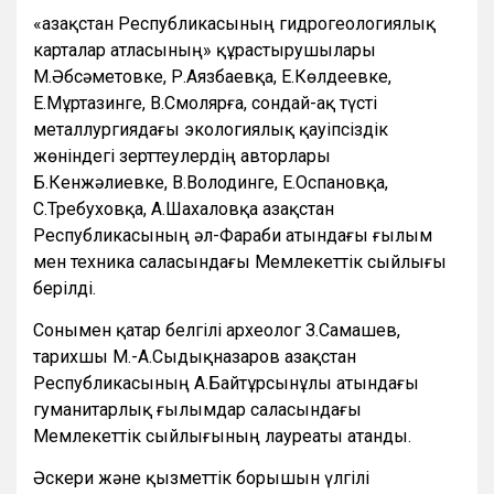
«Қазақстан Республикасының гидрогеологиялық
карталар атласының» құрастырушылары
М.Әбсәметовке, Р.Аязбаевқа, Е.Көлдеевке,
Е.Мұртазинге, В.Смолярға, сондай-ақ түсті
металлургиядағы экологиялық қауіпсіздік
жөніндегі зерттеулердің авторлары
Б.Кенжәлиевке, В.Володинге, Е.Оспановқа,
С.Требуховқа, А.Шахаловқа Қазақстан
Республикасының әл-Фараби атындағы ғылым
мен техника саласындағы Мемлекеттік сыйлығы
берілді.
Сонымен қатар белгілі археолог З.Самашев,
тарихшы М.-А.Сыдықназаров Қазақстан
Республикасының А.Байтұрсынұлы атындағы
гуманитарлық ғылымдар саласындағы
Мемлекеттік сыйлығының лауреаты атанды.
Әскери және қызметтік борышын үлгілі