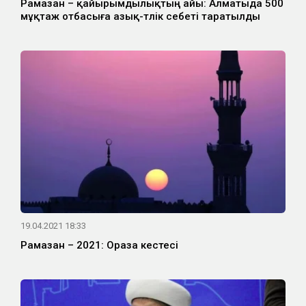
Рамазан – қайырымдылықтың айы: Алматыда 500
мұқтаж отбасыға азық-түлік себеті таратылды
19.04.2021 18:33
Рамазан – 2021: Ораза кестесі