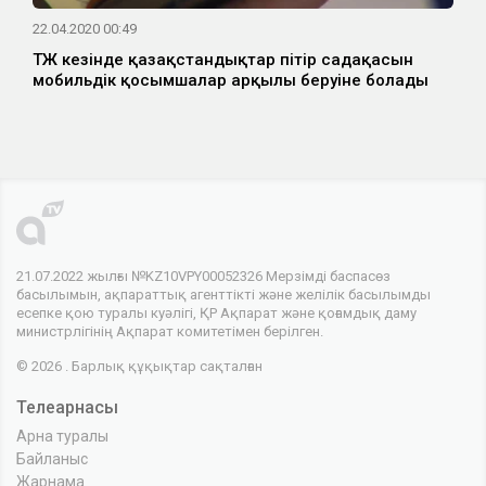
22.04.2020 00:49
ТЖ кезінде қазақстандықтар пітір садақасын
мобильдік қосымшалар арқылы беруіне болады
21.07.2022 жылғы №KZ10VPY00052326 Мерзімді баспасөз
басылымын, ақпараттық агенттікті және желілік басылымды
есепке қою туралы куәлігі, ҚР Ақпарат және қоғамдық даму
министрлігінің Ақпарат комитетімен берілген.
© 2026 . Барлық құқықтар сақталған
Телеарнасы
Арна туралы
Байланыс
Жарнама