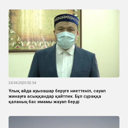
24.04.2020 02:54
Ұлық айда ауызашар беруге ниеттеніп, сауап
жинауға асыққандар қайтпек. Бұл сұраққа
қаланың бас имамы жауап берді