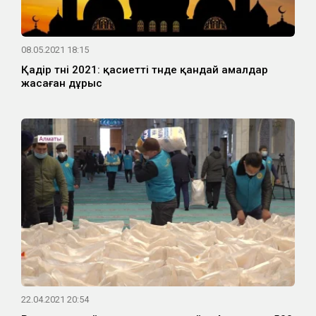
08.05.2021 18:15
Қадір түні 2021: қасиетті түнде қандай амалдар
жасаған дұрыс
22.04.2021 20:54