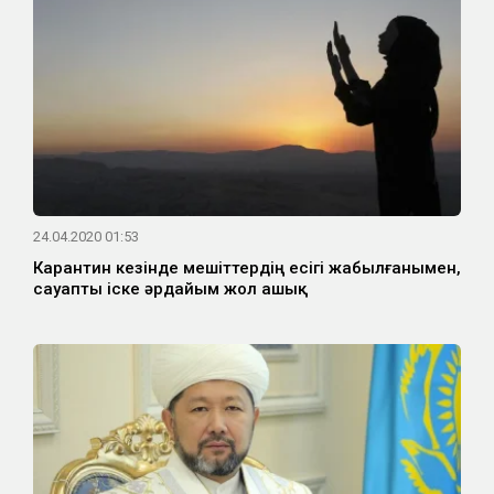
24.04.2020 01:53
Карантин кезінде мешіттердің есігі жабылғанымен,
сауапты іске әрдайым жол ашық