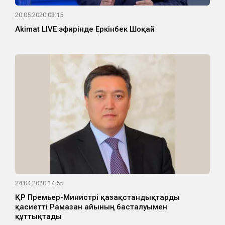
20.05.2020 03:15
Akimat LIVE эфирінде Еркінбек Шоқай
24.04.2020 14:55
ҚР Премьер-Министрі қазақстандықтарды
қасиетті Рамазан айының басталуымен
құттықтады