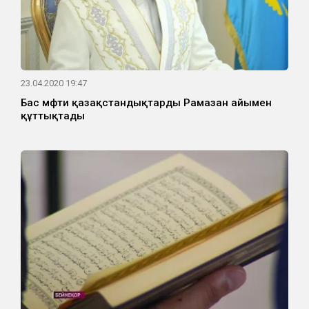
23.04.2020 19:47
Бас мүфти қазақстандықтарды Рамазан айымен
құттықтады