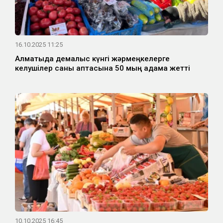
16.10.2025 11:25
Алматыда демалыс күнгі жәрмеңкелерге
келушілер саны аптасына 50 мың адамға жетті
10.10.2025 16:45