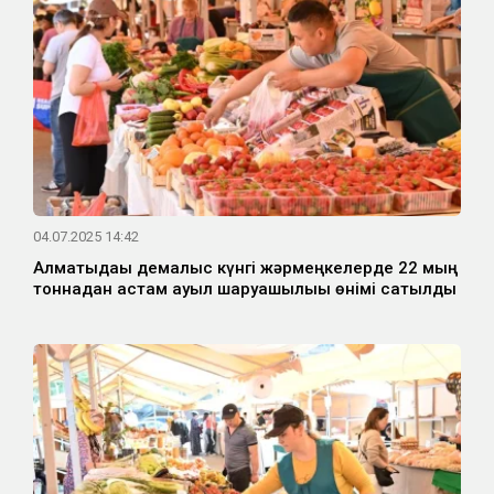
04.07.2025 14:42
Алматыдағы демалыс күнгі жәрмеңкелерде 22 мың
тоннадан астам ауыл шаруашылығы өнімі сатылды