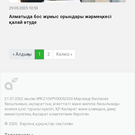
29.05.2025 10:53
Алматыда бос жұмыс орындары жәрмеңкесі
қалай өтуде
« Алдыңғы
1
2
Келесі »
21.07.2022 жылғы №KZ10VPY00052326 Мерзімді баспасөз
басылымын, ақпараттық агенттікті және желілік басылымды
есепке қою туралы куәлігі, ҚР Ақпарат және қоғамдық даму
министрлігінің Ақпарат комитетімен берілген.
© 2026 . Барлық құқықтар сақталған