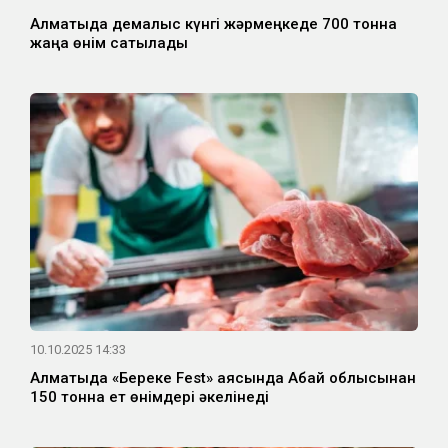
Алматыда демалыс күнгі жәрмеңкеде 700 тонна
жаңа өнім сатылады
10.10.2025 14:33
Алматыда «Береке Fest» аясында Абай облысынан
150 тонна ет өнімдері әкелінеді