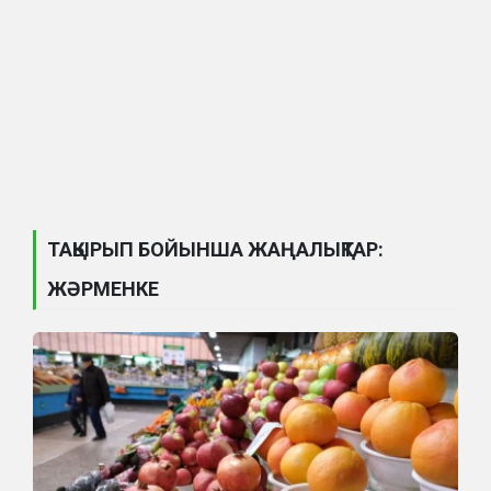
ТАҚЫРЫП БОЙЫНША ЖАҢАЛЫҚТАР:
ЖӘРМЕНКЕ