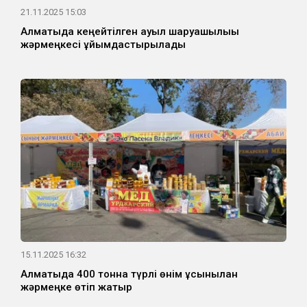
21.11.2025 15:03
Алматыда кеңейтілген ауыл шаруашылығы
жәрмеңкесі ұйымдастырылады
15.11.2025 16:32
Алматыда 400 тонна түрлі өнім ұсынылған
жәрмеңке өтіп жатыр