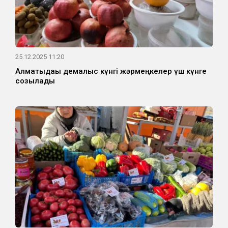
25.12.2025 11:20
Алматыдағы демалыс күнгі жәрмеңкелер үш күнге
созылады