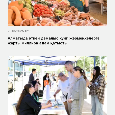
20.06.2025 12:30
Алматыда өткен демалыс күнгі жәрмеңкелерге
жарты миллион адам қатысты