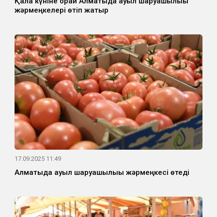
Қала күніне орай Алматыда ауыл шаруашылығы
жәрмеңкелері өтіп жатыр
17.09.2025 11:49
Алматыда ауыл шаруашылығы жәрмеңкесі өтеді