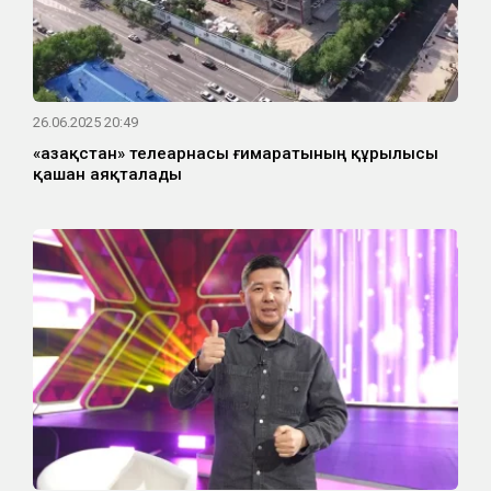
26.06.2025 20:49
«Қазақстан» телеарнасы ғимаратының құрылысы
қашан аяқталады