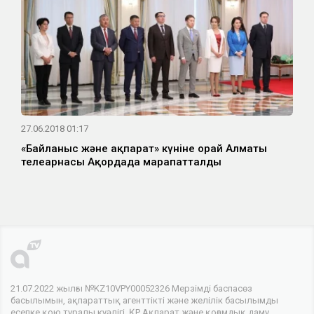
27.06.2018 01:17
«Байланыс және ақпарат» күніне орай Алматы
телеарнасы Ақордада марапатталды
21.07.2022 жылғы №KZ10VPY00052326 Мерзімді баспасөз
басылымын, ақпараттық агенттікті және желілік басылымды
есепке қою туралы куәлігі, ҚР Ақпарат және қоғамдық даму