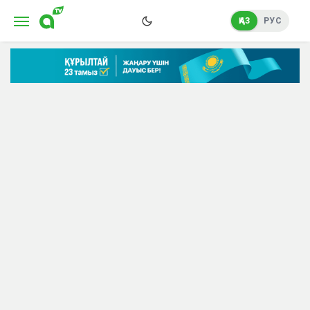
ҚАЗ
РУС