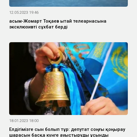
12.05.2023 19:46
Қасым-Жомарт Тоқаев Қытай телеарнасына
эксклюзивті сұхбат берді
18.01.2023 18:00
Елдігімізге сын болып тұр: депутат соңғы қоңырау
шарасын басқа күнге ауыстыруды ұсынды