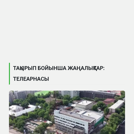
ТАҚЫРЫП БОЙЫНША ЖАҢАЛЫҚТАР:
ТЕЛЕАРНАСЫ