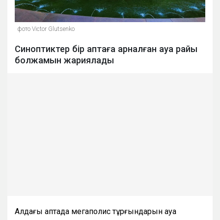
фото Victor Glutsenko
Синоптиктер бір аптаға арналған ауа райы
болжамын жариялады
Алдағы аптада мегаполис тұрғындарын ауа