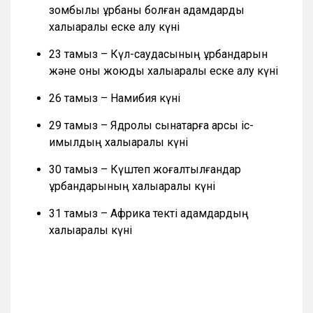
зомбылық құрбаны болған адамдарды
халықаралық еске алу күні
23 тамыз – Күл-саудасының құрбандарын
және оны жоюды халықаралық еске алу күні
26 тамыз – Намибия күні
29 тамыз – Ядролық сынақтарға қарсы іс-
қимылдың халықаралық күні
30 тамыз – Күштеп жоғалтылғандар
құрбандарының халықаралық күні
31 тамыз – Африка текті адамдардың
халықаралық күні