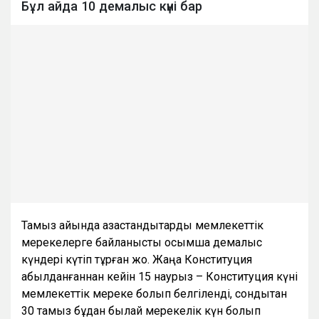
Бұл айда 10 демалыс күні бар
Тамыз айында қазақстандықтарды мемлекеттік
мерекелерге байланысты қосымша демалыс
күндері күтіп тұрған жоқ. Жаңа Конституция
қабылданғаннан кейін 15 наурыз – Конституция күні
мемлекеттік мереке болып белгіленді, сондықтан
30 тамыз бұдан былай мерекелік күн болып