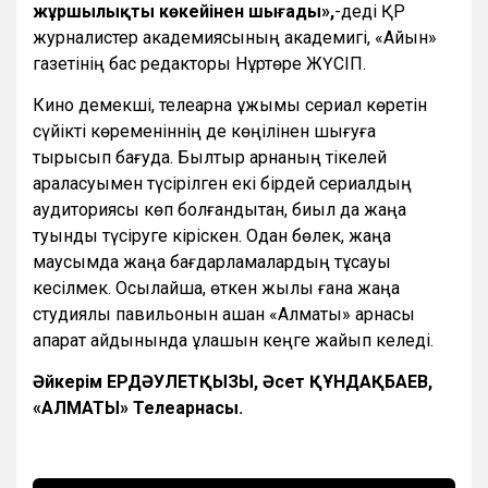
жұршылықтың көкейінен шығады»,
-деді ҚР
журналистер академиясының академигі, «Айқын»
газетінің бас редакторы Нұртөре ЖҮСІП.
Кино демекші, телеарна ұжымы сериал көретін
сүйікті көременіннің де көңілінен шығуға
тырысып бағуда. Былтыр арнаның тікелей
араласуымен түсірілген екі бірдей сериалдың
аудиториясы көп болғандықтан, биыл да жаңа
туынды түсіруге кіріскен. Одан бөлек, жаңа
маусымда жаңа бағдарламалардың тұсауы
кесілмек. Осылайша, өткен жылы ғана жаңа
студиялық павильонын ашқан «Алматы» арнасы
ақпарат айдынында құлашын кеңге жайып келеді.
Әйкерім ЕРДӘУЛЕТҚЫЗЫ, Әсет ҚҰНДАҚБАЕВ,
«АЛМАТЫ» Телеарнасы.