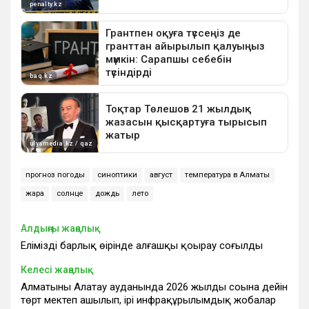
прогноз погоды
синоптики
август
температура в Алматы
жара
солнце
дождь
лето
Алдыңғы жаңалық
Еліміздің барлық өңірінде алғашқы қоңырау соғылды
Келесі жаңалық
Алматының Алатау ауданында 2026 жылдың соңына дейін
төрт мектеп ашылып, ірі инфрақұрылымдық жобалар