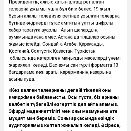
Президенттің алғыс хатын алғаш рет алған
телеарна ұжымы үшін бұл биік белес. 19 жыл
бұрын қалалық телевизия ретінде құрылған телеарна
бүгінде өңірлерді тұтас қамтитын ұлттық цифрлық
хабар таратуға қауқарлы. Алып шаһардың
аумағында ғана емес, Астана да тілшілер қосыны
жұмыс істейді. Сондай-ақ Ақтөбе, Қарағанды,
Қостанай, Солтүстік Қазақстан, Түркістан
облысында көтерілген маңызды мәселерді үнемі
жариялап келеді. Бас-аяғы сан түрлі форматта 13
бағдарлама көзі қарақты көрерменнің назарына
ұсынылуда.
«Кез келген телеарнаның деңгейі тікелей оның
имиджімен байланысты. Осы тұста, біз арнаның
келбетін түбегейлі өзгерттік деп айта аламыз.
Эфирдің мәдениеттілігі мен оның мазмұнына өте
мұқият мән береміз. Соның арқасында өзіндік
аудиториямыз көптеп жиналып келеді. Әсіресе,