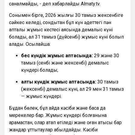
саналмайды, - деп хабарлайды Almaty.tv.
Сонымен бірге, 2026 жылғы 30 тамыз жексенбіге
сәйкес келеді, сондықтан бұл күн әдеттегі пән
апталық жұмыс кестесі аясында демалыс күні
болады, ал 31 тамыз (дүйсенбі) жұмыс күні болып
қалады. Осылайша:
бес күндік жұмыс аптасында:
29 және 30
тамыз (сенбі және жексенбі) демалыс
күндері болады;
алты күндік жұмыс аптасында:
30 тамыз
(жексенбі) демалыс күні, ал 29 мен 31 тамыз
— жұмыс күндері.
Бұдан бөлек, бұл айда кәсіби және басқа да
мерекелер бар. Жұмыс күндері болғанына
қарамастан, олар атап өтіледі және оған қатысы бар
жандар құттықтаулар қабылдайды. Кәсіби