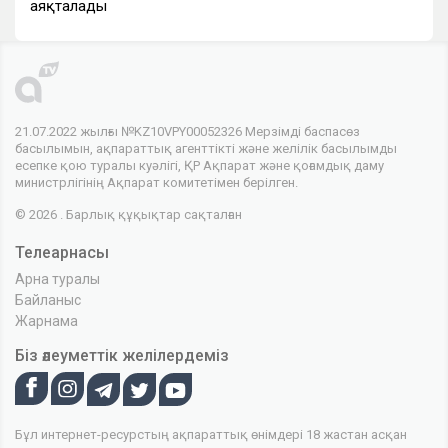
аяқталады
21.07.2022 жылғы №KZ10VPY00052326 Мерзімді баспасөз
басылымын, ақпараттық агенттікті және желілік басылымды
есепке қою туралы куәлігі, ҚР Ақпарат және қоғамдық даму
министрлігінің Ақпарат комитетімен берілген.
© 2026 . Барлық құқықтар сақталған
Телеарнасы
Арна туралы
Байланыс
Жарнама
Біз әлеуметтік желілердеміз
Бұл интернет-ресурстың ақпараттық өнімдері 18 жастан асқан