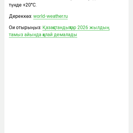
түнде +20°С.
Дереккөз:
world-weather.ru
Оқи отырыңыз:
Қазақстандықтар 2026 жылдың
тамыз айында қалай демалады