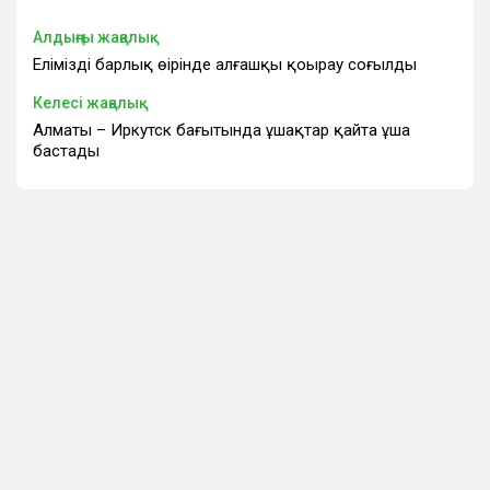
Алдыңғы жаңалық
Еліміздің барлық өңірінде алғашқы қоңырау соғылды
Келесі жаңалық
Алматы – Иркутск бағытында ұшақтар қайта ұша
бастады