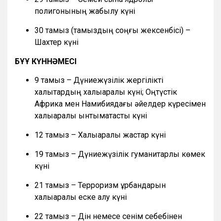
полигонының жабылу күні
30 тамыз (тамыздың соңғы жексенбісі) –
Шахтер күні
БҰҰ КҮННӘМЕСІ
9 тамыз – Дүниежүзілік жергілікті
халықтардың халықаралық күні; Оңтүстік
Африка мен Намибиядағы әйелдер күресімен
халықаралық ынтымақтастық күні
12 тамыз – Халықаралық жастар күні
19 тамыз – Дүниежүзілік гуманитарлық көмек
күні
21 тамыз – Терроризм құрбандарын
халықаралық еске алу күні
22 тамыз – Дін немесе сенім себебінен