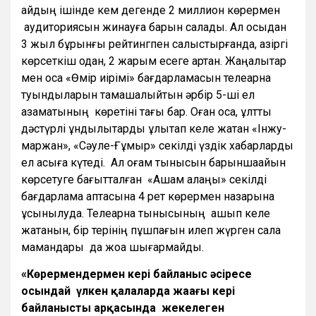
айдың ішінде кем дегенде 2 миллион көрермен
аудиториясын жинауға барын салады. Ал осыдан
3 жыл бұрынғы рейтингпен салыстырғанда, қазіргі
көрсеткіш одан, 2 жарым есеге артқан. Жаңалықтар
мен қоса «Өмір иірімі» бағдарламасын телеарна
туындыларын тамашалыйтын әрбір 5-ші ел
азаматының көретіні тағы бар. Оған қоса, ұлттық
дәстүрлі құндылықтарды ұлықтап келе жатқан «Інжу-
маржан», «Сәуле-Ғұмыр» секілді үздік хабарларды
ел асыға күтеді. Ал қоғам тынысын барыншаайқын
көрсетуге бағытталған «Ақшам алаңы» секілді
бағдарлама аптасына 4 рет көрермен назарына
ұсынылуда. Телеарна тынысының ашып келе
жатқанын, бір терінің пұшпағын илеп жүрген сала
мамандары да жоққа шығармайды.
«Көрермендермен кері байланыс әсіресе
осындай үлкен қалаларда жаңағы кері
байланыстың арқасында жекелеген