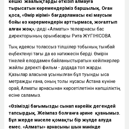
кешкі жаңалықтарды өткізіп алмауға
тырысатын көремендеріміз баршылық. Оған
қоса, «Өмір иірімі» бағдарламасы екі маусым
бойы өз көрермендерін арттырмаса, жоғалтып
алған жоқ»
,-деді «Алматы» телеарнасы бас
директорының орынбасары Рита ЖҮГІНІСОВА.
Тың идеясы толассыз тілшілер тобының тынбай
еңбектенуі тағы да өз нәтижесін берді. Өмірін
тікелей елордамен байланыстыратын кейіпкерлер
жайлы деректі фильм - додада топ жарды.
Қазылар алқасына ұсынылған бұл туынды қысқа
метражды ғана, оның толық нұсқасы Астана күніне
орай, Алматы арнасынан көрсетілетінін көпшіліктің
есіне саламыз.
«Өзіміздің бағымызды сынап көрейік дегендей
тапсырдық. Жеңімпаз болғанға әрине қуанымыз.
Бұл жерде мәселе қомақты бір жүлде алуда
емес. «Алматы» арнасының шын мәнінде