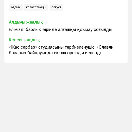
отдых
казахстанцы
август
Алдыңғы жаңалық
Еліміздің барлық өңірінде алғашқы қоңырау соғылды
Келесі жаңалық
«Жас сарбаз» студиясының тәрбиеленушісі «Славян
базары» байқауында екінші орынды иеленді