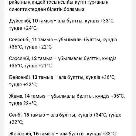
райының қандай тосынсыйы күтіп тұрғанын
синоптиктерден білетін боламыз:
Дүйсенбі,
10
тамыз– ала бұлтты, күндіз +33°С,
түнде +24°С;
Сейсенбі,
11
тамыз – құбылмалы бұлтты, күндіз
+35°С, түнде +22°С;
Сәрсенбі,
12
тамыз – құбылмалы бұлтты, күндіз
+35°С, түнде +21°С;
Бейсенбі,
13
тамыз – ала бұлтты, күндіз +36°С,
түнде +22°С;
Жұма,
14
тамыз – құбылмалы бұлтты, күндіз +35°С,
түнде 22+°С;
Сенбі,
15
тамыз – ала бұлтты, күндіз +34°С, түнде
+22°С;
Жексенбі,
16
тамыз – ала бұлтты, күндіз +33°С,