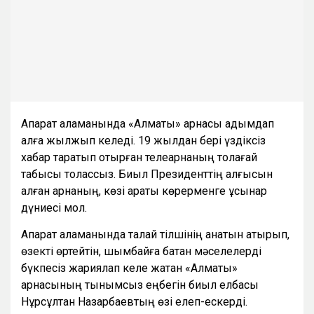
Ақпарат аламанында «Алматы» арнасы адымдап
алға жылжып келеді. 19 жылдан бері үздіксіз
хабар таратып отырған телеарнаның толағай
табысы толассыз. Биыл Президенттің алғысын
алған арнаның, көзі қарақты көрерменге ұсынар
дүниесі мол.
Ақпарат аламанында талай тілшінің қанатын қақтырып,
өзекті өртейтін, шымбайға батқан мәселелерді
бүкпесіз жариялап келе жатқан «Алматы»
арнасының тынымсыз еңбегін биыл елбасы
Нұрсұлтан Назарбаевтың өзі елеп-ескерді.