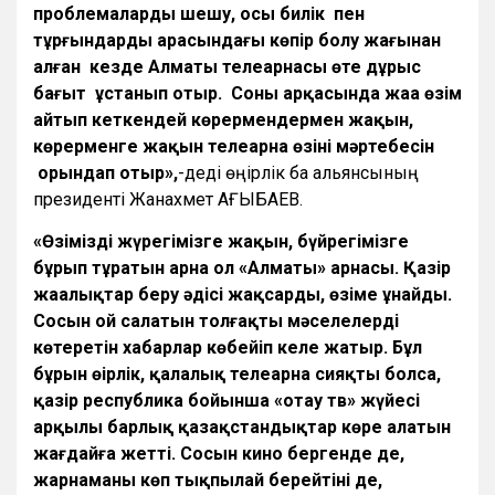
проблемаларды шешу, осы билік пен
тұрғындардың арасындағы көпір болу жағынан
алған кезде Алматы телеарнасы өте дұрыс
бағыт ұстанып отыр. Соның арқасында жаңа өзім
айтып кеткендей көрермендермен жақын,
көрерменге жақын телеарна өзінің мәртебесін
орындап отыр»,
-деді өңірлік бақ альянсының
президенті Жанахмет АҒЫБАЕВ.
«Өзіміздің жүрегімізге жақын, бүйрегімізге
бұрып тұратын арна ол «Алматы» арнасы. Қазір
жаңалықтар беру әдісі жақсарды, өзіме ұнайды.
Сосын ой салатын толғақты мәселелерді
көтеретін хабарлар көбейіп келе жатыр. Бұл
бұрын өңірлік, қалалық телеарна сияқты болса,
қазір республика бойынша «отау тв» жүйесі
арқылы барлық қазақстандықтар көре алатын
жағдайға жетті. Сосын кино бергенде де,
жарнаманы көп тықпылай берейтіні де,