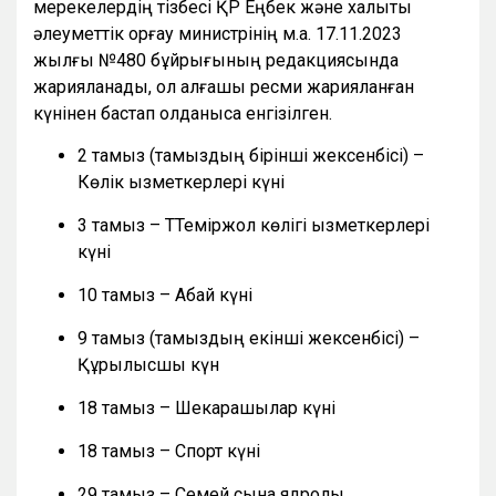
мерекелердің тізбесі ҚР Еңбек және халықты
әлеуметтік қорғау министрінің м.а. 17.11.2023
жылғы №480 бұйрығының редакциясында
жарияланады, ол алғашқы ресми жарияланған
күнінен бастап қолданысқа енгізілген.
2 тамыз (тамыздың бірінші жексенбісі) –
Көлік қызметкерлері күні
3 тамыз – ТТеміржол көлігі қызметкерлері
күні
10 тамыз – Абай күні
9 тамыз (тамыздың екінші жексенбісі) –
Құрылысшы күн
18 тамыз – Шекарашылар күні
18 тамыз – Спорт күні
29 тамыз – Семей сынақ ядролық