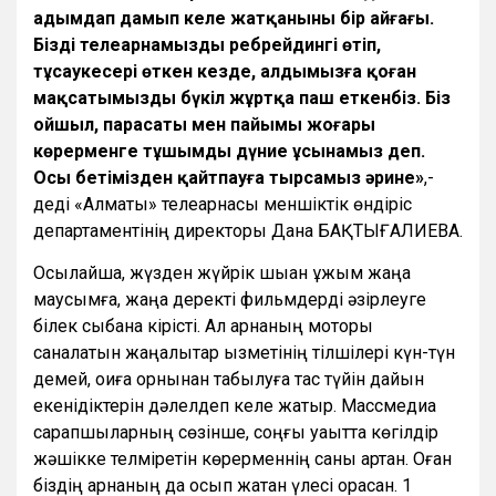
адымдап дамып келе жатқанының бір айғағы.
Біздің телеарнамыздың ребрейдингі өтіп,
тұсаукесері өткен кезде, алдымызға қоған
мақсатымызды бүкіл жұртқа паш еткенбіз. Біз
ойшыл, парасаты мен пайымы жоғары
көрерменге тұшымды дүние ұсынамыз деп.
Осы бетімізден қайтпауға тырсамыз әрине»
,-
деді «Алматы» телеарнасы меншіктік өндіріс
департаментінің директоры Дана БАҚТЫҒАЛИЕВА.
Осылайша, жүзден жүйрік шыққан ұжым жаңа
маусымға, жаңа деректі фильмдерді әзірлеуге
білек сыбана кірісті. Ал арнаның моторы
саналатын жаңалықтар қызметінің тілшілері күн-түн
демей, оқиға орнынан табылуға тас түйін дайын
екенідіктерін дәлелдеп келе жатыр. Массмедиа
сарапшыларның сөзінше, соңғы уақытта көгілдір
жәшікке телміретін көрерменнің саны артқан. Оған
біздің арнаның да қосып жатқан үлесі орасан. 1