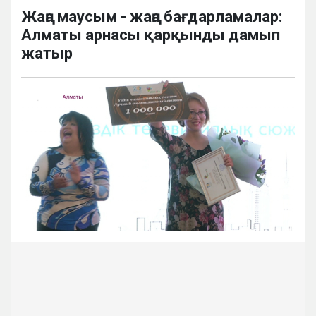
Жаңа маусым - жаңа бағдарламалар:
Алматы арнасы қарқынды дамып
жатыр