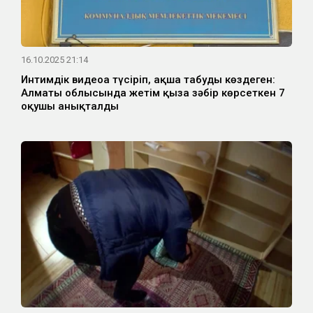
16.10.2025 21:14
Интимдік видеоға түсіріп, ақша табуды көздеген:
Алматы облысында жетім қызға зәбір көрсеткен 7
оқушы анықталды