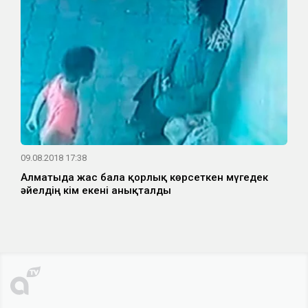
09.08.2018 17:38
Алматыда жас бала қорлық көрсеткен мүгедек
әйелдің кім екені анықталды