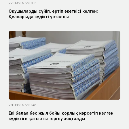
22.09.2025 20:05
Оқушыларды сүйіп, ертіп әкеткісі келген:
Құлсарыда күдікті ұсталды
28.08.2025 20:46
Екі балаға бес жыл бойы қорлық көрсетіп келген
күдіктіге қатысты тергеу аяқталды