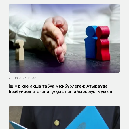
21.08.2025 19:38
Ішімдікке ақша табуға мәжбүрлеген: Атырауда
безбүйрек ата-ана құқығынан айырылуы мүмкін