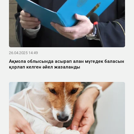
26.04.2025 14:49
Ақмола облысында асырап алған мүгедек баласын
қорлап келген әйел жазаланды