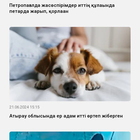
Петропавлда жасөспірімдер иттің құлағында
петарда жарып, қорлаған
21.06.2024 15:15
Атырау облысында ер адам итті өртеп жіберген