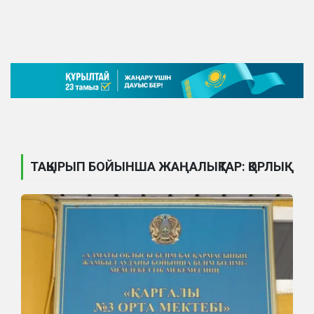
ТАҚЫРЫП БОЙЫНША ЖАҢАЛЫҚТАР: ҚОРЛЫҚ