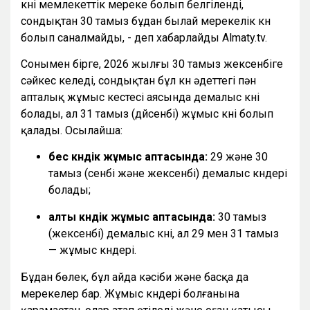
күні мемлекеттік мереке болып белгіленді,
сондықтан 30 тамыз бұдан былай мерекелік күн
болып саналмайды, - деп хабарлайды Almaty.tv.
Сонымен бірге, 2026 жылғы 30 тамыз жексенбіге
сәйкес келеді, сондықтан бұл күн әдеттегі пән
апталық жұмыс кестесі аясында демалыс күні
болады, ал 31 тамыз (дүйсенбі) жұмыс күні болып
қалады. Осылайша:
бес күндік жұмыс аптасында:
29 және 30
тамыз (сенбі және жексенбі) демалыс күндері
болады;
алты күндік жұмыс аптасында:
30 тамыз
(жексенбі) демалыс күні, ал 29 мен 31 тамыз
— жұмыс күндері.
Бұдан бөлек, бұл айда кәсіби және басқа да
мерекелер бар. Жұмыс күндері болғанына