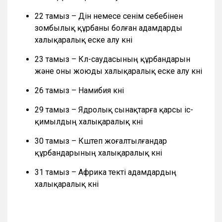
22 тамыз – Дін немесе сенім себебінен
зомбылық құрбаны болған адамдарды
халықаралық еске алу күні
23 тамыз – Күл-саудасының құрбандарын
және оны жоюды халықаралық еске алу күні
26 тамыз – Намибия күні
29 тамыз – Ядролық сынақтарға қарсы іс-
қимылдың халықаралық күні
30 тамыз – Күштеп жоғалтылғандар
құрбандарының халықаралық күні
31 тамыз – Африка текті адамдардың
халықаралық күні