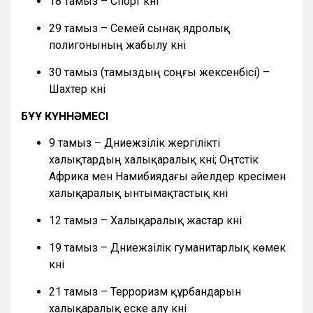
18 тамыз – Спорт күні
29 тамыз – Семей сынақ ядролық
полигонының жабылу күні
30 тамыз (тамыздың соңғы жексенбісі) –
Шахтер күні
БҰҰ КҮННӘМЕСІ
9 тамыз – Дүниежүзілік жергілікті
халықтардың халықаралық күні; Оңтүстік
Африка мен Намибиядағы әйелдер күресімен
халықаралық ынтымақтастық күні
12 тамыз – Халықаралық жастар күні
19 тамыз – Дүниежүзілік гуманитарлық көмек
күні
21 тамыз – Терроризм құрбандарын
халықаралық еске алу күні