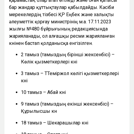
қарамастан, олар атап өтіледі және оған қатысы
бар жандар құттықтаулар қабылдайды. Кәсіби
мерекелердің тізбесі ҚР Еңбек және халықты
әлеуметтік қорғау министрінің м.а. 17.11.2023
жылғы №480 бұйрығының редакциясында
жарияланады, ол алғашқы ресми жарияланған
күнінен бастап қолданысқа енгізілген.
2 тамыз (тамыздың бірінші жексенбісі) –
Көлік қызметкерлері күні
3 тамыз – ТТеміржол көлігі қызметкерлері
күні
10 тамыз – Абай күні
9 тамыз (тамыздың екінші жексенбісі) –
Құрылысшы күн
18 тамыз – Шекарашылар күні