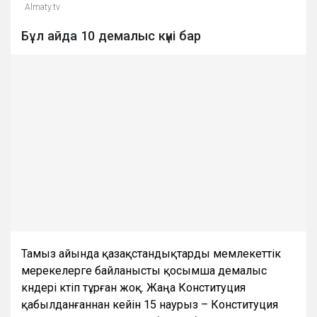
Almaty.tv
Бұл айда 10 демалыс күні бар
Тамыз айында қазақстандықтарды мемлекеттік
мерекелерге байланысты қосымша демалыс
күндері күтіп тұрған жоқ. Жаңа Конституция
қабылданғаннан кейін 15 наурыз – Конституция