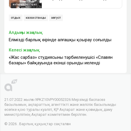
отдых
казахстанцы
август
Алдыңғы жаңалық
Еліміздің барлық өңірінде алғашқы қоңырау соғылды
Келесі жаңалық
«Жас сарбаз» студиясының тәрбиеленушісі «Славян
базары» байқауында екінші орынды иеленді
21.07.2022 жылғы №KZ10VPY00052326 Мерзімді баспасөз
басылымын, ақпараттық агенттікті және желілік басылымды
есепке қою туралы куәлігі, ҚР Ақпарат және қоғамдық даму
министрлігінің Ақпарат комитетімен берілген.
© 2026 . Барлық құқықтар сақталған