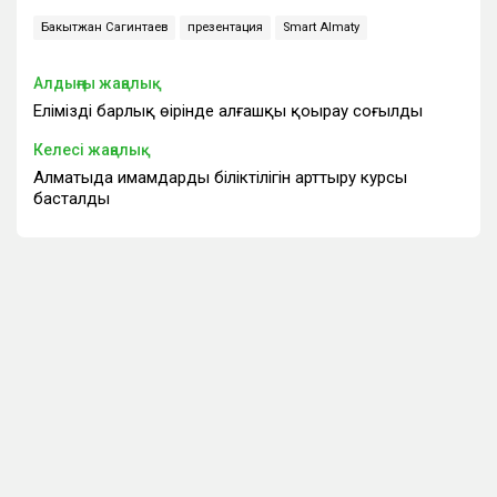
Бакытжан Сагинтаев
презентация
Smart Almaty
Алдыңғы жаңалық
Еліміздің барлық өңірінде алғашқы қоңырау соғылды
Келесі жаңалық
Алматыда имамдардың біліктілігін арттыру курсы
басталды