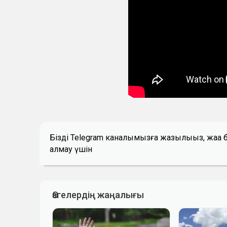
Біздің Telegram каналымызға жазылыңыз, жаң
алмау үшін