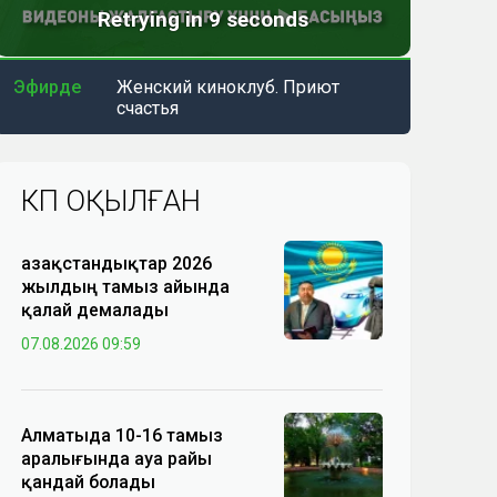
Эфирде
Женский киноклуб. Приют
счастья
КӨП ОҚЫЛҒАН
Қазақстандықтар 2026
жылдың тамыз айында
қалай демалады
07.08.2026 09:59
Алматыда 10-16 тамыз
аралығында ауа райы
қандай болады