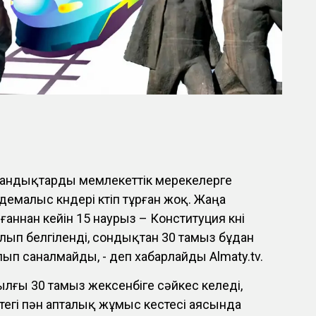
андықтарды мемлекеттік мерекелерге
малыс күндері күтіп тұрған жоқ. Жаңа
аннан кейін 15 наурыз – Конституция күні
лып белгіленді, сондықтан 30 тамыз бұдан
лып саналмайды, - деп хабарлайды Almaty.tv.
ылғы 30 тамыз жексенбіге сәйкес келеді,
ттегі пән апталық жұмыс кестесі аясында