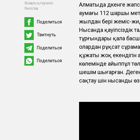
Жаңалықтармен
Алматыда дүкенге жапс
бөлісіңіз
аумағы 112 шаршы метр
жылдан бері жеміс-жид
Поделиться
Нысанда қауіпсіздік т
Твитнуть
тұрғындары қала басшы
олардан рұқсат сұрама
Поделиться
құжаты жоқ екендігін а
Поделиться
көлемінде айыппұл төле
шешім шығарған. Деген
сақтау үшін нысанды өз 