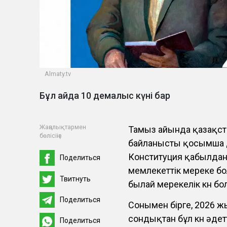
Almaty.tv
Бұл айда 10 демалыс күні бар
Жаңалықтармен
Тамыз айында қазақст
бөлісіңіз
байланысты қосымша де
Конституция қабылданғ
Поделиться
мемлекеттік мереке бо
Твитнуть
былай мерекелік күн бо
Поделиться
Сонымен бірге, 2026 ж
сондықтан бұл күн әде
Поделиться