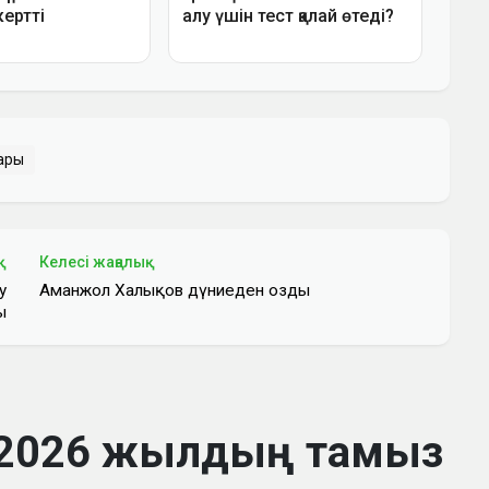
ары
қ
Келесі жаңалық
у
Аманжол Халықов дүниеден озды
ы
 2026 жылдың тамыз