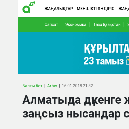
ЖАҢАЛЫҚТАР
МЕНШІКТІ ӨНДІРІС
ЖАҢ
Саясат
Экономика
Таза Қазақстан
Басты бет
Arhıv
16.01.2018 21:32
Алматыда дүкенге 
заңсыз нысандар сү