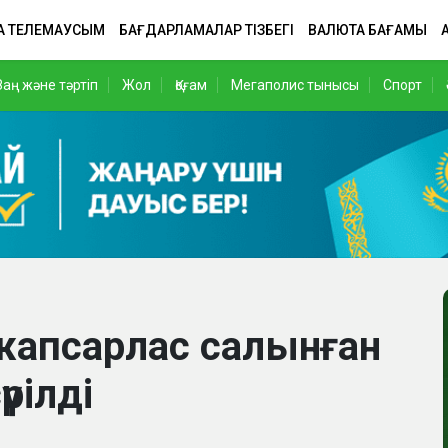
А ТЕЛЕМАУСЫМ
БАҒДАРЛАМАЛАР ТІЗБЕГІ
ВАЛЮТА БАҒАМЫ
Заң және тәртіп
Жол
Қоғам
Мегаполис тынысы
Спорт
жапсарлас салынған
рілді