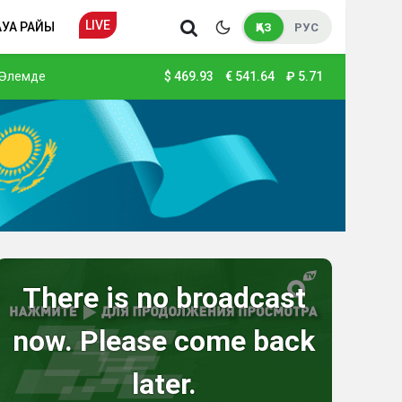
LIVE
АУА РАЙЫ
ҚАЗ
РУС
Әлемде
$
469.93
€
541.64
₽
5.71