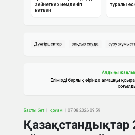
Дүңгіршектер
заңсыз сауда
сүру жұмыст
Алдыңғы жаңалы
Еліміздің барлық өңірінде алғашқы қоңыра
соғылд
Басты бет
Қоғам
07.08.2026 09:59
Қазақстандықтар