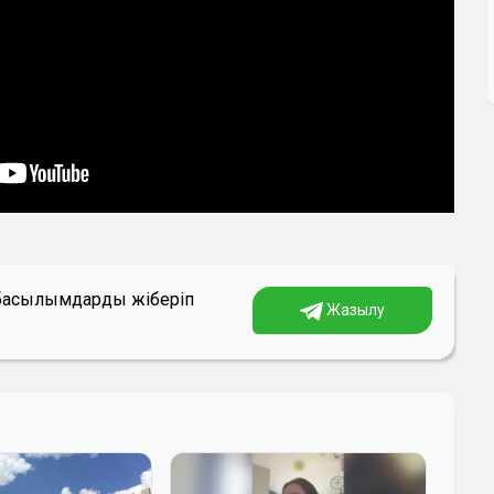
а басылымдарды жіберіп
Жазылу