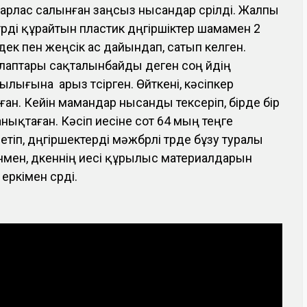
арлас салынған заңсыз нысандар сүрілді. Жалпы
ді құрайтын пластик дүңгіршіктер шамамен 2
ек пен жеңсік ас дайындап, сатып келген.
алаптары сақталынбайды деген соң үйдің
лығына арыз түсірген. Өйткені, кәсіпкер
ған. Кейін мамандар нысанды тексеріп, бірде бір
нықтаған. Кәсіп иесіне сот 64 мың теңге
тіп, дүңгіршектерді мәжбүрлі түрде бұзу туралы
мен, дүкеннің иесі құрылыс материалдарын
еркімен сүрді.