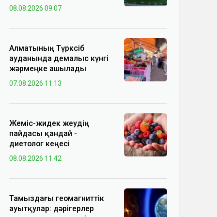
08.08.2026 09:07
Алматының Түрксіб
ауданында демалыс күнгі
жәрмеңке ашылады
07.08.2026 11:13
Жеміс-жидек жеудің
пайдасы қандай -
диетолог кеңесі
08.08.2026 11:42
Тамыздағы геомагниттік
ауытқулар: дәрігерлер