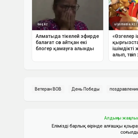
Ветеран ВОВ
День Победы
поздравлени
Алдыңғы жаңалы
Еліміздің барлық өңірінде алғашқы қоңыра
соғылд