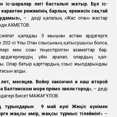
н іс-шаралар легі басталып жатыр. Бұл іс-
карантин режимінің барлық ережесін сақтай
удамыз»,
– деді қалалық «Жас отан» жастар
әди АХМЕТОВ.
ияпат қаладағы 3 мыңнан астам ардагерге
де 202-сі Ұлы Отан соғысының қатысушысы болса,
лері мен соған теңестірілген азаматтар бар.
ардагерлердің үйін аралап, олардың қал-
ы. Олар батыр қарттардың соғыс жылдарындағы
атасын алды.
лет, месяцев. Войну закончил и наш второй
а Балтииском море прямо звяли город»
, – деді
рдагері Бисет МАЖАҒҰЛОВ.
 тұрғындарын 9 май күні Жеңіс күнімен
рге жақсы өмір, жақсы тұрмыс тілеймін!
» –