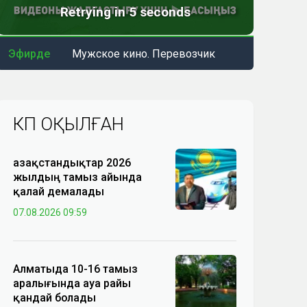
Эфирде
Мужское кино. Перевозчик
КӨП ОҚЫЛҒАН
Қазақстандықтар 2026
жылдың тамыз айында
қалай демалады
07.08.2026 09:59
Алматыда 10-16 тамыз
аралығында ауа райы
қандай болады