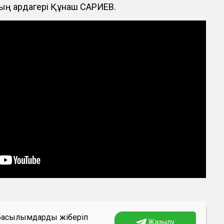
ның ардагері Құнаш САРИЕВ.
а басылымдарды жіберіп
Жазылу