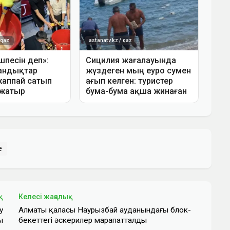
е
қ
Келесі жаңалық
у
Алматы қаласы Наурызбай ауданындағы блок-
ы
бекеттегі әскерилер марапатталды