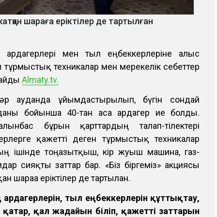
атқан шараға еріктілер де тартылған
 ардагерлері мен тыл еңбеккерлеріне алғыс
лы тұрмыстық техникалар мен мерекелік себеттер
рлайды
Almaty.tv.
әр ауданда ұйымдастырылып, бүгін сондай
даны бойынша 40-тан аса ардагер ие болды.
лынбас бұрын қарттардың талап-тілектері
дагерлерге қажетті деген тұрмыстық техникалар
ың ішінде тоңазытқыш, кір жуғыш машина, газ-
дар сияқты заттар бар. «Біз біргеміз» акциясы
н шараға еріктілер де тартылған.
 ардагерлерін, тыл еңбеккерлерін құттықтау,
қатар, қал жағдайын біліп, қажетті заттарын