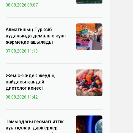
08.08.2026 09:07
Алматының Түрксіб
ауданында демалыс күнгі
жәрмеңке ашылады
07.08.2026 11:13
Жеміс-жидек жеудің
пайдасы қандай -
диетолог кеңесі
08.08.2026 11:42
Тамыздағы геомагниттік
ауытқулар: дәрігерлер