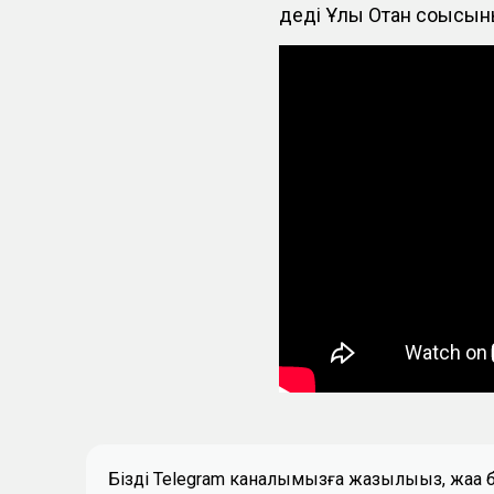
деді Ұлы Отан соғысы
Біздің Telegram каналымызға жазылыңыз, жаң