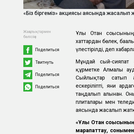
«Біз біргеміз» акциясы аясында жасалып ж
Жаңалықтармен
Ұлы Отан соғысының
бөлісіңіз
хаттардан бөлек, баға
үлестірілді, деп хаба
Поделиться
Мұндай сый-сияпат 
Твитнуть
құрметке Алмалы ау
Поделиться
Сыйлықтар сатып а
ескеріліпті, яғни ар
Поделиться
таңдалып алынған. Он
плиталары мен теледи
аясында жасалып жатқа
«Ұлы Отан соғысының
марапаттау, сонымен 