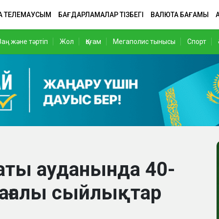
А ТЕЛЕМАУСЫМ
БАҒДАРЛАМАЛАР ТІЗБЕГІ
ВАЛЮТА БАҒАМЫ
Заң және тәртіп
Жол
Қоғам
Мегаполис тынысы
Спорт
маты ауданында 40-
 бағалы сыйлықтар