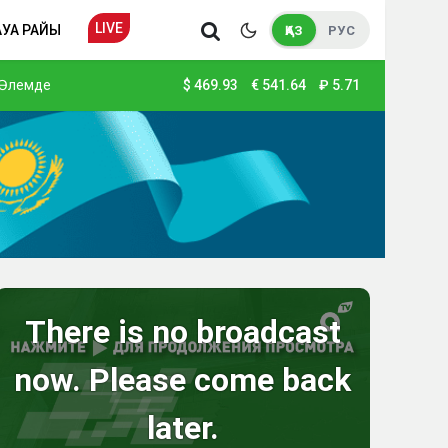
LIVE
АУА РАЙЫ
ҚАЗ
РУС
Әлемде
$
469.93
€
541.64
₽
5.71