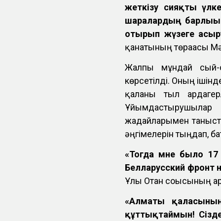
жеткізу сияқты үлке
шаралардың барлығы 
отырып жүзеге асыр
қанатының төрағасы М
Жалпы мұндай сый-с
көрсетілді. Оның ішін
қалғаны тыл ардагер
Ұйымдастырушылар 
жағдайларымен таныст
әңгімелерін тыңдап, б
«Тогда мне было 17 
Белларусский фронт н
Ұлы Отан соғысының а
«Алматы қаласының
құттықтаймын! Сізде