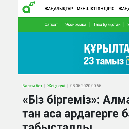
ЖАҢАЛЫҚТАР
МЕНШІКТІ ӨНДІРІС
ЖАҢ
Саясат
Экономика
Таза Қазақстан
Басты бет
Жеңіс күні
08.05.2020 00:55
«Біз біргеміз»: Ал
тан аса ардагерге
табысталды