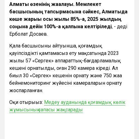
Алматы өзенінің жағалауы. Мемлекет
басшысының тапсырмасына сәйкес, Алматыда
көше жарығы осы жылы 85%-ға, 2025 жылдың
соңына дейін 100%-ға қалпына келтіріледі
, - деді
Ерболат Досаев.
Қала басшысының айтуынша, қоғамдық
қауіпсіздікті қамтамасыз ету мақсатында 2023
жылы 57 «Сергек» аппараттық-бағдарламалық
кешені орнатылды, оған 290 камера кіреді. Ал
биыл 30 «Сергек» кешенін орнату және 750 жаңа
бейнемониторинг жүйесінің камераларын орнату
жоспарланған.
Оқи отырыңыз:
Медеу ауданында қоғамдық көлік
жұмысының сапасы жақсарады