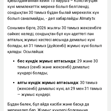
қабылданғаннан кейін 15 наурыз – Конституция
күні мемлекеттік мереке болып белгіленді,
сондықтан 30 тамыз бұдан былай мерекелік күн
болып саналмайды, - деп хабарлайды Almaty.tv.
Сонымен бірге, 2026 жылғы 30 тамыз жексенбіге
сәйкес келеді, сондықтан бұл күн әдеттегі пән
апталық жұмыс кестесі аясында демалыс күні
болады, ал 31 тамыз (дүйсенбі) жұмыс күні болып
қалады. Осылайша:
бес күндік жұмыс аптасында:
29 және 30
тамыз (сенбі және жексенбі) демалыс
күндері болады;
алты күндік жұмыс аптасында:
30 тамыз
(жексенбі) демалыс күні, ал 29 мен 31 тамыз
— жұмыс күндері.
Бұдан бөлек, бұл айда кәсіби және басқа да
мерекелер бар. Жұмыс күндері болғанына