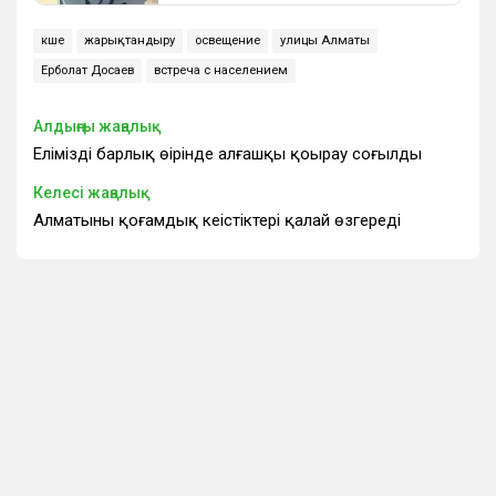
көше
жарықтандыру
освещение
улицы Алматы
Ерболат Досаев
встреча с населением
Алдыңғы жаңалық
Еліміздің барлық өңірінде алғашқы қоңырау соғылды
Келесі жаңалық
Алматының қоғамдық кеңістіктері қалай өзгереді