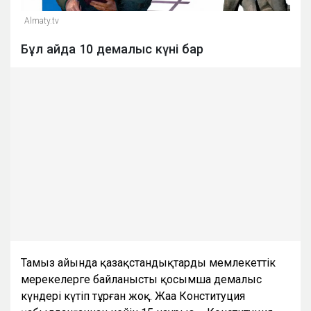
Almaty.tv
Бұл айда 10 демалыс күні бар
Тамыз айында қазақстандықтарды мемлекеттік
мерекелерге байланысты қосымша демалыс
күндері күтіп тұрған жоқ. Жаңа Конституция