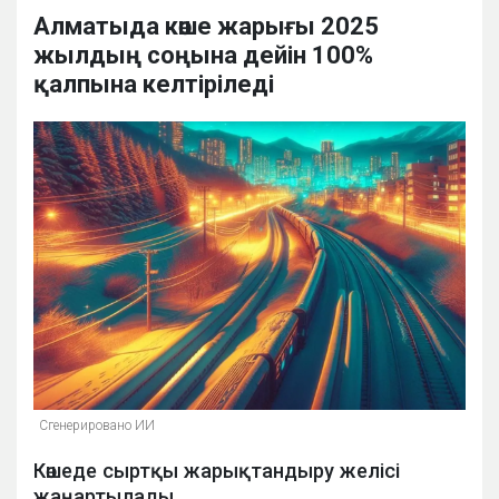
Алматыда көше жарығы 2025
жылдың соңына дейін 100%
қалпына келтіріледі
Сгенерировано ИИ
Көшеде сыртқы жарықтандыру желісі
жаңартылады