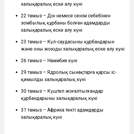
халықаралық еске алу күні
22 тамыз – Дін немесе сенім себебінен
зомбылық құрбаны болған адамдарды
халықаралық еске алу күні
23 тамыз – Күл-саудасының құрбандарын
және оны жоюды халықаралық еске алу күні
26 тамыз – Намибия күні
29 тамыз – Ядролық сынақтарға қарсы іс-
қимылдың халықаралық күні
30 тамыз – Күштеп жоғалтылғандар
құрбандарының халықаралық күні
31 тамыз – Африка текті адамдардың
халықаралық күні