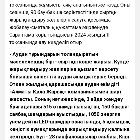
тоқсанында жұмыстың аяқталатынын жеткізді. Оның
сөзінше, 90 бау-бақша серіктестігінде сыртқы
жарықтандыру желілерін салуға қосымша
жобалау-сметалық құжаттама әзірленуде.
Сараптама қорытындысын 2024 жылдың II-
тоқсанында алу көзделіп отыр.
- Аудан тұрғындарын толғандыратын
мәселелердің бірі - сыртқы көше жарығы. Күзде
жарықтандыру желілеріне қызмет көрсету
бойынша өкілеттік аудан әкімдіктеріне берілді.
Өткен жылдың қарашасында аудан әкімдігі
«Алматы Қала Жарық» компаниясымен шарт
жасасты. Соның нәтижесінде, 3 айда жөндеу
бригадалары 515 өтінімді пысықтап, 150 бақша-
саябақ шамдарын ауыстырды, 1050 энергия
үнемдейтін LED-шамдар орнатылды, 5 қоғамдық
кеңістік аумақтарында жарықтандыру қалпына
келтірілді. Бұл - 28 панфиловшылар саябағы, Кіші