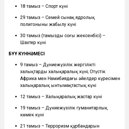
18 тамыз – Спорт күні
29 тамыз – Семей сынақ ядролық
полигонының жабылу күні
30 тамыз (тамыздың соңғы жексенбісі) –
Шахтер күні
БҰҰ КҮННӘМЕСІ
9 тамыз – Дүниежүзілік жергілікті
халықтардың халықаралық күні; Оңтүстік
Африка мен Намибиядағы әйелдер күресімен
халықаралық ынтымақтастық күні
12 тамыз – Халықаралық жастар күні
19 тамыз – Дүниежүзілік гуманитарлық
көмек күні
21 тамыз – Терроризм құрбандарын