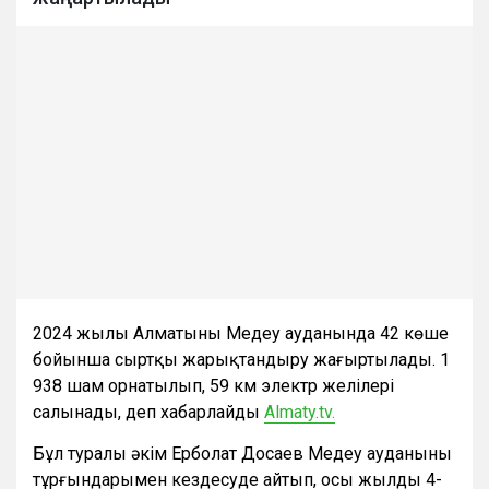
2024 жылы Алматының Медеу ауданында 42 көше
бойынша сыртқы жарықтандыру жаңғыртылады. 1
938 шам орнатылып, 59 км электр желілері
салынады, деп хабарлайды
Аlmaty.tv.
Бұл туралы әкім Ерболат Досаев Медеу ауданының
тұрғындарымен кездесуде айтып, осы жылдың 4-