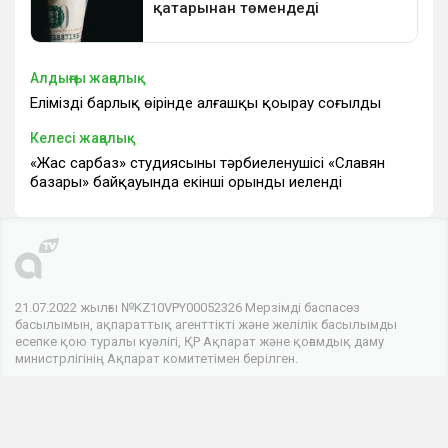
Алдыңғы жаңалық
Еліміздің барлық өңірінде алғашқы қоңырау соғылды
Келесі жаңалық
«Жас сарбаз» студиясының тәрбиеленушісі «Славян
базары» байқауында екінші орынды иеленді
21.07.2022 жылғы №KZ10VPY00052326 Мерзімді баспасөз
басылымын, ақпараттық агенттікті және желілік басылымды
есепке қою туралы куәлігі, ҚР Ақпарат және қоғамдық даму
министрлігінің Ақпарат комитетімен берілген.
© 2026 . Барлық құқықтар сақталған
Телеарнасы