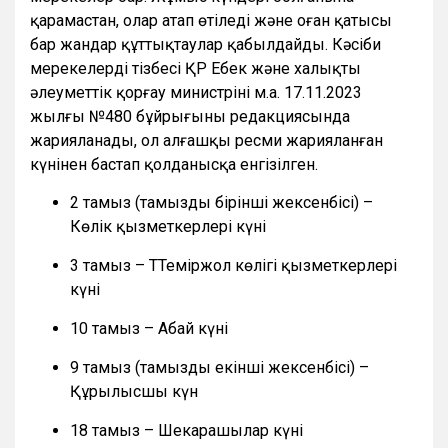
қарамастан, олар атап өтіледі және оған қатысы
бар жандар құттықтаулар қабылдайды. Кәсіби
мерекелердің тізбесі ҚР Еңбек және халықты
әлеуметтік қорғау министрінің м.а. 17.11.2023
жылғы №480 бұйрығының редакциясында
жарияланады, ол алғашқы ресми жарияланған
күнінен бастап қолданысқа енгізілген.
2 тамыз (тамыздың бірінші жексенбісі) –
Көлік қызметкерлері күні
3 тамыз – ТТеміржол көлігі қызметкерлері
күні
10 тамыз – Абай күні
9 тамыз (тамыздың екінші жексенбісі) –
Құрылысшы күн
18 тамыз – Шекарашылар күні