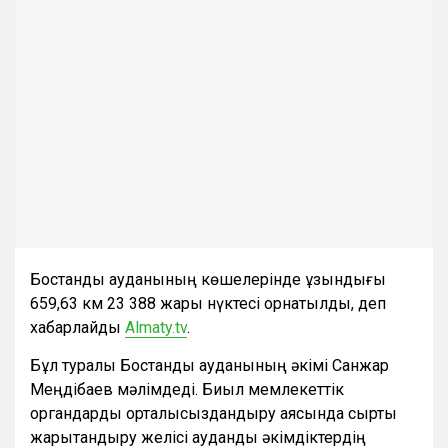
Бостандық ауданының көшелерінде ұзындығы
659,63 км 23 388 жарық нүктесі орнатылды, деп
хабарлайды
Almaty.tv
.
Бұл туралы Бостандық ауданының әкімі Санжар
Меңдібаев мәлімдеді. Биыл мемлекеттік
органдарды орталықсыздандыру аясында сыртқы
жарықтандыру желісі аудандық әкімдіктердің