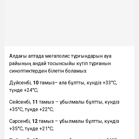
Алдағы аптада мегаполис тұрғындарын ауа
райының қандай тосынсыйы күтіп тұрғанын
синоптиктерден білетін боламыз:
Дүйсенбі,
10
тамыз– ала бұлтты, күндіз +33°С,
түнде +24°С;
Сейсенбі,
11
тамыз – құбылмалы бұлтты, күндіз
+35°С, түнде +22°С;
Сәрсенбі,
12
тамыз – құбылмалы бұлтты, күндіз
+35°С, түнде +21°С;