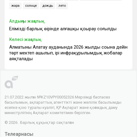
жара
солнце
дождь
лето
Алдыңғы жаңалық
Еліміздің барлық өңірінде алғашқы қоңырау соғылды
Келесі жаңалық
Алматының Алатау ауданында 2026 жылдың соңына дейін
төрт мектеп ашылып, ірі инфрақұрылымдық жобалар
аяқталады
21.07.2022 жылғы №KZ10VPY00052326 Мерзімді баспасөз
басылымын, ақпараттық агенттікті және желілік басылымды
есепке қою туралы куәлігі, ҚР Ақпарат және қоғамдық даму
министрлігінің Ақпарат комитетімен берілген.
© 2026 . Барлық құқықтар сақталған
Телеарнасы