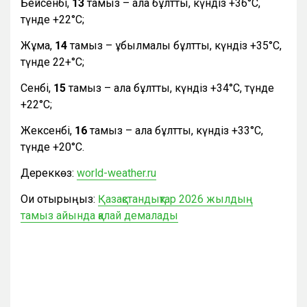
Бейсенбі,
13
тамыз – ала бұлтты, күндіз +36°С,
түнде +22°С;
Жұма,
14
тамыз – құбылмалы бұлтты, күндіз +35°С,
түнде 22+°С;
Сенбі,
15
тамыз – ала бұлтты, күндіз +34°С, түнде
+22°С;
Жексенбі,
16
тамыз – ала бұлтты, күндіз +33°С,
түнде +20°С.
Дереккөз:
world-weather.ru
Оқи отырыңыз:
Қазақстандықтар 2026 жылдың
тамыз айында қалай демалады