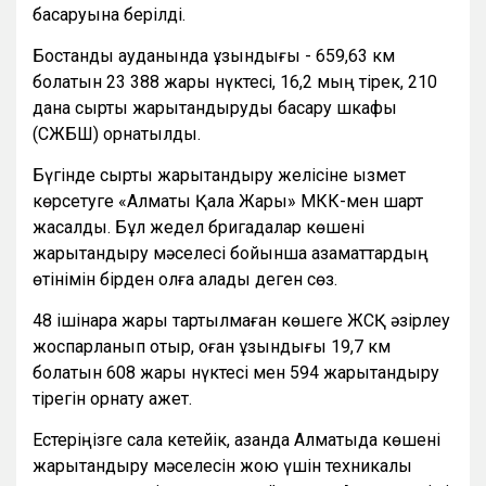
басқаруына берілді.
Бостандық ауданында ұзындығы - 659,63 км
болатын 23 388 жарық нүктесі, 16,2 мың тірек, 210
дана сыртқы жарықтандыруды басқару шкафы
(СЖБШ) орнатылды.
Бүгінде сыртқы жарықтандыру желісіне қызмет
көрсетуге «Алматы Қала Жарық» МКК-мен шарт
жасалды. Бұл жедел бригадалар көшені
жарықтандыру мәселесі бойынша азаматтардың
өтінімін бірден қолға алады деген сөз.
48 ішінара жарық тартылмаған көшеге ЖСҚ әзірлеу
жоспарланып отыр, оған ұзындығы 19,7 км
болатын 608 жарық нүктесі мен 594 жарықтандыру
тірегін орнату қажет.
Естеріңізге сала кетейік, қазанда Алматыда көшені
жарықтандыру мәселесін жою үшін техникалық