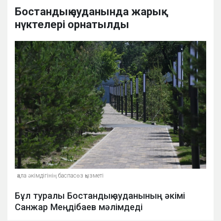
Бостандық ауданында жарық
нүктелері орнатылды
қала әкімдігінің баспасөз қызметі
Бұл туралы Бостандық ауданының әкімі
Санжар Меңдібаев мәлімдеді