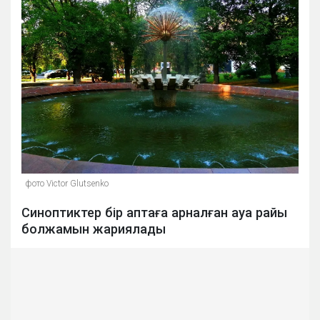
фото Victor Glutsenko
Синоптиктер бір аптаға арналған ауа райы
болжамын жариялады