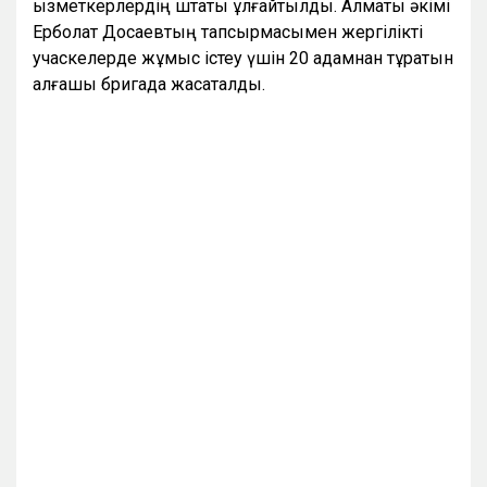
қызметкерлердің штаты ұлғайтылды. Алматы әкімі
Ерболат Досаевтың тапсырмасымен жергілікті
учаскелерде жұмыс істеу үшін 20 адамнан тұратын
алғашқы бригада жасақталды.