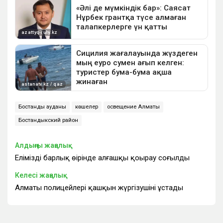
Бостандық ауданы
көшелер
освещение Алматы
Бостандыкский район
Алдыңғы жаңалық
Еліміздің барлық өңірінде алғашқы қоңырау соғылды
Келесі жаңалық
Алматы полицейлері қашқын жүргізушіні ұстады