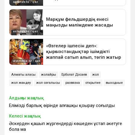
Алматы қаласы
жолайрық
Ерболат Досаев
жол
жол жөндеу
жол қозғалысы
развязка
открытие
выходные
Алдыңғы жаңалық
Еліміздің барлық өңірінде алғашқы қоңырау соғылды
Келесі жаңалық
Әскерден қашып жүргендерді көшеден ұстап әкетуге
бола ма