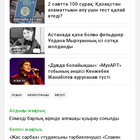
отдых
казахстанцы
август
Алдыңғы жаңалық
Еліміздің барлық өңірінде алғашқы қоңырау соғылды
Келесі жаңалық
«Жас сарбаз» студиясының тәрбиеленушісі «Славян