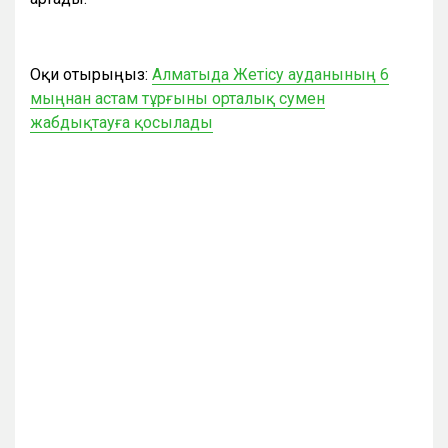
Оқи отырыңыз:
Алматыда Жетісу ауданының 6
мыңнан астам тұрғыны орталық сумен
жабдықтауға қосылады