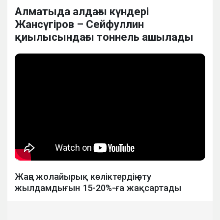
Алматыда алдағы күндері
Жансүгіров – Сейфуллин
қиылысындағы тоннель ашылады
Жаңа жолайырық көліктердің өту
жылдамдығын 15-20%-ға жақсартады