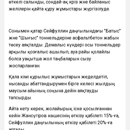
өткелі салынды, сондай-ақ кәріз және байланыс
желілерін қайта құру жұмыстары жүргізілуде.
Сонымен қатар Сейфуллин даңғылындағы "Батыс"
және "Шығыс" тоннельдеріне асфальтбетон жабын
төсеу аяқталды. Демалыс күндері осы тоннельдер
арқылы қозғалыс ашылып, ауа райы қолайлы
болса уақытша жол таңбаларын сызу
жоспарланған.
Қала әкімі құрылыс жұмыстарын жеделдетіп,
нысанды абаттандырумен бірге келесі жылдың
маусым айының соңына дейін аяқтауды
тапсырды.
Айта кету керек, жолайырық іске қосылғаннан
кейін Жансүгіров көшесінің өткізу қабілеті 15%-ға,
Сейфуллин даңғылының өткізу қабілеті 20%-ға
артады.