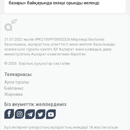
базары» байқауында екінші орынды иеленді
21.07.2022 жылғы №KZ10VPY00052326 Мерзімді баспасөз
басылымын, ақпараттық агенттікті және желілік басылымды
есепке қою туралы куәлігі, ҚР Ақпарат және қоғамдық даму
министрлігінің Ақпарат комитетімен берілген.
© 2026 . Барлық құқықтар сақталған
Телеарнасы
Арна туралы
Байланыс
Жарнама
Біз әлеуметтік желілердеміз
Бұл интернет-ресурстың ақпараттық өнімдері 18 жастан асқан