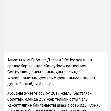
Алматы әкімі Ерболат Досаев Жетісу ауданын
аралау барысында Жансүгіров көшесі мен
Сейфуллин даңғылының қиылысында
жолайырықтың құрылыс қарқынымен танысты,
деп хабарлайды
Аlmaty.tv.
Жобаны жүзеге асыру 2017 жылы басталған
болатын, алайда 259 жер телімін сатып алу
қажеттілігіне байланысты ұзаққа созылды. Соңғы