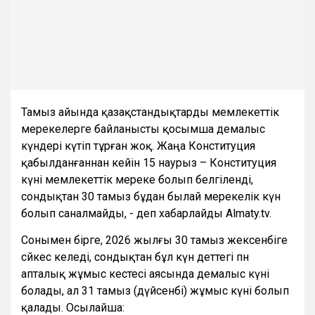
Тамыз айында қазақстандықтарды мемлекеттік
мерекелерге байланысты қосымша демалыс
күндері күтіп тұрған жоқ. Жаңа Конституция
қабылданғаннан кейін 15 наурыз – Конституция
күні мемлекеттік мереке болып белгіленді,
сондықтан 30 тамыз бұдан былай мерекелік күн
болып саналмайды, - деп хабарлайды Almaty.tv.
Сонымен бірге, 2026 жылғы 30 тамыз жексенбіге
сәйкес келеді, сондықтан бұл күн әдеттегі пән
апталық жұмыс кестесі аясында демалыс күні
болады, ал 31 тамыз (дүйсенбі) жұмыс күні болып
қалады. Осылайша: