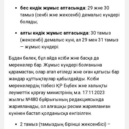
бес күндік жұмыс аптасында:
29 және 30
тамыз (сенбі және жексенбі) демалыс күндері
болады;
алты күндік жұмыс аптасында:
30 тамыз
(жексенбі) демалыс күні, ал 29 мен 31 тамыз
— жұмыс күндері.
Бұдан бөлек, бұл айда кәсіби және басқа да
мерекелер бар. Жұмыс күндері болғанына
қарамастан, олар атап өтіледі және оған қатысы бар
жандар құттықтаулар қабылдайды. Кәсіби
мерекелердің тізбесі ҚР Еңбек және халықты
әлеуметтік қорғау министрінің м.а. 17.11.2023
жылғы №480 бұйрығының редакциясында
жарияланады, ол алғашқы ресми жарияланған
күнінен бастап қолданысқа енгізілген.
2 тамыз (тамыздың бірінші жексенбісі) –