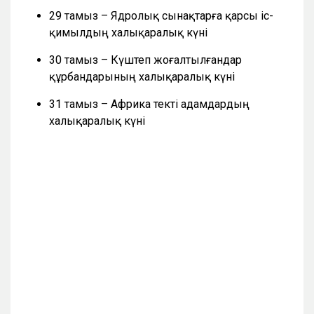
29 тамыз – Ядролық сынақтарға қарсы іс-
қимылдың халықаралық күні
30 тамыз – Күштеп жоғалтылғандар
құрбандарының халықаралық күні
31 тамыз – Африка текті адамдардың
халықаралық күні