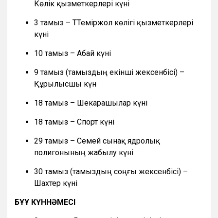
Көлік қызметкерлері күні
3 тамыз – ТТеміржол көлігі қызметкерлері
күні
10 тамыз – Абай күні
9 тамыз (тамыздың екінші жексенбісі) –
Құрылысшы күн
18 тамыз – Шекарашылар күні
18 тамыз – Спорт күні
29 тамыз – Семей сынақ ядролық
полигонының жабылу күні
30 тамыз (тамыздың соңғы жексенбісі) –
Шахтер күні
БҰҰ КҮННӘМЕСІ