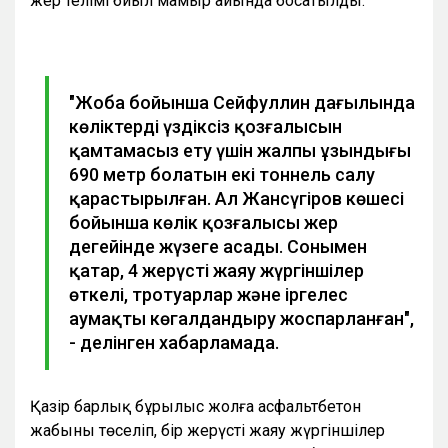
жер телімі биыл мамыр айында босатылды.
"Жоба бойынша Сейфуллин даңғылында
көліктердің үздіксіз қозғалысын
қамтамасыз ету үшін жалпы ұзындығы
690 метр болатын екі тоннель салу
қарастырылған. Ал Жансүгіров көшесі
бойынша көлік қозғалысы жер
деңгейінде жүзеге асады. Сонымен
қатар, 4 жерүсті жаяу жүргіншілер
өткелі, тротуарлар және іргелес
аумақты көгалдандыру жоспарланған",
- делінген хабарламада.
Қазір барлық бұрылыс жолға асфальтбетон
жабыны төселіп, бір жерүсті жаяу жүргіншілер