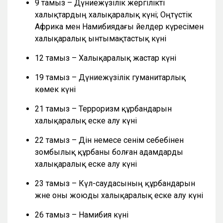
9 тамыз – Дүниежүзілік жергілікті
халықтардың халықаралық күні; Оңтүстік
Африка мен Намибиядағы әйелдер күресімен
халықаралық ынтымақтастық күні
12 тамыз – Халықаралық жастар күні
19 тамыз – Дүниежүзілік гуманитарлық
көмек күні
21 тамыз – Терроризм құрбандарын
халықаралық еске алу күні
22 тамыз – Дін немесе сенім себебінен
зомбылық құрбаны болған адамдарды
халықаралық еске алу күні
23 тамыз – Күл-саудасының құрбандарын
және оны жоюды халықаралық еске алу күні
26 тамыз – Намибия күні