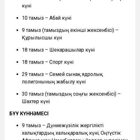
күні
10 тамыз – Абай күні
9 тамыз (тамыздың екінші жексенбісі) –
Құрылысшы күн
18 тамыз – Шекарашылар күні
18 тамыз – Спорт күні
29 тамыз – Семей сынақ ядролық
полигонының жабылу күні
30 тамыз (тамыздың соңғы жексенбісі) –
Шахтер күні
БҰҰ КҮННӘМЕСІ
9 тамыз – Дүниежүзілік жергілікті
халықтардың халықаралық күні; Оңтүстік