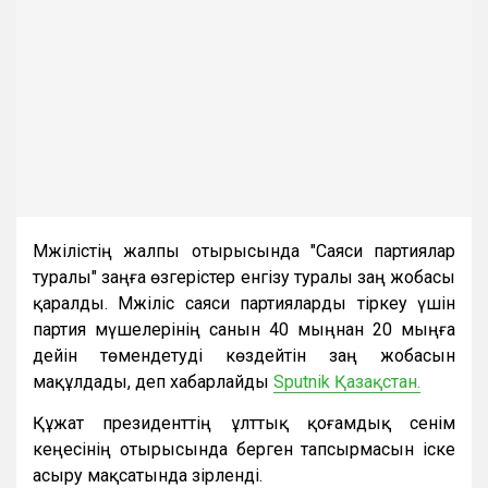
Мәжілістің жалпы отырысында "Саяси партиялар
туралы" заңға өзгерістер енгізу туралы заң жобасы
қаралды. Мәжіліс саяси партияларды тіркеу үшін
партия мүшелерінің санын 40 мыңнан 20 мыңға
дейін төмендетуді көздейтін заң жобасын
мақұлдады, деп хабарлайды
Sputnik Қазақстан.
Құжат президенттің ұлттық қоғамдық сенім
кеңесінің отырысында берген тапсырмасын іске
асыру мақсатында әзірленді.