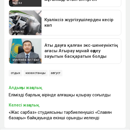
отдых
казахстанцы
август
Алдыңғы жаңалық
Еліміздің барлық өңірінде алғашқы қоңырау соғылды
Келесі жаңалық
«Жас сарбаз» студиясының тәрбиеленушісі «Славян
базары» байқауында екінші орынды иеленді