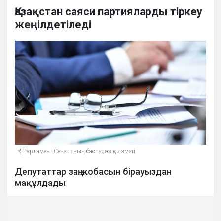
Қазақстан саяси партияларды тіркеу
жеңілдетіледі
ҚР Парламент Сенатының баспасөз қызметі
Депутаттар заң жобасын бірауыздан
мақұлдады