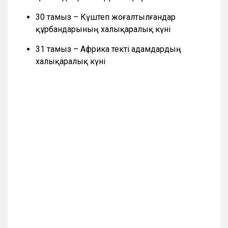
30 тамыз – Күштеп жоғалтылғандар
құрбандарының халықаралық күні
31 тамыз – Африка текті адамдардың
халықаралық күні