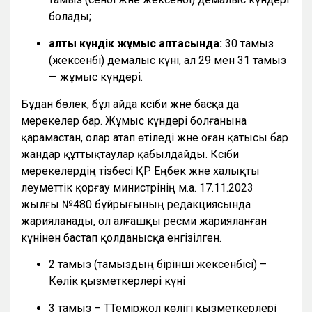
болады;
алты күндік жұмыс аптасында:
30 тамыз
(жексенбі) демалыс күні, ал 29 мен 31 тамыз
— жұмыс күндері.
Бұдан бөлек, бұл айда кәсіби және басқа да
мерекелер бар. Жұмыс күндері болғанына
қарамастан, олар атап өтіледі және оған қатысы бар
жандар құттықтаулар қабылдайды. Кәсіби
мерекелердің тізбесі ҚР Еңбек және халықты
әлеуметтік қорғау министрінің м.а. 17.11.2023
жылғы №480 бұйрығының редакциясында
жарияланады, ол алғашқы ресми жарияланған
күнінен бастап қолданысқа енгізілген.
2 тамыз (тамыздың бірінші жексенбісі) –
Көлік қызметкерлері күні
3 тамыз – ТТеміржол көлігі қызметкерлері