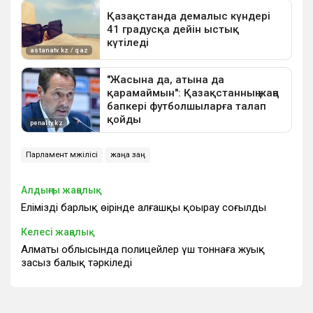
Парламент мәжілісі
жаңа заң
Алдыңғы жаңалық
Еліміздің барлық өңірінде алғашқы қоңырау соғылды
Келесі жаңалық
Алматы облысында полицейлер үш тоннаға жуық
заңсыз балық тәркіледі