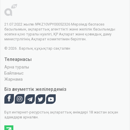
21.07.2022 жылғы №KZ10VPY00052326 Мерзімді баспасөз
басылымын, ақпараттық агенттікті және желілік басылымды
есепке қою туралы куәлігі, ҚР Ақпарат және қоғамдық даму
министрлігінің Ақпарат комитетімен берілген.
© 2026 . Барлық құқықтар сақталған
Телеарнасы
Арна туралы
Байланыс
Жарнама
Біз әлеуметтік желілердеміз
Бұл интернет-ресурстың ақпараттық өнімдері 18 жастан асқан
адамдарға арналған.