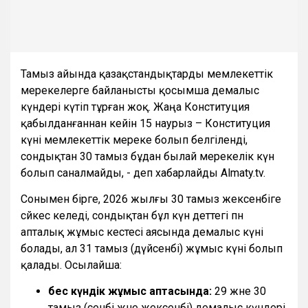
Тамыз айында қазақстандықтарды мемлекеттік
мерекелерге байланысты қосымша демалыс
күндері күтіп тұрған жоқ. Жаңа Конституция
қабылданғаннан кейін 15 наурыз – Конституция
күні мемлекеттік мереке болып белгіленді,
сондықтан 30 тамыз бұдан былай мерекелік күн
болып саналмайды, - деп хабарлайды Almaty.tv.
Сонымен бірге, 2026 жылғы 30 тамыз жексенбіге
сәйкес келеді, сондықтан бұл күн әдеттегі пән
апталық жұмыс кестесі аясында демалыс күні
болады, ал 31 тамыз (дүйсенбі) жұмыс күні болып
қалады. Осылайша:
бес күндік жұмыс аптасында:
29 және 30
тамыз (сенбі және жексенбі) демалыс күндері