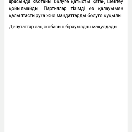
арасында квотаны бөлуге қатысты қатаң шектеу
қойылмайды. Партиялар тізімді өз қалауымен
қалыптастыруға және мандаттарды бөлуге құқылы.
Депутаттар заң жобасын бірауыздан мақұлдады.