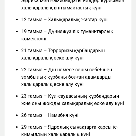
Африка мен Намибиядағы әйелдер күресімен
халықаралық ынтымақтастық күні
12 тамыз – Халықаралық жастар күні
19 тамыз – Дүниежүзілік гуманитарлық
көмек күні
21 тамыз – Терроризм құрбандарын
халықаралық еске алу күні
22 тамыз – Дін немесе сенім себебінен
зомбылық құрбаны болған адамдарды
халықаралық еске алу күні
23 тамыз – Күл-саудасының құрбандарын
және оны жоюды халықаралық еске алу күні
26 тамыз – Намибия күні
29 тамыз – Ядролық сынақтарға қарсы іс-
қимылдың халықаралық күні