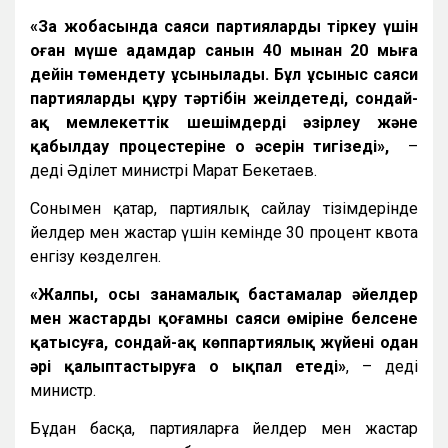
«Заң жобасында саяси партияларды тіркеу үшін
оған мүше адамдар санын 40 мыңнан 20 мыңға
дейін төмендету ұсынылады. Бұл ұсыныс саяси
партияларды құру тәртібін жеңілдетеді, сондай-
ақ мемлекеттік шешімдерді әзірлеу және
қабылдау процестеріне оң әсерін тигізеді»,
–
деді Әділет министрі Марат Бекетаев.
Сонымен қатар, партиялық сайлау тізімдерінде
әйелдер мен жастар үшін кемінде 30 процент квота
енгізу көзделген.
«Жалпы, осы заңнамалық бастамалар әйелдер
мен жастарды қоғамның саяси өміріне белсене
қатысуға, сондай-ақ көппартиялық жүйені одан
әрі қалыптастыруға оң ықпал етеді»
, – деді
министр.
Бұдан басқа, партияларға әйелдер мен жастар