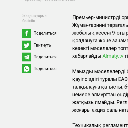
Жаңалықтармен
Премьер-министрдің ор
бөлісіңіз
Жұманғариннің төрағал
жобалық кеңсенің 9-о
Поделиться
қолдануға және заңнама
Твитнуть
кезекті мәселелер топ
хабарлайды
Almaty.tv
ті
Поделиться
Поделиться
Маңызды мәселелердің б
қауіпсіздігі туралы ЕА
талқылауға қатысты, б
немесе алмұрттан өнді
жатқызылмайды. Регл
жоғары акциз салынат
Техникалық регламентт