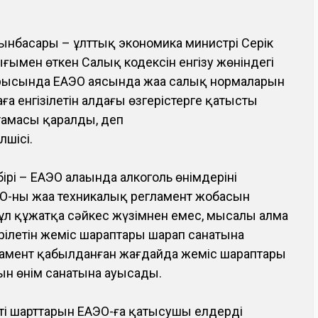
ынбасары – ұлттық экономика министрі Серік
ығымен өткен Салық кодексін енгізу жөніндегі
тырысында ЕАЭО аясында жаңа салық нормаларын
ға енгізілетін алдағы өзгерістерге қатысты
тамасы қаралды, деп
лшісі.
ірі – ЕАЭО алаңында алкоголь өнімдерінің
ЭО-ның жаңа техникалық регламент жобасын
ұл құжатқа сәйкес жүзімнен емес, мысалы алма
рілетін жеміс шараптары шарап санатына
амент қабылданған жағдайда жеміс шараптары
ын өнім санатына ауысады.
ің шарттарын ЕАЭО-ға қатысушы елдердің