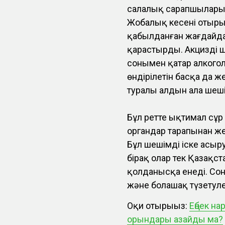
салалық сарапшылары 
Жобалық кеңсенің оты
қабылданған жағдайда 
қарастырды. Акцизді ша
сонымен қатар алкого
өндірілетін басқа да 
туралы алдын ала шеш
Бұл ретте ықтимал сұ
органдар тарапынан же
Бұл шешімді іске асыру
бірақ олар тек Қазақст
қолданысқа енеді. Сонд
және болашақ түзетуле
Оқи отырыңыз:
Еңбек н
орындары азайды ма?