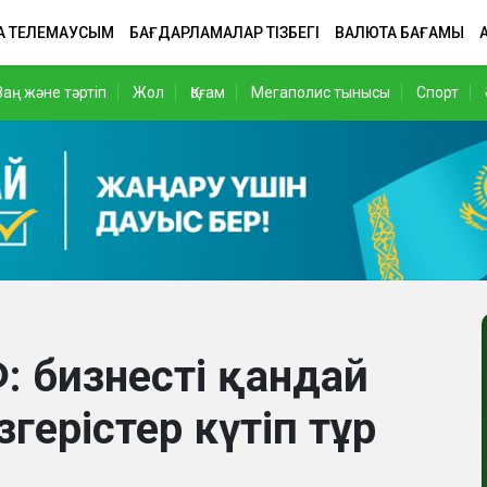
А ТЕЛЕМАУСЫМ
БАҒДАРЛАМАЛАР ТІЗБЕГІ
ВАЛЮТА БАҒАМЫ
Заң және тәртіп
Жол
Қоғам
Мегаполис тынысы
Спорт
: бизнесті қандай
герістер күтіп тұр