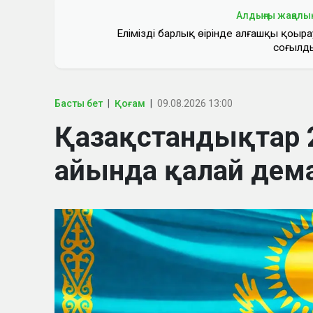
Алдыңғы жаңалы
Еліміздің барлық өңірінде алғашқы қоңыра
соғылд
Басты бет
Қоғам
09.08.2026 13:00
Қазақстандықтар
айында қалай дем