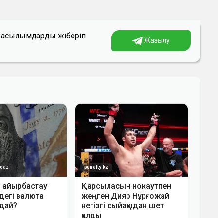
а басылымдарды жіберіп
Жазылу