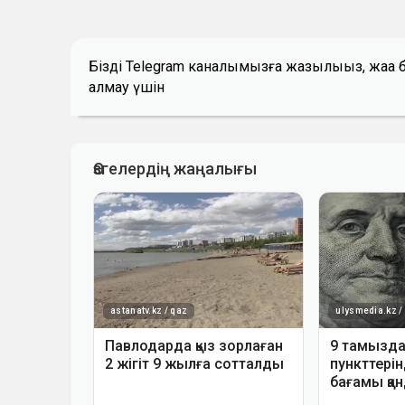
Біздің Telegram каналымызға жазылыңыз, жаң
алмау үшін