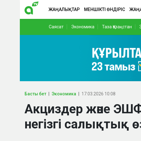
ЖАҢАЛЫҚТАР
МЕНШІКТІ ӨНДІРІС
ЖАҢ
Саясат
Экономика
Таза Қазақстан
Басты бет
Экономика
17.03.2026 10:08
Акциздер және ЭШФ
негізгі салықтық өз