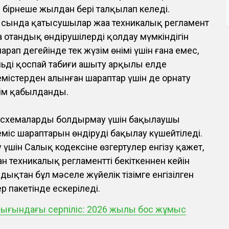
бірнеше жылдан бері талқылап келеді.
рысында қатысушылар жаңа техникалық регламент
отандық өндірушілерді қолдау мүмкіндігін
рап деңгейінде тек жүзім өнімі үшін ғана емес,
льді қоспай табиғи ашыту арқылы елде
жемістерден алынған шараптар үшін де орнату
ім қабылданды.
р схемаларды болдырмау үшін бақылаушы
міс шараптарын өндіруді бақылау күшейтіледі.
 үшін Салық кодексіне өзгертулер енгізу қажет,
ан техникалық регламентті бекіткеннен кейін
ықтан бұл мәселе жүйелік тізімге енгізілген
р пакетінде ескеріледі.
арығындағы серпіліс: 2026 жылы бос жұмыс