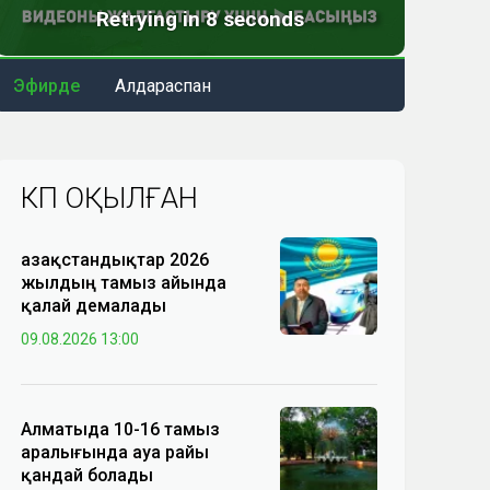
Эфирде
Алдараспан
КӨП ОҚЫЛҒАН
Қазақстандықтар 2026
жылдың тамыз айында
қалай демалады
09.08.2026 13:00
Алматыда 10-16 тамыз
аралығында ауа райы
қандай болады