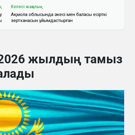
қ
Келесі жаңалық
у
Ақмола облысында әкесі мен баласы есірткі
ы
зертханасын ұйымдастырған
 2026 жылдың тамыз
алады