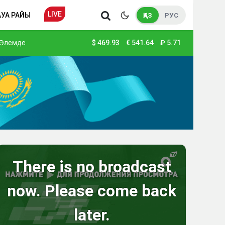
LIVE
АУА РАЙЫ
ҚАЗ
РУС
Әлемде
$
469.93
€
541.64
₽
5.71