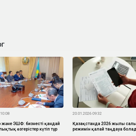
ОГ
 10:08
20.01.2026 09:32
 және ЭШФ: бизнесті қандай
Қазақстанда 2026 жылы сал
алықтық өзгерістер күтіп тұр
режимін қалай таңдауға бола