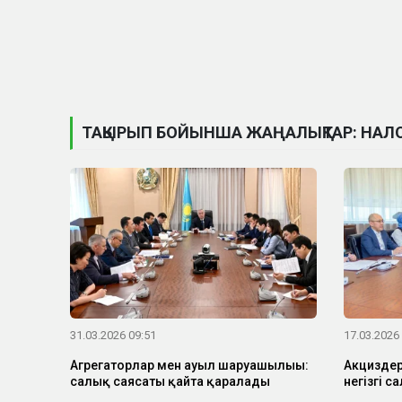
ТАҚЫРЫП БОЙЫНША ЖАҢАЛЫҚТАР: НАЛ
31.03.2026 09:51
17.03.2026
Агрегаторлар мен ауыл шаруашылығы:
Акциздер
салық саясаты қайта қаралады
негізгі с