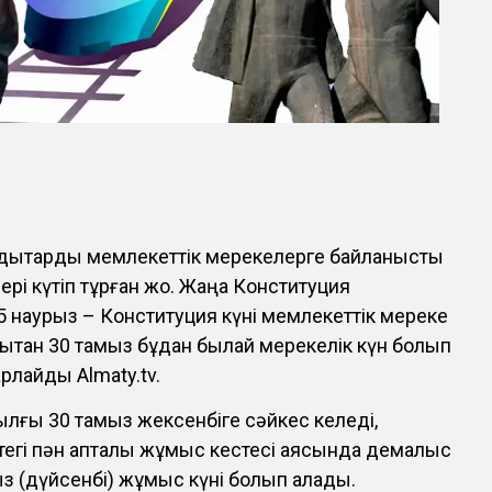
ндықтарды мемлекеттік мерекелерге байланысты
рі күтіп тұрған жоқ. Жаңа Конституция
15 наурыз – Конституция күні мемлекеттік мереке
дықтан 30 тамыз бұдан былай мерекелік күн болып
рлайды Almaty.tv.
ылғы 30 тамыз жексенбіге сәйкес келеді,
ттегі пән апталық жұмыс кестесі аясында демалыс
ыз (дүйсенбі) жұмыс күні болып қалады.