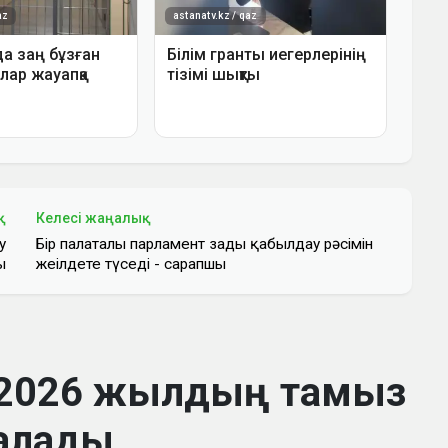
қ
Келесі жаңалық
у
Бір палаталы парламент заңды қабылдау рәсімін
ы
жеңілдете түседі - сарапшы
 2026 жылдың тамыз
алады