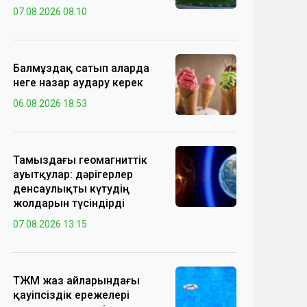
07.08.2026 08:10
Балмұздақ сатып аларда
неге назар аудару керек
06.08.2026 18:53
Тамыздағы геомагниттік
ауытқулар: дәрігерлер
денсаулықты күтудің
жолдарын түсіндірді
07.08.2026 13:15
ТЖМ жаз айларындағы
қауіпсіздік ережелері