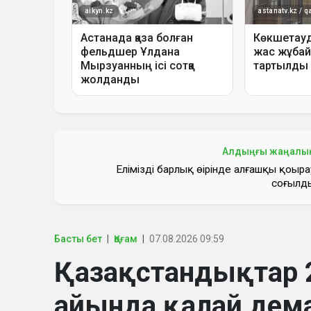
Алдыңғы жаңалы
Еліміздің барлық өңірінде алғашқы қоңыра
соғылд
Басты бет
Қоғам
07.08.2026 09:59
Қазақстандықтар
айында қалай дем