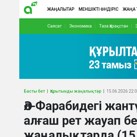
ЖАҢАЛЫҚТАР
МЕНШІКТІ ӨНДІРІС
ЖАҢА
Саясат
Экономика
Таза Қазақстан
Басты бет
Қорытынды жаңалықтар
15.06.2026 22:
Әл-Фарабидегі жант
алғаш рет жауап б
жаңалықтарда (15.