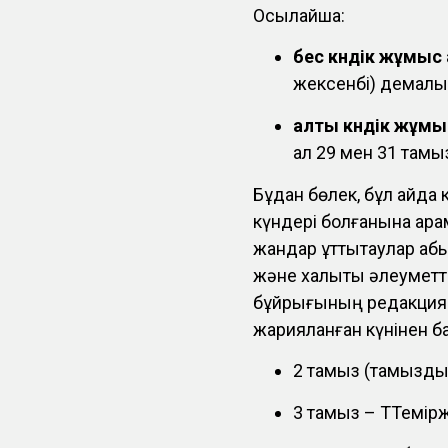
Осылайша:
бес күндік жұмыс
жексенбі) демалы
алты күндік жұмы
ал 29 мен 31 тамы
Бұдан бөлек, бұл айда 
күндері болғанына қара
жандар құттықтаулар қа
және халықты әлеуметті
бұйрығының редакцияс
жарияланған күнінен бас
2 тамыз (тамыздың
3 тамыз – ТТеміржо