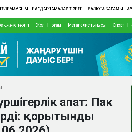
 ТЕЛЕМАУСЫМ
БАҒДАРЛАМАЛАР ТІЗБЕГІ
ВАЛЮТА БАҒАМЫ
АУ
Заң және тәртіп
Жол
Қоғам
Мегаполис тынысы
Спорт
04
үршігерлік апат: Пак
ерді: қорытынды
06.2026)