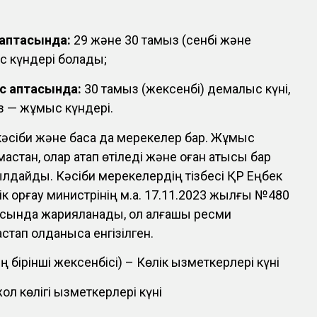
 аптасында:
29 және 30 тамыз (сенбі және
с күндері болады;
с аптасында:
30 тамыз (жексенбі) демалыс күні,
з — жұмыс күндері.
кәсіби және басқа да мерекелер бар. Жұмыс
мастан, олар атап өтіледі және оған қатысы бар
былдайды. Кәсіби мерекелердің тізбесі ҚР Еңбек
к қорғау министрінің м.а. 17.11.2023 жылғы №480
ында жарияланады, ол алғашқы ресми
тап қолданысқа енгізілген.
 бірінші жексенбісі) – Көлік қызметкерлері күні
л көлігі қызметкерлері күні