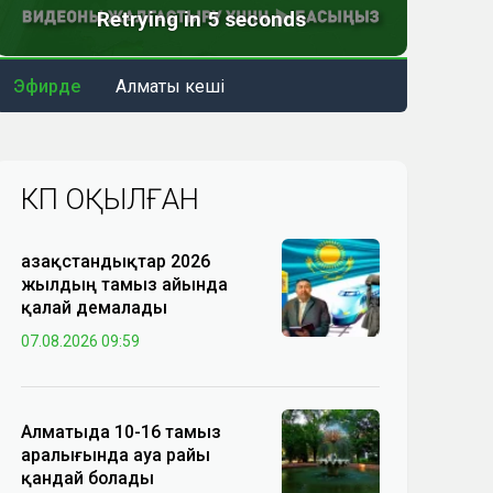
Эфирде
Алматы кеші
КӨП ОҚЫЛҒАН
Қазақстандықтар 2026
жылдың тамыз айында
қалай демалады
07.08.2026 09:59
Алматыда 10-16 тамыз
аралығында ауа райы
қандай болады