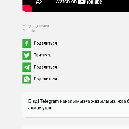
Жаңалықтармен
бөлісіңіз
Поделиться
Твитнуть
Поделиться
Поделиться
Біздің Telegram каналымызға жазылыңыз, жаң
алмау үшін