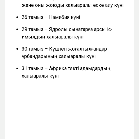
және оны жоюды халықаралық еске алу күні
26 тамыз – Намибия күні
29 тамыз – Ядролық сынақтарға қарсы іс-
қимылдың халықаралық күні
30 тамыз – Күштеп жоғалтылғандар
құрбандарының халықаралық күні
31 тамыз – Африка текті адамдардың
халықаралық күні