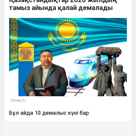
тамыз айында қалай демалады
Almaty.tv
Бұл айда 10 демалыс күні бар