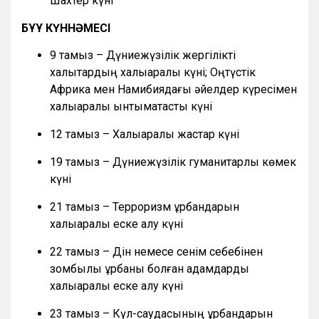
Шахтер күні
БҰҰ КҮННӘМЕСІ
9 тамыз – Дүниежүзілік жергілікті
халықтардың халықаралық күні; Оңтүстік
Африка мен Намибиядағы әйелдер күресімен
халықаралық ынтымақтастық күні
12 тамыз – Халықаралық жастар күні
19 тамыз – Дүниежүзілік гуманитарлық көмек
күні
21 тамыз – Терроризм құрбандарын
халықаралық еске алу күні
22 тамыз – Дін немесе сенім себебінен
зомбылық құрбаны болған адамдарды
халықаралық еске алу күні
23 тамыз – Күл-саудасының құрбандарын