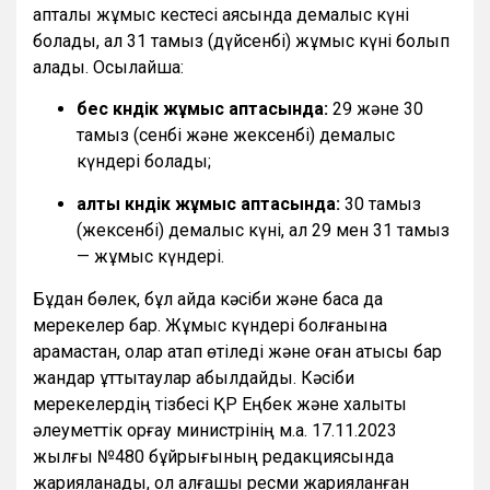
апталық жұмыс кестесі аясында демалыс күні
болады, ал 31 тамыз (дүйсенбі) жұмыс күні болып
қалады. Осылайша:
бес күндік жұмыс аптасында:
29 және 30
тамыз (сенбі және жексенбі) демалыс
күндері болады;
алты күндік жұмыс аптасында:
30 тамыз
(жексенбі) демалыс күні, ал 29 мен 31 тамыз
— жұмыс күндері.
Бұдан бөлек, бұл айда кәсіби және басқа да
мерекелер бар. Жұмыс күндері болғанына
қарамастан, олар атап өтіледі және оған қатысы бар
жандар құттықтаулар қабылдайды. Кәсіби
мерекелердің тізбесі ҚР Еңбек және халықты
әлеуметтік қорғау министрінің м.а. 17.11.2023
жылғы №480 бұйрығының редакциясында
жарияланады, ол алғашқы ресми жарияланған