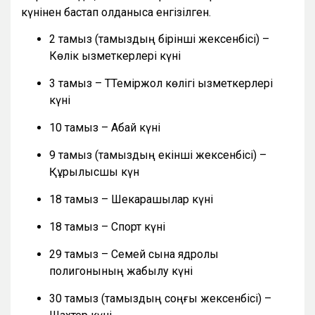
күнінен бастап қолданысқа енгізілген.
2 тамыз (тамыздың бірінші жексенбісі) –
Көлік қызметкерлері күні
3 тамыз – ТТеміржол көлігі қызметкерлері
күні
10 тамыз – Абай күні
9 тамыз (тамыздың екінші жексенбісі) –
Құрылысшы күн
18 тамыз – Шекарашылар күні
18 тамыз – Спорт күні
29 тамыз – Семей сынақ ядролық
полигонының жабылу күні
30 тамыз (тамыздың соңғы жексенбісі) –