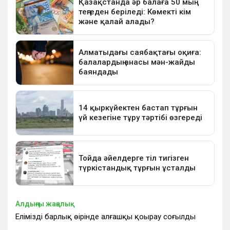
Алдыңғы жаңалық
Еліміздің барлық өңірінде алғашқы қоңырау соғылды