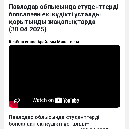
Павлодар облысында студенттерді
бопсалаған екі күдікті ұсталды–
қорытынды жаңалықтарда
(30.04.2025)
Бекбергенова Арайлым Манатқызы
Павлодар облысында студенттерді
бопсалаған екі күдікті ұсталды–