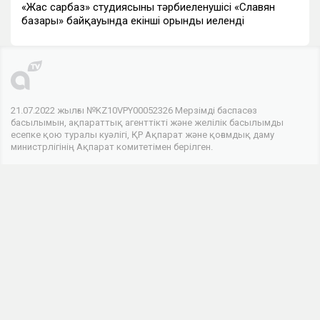
«Жас сарбаз» студиясының тәрбиеленушісі «Славян
базары» байқауында екінші орынды иеленді
21.07.2022 жылғы №KZ10VPY00052326 Мерзімді баспасөз
басылымын, ақпараттық агенттікті және желілік басылымды
есепке қою туралы куәлігі, ҚР Ақпарат және қоғамдық даму
министрлігінің Ақпарат комитетімен берілген.
© 2026 . Барлық құқықтар сақталған
Телеарнасы
Арна туралы
Байланыс
Жарнама
Біз әлеуметтік желілердеміз