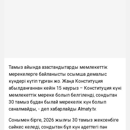
Тамыз айында қазақстандықтарды мемлекеттік
мерекелерге байланысты қосымша демалыс
күндері күтіп тұрған жоқ. Жаңа Конституция
қабылданғаннан кейін 15 наурыз – Конституция күні
мемлекеттік мереке болып белгіленді, сондықтан
30 тамыз бұдан былай мерекелік күн болып
саналмайды, - деп хабарлайды Almaty.tv.
Сонымен бірге, 2026 жылғы 30 тамыз жексенбіге
сәйкес келеді, сондықтан бұл күн әдеттегі пән