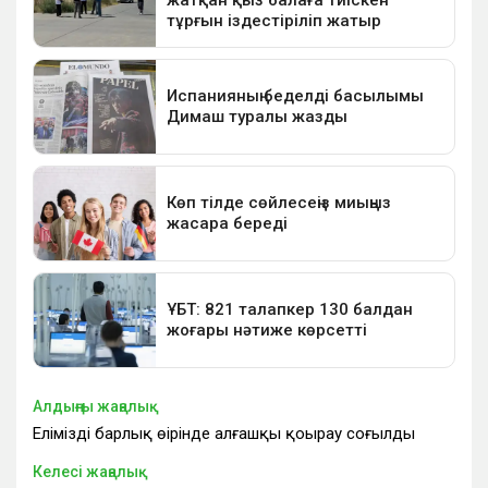
Алдыңғы жаңалық
Еліміздің барлық өңірінде алғашқы қоңырау соғылды
Келесі жаңалық