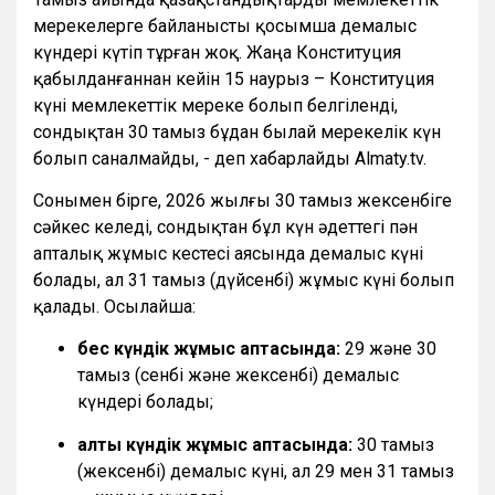
мерекелерге байланысты қосымша демалыс
күндері күтіп тұрған жоқ. Жаңа Конституция
қабылданғаннан кейін 15 наурыз – Конституция
күні мемлекеттік мереке болып белгіленді,
сондықтан 30 тамыз бұдан былай мерекелік күн
болып саналмайды, - деп хабарлайды Almaty.tv.
Сонымен бірге, 2026 жылғы 30 тамыз жексенбіге
сәйкес келеді, сондықтан бұл күн әдеттегі пән
апталық жұмыс кестесі аясында демалыс күні
болады, ал 31 тамыз (дүйсенбі) жұмыс күні болып
қалады. Осылайша:
бес күндік жұмыс аптасында:
29 және 30
тамыз (сенбі және жексенбі) демалыс
күндері болады;
алты күндік жұмыс аптасында:
30 тамыз
(жексенбі) демалыс күні, ал 29 мен 31 тамыз