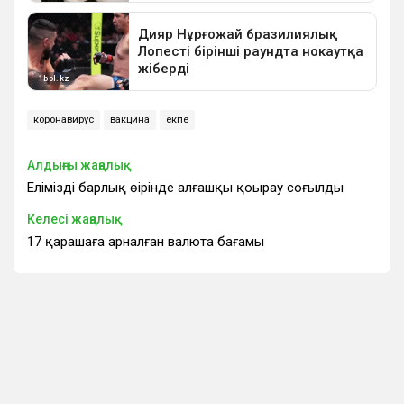
коронавирус
вакцина
екпе
Алдыңғы жаңалық
Еліміздің барлық өңірінде алғашқы қоңырау соғылды
Келесі жаңалық
17 қарашаға арналған валюта бағамы