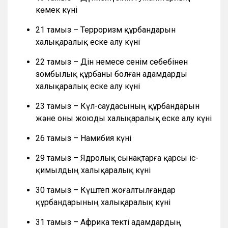
көмек күні
21 тамыз – Терроризм құрбандарын
халықаралық еске алу күні
22 тамыз – Дін немесе сенім себебінен
зомбылық құрбаны болған адамдарды
халықаралық еске алу күні
23 тамыз – Күл-саудасының құрбандарын
және оны жоюды халықаралық еске алу күні
26 тамыз – Намибия күні
29 тамыз – Ядролық сынақтарға қарсы іс-
қимылдың халықаралық күні
30 тамыз – Күштеп жоғалтылғандар
құрбандарының халықаралық күні
31 тамыз – Африка текті адамдардың