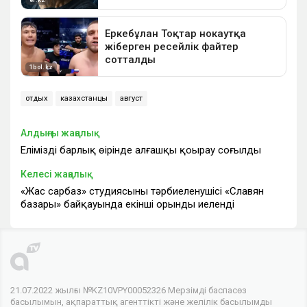
отдых
казахстанцы
август
Алдыңғы жаңалық
Еліміздің барлық өңірінде алғашқы қоңырау соғылды
Келесі жаңалық
«Жас сарбаз» студиясының тәрбиеленушісі «Славян
базары» байқауында екінші орынды иеленді
21.07.2022 жылғы №KZ10VPY00052326 Мерзімді баспасөз
басылымын, ақпараттық агенттікті және желілік басылымды