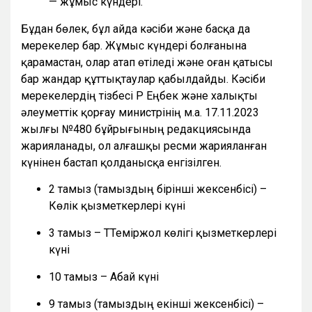
— жұмыс күндері.
Бұдан бөлек, бұл айда кәсіби және басқа да
мерекелер бар. Жұмыс күндері болғанына
қарамастан, олар атап өтіледі және оған қатысы
бар жандар құттықтаулар қабылдайды. Кәсіби
мерекелердің тізбесі ҚР Еңбек және халықты
әлеуметтік қорғау министрінің м.а. 17.11.2023
жылғы №480 бұйрығының редакциясында
жарияланады, ол алғашқы ресми жарияланған
күнінен бастап қолданысқа енгізілген.
2 тамыз (тамыздың бірінші жексенбісі) –
Көлік қызметкерлері күні
3 тамыз – ТТеміржол көлігі қызметкерлері
күні
10 тамыз – Абай күні
9 тамыз (тамыздың екінші жексенбісі) –