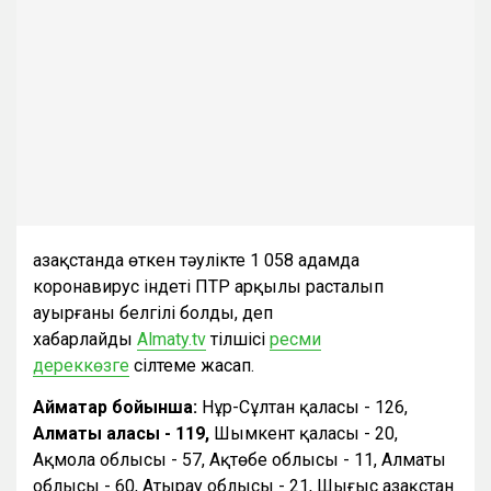
Қазақстанда өткен тәулікте 1 058 адамда
коронавирус індеті ПТР арқылы расталып
ауырғаны белгілі болды, деп
хабарлайды
Almaty.tv
тілшісі
ресми
дереккөзге
сілтеме жасап.
Аймақтар бойынша:
Нұр-Сұлтан қаласы - 126,
Алматы қаласы - 119,
Шымкент қаласы - 20,
Ақмола облысы - 57, Ақтөбе облысы - 11, Алматы
облысы - 60, Атырау облысы - 21, Шығыс Қазақстан