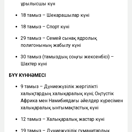
Құрылысшы күн
18 тамыз – Шекарашылар күні
18 тамыз – Спорт күні
29 тамыз – Семей сынақ ядролық
полигонының жабылу күні
30 тамыз (тамыздың соңғы жексенбісі) –
Шахтер күні
БҰҰ КҮННӘМЕСІ
9 тамыз – Дүниежүзілік жергілікті
халықтардың халықаралық күні; Оңтүстік
Африка мен Намибиядағы әйелдер күресімен
халықаралық ынтымақтастық күні
12 тамыз – Халықаралық жастар күні
19 тамыз – Дүниежүзілік гуманитарлық