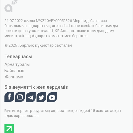
21.07.2022 жылғы №KZ10VPY00052326 Мерзімді баспасөз
басылымын, ақпараттық агенттікті және желілік басылымды
есепке қою туралы куәлігі, ҚР Ақпарат және қоғамдық даму
министрлігінің Ақпарат комитетімен берілген.
© 2026 . Барлық құқықтар сақталған
Телеарнасы
Арна туралы
Байланыс
Жарнама
Біз әлеуметтік желілердеміз
Бұл интернет-ресурстың ақпараттық өнімдері 18 жастан асқан
адамдарға арналған.