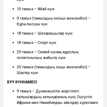
10 тамыз – Абай күні
9 тамыз (тамыздың екінші жексенбісі) –
Құрылысшы күн
18 тамыз – Шекарашылар күні
18 тамыз – Спорт күні
29 тамыз – Семей сынақ ядролық
полигонының жабылу күні
30 тамыз (тамыздың соңғы жексенбісі) –
Шахтер күні
БҰҰ КҮННӘМЕСІ
9 тамыз – Дүниежүзілік жергілікті
халықтардың халықаралық күні; Оңтүстік
Африка мен Намибиядағы әйелдер күресімен