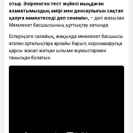
отыр. Әзірленген тест жүйесі мыңдаған
азаматымыздың өмірі мен денсаулығын сақтап
қалуға көмектеседі деп сенемін»,
– деп жазылған
Мемлекет басшысының құттықтау хатында.
Естеріңізге салайық, жақында мемлекет басшысы
аталған орталықтарға арнайы барып, коронавирусқа
қарсы жасап жатқан ғылыми жұмыстармен
танысқан болатын.