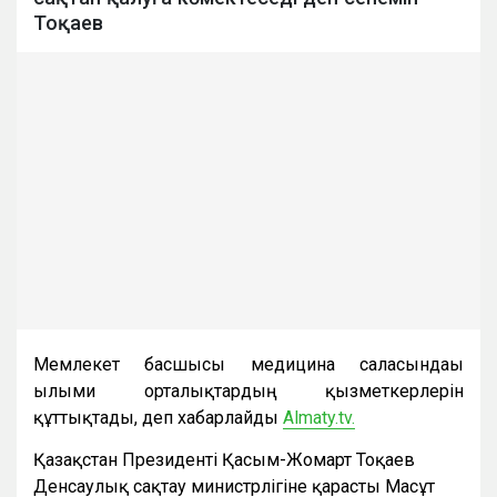
Тоқаев
Мемлекет басшысы медицина саласындағы
ғылыми орталықтардың қызметкерлерін
құттықтады, деп хабарлайды
Almaty.tv.
Қазақстан Президенті Қасым-Жомарт Тоқаев
Денсаулық сақтау министрлігіне қарасты Масғұт