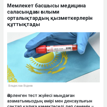
Мемлекет басшысы медицина
саласындағы ғылыми
орталықтардың қызметкерлерін
құттықтады
Владислав Воднев
Әзірленген тест жүйесі мыңдаған
азаматымыздың өмірі мен денсаулығын
сақтап қалуға көмектеседі деп сенемін –