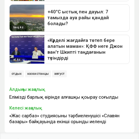
отдых
казахстанцы
август
Алдыңғы жаңалық
Еліміздің барлық өңірінде алғашқы қоңырау соғылды
Келесі жаңалық
«Жас сарбаз» студиясының тәрбиеленушісі «Славян
базары» байқауында екінші орынды иеленді