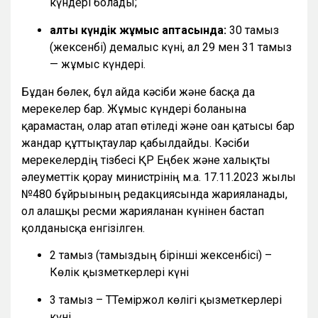
күндері болады;
алты күндік жұмыс аптасында:
30 тамыз
(жексенбі) демалыс күні, ал 29 мен 31 тамыз
— жұмыс күндері.
Бұдан бөлек, бұл айда кәсіби және басқа да
мерекелер бар. Жұмыс күндері болғанына
қарамастан, олар атап өтіледі және оған қатысы бар
жандар құттықтаулар қабылдайды. Кәсіби
мерекелердің тізбесі ҚР Еңбек және халықты
әлеуметтік қорғау министрінің м.а. 17.11.2023 жылғы
№480 бұйрығының редакциясында жарияланады,
ол алғашқы ресми жарияланған күнінен бастап
қолданысқа енгізілген.
2 тамыз (тамыздың бірінші жексенбісі) –
Көлік қызметкерлері күні
3 тамыз – ТТеміржол көлігі қызметкерлері
күні