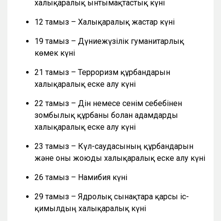
халықаралық ынтымақтастық күні
12 тамыз – Халықаралық жастар күні
19 тамыз – Дүниежүзілік гуманитарлық
көмек күні
21 тамыз – Терроризм құрбандарын
халықаралық еске алу күні
22 тамыз – Дін немесе сенім себебінен
зомбылық құрбаны болған адамдарды
халықаралық еске алу күні
23 тамыз – Күл-саудасының құрбандарын
және оны жоюды халықаралық еске алу күні
26 тамыз – Намибия күні
29 тамыз – Ядролық сынақтарға қарсы іс-
қимылдың халықаралық күні