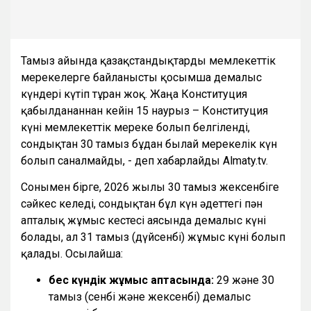
Тамыз айында қазақстандықтарды мемлекеттік
мерекелерге байланысты қосымша демалыс
күндері күтіп тұрған жоқ. Жаңа Конституция
қабылданғаннан кейін 15 наурыз – Конституция
күні мемлекеттік мереке болып белгіленді,
сондықтан 30 тамыз бұдан былай мерекелік күн
болып саналмайды, - деп хабарлайды Almaty.tv.
Сонымен бірге, 2026 жылғы 30 тамыз жексенбіге
сәйкес келеді, сондықтан бұл күн әдеттегі пән
апталық жұмыс кестесі аясында демалыс күні
болады, ал 31 тамыз (дүйсенбі) жұмыс күні болып
қалады. Осылайша:
бес күндік жұмыс аптасында:
29 және 30
тамыз (сенбі және жексенбі) демалыс