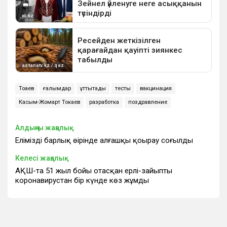
Тоқаев
ғалымдар
құттықтады
тесты
вакцинация
Касым-Жомарт Токаев
разработка
поздравление
Алдыңғы жаңалық
Еліміздің барлық өңірінде алғашқы қоңырау соғылды
Келесі жаңалық
АҚШ-та 51 жыл бойы отасқан ерлі-зайыпты
коронавирустан бір күнде көз жұмды