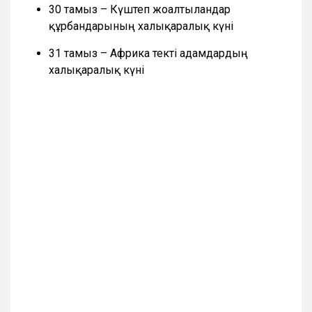
30 тамыз – Күштеп жоғалтылғандар
құрбандарының халықаралық күні
31 тамыз – Африка текті адамдардың
халықаралық күні