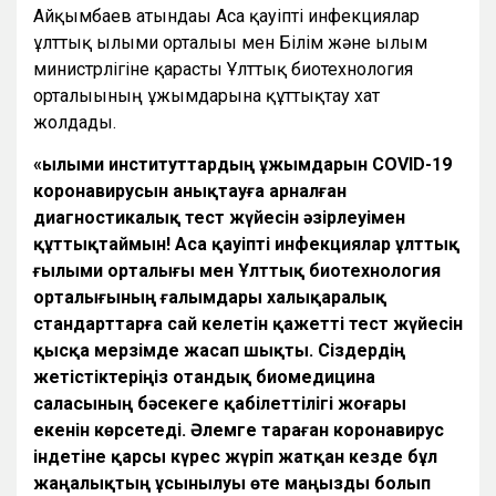
Айқымбаев атындағы Аса қауіпті инфекциялар
ұлттық ғылыми орталығы мен Білім және ғылым
министрлігіне қарасты Ұлттық биотехнология
орталығының ұжымдарына құттықтау хат
жолдады.
«Ғылыми институттардың ұжымдарын COVID-19
коронавирусын анықтауға арналған
диагностикалық тест жүйесін әзірлеуімен
құттықтаймын! Аса қауіпті инфекциялар ұлттық
ғылыми орталығы мен Ұлттық биотехнология
орталығының ғалымдары халықаралық
стандарттарға сай келетін қажетті тест жүйесін
қысқа мерзімде жасап шықты. Сіздердің
жетістіктеріңіз отандық биомедицина
саласының бәсекеге қабілеттілігі жоғары
екенін көрсетеді. Әлемге тараған коронавирус
індетіне қарсы күрес жүріп жатқан кезде бұл
жаңалықтың ұсынылуы өте маңызды болып